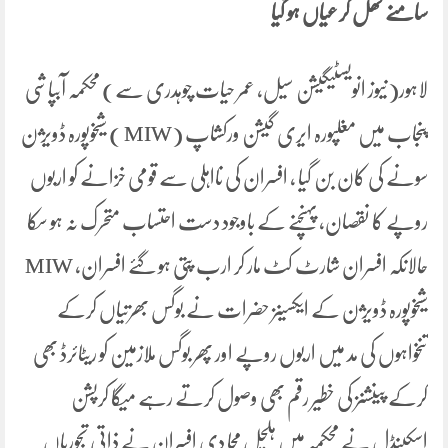
سامنے کھل کر عیاں ہو گیا
لاہور(نیوز انویسٹیگیشن سیل، عمر حیات چوہدری سے) محکمہ آبپاشی
پنجاب میں مغلپورہ ایری گیشن ورکشاپ (MIW ) شیخوپورہ ڈویژن
سونے کی کان بن گیا ، افسران کی نااہلی سے قومی خزانے کو اربوں
روپے کا نقصان، پہنچنے کے باوجود دست احتساب متحرک نہ ہو سکا
حالانکہ افسران شارٹ کٹ مار کر ارب پتی ہو گئے افسران، MIW
شیخوپورہ ڈویژن کے ایکسینز حضرات نے بوگس بھرتیاں کرکے
تنخواہوں کی مد میں اربوں روپے اور پھر بوگس ملازمین کو ریٹائرڈ بھی
کرکے پینشنز کی خطیر رقم بھی وصول کرتے رہے میگا کرپشن
اسکینڈل نے محکمہ میں ہلچل مچا دی افسران نے ذاتی تجوریاں