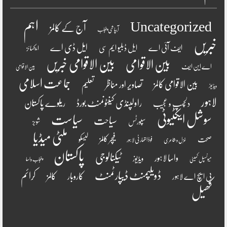
اہم
Uncategorized
آج کے کالمز
آبپاشی پنجاب
خبریں
ایل ڈی اے
ایف آئی اے
ایل ڈبلیو ایم سی
ایکسائز
بین الاقوامی
بین الاقوامی خبریں
اے این ایف
بین الاقوامی
جماعت اسلامی
بین الاقوامی کالمز
تصاویر اور مناظر
تعلیم
ویڈیوز
لاہور
راولپنڈی کینٹونمنٹ بورڈ
ریلوے پاکستان
دلچسپ و عجیب
سوشل ایکٹیوٹی
سیاست
سیاحت
سپورٹس
شوبز
ملٹی میڈیا
فیچر کالمز
صحت
لیسکو
فوڈ اتھارٹی لاہور
غزل و شاعری
پاکستان
ٹیکنالوجی
واسا لاہور
ویڈیوز
میونسپل کمیٹی
پنجاب واسا
ڈویلپمنٹ ڈیپارٹمنٹ
کرائم
کالمز
کاروبار
پی ایچ اے لاہور
کھیل