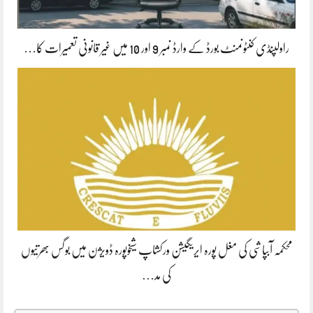
راولپنڈی کنٹونمنٹ بورڈ کے وارڈ نمبر 9 اور 10 میں غیر قانونی تعمیرات کا…
محکمہ آبپاشی کی مغل پورہ ایریگیشن ورکشاپ شیخوپورہ ڈویژن میں بوگس بھرتیوں
کی مد…