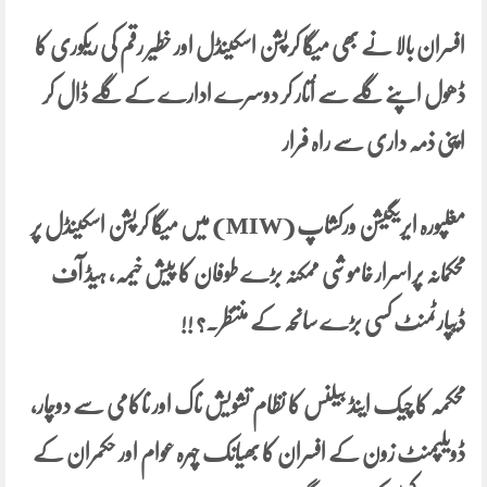
افسران بالا نے بھی میگا کرپشن اسکینڈل اور خطیر رقم کی ریکوری کا
ڈھول اپنے گلے سے اُتار کر دوسرے ادارے کے گلے ڈال کر
اپنی ذمہ داری سے راہ فرار
مغلپورہ ایریگیشن ورکشاپ (MIW) میں میگا کرپشن اسکینڈل پر
محکمانہ پراسرار خاموشی ممکنہ بڑے طوفان کا پیش خیمہ، ہیڈ آف
ڈیپارٹمنٹ کسی بڑے سانحہ کے منتظر۔؟ !!
محکمہ کا چیک اینڈ بیلنس کا نظام تشویش ناک اور ناکامی سے دوچار،
ڈویلپمنٹ زون کے افسران کا بھیانک چہرہ عوام اور حکمران کے