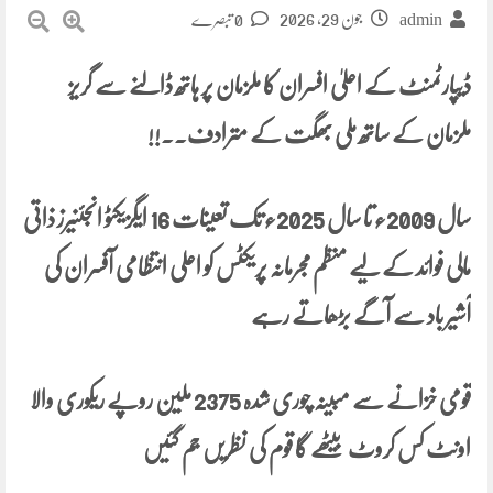
جون 29, 2026
admin
0 تبصرے
ڈیپارٹمنٹ کے اعلیٰ افسران کا ملزمان پر ہاتھ ڈالنے سے گریز
ملزمان کے ساتھ ملی بھگت کے مترادف۔۔!!
سال 2009ء تا سال 2025ء تک تعینات 16 ایگزیکٹو انجئنیرز ذاتی
مالی فوائد کے لیے منظم مجرمانہ پریکٹس کو اعلی انتظامی آفسران کی
آشیر باد سے آگے بڑھاتے رہے
قومی خزانے سے مبینہ چوری شدہ 2375 ملین روپے ریکوری والا
اونٹ کس کروٹ بیٹھے گا قوم کی نظریں جم گئیں