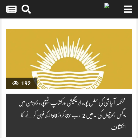
Skip
to
content
192
محکمہ آبپاشی کی مغل پورہ ایریگیشن ورکشاپ شیخوپورہ ڈویژن میں
بوگس بھرتیوں کی مد میں 2 ارب 37 کروڑ 50 لاکھ غبن کرنے کا
انکشاف