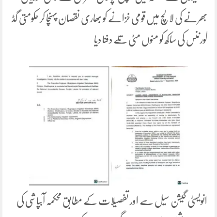
بھرنے کی لالچ میں قومی خزانے کو بھاری نقصان پہنچا کر حکومتی گڈ
گورننس کی ساکھ کو منوں مٹی تلے دفنا دیا
انویسٹی گیشن سیل سے اور تفصیلات کے مطابق محکمہ آبپاشی کی