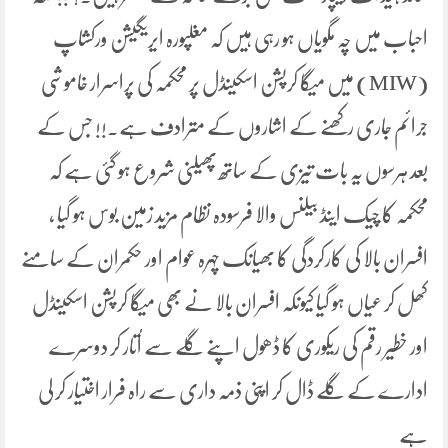
احباب میں چہ مگویاں ہو رہی ہیں کہ مغلپورہ ایریگیشن ورکشاپ
(MIW) میں میگا کرپشن اسکینڈل پر محکمہ کی پراسرار خاموشی
جرائم جاری رکھنے کے اشاروں کے مترادف ہے۔!! جس کے
بعد ہرسوں یہ بات تیزی کے ساتھ پھیلنی شروع ہو گئی ہے کہ
محکمہ کا چیک اینڈ بیلنس والا فرسودہ نظام مزید زمین بوس ہو گیا ،
افسران بالا کی کارکردگی کا بھیانک چہرہ عوام اور حکمران کے سامنے
کھل کر عیاں ہو گیا کیونکہ افسران بالا نے بھی میگا کرپشن اسکینڈل
اور خطیر رقم کی ریکوری کا ڈھول اپنے گلے سے اُتار کر دوسرے
ادارے کے گلے ڈال کر اپنی ذمہ داری سے راہ فرار اختیار کر لی
ہے