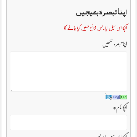
اپنا تبصرہ بھیجیں
آپکا ای میل ایڈریس شائع نہیں کیا جائے گا
اپنا تبصرہ لکھیں
آپکا نام
*