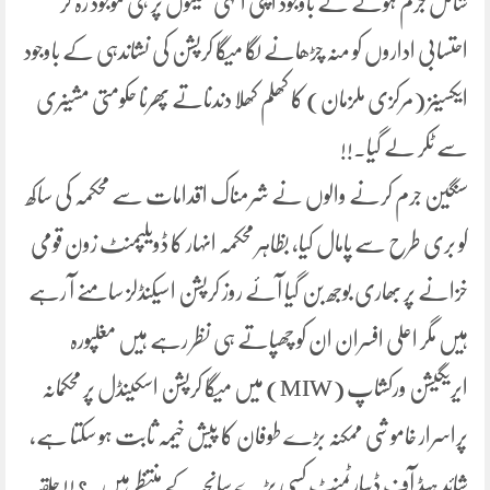
شامل جرم ہونے کے باوجود اپنی انہی سیٹوں پر ہی موجود رہ کر
احتسابی اداروں کو منہ چڑھانے لگا میگا کرپشن کی نشاندہی کے باوجود
ایکسینز (مرکزی ملزمان) کا کھلم کھلا دندناتے پھرنا حکومتی مشینری
سے ٹکر لے گیا۔!!
سنگین جرم کرنے والوں نے شرمناک اقدامات سے محکمہ کی ساکھ
کو بری طرح سے پامال کیا، بظاہر محکمہ انہار کا ڈویلپمنٹ زون قومی
خزانے پر بھاری بوجھ بن گیا آئے روز کرپشن اسیکنڈلز سامنے آ رہے
ہیں مگر اعلی افسران ان کو چھپاتے ہی نظر رہے ہیں مغلپورہ
ایریگیشن ورکشاپ (MIW) میں میگا کرپشن اسکینڈل پر محکمانہ
پراسرار خاموشی ممکنہ بڑے طوفان کا پیش خیمہ ثابت ہو سکتا ہے،
شائد ہیڈ آف ڈیپارٹمنٹ کسی بڑے سانحہ کے منتظر ہیں۔؟ !! حلقہ