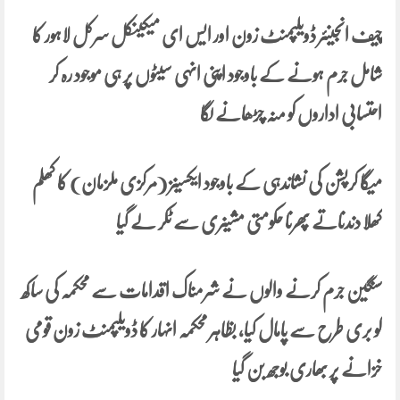
چیف انجینئر ڈویلپمنٹ زون اور ایس ای میکینکل سرکل لاہور کا
شامل جرم ہونے کے باوجود اپنی انہی سیٹوں پر ہی موجود رہ کر
احتسابی اداروں کو منہ چڑھانے لگا
میگا کرپشن کی نشاندہی کے باوجود ایکسینز (مرکزی ملزمان) کا کھلم
کھلا دندناتے پھرنا حکومتی مشینری سے ٹکر لے گیا
سنگین جرم کرنے والوں نے شرمناک اقدامات سے محکمہ کی ساکھ
کو بری طرح سے پامال کیا، بظاہر محکمہ انہار کا ڈویلپمنٹ زون قومی
خزانے پر بھاری بوجھ بن گیا