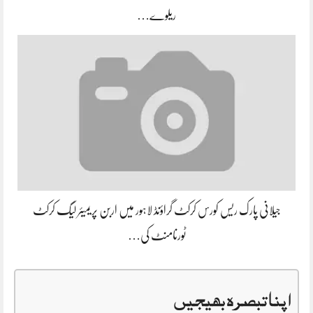
ریلوے…
جیلانی پارک ریس کورس کرکٹ گراؤنڈ لاہور میں اربن پریمیئر لیگ کرکٹ
ٹورنامنٹ کی…
اپنا تبصرہ بھیجیں