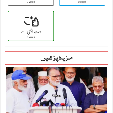
0 Votes
0 Votes
بہت اچھی ہے
0 Votes
مزید پڑھیں