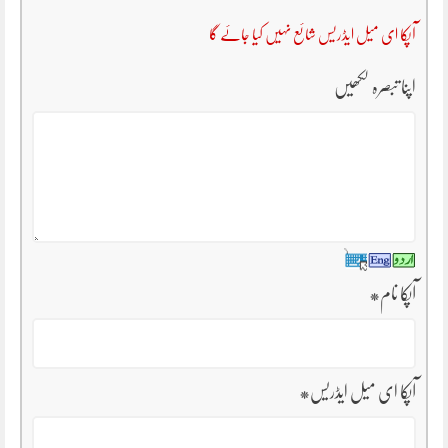
آپکا ای میل ایڈریس شائع نہیں کیا جائے گا
اپنا تبصرہ لکھیں
آپکا نام
*
آپکا ای میل ایڈریس
*