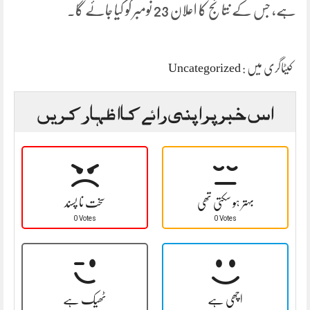
ہے، جس کے نتائج کا اعلان 23 نومبر کو کیا جائے گا۔
کیٹاگری میں :
Uncategorized
اس خبر پر اپنی رائے کا اظہار کریں
بہتر ہو سکتی تھی
سخت نا پسند
0 Votes
0 Votes
اچھی ہے
ٹھیک ہے