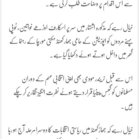
سے اس اقدام پر وضاحت طلب کر لی ہے۔
خیال رہے کہ مذکورہ اشتہار میں سر پر اسکارف اوڑھے خواتین، ٹوپی
پہنے مردوں کو اپوزیشن کے حامی جھارکھنڈ مکتی مورچا کے رہنما کے
گھر میں داخل ہوتے ہوئے دکھایا گیا ہے۔
اس سے قبل نریندر مودی بھی اپنی انتخابی مہم کے دوران
مسلمانوں کو گُھس پیٹیا قرار دیتے ہوئے نفرت انگیز تقاریر کر چکے
ہیں۔
خیال رہے کہ جھاڑکھنڈ میں ریاستی انتخابات کا دوسرا مرحلہ آج ہو رہا