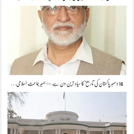
16 دسمبر پاکستان کی تاریخ کا سیاہ ترین دن ہے — امیر جماعتِ اسلامی…