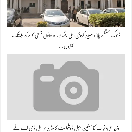
ڈھوک مستقیم پلازہ مبینہ کرپشن، ملی بھگت اور قانون شکنی کا مرکز، بلڈنگ
کنٹرول…
وزیراعلی پنجاب کا سسٹین ایبل ڈویلپمنٹ کا وژن / ایل ڈی اے نے