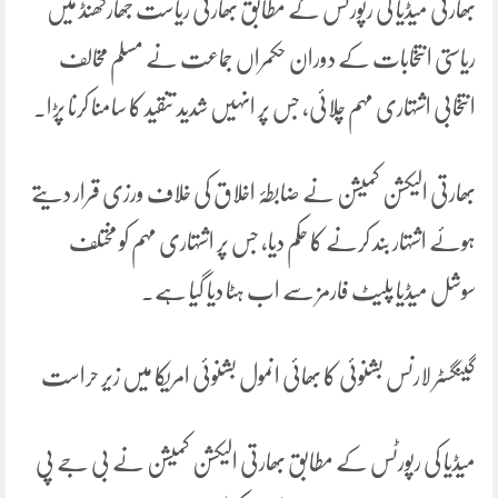
بھارتی میڈیا کی رپورٹس کے مطابق بھارتی ریاست جھارکھنڈ میں
ریاستی انتخابات کے دوران حکمراں جماعت نے مسلم مخالف
انتخابی اشتہاری مہم چلائی، جس پر انہیں شدید تنقید کا سامنا کرنا پڑا۔
بھارتی الیکشن کمیشن نے ضابطۂ اخلاق کی خلاف ورزی قرار دیتے
ہوئے اشتہار بند کرنے کا حکم دیا، جس پر اشتہاری مہم کو مختلف
سوشل میڈیا پلیٹ فارمز سے اب ہٹا دیا گیا ہے۔
گینگسٹر لارنس بشنوئی کا بھائی انمول بشنوئی امریکا میں زیر حراست
میڈیا کی رپورٹس کے مطابق بھارتی الیکشن کمیشن نے بی جے پی