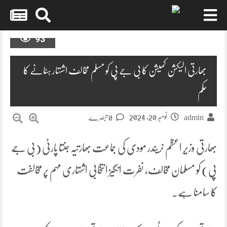
Skip
93
to
content
بھارتی الیکشن کمیشن کا بی جے پی کو مسلم مخالف اشتہار ہٹانے کا
حکم
نومبر 20, 2024
admin
0 تبصرے
بھارتی وزیرِ اعظم نریندر مودی کی جماعت بھارتیہ جنتا پارٹی (بی جے
پی) کو مسلمان مخالف، نفرت انگیز انتخابی اشتہاری مہم پر مخالفت
کا سامنا ہے۔