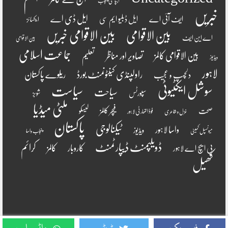
آبپاشی پنجاب
خبریں
ایل ڈی اے
ایف آئی اے
ایل ڈبلیو ایم سی
ایکسائز
بین الاقوامی
بین الاقوامی خبریں
اے این ایف
بین الاقوامی
جماعت اسلامی
بین الاقوامی کالمز
تصاویر اور مناظر
تعلیم
ویڈیوز
لاہور
راولپنڈی کینٹونمنٹ بورڈ
ریلوے پاکستان
دلچسپ و عجیب
سوشل ایکٹیوٹی
سیاست
سیاحت
سپورٹس
شوبز
ملٹی میڈیا
فیچر کالمز
صحت
لیسکو
فوڈ اتھارٹی لاہور
غزل و شاعری
پاکستان
ٹیکنالوجی
واسا لاہور
ویڈیوز
میونسپل کمیٹی
پنجاب واسا
ڈویلپمنٹ ڈیپارٹمنٹ
کرائم
کالمز
کاروبار
پی ایچ اے لاہور
کھیل
فیس بک
ٹویٹر
واٹس ایپ