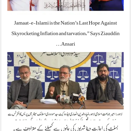
Jamaat-e-Islami is the Nation’s Last Hope Against
Skyrocketing Inflation and tarvation,” Says Ziauddin
Ansari…
بسنت کی اجازت دینا شہریوں کی جانوں سے کھیلنے کے مترادف ہے۔