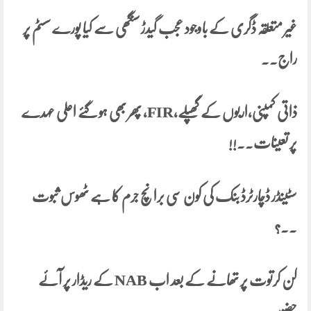
غیر متعلقہ ڈگری کے باوجود
عجب گیدڑ سنگھی سے کیا پورے سسٹم پر
راج۔۔
ذاتی کمپنی،اربوں کے گھپلے،FIR، پھر بھی ہو گئے اعلی عہدے
پر تعینات۔۔!!
سٹینڈر ڈچارٹرڈ بنک کی کون سی برانچ جرم کا ہے ٹھوس ثبوت
۔۔؟
کن کرتوت پر تھانے کے بعد اب NAB کے ریڈار پر آئے
حضور۔
۔