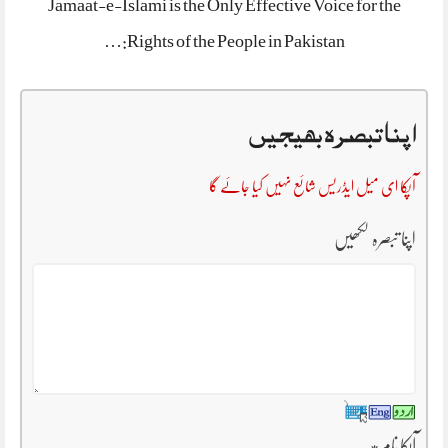
Jamaat-e-Islami is the Only Effective Voice for the
Rights of the People in Pakistan:…
اپنا تبصرہ بھیجیں
آپکا ای میل ایڈریس شائع نہیں کیا جائے گا
اپنا تبصرہ لکھیں
آپکا نام
*