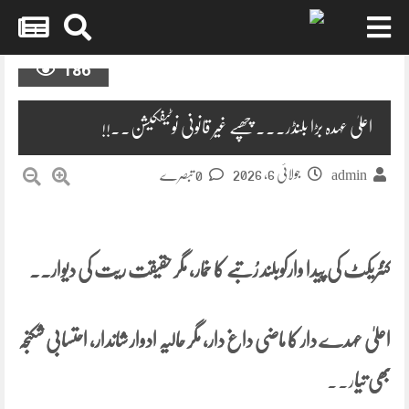
Skip
186
to
content
اعلیٰ عہدہ بڑا بلنڈر۔۔۔چھپے غیر قانونی نوٹیفکیشن۔۔!!
جولائی 6, 2026
admin
0 تبصرے
کنٹریکٹ کی پیدا وارکوبلند رُتبے کا خمار، مگر حقیقت ریت کی دیوار۔۔
اعلیٰ عہدے دار کا ماضی داغ دار، مگر حالیہ ادوار شاندار، احتسابی شکنجہ
بھی تیا
ر۔۔