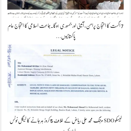
7 اگست کا احتجاج پرامن، آئینی اور جمہوری ہوگا۔جماعت اسلامی کا احتجاج عام
پاکستانیوں…
لیسکو SDO مزنگ محمد علی ریاض کے خلاف 5 کروڑ ہرجانے کا لیگل نوٹس