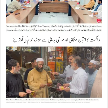
7 اگست کا احتجاج مہنگائی اور معاشی بدحالی سے متاثرہ عوام کی آواز بنے…