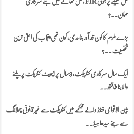
کس ٹھیکے پر ہوئی FIR ، کس تھانے میں بنے سرکاری
مہمان۔۔؟
بڑے ملزم کا کون قد آور بنا مدعی، کون تھی پنجاب کی اعلیٰ ترین
شخصیت ۔۔؟
ایک سال سرکاری کنٹریکٹ، 3سال پرائیویٹ کنٹریکٹ پر پلنے
والابنا طاقتور۔۔
بین الاقوامی فنڈز والے محکمے میں کنٹریکٹ سے غیر قانونی چھلانگ
سے بنے سیدھا ہیڈ۔۔