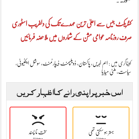
کنٹریکٹ بیس سے اعلیٰ ترین عہدے تک کی دلفریب اسٹوری
صرف روزنامہ عوامی مشن کے شماروں میں ملاحضہ فرمائیں
کیٹاگری میں :
اہم خبریں
،
پاکستان
،
ڈویلپمنٹ ڈیپارٹمنٹ
،
سوشل ایکٹیوٹی
،
سیاست
،
ملٹی میڈیا
اس خبر پر اپنی رائے کا اظہار کریں
بہتر ہو سکتی تھی
سخت نا پسند