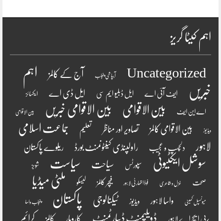
اہم کیٹا گریز
اہم
Uncategorized
آج کے کالمز
آبپاشی پنجاب
خبریں
ایل ڈی اے
ایف آئی اے
ایل ڈبلیو ایم سی
ایکسائز
بین الاقوامی
بین الاقوامی خبریں
اے این ایف
بین الاقوامی
جماعت اسلامی
بین الاقوامی کالمز
تصاویر اور مناظر
تعلیم
ویڈیوز
لاہور
راولپنڈی کینٹونمنٹ بورڈ
ریلوے پاکستان
دلچسپ و عجیب
سوشل ایکٹیوٹی
سیاست
سیاحت
سپورٹس
شوبز
ملٹی میڈیا
فیچر کالمز
صحت
لیسکو
فوڈ اتھارٹی لاہور
غزل و شاعری
پاکستان
ٹیکنالوجی
واسا لاہور
ویڈیوز
میونسپل کمیٹی
پنجاب واسا
ڈویلپمنٹ ڈیپارٹمنٹ
کرائم
کالمز
کاروبار
پی ایچ اے لاہور