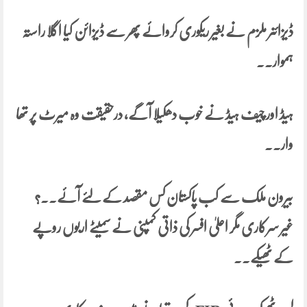
ڈیزائنر ملزم نے بغیر ریکوری
کروائے پھر سے ڈیزائن کیا اگلا راستہ
ہموار۔۔
ہیڈ
اور چیف ہیڈ نے خوب دھکیلا آگے، درحقیقت وہ میرٹ پر تھا
وار۔۔
بیرون ملک سے کب پاکستان کس مقصد کے لئے آئے۔۔؟
غیر سرکاری مگر اعلیٰ افسر کی ذاتی کمپنی نے سمیٹے اربوں روپے
کے ٹھیکے۔۔