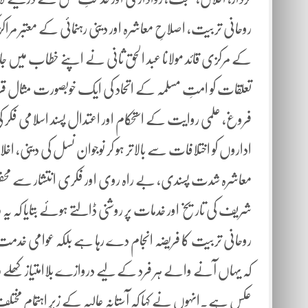
روحانی تربیت، اصلاحِ معاشرہ اور دینی رہنمائی کے معتبر 
کے مرکزی قائد مولانا عبد الحق ثانی نے اپنے خطاب میں جامع
تعلقات کو امتِ مسلمہ کے اتحاد کی ایک خوبصورت مثال قرار
فروغ، علمی روایت کے استحکام اور اعتدال پسند اسلامی فکر کی
اداروں کو اختلافات سے بالاتر ہو کر نوجوان نسل کی دینی، اخلا
معاشرہ شدت پسندی، بے راہ روی اور فکری انتشار سے محفوظ رہ
شریف کی تاریخ اور خدمات پر روشنی ڈالتے ہوئے بتایا کہ ی
روحانی تربیت کا فریضہ انجام دے رہا ہے بلکہ عوامی خدم
کہ یہاں آنے والے ہر فرد کے لیے دروازے بلاامتیاز کھلے رہت
عکس ہے۔انہوں نے کہا کہ آستانہ عالیہ کے زیرِ اہتمام مختل