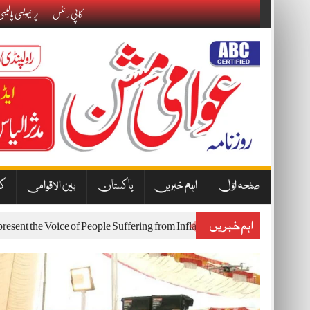
Skip
کاپی رائٹس
پرائیویسی پالیس
to
content
صفحہ اوّل
اہم خبریں
پاکستان
بین الاقوامی
کا
اہم خبریں
Will Represent the Voice of People Suffering from Inflation and Economic