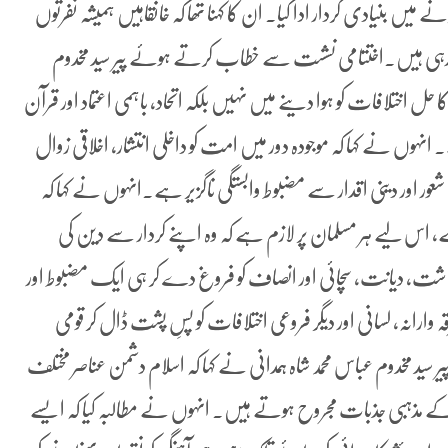
میں بنیادی کردار ادا کیا۔ ان کا کہنا تھا کہ خانقاہیں ہمیشہ نفرتوں
عہ رہی ہیں۔اختتامی نشست سے خطاب کرتے ہوئے پیر سید مخدوم
 حل اختلافات کو ہوا دینے میں نہیں بلکہ اتحاد، باہمی اعتماد اور قرآن
انہوں نے کہا کہ موجودہ دور میں امت کو داخلی انتشار، اخلاقی زوال
 شعور اور دینی اقدار سے مضبوط وابستگی ناگزیر ہے۔انہوں نے کہا کہ
 اس لیے ہر مسلمان پر لازم ہے کہ وہ اپنے کردار سے دین کی
شت، دیانت، سچائی اور انصاف کو فروغ دے کر ہی ایک مضبوط اور
قہ وارانہ، لسانی اور دیگر فروعی اختلافات کو پسِ پشت ڈال کر قومی
 مخدوم عباس محمد شاہ ہمدانی نے کہا کہ اسلام دشمن عناصر مختلف
مذہبی جذبات مجروح ہوتے ہیں۔ انہوں نے مطالبہ کیا کہ ایسے