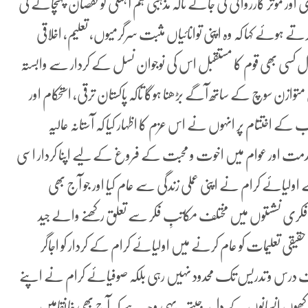
مؤثر کارروائی کی جائے تاکہ مذہبی ہم آہنگی کو نقصان پہنچانے کی
ے ہوئے کہا کہ وہ اپنی توانائیاں مثبت سرگرمیوں، تعلیم، اخلاقی
ی بھی قوم کا مستقبل اس کی نوجوان نسل کے کردار سے وابستہ
ازن سوچ کے ساتھ آگے بڑھنا ہوگا تاکہ پاکستان ترقی، استحکام اور
کے اختتام پر انہوں نے اس عزم کا اظہار کیا کہ آستانہ عالیہ
ی خدمت اور عوام میں اخوت و محبت کے فروغ کے لیے اپنا کردار اسی
ولیائے کرام نے اپنی عملی زندگی سے عام کیا اور جو آج بھی
ی نشستوں میں مختلف مکاتبِ فکر سے تعلق رکھنے والے جید
یقی تعلیمات کو عام کرنے میں اولیائے کرام کے کردار کو اجاگر
رف درس و تدریس تک محدود نہیں رہی بلکہ صوفیائے کرام نے اپنے
اکھوں انسانوں کے دل جیتے۔ یہی وجہ ہے کہ آج بھی خانقاہیں