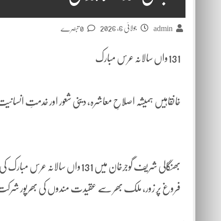
جولائی 6, 2026
admin
0 تبصرے
131واں سالانہ عرس مبارک
خانقاہیں ہمیشہ اصلاحِ معاشرہ، دینی شعور اور خدمتِ انسانیت 
بھنگالی شریف گوجرخان میں 131واں 
فروغ پر زور، ملک بھر سے عقیدت مندوں کی بھرپور شرک