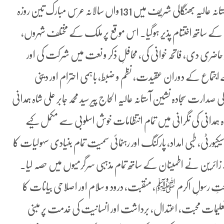
گوجرخان کی معروف روحانی درسگاہ، دربار حسینی فیض رساں آستانہ عالیہ بھنگالی شریف میں 131واں سالانہ عرس مبارک تین روزہ
 کے ساتھ اختتام پذیر ہوگیا۔ اس موقع پر ملک کے مختلف شہروں،
 حاضری دی، فاتحہ خوانی کی، محافلِ ذکر و نعت میں شرکت کی اور
جتماع کے دوران عقیدت، نظم و ضبط، باہمی احترام اور دینی
صدارت سجادہ نشین آستانہ عالیہ الحاج پیر سید محمد جابر علی شاہ ہمدانی
اہ ہمدانی کی نگرانی میں تمام انتظامات خوش اسلوبی سے مکمل کیے
یورٹی، طبی امداد، پارکنگ اور رہنمائی سمیت تمام بنیادی سہولیات کا
زائرین نے اطمینان کے ساتھ تمام مذہبی سرگرمیوں میں حصہ لیا۔
، نعتِ رسولِ اکرم ﷺ، منقبت، درود و سلام اور اصلاحی بیانات کا
تعلیمات محبت، اعتدال، برداشت اور انسانیت کی خدمت پر مبنی