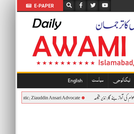
E-PAPER
ٹیکنالوجی
سیاست
English
itutional and Democratic: Ziauddin Ansari Advocate