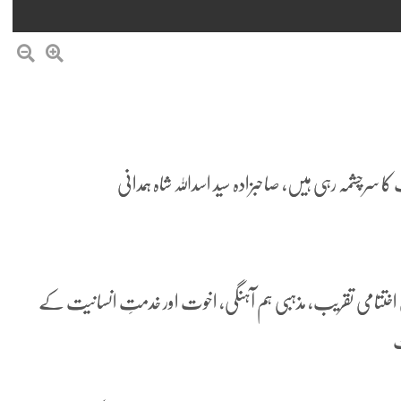
کا سرچشمہ رہی ہیں، صاحبزادہ سید اسداللہ شاہ ہمدانی
سالانہ عرس مبارک کی اختتامی تقریب، مذہبی ہم آہنگی، اخوت اور خدمتِ انسانیت کے
ت