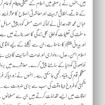
ہیں، جنہوں نے برصغیر میں اسلام کے حقیقی پیغام کو عام کرنے 
کے خاتمے، اخلاقی تربیت اور معاشرتی اصلاح کا مؤثر ذری
عباس محمد شاہ ہمدانی نے کہا کہ امتِ مسلمہ کو درپیش مسائل کا
و سنت کی تعلیمات کو اپنی عملی زندگی کا حصہ بنانے میں ہے۔ 
اور بیرونی چیلنجز کا سامنا ہے، جن سے نکلنے کے لیے اجتماعی
اسلام امن، عدل، رواداری اور خدمتِ انسانیت کا دین ہے،
خوبصورتی کو دنیا کے سامنے پیش کرے۔ معاشرے میں بردا
مستحکم قوم کی بنیاد رکھی جا سکتی ہے۔ انہوں نے زور دیا کہ فر
یکجہتی کو فروغ دینا وقت کی سب سے بڑی ضرورت ہے۔پیر سید
اوقات میں ایسے اقدامات کرتے ہیں جن سے مسلمانوں کے 