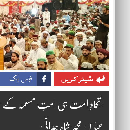
شیئر کریں
فیس بک
اتحادِ امت ہی امتِ مسلمہ کے مس
عباس محمد شاہ ہمدانی