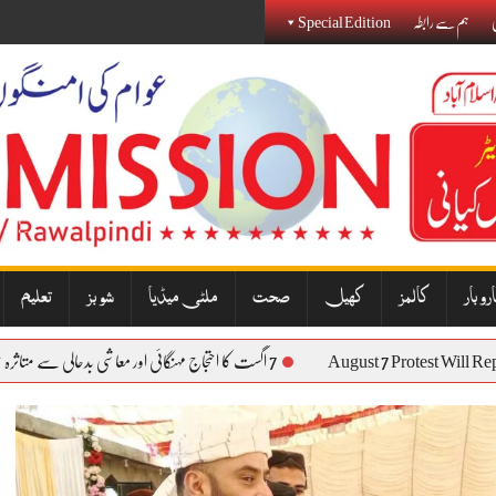
ی
ہم سے رابطہ
Special Edition
روبار
کالمز
کھیل
صحت
ملٹی میڈیا
شوبز
تعلیم
August 7 Protest 
7 اگست کا احتجاج مہنگائی اور معاشی بدحالی سے متاثرہ عوام کی آواز بنے گا: نذیر جنجوعہ