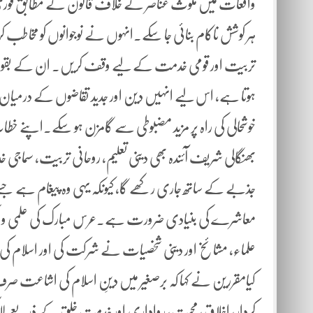
واقعات میں ملوث عناصر کے خلاف قانون کے مطابق فوری اور 
ہر کوشش ناکام بنائی جا سکے۔انہوں نے نوجوانوں کو مخاطب کرت
تربیت اور قومی خدمت کے لیے وقف کریں۔ ان کے بقول کس
ہوتا ہے، اس لیے انہیں دین اور جدید تقاضوں کے درمیان متو
خوشحالی کی راہ پر مزید مضبوطی سے گامزن ہو سکے۔اپنے خطاب 
بھنگالی شریف آئندہ بھی دینی تعلیم، روحانی تربیت، سماج
جذبے کے ساتھ جاری رکھے گا، کیونکہ یہی وہ پیغام ہے جسے ا
معاشرے کی بنیادی ضرورت ہے۔عرس مبارک کی علمی و فکر
علماء، مشائخ اور دینی شخصیات نے شرکت کی اور اسلام کی حق
کیامقررین نے کہا کہ برصغیر میں دینِ اسلام کی اشاعت ص
کردار، اخلاق، محبت، رواداری اور خدمتِ خلق کے ذریعے ل