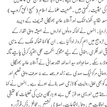
مراکز کی حیثیت رکھتی ہیں۔جمعیت علمائے اسلام (سمیع الحق گروپ)
ہ حقانیہ اکوڑہ خٹک اور آستانہ عالیہ بھنگالی شریف کے دیرینہ
 دیا۔ انہوں نے کہا کہ دونوں اداروں نے ہمیشہ دینی اقدار کے
 ترویج میں اہم کردار ادا کیا ہے۔ ان کا کہنا تھا کہ ملک کے مذہبی
قی اور فکری رہنمائی کے لیے مشترکہ حکمتِ عملی اختیار کرنی چاہیے تاکہ
 سکے۔صاحبزادہ سید اسداللہ شاہ ہمدانی نے آستانہ عالیہ بھنگالی
ہ روحانی مرکز ایک صدی سے زائد عرصے سے نہ صرف دینی تعلیم اور
ت کو بھی اپنی روایت کا لازمی حصہ بنائے ہوئے ہے۔ انہوں نے کہا
ے ہیں اور یہی وہ طرزِ عمل ہے جو بزرگانِ دین کی تعلیمات کا حقیقی
ف اوقات میں دینی اجتماعات، اصلاحی نشستیں، محافلِ ذکر، قرآن و