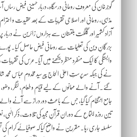
مذہبی، روحانی اور اصلاحی تقریبات کے بعد عقیدت و احترام
آزاد کشمیر اور گلگت بلتستان سے ہزاروں زائرین نے دربار پر
بزرگانِ دین کی تعلیمات سے روحانی فیض حاصل کیا۔ پورے ا
وابستگی کا ایک منفرد منظر دیکھنے میں آیا۔عرس کی تقریبات کی 
نے کی جبکہ سرپرستِ اعلیٰ الحاج پیر سید مخدوم عباس محمد ش
گئے۔ آنے والے مہمانوں کے لیے قیام و طعام، لنگر، وضو، سیک
جامع انتظام کیا گیا، جس کے باعث دور دراز سے آنے والے 
تین روزہ اجتماع کے دوران قرآنِ مجید کی تلاوت، ذکرِ الٰہی
سلسلہ جاری رہا۔ مقررین نے واضح کیا کہ صوفیائے کرام کی 