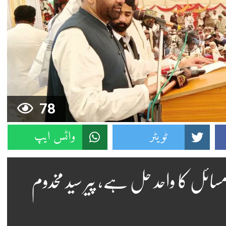
78
ٹویٹر
واٹس ایپ
ائل کا واحد حل ہے، پیر سید مخدوم