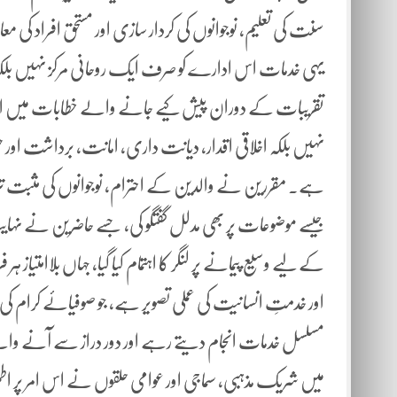
سنت کی تعلیم، نوجوانوں کی کردار سازی اور مستحق افراد ک
یہی خدمات اس ادارے کو صرف ایک روحانی مرکز نہیں بلک
تقریبات کے دوران پیش کیے جانے والے خطابات میں اس امر
نہیں بلکہ اخلاقی اقدار، دیانت داری، امانت، برداشت اور 
ہے۔ مقررین نے والدین کے احترام، نوجوانوں کی مثبت تربی
جیسے موضوعات پر بھی مدلل گفتگو کی، جسے حاضرین نے نہ
کے لیے وسیع پیمانے پر لنگر کا اہتمام کیا گیا، جہاں بلاامتی
اور خدمتِ انسانیت کی عملی تصویر ہے، جو صوفیائے کرام 
مسلسل خدمات انجام دیتے رہے اور دور دراز سے آنے والے مہما
میں شریک مذہبی، سماجی اور عوامی حلقوں نے اس امر پر اطمینا