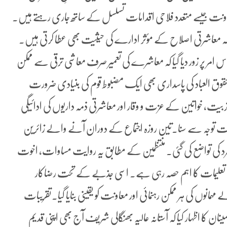
ی معاونت جیسے متعدد فلاحی اقدامات تسلسل کے ساتھ جاری رہتے ہیں۔
ہ معاشرتی اصلاح کے مؤثر ادارے کی حیثیت بھی عطا کرتی ہیں۔
 پر زور دیا گیا کہ معاشرے کی تعمیر صرف معاشی ترقی سے ممکن
حقوق العباد کی پاسداری بھی ایک مضبوط قوم کی بنیادی ضرورت
ت، خواتین کے عزت و وقار اور معاشرتی ذمہ داریوں کی ادائیگی
ایت توجہ سے سنا۔تین روزہ اجتماع کے دوران آنے والے زائرین
از ہر فرد کی تواضع کی گئی۔ منتظمین کے مطابق یہ روایت مساوات، اخوت
کی تعلیمات کا اہم حصہ رہی ہے۔ اسی جذبے کے تحت رضاکار
نوں کی ہر ممکن رہنمائی اور معاونت کو یقینی بنایا گیا۔تقریبات
ن کا اظہار کیا کہ آستانہ عالیہ بھنگالی شریف آج بھی اپنی قدیم