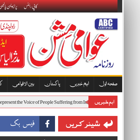
Skip
کاپی رائٹس
پرائیویسی پالیس
to
content
صفحہ اوّل
اہم خبریں
پاکستان
بین الاقوامی
کا
اہم خبریں
Will Represent the Voice of People Suffering from Inflation and Economic
شیئر کریں
فیس بک