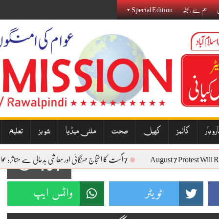
ی
ہم سے رابطہ
Special Edition
روبار
کالمز
کھیل
صحت
ملٹی میڈیا
شوبز
تعلیم
August 7 Protest 
7 اگست کا احتجاج مہنگائی اور معاشی بدحالی سے متاثرہ عوام کی آواز بنے گا: نذیر جنجوعہ
101
ٹویٹر
واٹس ایپ