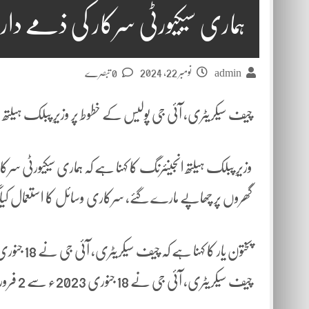
ہماری سیکیورٹی سرکار کی ذمے دار
نومبر 22, 2024
admin
0 تبصرے
چیف سیکریٹری، آئی جی پولیس کے خطوط پر وزیرِ پبلک ہیلتھ ا
وزیرِ پبلک ہیلتھ انجینئرنگ کا کہنا ہے کہ ہماری سیکیورٹی
گھروں پر چھاپے مارے گئے، سرکاری وسائل کا استعمال کیا 
چیف سیکریٹری، آئی جی نے 18 جنوری 2023ء سے 2 فروری 2024ء تک خطوط میں قائدِ اعظم کا حوالہ کیوں نہ دیا؟