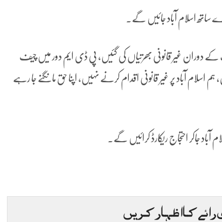
یرے ساتھ اسلام آباد جائیں گے۔
کے دوران غیر قانونی بھرتیاں کی گئیں، پی ڈی ایم دور میں چیف
ہم اسلام آباد پر غیر قانونی اقدام کرنے نہیں، اپنا حق مانگنے جا رہے
 رائے کا اظہار کریں