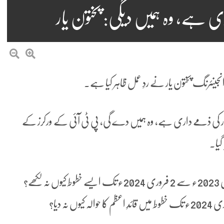
ی ہے، وہ ہمیں دیگی: پختون یار
نجینئرنگ پختون یار نے ردِ عمل ظاہر کیا ہے۔
 سرکار کی ذمے داری ہے، وہ ہمیں دے گی، پی ٹی آئی کے ورکرز کے
گیا۔
پختون یار کا کہنا ہے کہ چیف سیکریٹری، آئی جی نے 18 جنوری 2023ء سے 2 فروری 2024ء تک ایسے خطوط کیوں نہ لکھے؟