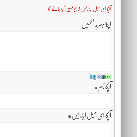
آپکا ای میل ایڈریس شائع نہیں کیا جائے گا
اپنا تبصرہ لکھیں
آپکا نام
*
آپکا ای میل ایڈریس
*