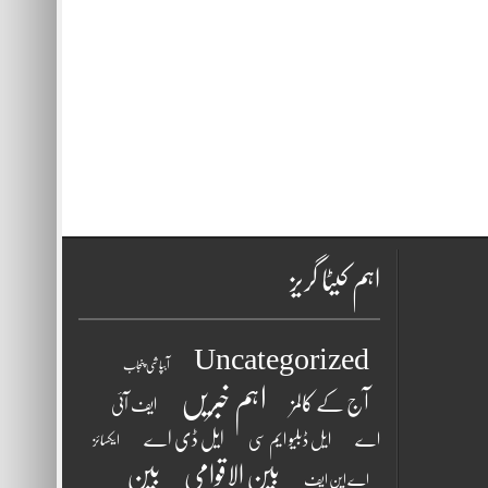
اہم کیٹا گریز
Uncategorized
آبپاشی پنجاب
اہم خبریں
آج کے کالمز
ایف آئی
ایل ڈی اے
اے
ایل ڈبلیو ایم سی
ایکسائز
بین الاقوامی
بین
اے این ایف