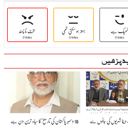
ھیک ہے
بہتر ہو سکتی تھی
سخت نا پسند
0 Votes
0 Votes
0 Votes
د پڑھیں
ینا شہریوں کی جانوں سے
16 دسمبر پاکستان کی تاریخ کا سیاہ ترین دن ہے