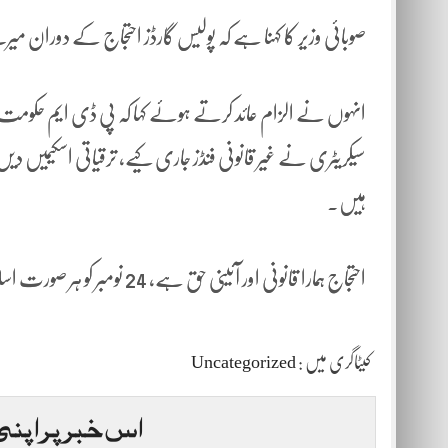
صوبائی وزیر کا کہنا ہے کہ پولیس گارڈز احتجاج کے دوران م
انہوں نے الزام عائد کرتے ہوئے کہا کہ پی ڈی ایم حکومت 
سیکریٹری نے غیر قانونی فنڈز جاری کیے، ترقیاتی اسکیمیں دیں، 
ہیں۔
احتجاج ہمارا قانونی اور آئینی حق ہے، 24 نومبر کو ہر صورت اسلام آباد جاکر احتجاج ریکارڈ کرائیں گے۔
کیٹاگری میں :
Uncategorized
اس خبر پر اپنی