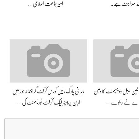
کے مترادف ہے۔
— امیر جماعتِ اسلامی…
سسٹین ایبل ڈویلپمنٹ کا وژن
جیلانی پارک ریس کورس کرکٹ گراؤنڈ لاہور میں
 اے نے ریلوے…
اربن پریمیئر لیگ کرکٹ ٹورنامنٹ کی…