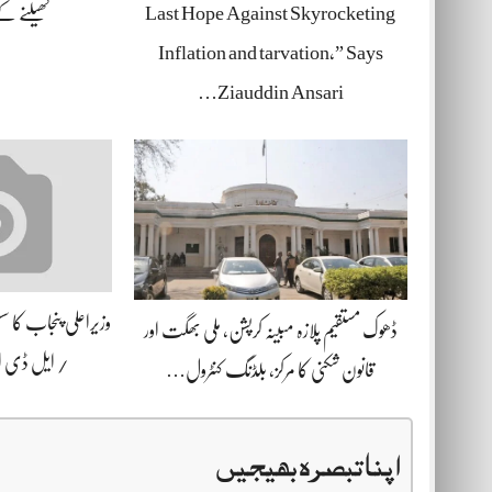
Last Hope Against Skyrocketing
کھیلنے 
Inflation and tarvation,” Says
Ziauddin Ansari…
وزیراعلی پنجاب کا 
ڈھوک مستقیم پلازہ مبینہ کرپشن، ملی بھگت اور
/ ایل ڈی
قانون شکنی کا مرکز، بلڈنگ کنٹرول…
اپنا تبصرہ بھیجیں