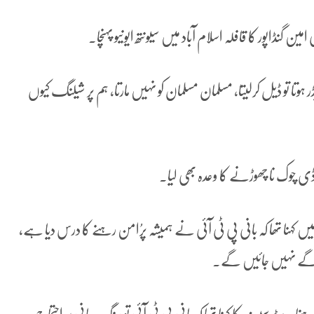
 امین گنڈاپور کا قافلہ اسلام آباد میں سیونتھ ایونیو پہنچا۔
 ہوتا تو ڈیل کرلیتا، مسلمان مسلمان کو نہیں مارتا، ہم پر شیلنگ کیوں
ی چوک نا چھوڑنے کا وعدہ بھی لیا۔
ب میں کہنا تھا کہ بانی پی ٹی آئی نے ہمیشہ پرُامن رہنے کا درس دیا ہے،
آگے نہیں جائیں گے۔