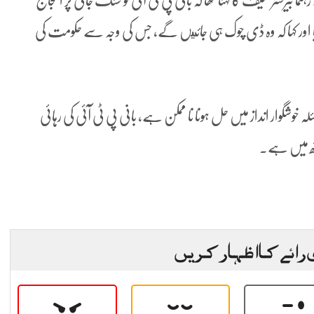
سٹر سیف کا کہنا تھا کہ بانی پی ٹی آئی تو سنگ جانی پر احتجاج
اور کہا کہ وہ ڈی چوک ہی جائيں گے، جس کی وجہ سے حکومت کی
 خوشگوار انداز میں حل ہونا نا ممکن ہے، بانی پی ٹی آئی کی رہائی
تھ میں ہے۔
 رائے کا اظہار کریں