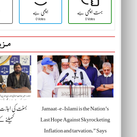
بہت اچھی ہے
اچھی ہے
ٹ
0 Votes
0 Votes
مزی
Jamaat-e-Islami is the Nation’s
بسنت کی اجازت د
Last Hope Against Skyrocketing
کھیلنے 
Inflation and tarvation,” Says