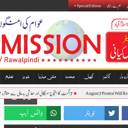
ی
ہم سے رابطہ
Special Edition
روبار
کالمز
کھیل
صحت
ملٹی میڈیا
شوبز
تعلیم
August 7 Protest 
7 اگست کا احتجاج مہنگائی اور معاشی بدحالی سے متاثرہ عوام کی آواز بنے گا: نذیر جنجوعہ
93
ٹویٹر
واٹس ایپ