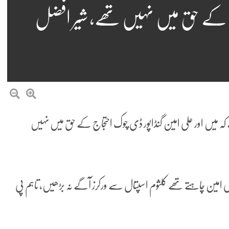
ج کے حق میں نہیں تھے، شیر افضل
ہے کہ میں اور علی امین گنڈاپور ڈی چوک احتجاج کے حق میں نہیں
ی امین چاہتے تھے کلثوم اسپتال سے ورکرز آگے نہ بڑھیں، تاہم پی