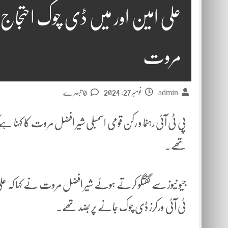
علی امین اور میں ڈی چوک احتجا
مروت
نومبر 27, 2024
admin
0 تبصرے
پی ٹی آئی رہنما و رکن قومی اسمبلی شیر افضل مروت کا کہنا 
تھے۔
جیو نیوز سے گفتگو کرتے ہوئے شیر افضل مروت نے کہا کہ عل
ٹی آئی ورکرز ڈی چوک جانے پر بضد تھے۔