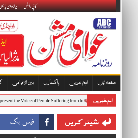
Skip
کاپی رائٹس
پرائیویسی پالیس
to
content
صفحہ اوّل
اہم خبریں
پاکستان
بین الاقوامی
کا
اہم خبریں
Will Represent the Voice of People Suffering from Inflation and Economic 
شیئر کریں
فیس بک