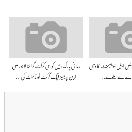
سسٹین ایبل ڈویلپمنٹ کا وژن
جیلانی پارک ریس کورس کرکٹ گراؤنڈ لاہور میں
 اے نے ریلوے…
اربن پریمیئر لیگ کرکٹ ٹورنامنٹ کی…