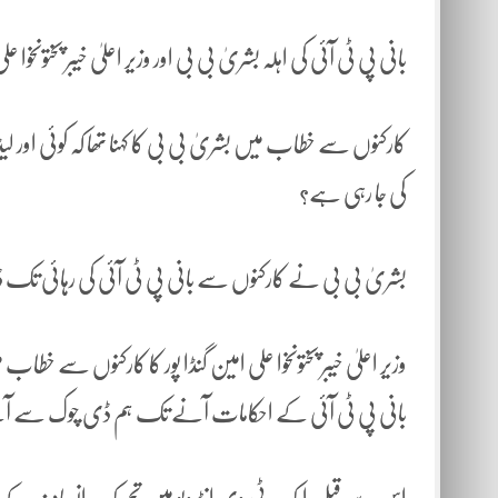
بانی پی ٹی آئی کی اہلہ بشریٰ بی بی اور وزیر اعلیٰ خیبر پختونخوا علی
کارکنوں سے خطاب میں بشریٰ بی بی کا کہنا تھا کہ کوئی اور لیڈر
کی جا رہی ہے؟
بشریٰ بی بی نے کارکنوں سے بانی پی ٹی آئی کی رہائی تک ڈ
وزیر اعلیٰ خیبر پختونخوا علی امین گنڈا پور کا کارکنوں سے خطا
بانی پی ٹی آئی کے احکامات آنے تک ہم ڈی چوک سے 