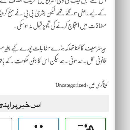
اس سے قبل ایک ٹی وی انٹرویو میں تحریک انصاف کے رہنما بیر
کے لیے راضی ہوگئے تھے لیکن بشریٰ بی بی نے منع کردیا 
مضافات میں احتجاج کرنے کی تجویز قبول نہ ہوسکی۔
بیرسٹر سیف کا کہنا تھا کہ ہمارے مطالبات پورے کیے بغیر مسئلہ
قانونی عمل سے ہونی ہے لیکن اس کا بٹن حکومت کے ہا
کیٹاگری میں :
Uncategorized
اس خبر پر اپنی