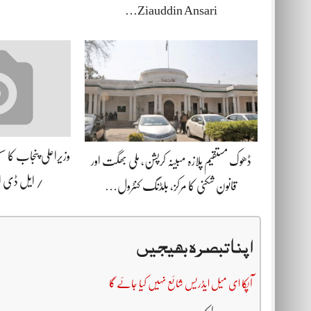
Ziauddin Ansari…
وزیراعلی پنجاب کا 
ڈھوک مستقیم پلازہ مبینہ کرپشن، ملی بھگت اور
/ ایل ڈی
قانون شکنی کا مرکز، بلڈنگ کنٹرول…
اپنا تبصرہ بھیجیں
آپکا ای میل ایڈریس شائع نہیں کیا جائے گا