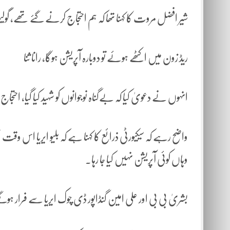
شیر افضل مروت کا کہنا تھا کہ ہم احتجاج کرنے گئے تھے، گو
ریڈ زون میں اکٹھے ہوئے تو دوبارہ آپریشن ہوگا، رانا ثنا
انہوں نے دعویٰ کیا کہ بےگناہ نوجوانوں کو شہید کیا گیا، احتجاج میں ہمارے 12 ک
واضح رہے کہ سیکیورٹی ذرائع کا کہنا ہے کہ بلیو ایریا اس وقت 
وہاں کوئی آپریشن نہیں کیا جا رہا۔
بشریٰ بی بی اور علی امین گنڈاپور ڈی چوک ایریا سے فرار