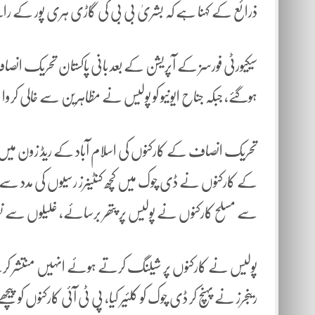
ذرائع کے کہنا ہے کہ بشریٰ بی بی کی گاڑی ہری پور کے راست
سیکیورٹی فورسز کے آپریشن کے بعد بانی پاکستان تحریک انصا
ہوگئے، جبکہ جناح ایونیو کو پولیس نے مظاہرین سے خالی کروا ل
تحریک انصاف کے کارکنوں کی اسلام آباد کے ریڈ زون میں پو
کے کارکنوں نے ڈی چوک میں کچھ کنٹینرز رسیوں کی مدد سے ہٹ
سے مسلح کارکنوں نے پولیس پر پتھر برسائے، غلیلوں سے نشا
پولیس نے کارکنوں پر شیلنگ کرتے ہوئے انہیں منتشر کرنے
رینجرز نے پہنچ کر ڈی چوک کو کلئیر کیا، پی ٹی آئی کارکنوں کو پیچ