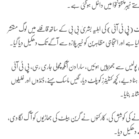
ے خیبر پختونخوا میں داخل ہوگئی ہے۔
ف (پی ٹی آئی) کی اہلیہ بشریٰ بی بی کے ساتھ قافلے میں لوگ منتشر
یا ہے اور احتجاجی مظاہرین کو خیبر پلازہ سے آگے تک دھکیل دیا گیا۔
لیس سے جھڑپیں ہوئیں، سارا دن آنکھ مچولی جاری رہی، پی ٹی آئی
ا دیے، کچھ کنٹینرز کو پلٹ دیا، گیس ماسک پہنے، ڈنڈوں اور غلیلوں
نہ بنایا۔
 کی کوشش کی، کارکنوں نے گرین بیلٹ کی جھاڑیوں کو آگ لگا دی،
ھے دھکیل دیا۔