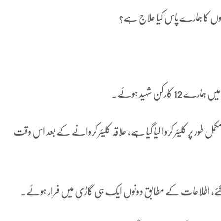
لیوں کا ہمارے پاس کیا علاج ہے؟
ارکن شہید ہوئے۔
مکمل طور پر کلیئر کروا لیا گیا ہے، علاقہ کلیئر کروانے کے بعد اس وقت
 ہوگئے، اطلاعات کے مطابق دونوں ایک ہی گاڑی میں فرار ہوئے۔