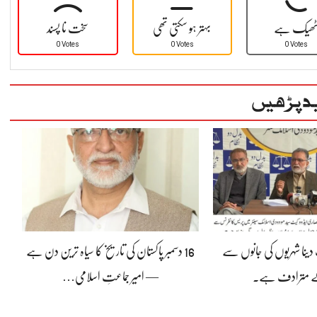
ھیک ہے
بہتر ہو سکتی تھی
سخت نا پسند
0 Votes
0 Votes
0 Votes
د پڑھیں
ینا شہریوں کی جانوں سے
16 دسمبر پاکستان کی تاریخ کا سیاہ ترین دن ہے
کے مترادف ہے۔
— امیر جماعتِ اسلامی…