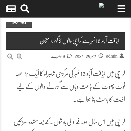
Skip
96
to
content
لیاقت آباد 10 نمبر سے کراچی والوں کا گزرنا امتحان
نومبر 28, 2024
admin
0 تبصرے
کراچی میں لیاقت آباد 10 نمبر کی مرکزی شاہراہ کا ایک بڑا حصہ
ٹوٹ پھوٹ کے باعث وہاں سے گزرنے والوں کے لیے
اذیت کا باعث بنا ہوا ہے۔
کراچی میں اس سال ہونے والی بارشوں کے بعد متعدد سڑکیں