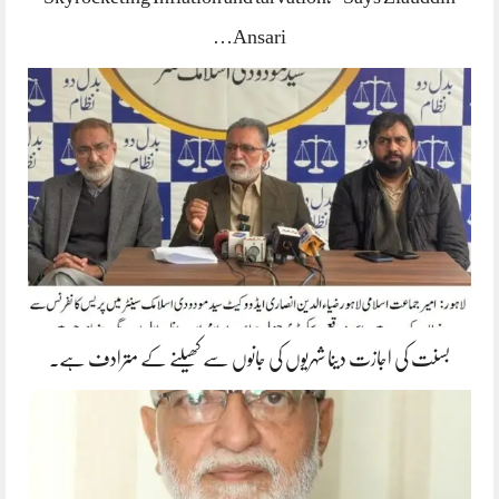
Ansari…
بسنت کی اجازت دینا شہریوں کی جانوں سے کھیلنے کے مترادف ہے۔