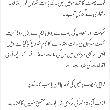
ٹوٹ پھوٹ کا شکار ہوئیں جس کے باعث شہریوں کو ہر روز شدید
دشواری سے گزرنا پڑتا ہے۔
حکومت اور انتظامیہ کی جانب سے جہاں ایم اے جناح روڈ سمیت
مختلف سڑکوں کی حالت بہتر بنانے کا کام شروع کیا گیا ہے وہیں
ایسی اور بھی سڑکیں ہیں جن کی حالت سدھارنے کے لیے فوری
اقدامات کی ضرورت ہے۔
کراچی ٹریفک پولیس کی توجہ چالان یا جیب کاٹنے پر
لیاقت آباد 10 نمبر کی مرکزی شاہراہ سے متعلق شہریوں کا کہنا ہے