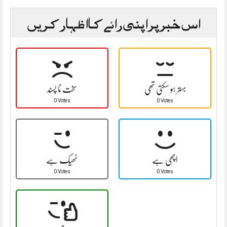
اس خبر پر اپنی رائے کا اظہار کریں
بہتر ہو سکتی تھی
سخت نا پسند
0 Votes
0 Votes
اچھی ہے
ٹھیک ہے
0 Votes
0 Votes