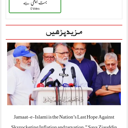
بہت اچھی ہے
0 Votes
مزید پڑھیں
Jamaat-e-Islami is the Nation’s Last Hope Against
Skyrocketing Inflation and tarvation,” Says Ziauddin