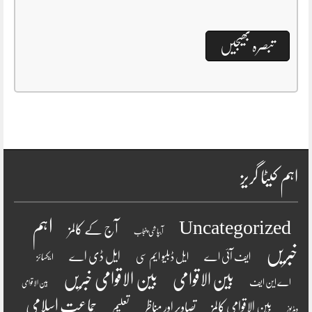
اہم کیٹا گریز
اہم
Uncategorized
آج کے کالمز
آبپاشی پنجاب
خبریں
ایل ڈی اے
ایف آئی اے
ایل ڈبلیو ایم سی
ایکسائز
بین الاقوامی
بین الاقوامی خبریں
اے این ایف
بین الاقوامی
جماعت اسلامی
بین الاقوامی کالمز
تصاویر اور مناظر
تعلیم
ویڈیوز