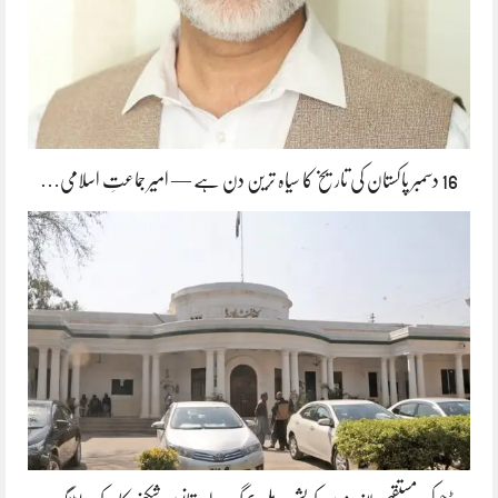
16 دسمبر پاکستان کی تاریخ کا سیاہ ترین دن ہے — امیر جماعتِ اسلامی…