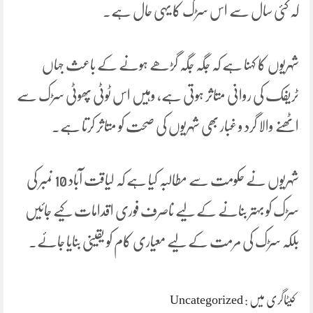
کہ کئی سال سے اس سڑک کا یہی حال ہے۔
شہریوں کا کہنا ہے کہ جگہ جگہ گڑھے ہونے کے باعث جہاں
ٹریفک کی روانی متاثر ہوتی ہے، وہیں اس ٹوٹی پھوٹی سڑک سے
اٹھنے والا گرد و غبار بھی شہریوں کی صحت کو متاثر کرتا ہے۔
شہریوں نے حکومت سے مطالبہ کیا ہے کہ لیاقت آباد 10 نمبر کی
سڑک کو بہتر بنانے کے لیے ناصرف فوری اقدامات کیے جائیں
بلکہ سڑک کی مرمت کے لیے معیاری کام کو یقینی بنایا جائے۔
کیٹاگری میں :
Uncategorized