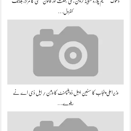
ڈھوک مستقیم پلازہ مبینہ کرپشن، ملی بھگت اور قانون شکنی کا مرکز، بلڈنگ
کنٹرول…
وزیراعلی پنجاب کا سسٹین ایبل ڈویلپمنٹ کا وژن / ایل ڈی اے نے
ریلوے…