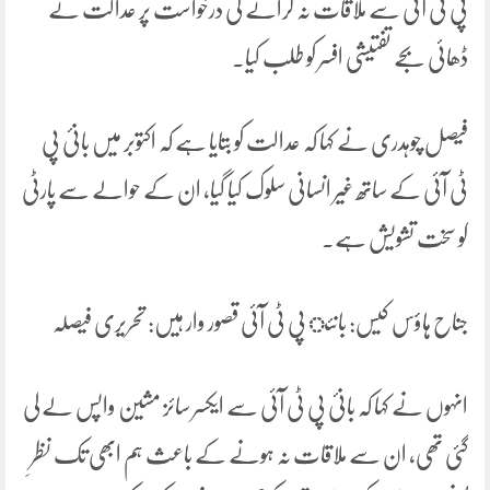
پی ٹی آئی سے ملاقات نہ کرانے کی درخواست پر عدالت نے
ڈھائی بجے تفتیشی افسر کو طلب کیا۔
فیصل چوہدری نے کہا کہ عدالت کو بتایا ہے کہ اکتوبر میں بانیٔ پی
ٹی آئی کے ساتھ غیر انسانی سلوک کیا گیا، ان کے حوالے سے پارٹی
کو سخت تشویش ہے۔
جناح ہاؤس کیس: بانئ پی ٹی آئی قصور وار ہیں: تحریری فیصلہ
انہوں نے کہا کہ بانیٔ پی ٹی آئی سے ایکسر سائز مشین واپس لے لی
گئی تھی، ان سے ملاقات نہ ہونے کے باعث ہم ابھی تک نظرِ