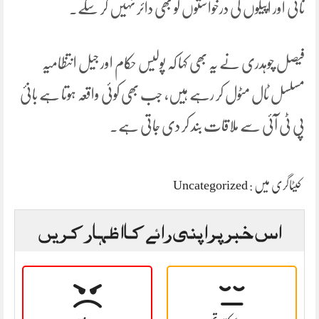
ثانی اور اپیلوں کی درخواستوں کو بھی دائر نہیں کر سکے۔
فیصل چوہدری نے یہ بھی کہا کہ پولیس حکام اور جیل انتظامیہ
مسلسل ٹال مٹول کر رہے ہیں، جب بھی کوئی واقعہ ہوتا ہے بانیٔ
پی ٹی آئی سے ملاقات بند کر دی جاتی ہے۔
کیٹاگری میں :
Uncategorized
اس خبر پر اپنی رائے کا اظہار کریں