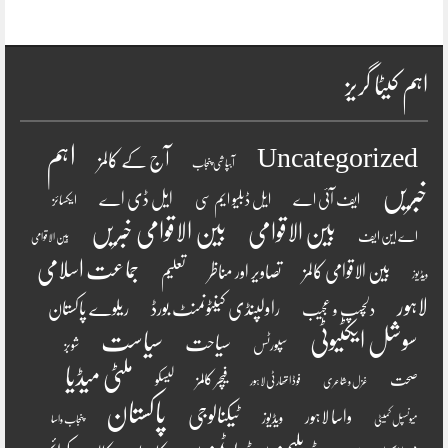
اہم کیٹا گریز
اہم
Uncategorized
آج کے کالمز
آبپاشی پنجاب
خبریں
ایل ڈی اے
ایف آئی اے
ایل ڈبلیو ایم سی
ایکسائز
بین الاقوامی
بین الاقوامی خبریں
اے این ایف
بین الاقوامی
جماعت اسلامی
بین الاقوامی کالمز
تصاویر اور مناظر
تعلیم
ویڈیوز
لاہور
راولپنڈی کینٹونمنٹ بورڈ
ریلوے پاکستان
دلچسپ و عجیب
سوشل ایکٹیوٹی
سیاست
سیاحت
سپورٹس
شوبز
ملٹی میڈیا
فیچر کالمز
صحت
لیسکو
فوڈ اتھارٹی لاہور
غزل و شاعری
پاکستان
ٹیکنالوجی
واسا لاہور
ویڈیوز
میونسپل کمیٹی
پنجاب واسا