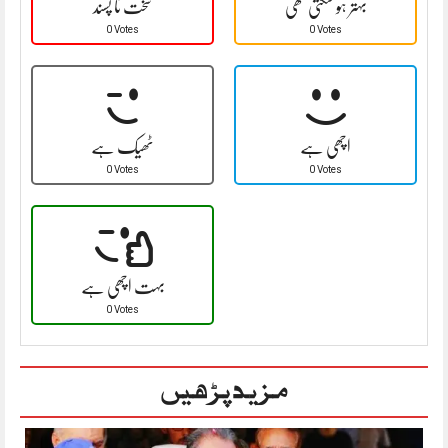
بہتر ہو سکتی تھی
سخت نا پسند
0 Votes
0 Votes
اچھی ہے
ٹھیک ہے
0 Votes
0 Votes
بہت اچھی ہے
0 Votes
مزید پڑھیں