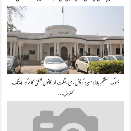
ڈھوک مستقیم پلازہ مبینہ کرپشن، ملی بھگت اور قانون شکنی کا مرکز، بلڈنگ
کنٹرول…