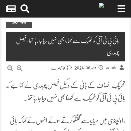
Skip
99
to
content
بانیٔ پی ٹی آئی کو ٹھیک سے کھانا بھی نہیں دیا جا رہا تھا: فیصل
چوہدری
نومبر 30, 2024
admin
0 تبصرے
تحریکِ انصاف کے بانی کے وکیل فیصل چوہدری نے کہا ہے کہ
بانیٔ پی ٹی آئی کو ٹھیک سے کھانا بھی نہیں دیا جا رہا تھا۔
راولپنڈی میں میڈیا سے گفتگو کرتے ہوئے انہوں نے کہا کہ بانیٔ