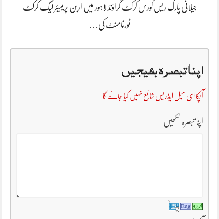
جیلانی پارک ریس کورس کرکٹ گراؤنڈ لاہور میں اربن پریمیئر لیگ کرکٹ
ٹورنامنٹ کی…
اپنا تبصرہ بھیجیں
آپکا ای میل ایڈریس شائع نہیں کیا جائے گا
اپنا تبصرہ لکھیں