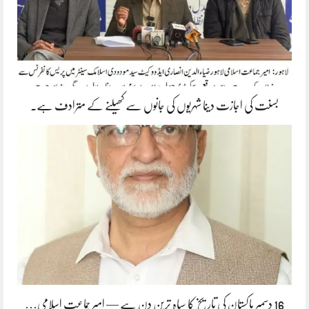
بسنت کی اجازت دینا شہریوں کی جانوں سے کھیلنے کے مترادف ہے۔
16 دسمبر پاکستان کی تاریخ کا سیاہ ترین دن ہے — امیر جماعتِ اسلامی…