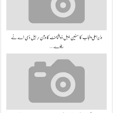
وزیراعلی پنجاب کا سسٹین ایبل ڈویلپمنٹ کا وژن / ایل ڈی اے نے
ریلوے…