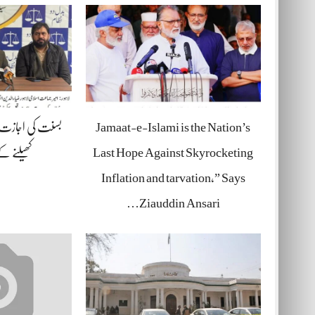
Jamaat-e-Islami is the Nation’s
بسنت کی اجازت د
Last Hope Against Skyrocketing
کھیلنے 
Inflation and tarvation,” Says
Ziauddin Ansari…