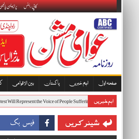
Skip
کاپی رائٹس
پرائیویسی پالیس
to
content
صفحہ اوّل
اہم خبریں
پاکستان
بین الاقوامی
کا
اہم خبریں
 7 Protest Will Represent the Voice of People Suffering from Inflation a
شیئر کریں
فیس بک