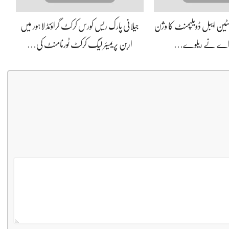
سسٹین ایبل ڈویلپمنٹ کا وژن
جیلانی پارک ریس کورس کرکٹ گراؤنڈ لاہور میں
 اے نے ریلوے…
اربن پریمیئر لیگ کرکٹ ٹورنامنٹ کی…