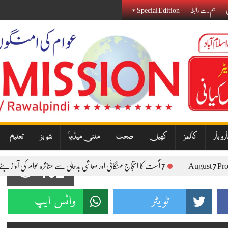
ی
ہم سے رابطہ
Special Edition
روبار
کالمز
کھیل
صحت
ملٹی میڈیا
شوبز
تعلیم
August
7 اگست کا احتجاج مہنگائی اور معاشی بدحالی سے متاثرہ عوام کی آواز بنے گا: نذیر جنجوعہ
102
ٹویٹر
واٹس ایپ