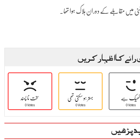
پٹنی میں مقابلے کے دوران ہلاک ہوا تھا۔
 رائے کا اظہار کریں
ھیک ہے
بہتر ہو سکتی تھی
سخت نا پسند
0 Votes
0 Votes
0 Votes
د پڑھیں