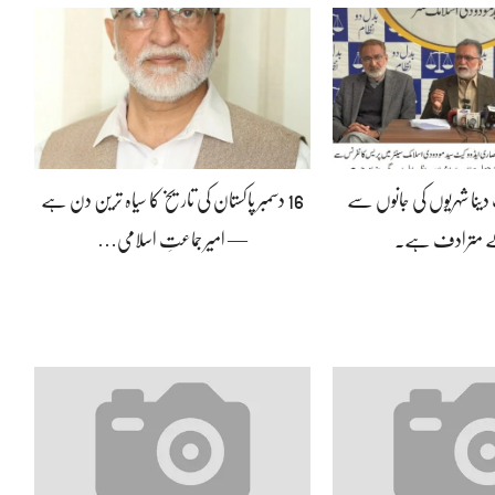
ینا شہریوں کی جانوں سے
16 دسمبر پاکستان کی تاریخ کا سیاہ ترین دن ہے
کے مترادف ہے۔
— امیر جماعتِ اسلامی…