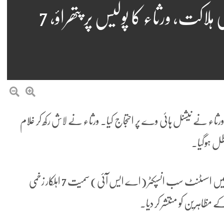
روہڑی: پولیس مقابلے میں ڈاکو کی ہلاکت، ورثاء کا پولیس پر پتھراؤ، 7
رثاء نے نیشنل ہائی وے پر احتجاج کیا۔ ورثاء نے لاش رکھ کر غلام
طل ہوگیا۔
مذاکرات کیلئے گئی پولیس ٹیم پر مظاہرین نے پتھراؤ کیا، جس میں اسسٹنٹ سب انسپکٹر (اے ایس آئی) سمیت 7 اہلکار زخمی
مظاہرین کو منتشر کر دیا۔