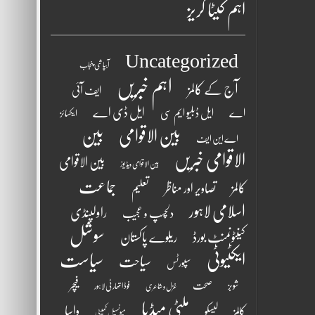
اہم کیٹا گریز
Uncategorized
آبپاشی پنجاب
اہم خبریں
آج کے کالمز
ایف آئی
ایل ڈی اے
اے
ایل ڈبلیو ایم سی
ایکسائز
بین الاقوامی
بین
اے این ایف
الاقوامی خبریں
بین الاقوامی
بین الاقوامی ویڈیوز
جماعت
کالمز
تصاویر اور مناظر
تعلیم
اسلامی لاہور
راولپنڈی
دلچسپ و عجیب
سوشل
کینٹونمنٹ بورڈ
ریلوے پاکستان
ایکٹیوٹی
سیاست
سیاحت
سپورٹس
فیچر
شوبز
صحت
فوڈ اتھارٹی لاہور
غزل و شاعری
ملٹی میڈیا
واسا
کالمز
لیسکو
میونسپل کمیٹی