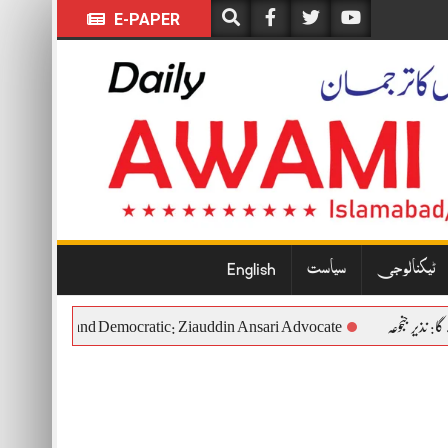
E-PAPER
ٹیکنالوجی
سیاست
English
ful, Constitutional and Democratic: Ziauddin Ansari Advocate