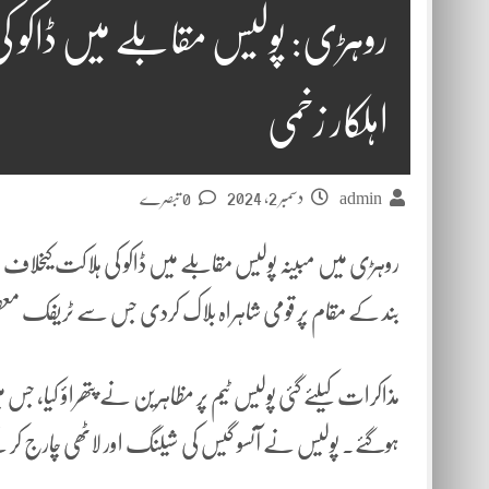
اہلکار زخمی
دسمبر 2, 2024
admin
0 تبصرے
روہڑی میں مبینہ پولیس مقابلے میں ڈاکو کی ہلاکت کیخلاف و
بند کے مقام پر قومی شاہراہ بلاک کردی جس سے ٹریفک مع
ہوگئے۔ پولیس نے آنسو گیس کی شیلنگ اور لاٹھی چارج کر کے 