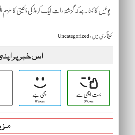
پولیس کا کہنا ہے کہ گزشتہ رات ایک کروڑ کی ڈکیتی کا ملزم 
کیٹاگری میں :
Uncategorized
اس خبر پر اپنی
بہت اچھی ہے
اچھی ہے
ٹ
0 Votes
0 Votes
مزی