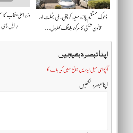
وزیراعلی پنجاب کا 
ڈھوک مستقیم پلازہ مبینہ کرپشن، ملی بھگت اور
/ ایل ڈی
قانون شکنی کا مرکز، بلڈنگ کنٹرول…
اپنا تبصرہ بھیجیں
آپکا ای میل ایڈریس شائع نہیں کیا جائے گا
اپنا تبصرہ لکھیں