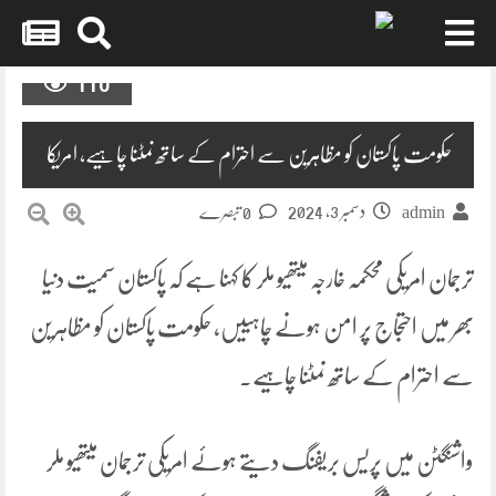
Skip
110
to
content
حکومت پاکستان کو مظاہرین سے احترام کے ساتھ نمٹنا چاہیے، امریکا
دسمبر 3, 2024
admin
0 تبصرے
ترجمان امریکی محکمہ خارجہ میتھیو ملر کا کہنا ہے کہ پاکستان سمیت دنیا
بھر میں احتجاج پر امن ہونے چاہییں، حکومت پاکستان کو مظاہرین
سے احترام کے ساتھ نمٹنا چاہیے۔
واشنگٹن میں پریس بریفنگ دیتے ہوئے امریکی ترجمان میتھیو ملر