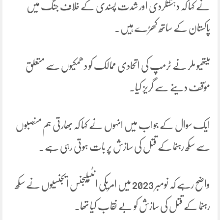
نے کہا کہ دہشتگردی اور شدت پسندی کے خلاف جنگ میں
پاکستان کے ساتھ کھڑے ہیں۔
میتھیو ملر نے ٹرمپ کی اتحادی ممالک کو دھمکیوں سے متعلق
مؤقف دینے سے گریز کیا۔
ایک سوال کے جواب میں انہوں نے کہا کہ بھارتی ہم منصبوں
سے سکھ رہنما کے قتل کی سازش پر بات ہوتی رہی ہے۔
واضح رہے کہ نومبر 2023 میں امریکی انٹیلیجنس ایجنسیوں نے سکھ
رہنما کے قتل کی سازش کو بے نقاب کیا تھا۔