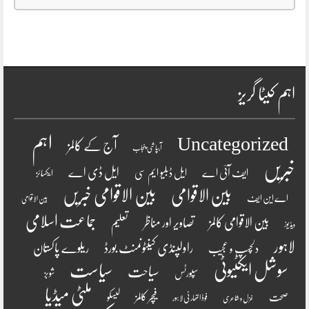
اہم کیٹا گریز
اہم
Uncategorized
آج کے کالمز
آبپاشی پنجاب
خبریں
ایل ڈی اے
ایف آئی اے
ایل ڈبلیو ایم سی
ایکسائز
بین الاقوامی
بین الاقوامی خبریں
اے این ایف
بین الاقوامی
جماعت اسلامی
بین الاقوامی کالمز
تصاویر اور مناظر
تعلیم
ویڈیوز
لاہور
راولپنڈی کینٹونمنٹ بورڈ
ریلوے پاکستان
دلچسپ و عجیب
سوشل ایکٹیوٹی
سیاست
سیاحت
سپورٹس
شوبز
ملٹی میڈیا
فیچر کالمز
صحت
لیسکو
فوڈ اتھارٹی لاہور
غزل و شاعری