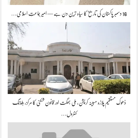
16 دسمبر پاکستان کی تاریخ کا سیاہ ترین دن ہے — امیر جماعتِ اسلامی…
ڈھوک مستقیم پلازہ مبینہ کرپشن، ملی بھگت اور قانون شکنی کا مرکز، بلڈنگ
کنٹرول…