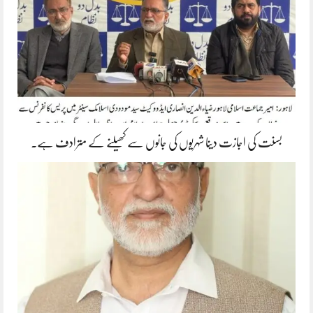
بسنت کی اجازت دینا شہریوں کی جانوں سے کھیلنے کے مترادف ہے۔