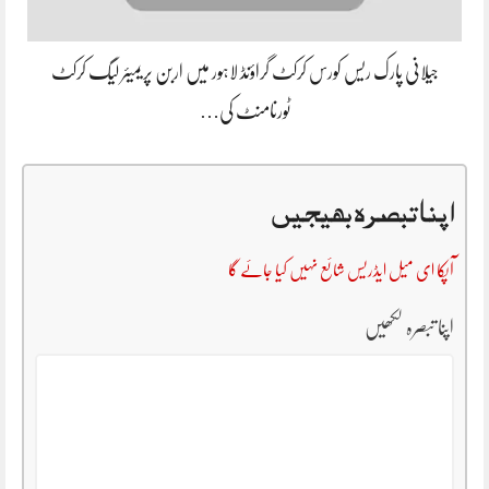
جیلانی پارک ریس کورس کرکٹ گراؤنڈ لاہور میں اربن پریمیئر لیگ کرکٹ
ٹورنامنٹ کی…
اپنا تبصرہ بھیجیں
آپکا ای میل ایڈریس شائع نہیں کیا جائے گا
اپنا تبصرہ لکھیں