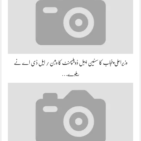
وزیراعلی پنجاب کا سسٹین ایبل ڈویلپمنٹ کا وژن / ایل ڈی اے نے
ریلوے…