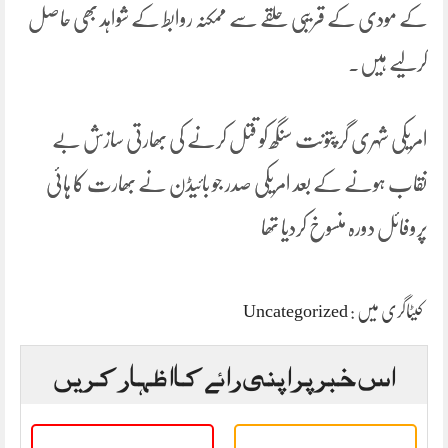
کے مودی کے قریبی حلقے سے ممکنہ روابط کے شواہد بھی حاصل
کرلیے ہیں۔
امریکی شہری گرپتونت سنگھ کو قتل کرنے کی بھارتی سازش بے
نقاب ہونے کے بعد امریکی صدر جو بائیڈن نے بھارت کا ہائی
پروفائل دورہ منسوخ کردیا تھا
کیٹاگری میں :
Uncategorized
اس خبر پر اپنی رائے کا اظہار کریں