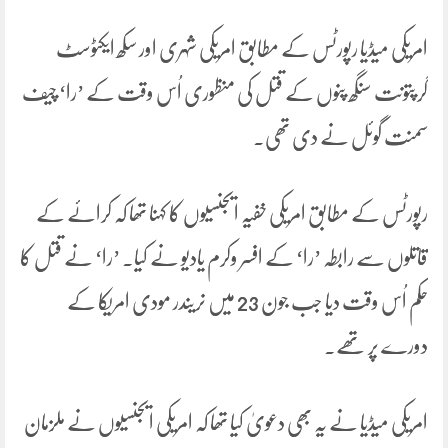
امریکی میڈیا رپورٹس کے مطابق امریکی شہری اور سکھ ایکٹوسٹ
گرپتونت سنگھ پنوں کے قتل کی منظوری اُس وقت کے ’را‘ چیف
سمنت گوئل نے دی تھی۔
رپورٹس کے مطابق امریکی خفیہ ایجنسیوں کا کہنا تھا کہ کرائے کے
قاتلوں سے رابطہ ’را‘ کے افسر وکرم یادیو نے کیا۔ ’را‘ نے قتل کا
حکم اُس وقت دیا جب جون 23 میں نریندر مودی امریکا کے
دورے پر تھے۔
امریکی میڈیا نے یہ بھی دعویٰ کیا تھا کہ امریکی ایجنسیوں نے ملزمان