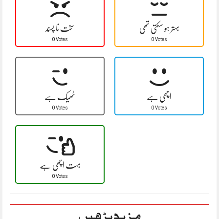
بہتر ہو سکتی تھی
سخت نا پسند
0 Votes
0 Votes
اچھی ہے
ٹھیک ہے
0 Votes
0 Votes
بہت اچھی ہے
0 Votes
مزید پڑھیں