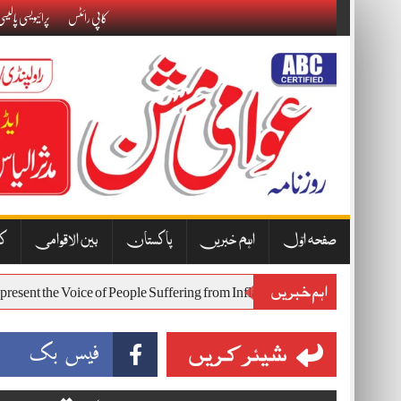
Skip
کاپی رائٹس
پرائیویسی پالیس
to
content
صفحہ اوّل
اہم خبریں
پاکستان
بین الاقوامی
کا
اہم خبریں
ill Represent the Voice of People Suffering from Inflation and Economic 
شیئر کریں
فیس بک