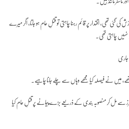
ر ماسٹر مائنڈ ہیں۔
 گئی تھی، اقتدار پر قائم رہنا چاہتی تو قتلِ عام ہو جاتا، اگر میرے
ہ نہیں چاہتی تھی۔
 جاری
ے، میں نے فیصلہ کیا مجھے وہاں سے چلے جانا چاہیے۔
نیٹرز سے مل کر منصوبہ بندی کے ذریعے بڑے پیمانے پر قتلِ عام کیا