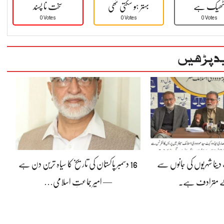
ھیک ہے
بہتر ہو سکتی تھی
سخت نا پسند
0 Votes
0 Votes
0 Votes
د پڑھیں
ینا شہریوں کی جانوں سے
16 دسمبر پاکستان کی تاریخ کا سیاہ ترین دن ہے
کے مترادف ہے۔
— امیر جماعتِ اسلامی…