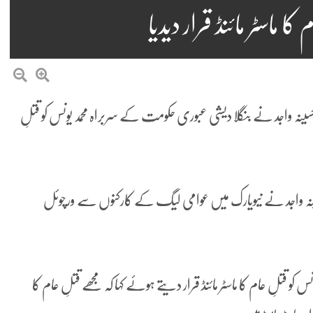
ا ماسٹر مائنڈ قرار دیدیا
 حسینہ واجد نے بنگلا دیشی عبوری حکومت کے سربراہ محمد یونس کو قتلِ
ینہ واجد نے نیویارک میں عوامی لیگ کے کارکنوں سے ورچوئل
تلِ عام کا ماسٹر مائنڈ قرار دیتے ہوئے کہا کہ مجھے قتلِ عام کا