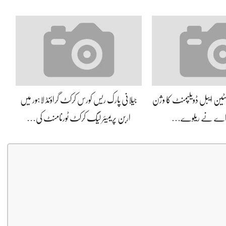
سسٹین ایبل ڈویلپمنٹ کا وژن
جیلانی پارک ریس کورس کرکٹ گراؤنڈ لاہور میں
 اے نے ریلوے…
اربن پریمیئر لیگ کرکٹ ٹورنامنٹ کی…