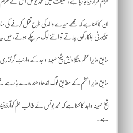
ملزم قرار دیا جا رہا ہے، حقیقت میں محمد یونس اس کے ملزم او
ان کا کہنا ہے کہ مجھے میرے والد کی طرح قتل کرنے کی سازش کی
سیکیورٹی اہلکار گولی چلاتے تو اتنے لوگ مر چکے ہوتے، میں ی
سابق وزیرِاعظم بنگلادیش شیخ حسینہ واجد کے وارنٹِ گرفتاری
سابق وزیر اعظم کے مطابق لوگ اندھا دھند مارے جا رہے تھ
شیخ حسینہ واجد کا کہنا ہے کہ محمد یونس نے طالب علم کوآرڈی
ہے۔