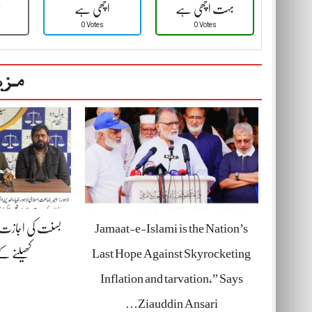
بہت اچھی ہے
اچھی ہے
ٹ
0 Votes
0 Votes
مزی
Jamaat-e-Islami is the Nation’s
بسنت کی اجازت د
Last Hope Against Skyrocketing
کھیلنے 
Inflation and tarvation,” Says
Ziauddin Ansari…