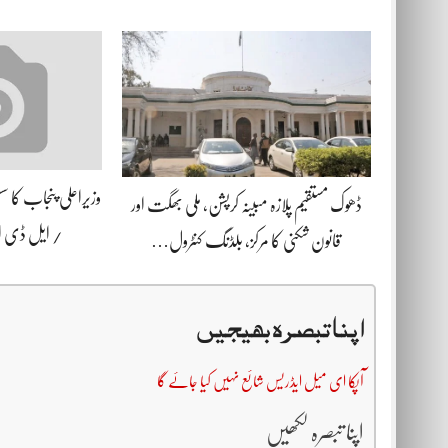
وزیراعلی پنجاب کا 
ڈھوک مستقیم پلازہ مبینہ کرپشن، ملی بھگت اور
/ ایل ڈی
قانون شکنی کا مرکز، بلڈنگ کنٹرول…
اپنا تبصرہ بھیجیں
آپکا ای میل ایڈریس شائع نہیں کیا جائے گا
اپنا تبصرہ لکھیں