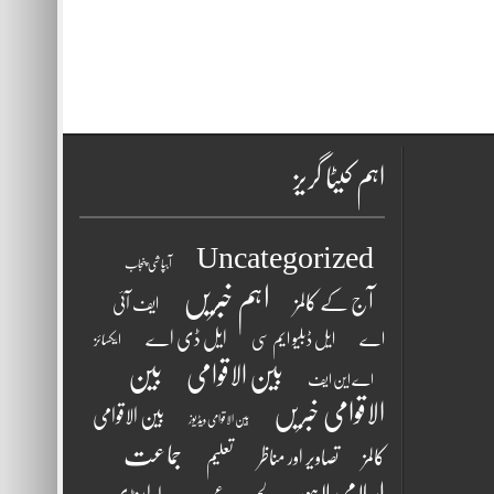
اہم کیٹا گریز
Uncategorized
آبپاشی پنجاب
اہم خبریں
آج کے کالمز
ایف آئی
ایل ڈی اے
اے
ایل ڈبلیو ایم سی
ایکسائز
بین الاقوامی
بین
اے این ایف
الاقوامی خبریں
بین الاقوامی
بین الاقوامی ویڈیوز
جماعت
کالمز
تصاویر اور مناظر
تعلیم
اسلامی لاہور