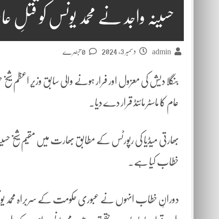
حسینہ واجد نے محمد یونس کو قتلِ عام ک
دسمبر 3, 2024
admin
0 تبصرے
بنگلا دیش کی معزول اور فرار ہونے والی سابق وزیرِ اعظم شیخ
عام کا ماسٹر مائنڈ قرار دے دیا۔
بھارتی میڈیا کی رپورٹس کے مطابق بھارت میں مقیم شیخ حس
خطاب کیا ہے۔
دورانِ خطاب انہوں نے عبوری حکومت کے سربراہ محمد یونس کو ق