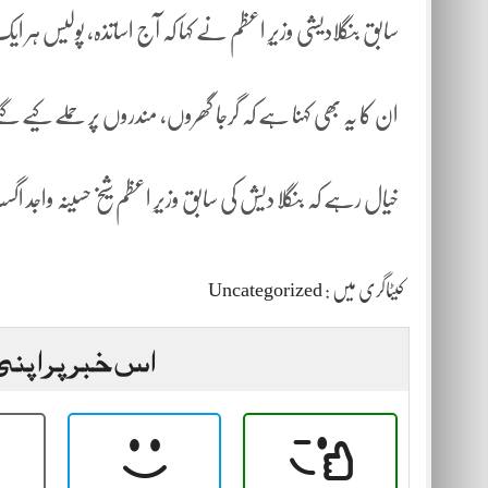
سابق بنگلادیشی وزیرِ اعظم نے کہا کہ آج اساتذہ، پولیس ہر
ان کا یہ بھی کہنا ہے کہ گرجا گھروں، مندروں پر حملے کیے گئے، 
خیال رہے کہ بنگلا دیش کی سابق وزیرِ اعظم شیخ حسینہ واج
کیٹاگری میں :
Uncategorized
اس خبر پر اپنی