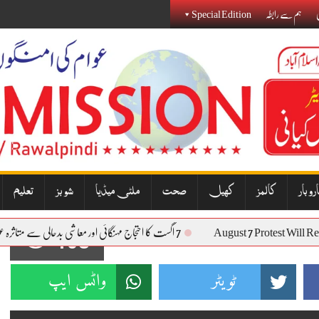
ی
ہم سے رابطہ
Special Edition
روبار
کالمز
کھیل
صحت
ملٹی میڈیا
شوبز
تعلیم
August 7 Protest W
7 اگست کا احتجاج مہنگائی اور معاشی بدحالی سے متاثرہ عوام کی آواز بنے گا: نذیر جنجوعہ
108
ٹویٹر
واٹس ایپ