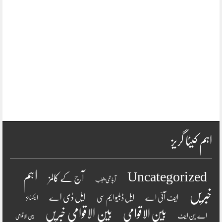
اہم کیٹا گریز
اہم
Uncategorized
آج کے کالمز
آبپاشی پنجاب
خبریں
ایل ڈی اے
ایف آئی اے
ایل ڈبلیو ایم سی
ایکسائز
بین الاقوامی
بین الاقوامی خبریں
اے این ایف
بین الاقوامی