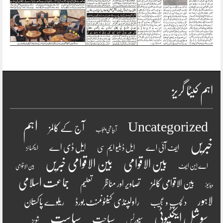
اہم کیٹا گریز
اہم
Uncategorized
آج کے کالمز
آبپاشی پنجاب
خبریں
ایل ڈی اے
ایف آئی اے
ایل ڈبلیو ایم سی
ایکسائز
بین الاقوامی
بین الاقوامی خبریں
اے این ایف
بین الاقوامی
جماعت اسلامی
بین الاقوامی کالمز
تصاویر اور مناظر
تعلیم
ویڈیوز
لاہور
راولپنڈی کینٹونمنٹ بورڈ
ریلوے پاکستان
دلچسپ و عجیب
سوشل ایکٹیوٹی
سیاست
سیاحت
سپورٹس
شوبز