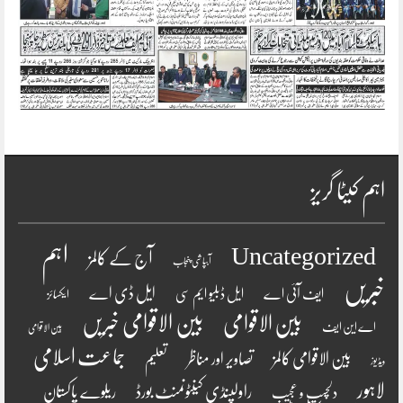
اہم کیٹا گریز
اہم
Uncategorized
آج کے کالمز
آبپاشی پنجاب
خبریں
ایل ڈی اے
ایف آئی اے
ایل ڈبلیو ایم سی
ایکسائز
بین الاقوامی
بین الاقوامی خبریں
اے این ایف
بین الاقوامی
جماعت اسلامی
بین الاقوامی کالمز
تصاویر اور مناظر
تعلیم
ویڈیوز
لاہور
راولپنڈی کینٹونمنٹ بورڈ
ریلوے پاکستان
دلچسپ و عجیب