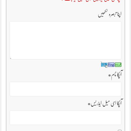
اپنا تبصرہ لکھیں
آپکا نام
*
آپکا ای میل ایڈریس
*