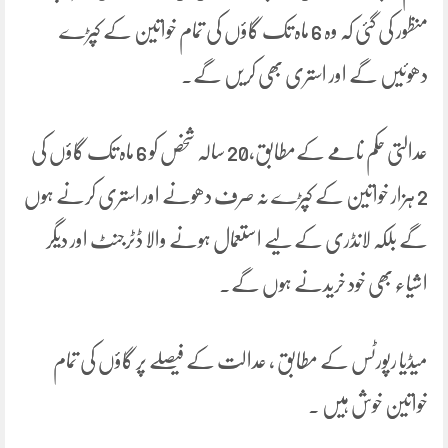
منظور کی گئی کہ وہ 6 ماہ تک گاؤں کی تمام خواتین کے کپڑے
دھوئیں گے اور استری بھی کریں گے۔
عدالتی حکم نامے کےمطابق،20 سالہ شخص کو 6 ماہ تک گاؤں کی
2 ہزار خواتین کے کپڑے نہ صرف دھونے اور استری کرنے ہوں
گے بلکہ لانڈری کے لیے استعمال ہونے والا ڈٹرجنٹ اور دیگر
اشیاء بھی خود خریدنے ہوں گے۔
میڈیا رپورٹس کے مطابق ، عدالت کے فیصلے پر گاؤں کی تمام
خواتین خوش ہیں ۔