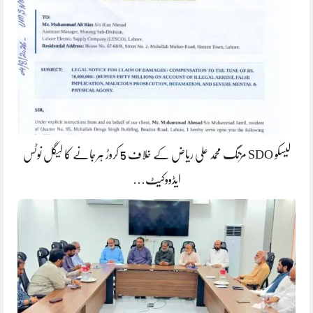
لیسکو SDO مزنگ محمد علی ریاض کے خلاف 5 کروڑ ہرجانے کا لیگل نوٹس
ایڈووکیٹ…