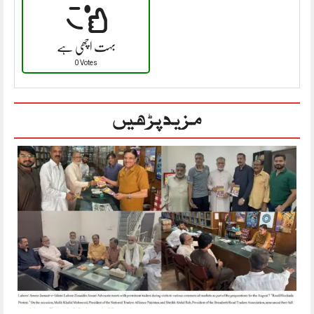
بہت اچھی ہے
0 Votes
مزید پڑھیں