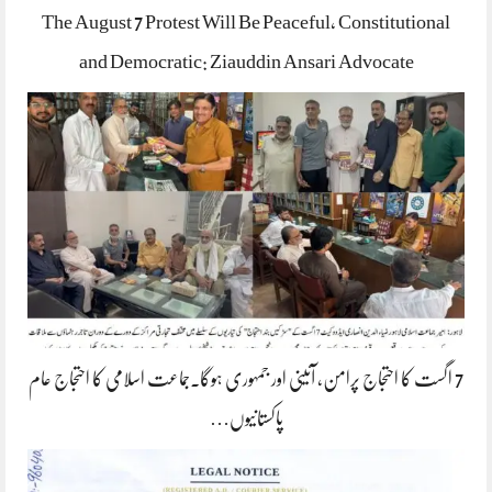
The August 7 Protest Will Be Peaceful, Constitutional
and Democratic: Ziauddin Ansari Advocate
7 اگست کا احتجاج پرامن، آئینی اور جمہوری ہوگا۔جماعت اسلامی کا احتجاج عام
پاکستانیوں…