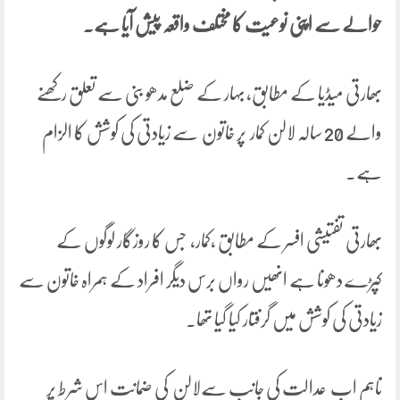
حوالے سے اپنی نوعیت کا مختلف واقعہ پیش آیا ہے۔
بھارتی میڈیا کے مطابق، بہار کے ضلع مدھو بنی سے تعلق رکھنے
والے 20 سالہ لالن کمار پر خاتون سے زیادتی کی کوشش کا الزام
ہے۔
بھارتی تفتیشی افسر کے مطابق ،کمار، جس کا روزگار لوگوں کے
کپڑے دھونا ہے انھیں رواں برس دیگر افراد کے ہمراہ خاتون سے
زیادتی کی کوشش میں گرفتار کیا گیا تھا۔
تاہم اب عدالت کی جانب سےلالن کی ضمانت اس شرط پر