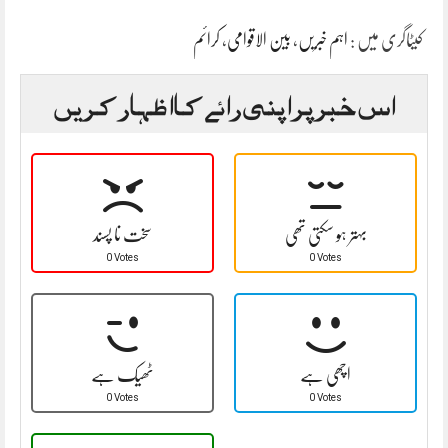
کیٹاگری میں :
اہم خبریں
،
بین الاقوامی
،
کرائم
اس خبر پر اپنی رائے کا اظہار کریں
بہتر ہو سکتی تھی
سخت نا پسند
0 Votes
0 Votes
اچھی ہے
ٹھیک ہے
0 Votes
0 Votes