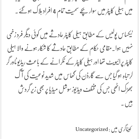
میں ہیلی کاپٹر میں سوار بچے سمیت تمام 4 افراد ہلاک ہو گئے۔
ٹیکساس پولیس کے مطابق ہیلی کاپٹر حادثے میں کوئی دیگر فرد زخمی
نہیں ہوا۔مقامی حکام کے مطابق حادثے کا شکار ہونے والا ہیلی
کاپٹر پرائیویٹ تھا اور ہیلی کاپٹر کے ٹکرانے کے باعث ریڈیو ٹاور گر
کر تباہ ہو گیا جس سے گارڈن کی گھاس میں شدید نوعیت کی آگ
بھڑک اٹھی جس کی مختلف ویڈیوز سوشل میڈیا پر بھی زیر گردش
ہیں۔
کیٹاگری میں :
Uncategorized