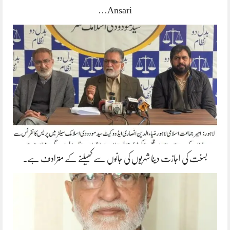
Ansari…
بسنت کی اجازت دینا شہریوں کی جانوں سے کھیلنے کے مترادف ہے۔