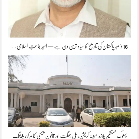
16 دسمبر پاکستان کی تاریخ کا سیاہ ترین دن ہے — امیر جماعتِ اسلامی…
ڈھوک مستقیم پلازہ مبینہ کرپشن، ملی بھگت اور قانون شکنی کا مرکز، بلڈنگ