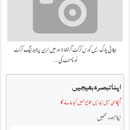
جیلانی پارک ریس کورس کرکٹ گراؤنڈ لاہور میں اربن پریمیئر لیگ کرکٹ
ٹورنامنٹ کی…
اپنا تبصرہ بھیجیں
آپکا ای میل ایڈریس شائع نہیں کیا جائے گا
اپنا تبصرہ لکھیں