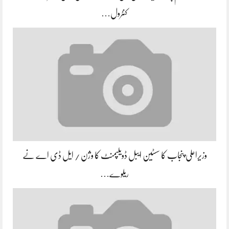
کنٹرول…
وزیراعلی پنجاب کا سسٹین ایبل ڈویلپمنٹ کا وژن / ایل ڈی اے نے
ریلوے…