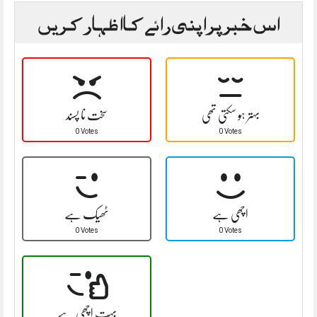
اس خبر پر اپنی رائے کا اظہار کریں
بہتر ہو سکتی تھی
سخت نا پسند
0 Votes
0 Votes
اچھی ہے
ٹھیک ہے
0 Votes
0 Votes
بہت اچھی ہے