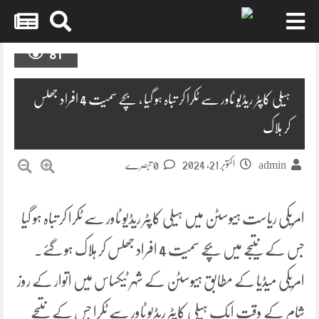
Skip
81
to
content
ہیلی کاپٹر ریڈیو ٹاور سے ٹکرا کر تباہ ہو گیا ، بچے سمیت 4 افراد جھلس
کر ہلاک
اکتوبر 21, 2024
admin
0 تبصرے
امریکی ریاست ہیوسٹن میں ہیلی کاپٹر ریڈیو ٹاور سے ٹکرا کر تباہ ہو گیا
جس کے نتیجے میں بچے سمیت 4 افراد جھلس کر ہلاک ہو گئے۔
امریکی میڈیا کے مطابق ہیوسٹن کے شہر ٹیکساس میں اتوار کے روز
شام کے وقت ایک ہیلی کاپٹر ریڈیو ٹاور سے ٹکرا جس کے نتیجے