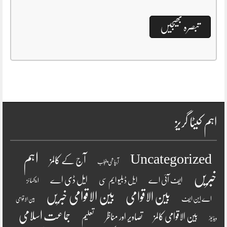
اہم کیٹا گریز
اہم
Uncategorized
آج کے کالمز
آبپاشی پنجاب
خبریں
ایل ڈی اے
ایف آئی اے
ایل ڈبلیو ایم سی
ایکسائز
بین الاقوامی
بین الاقوامی خبریں
اے این ایف
بین الاقوامی
جماعت اسلامی
بین الاقوامی کالمز
تصاویر اور مناظر
تعلیم
ویڈیوز