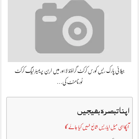
جیلانی پارک ریس کورس کرکٹ گراؤنڈ لاہور میں اربن پریمیئر لیگ کرکٹ
ٹورنامنٹ کی…
اپنا تبصرہ بھیجیں
آپکا ای میل ایڈریس شائع نہیں کیا جائے گا