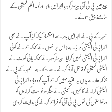
چیئرمین پی ٹی آئی بیرسٹر گوہر، اکبر ایس بابر اور نوید انجم کمیشن کے
سامنے پیش ہوئے۔
ممبر کے پی نے اکبر ایس بابر سے استفسار کیا کہ کیا آپ نے بھی
انٹرا پارٹی الیکشن کرایا ہے؟ اس پر انہوں نے کہا کہ ہم نے کوئی
انٹرا پارٹی الیکشن نہیں کرایا۔بیرسٹر گوہر نے کہا کہ ہائی کورٹ نے
الیکشن کمیشن کو فائنل آرڈر کرنے سے روکا ہے۔ممبر کے پی نے
کہا کہ ہمارے پاس یہ اختیار نہیں کہ ہم آپ کو دوبارہ انٹرا پارٹی
الیکشن کرانے کا کہیں، کمیشن نے دیگر درخواست گزاروں کو
درخواستوں کی نقول پی ٹی آئی کو فراہم کرنے کی ہدایت کر دی۔