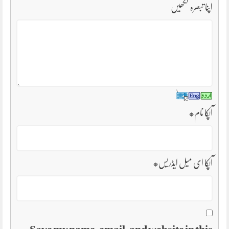
اپنا تبصرہ لکھیں
آپکا نام
*
آپکا ای میل ایڈریس
*