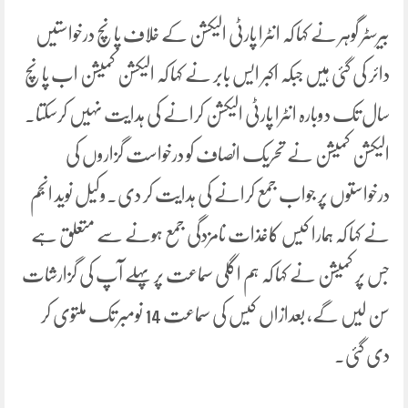
بیرسٹر گوہر نے کہا کہ انٹرا پارٹی الیکشن کے خلاف پانچ درخواستیں
دائر کی گئی ہیں جبکہ اکبر ایس بابر نے کہا کہ الیکشن کمیشن اب پانچ
سال تک دوبارہ انٹرا پارٹی الیکشن کرانے کی ہدایت نہیں کرسکتا۔
الیکشن کمیشن نے تحریک انصاف کو درخواست گزاروں کی
درخواستوں پر جواب جمع کرانے کی ہدایت کر دی۔وکیل نوید انجم
نے کہا کہ ہمارا کیس کاغذات نامزدگی جمع ہونے سے متعلق ہے
جس پر کمیشن نے کہا کہ ہم اگلی سماعت پر پہلے آپ کی گزارشات
سن لیں گے، بعدازاں کیس کی سماعت 14 نومبر تک ملتوی کر
دی گئی۔