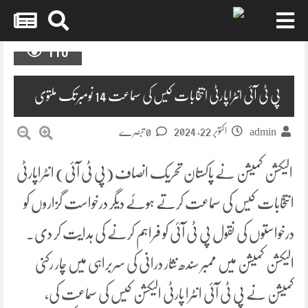
Skip
110
to
content
پی ٹی آئی انٹراپارٹی انتخابات کیس کی سماعت 14 نومبرتک ملتوی
اکتوبر 22, 2024
admin
0 تبصرے
الیکشن کمیشن نے پاکستان تحریک انصاف (پی ٹی آئی) انٹراپارٹی
انتخابات کیس کی سماعت کرتے ہوئے دیگر درخواست گزاروں کو
درخواستوں کی نقول پی ٹی آئی کو فراہم کرنے کی ہدایت کر دی۔
الیکشن کمیشن میں ممبر سندھ نثار درانی کی سربراہی میں چار رکنی
کمیشن نے پی ٹی آئی انٹرا پارٹی الیکشن کیس کی سماعت کی،