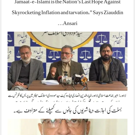
Jamaat-e-Islami is the Nation’s Last Hope Against
Skyrocketing Inflation and tarvation,” Says Ziauddin
Ansari…
بسنت کی اجازت دینا شہریوں کی جانوں سے کھیلنے کے مترادف ہے۔