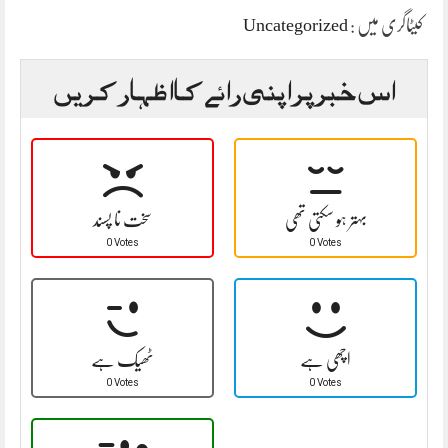
کیٹاگری میں :
Uncategorized
اس خبر پر اپنی رائے کا اظہار کریں
بہتر ہو سکتی تھی
سخت نا پسند
0 Votes
0 Votes
اچھی ہے
ٹھیک ہے
0 Votes
0 Votes