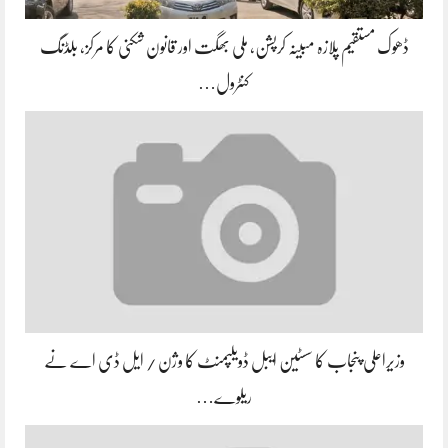
ڈھوک مستقیم پلازہ مبینہ کرپشن، ملی بھگت اور قانون شکنی کا مرکز، بلڈنگ
کنٹرول…
وزیراعلی پنجاب کا سسٹین ایبل ڈویلپمنٹ کا وژن / ایل ڈی اے نے
ریلوے…