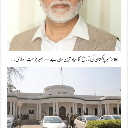
16 دسمبر پاکستان کی تاریخ کا سیاہ ترین دن ہے — امیر جماعتِ اسلامی…