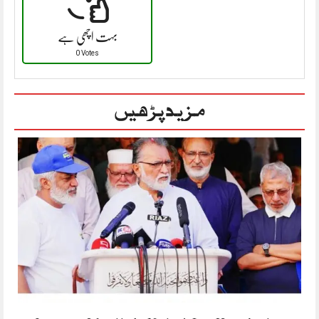
بہت اچھی ہے
0 Votes
مزید پڑھیں