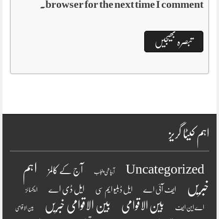
browser for the next time I comment.
اہم کیٹا گریز
اہم
Uncategorized
آج کے کالمز
آبپاشی پنجاب
خبریں
ایل ڈی اے
ایف آئی اے
ایل ڈبلیو ایم سی
ایکسائز
بین الاقوامی
بین الاقوامی خبریں
اے این ایف
بین الاقوامی