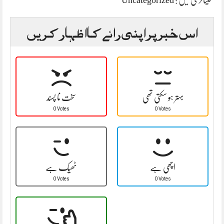
کیٹاگری میں :
Uncategorized
اس خبر پر اپنی رائے کا اظہار کریں
بہتر ہو سکتی تھی
سخت نا پسند
0 Votes
0 Votes
اچھی ہے
ٹھیک ہے
0 Votes
0 Votes