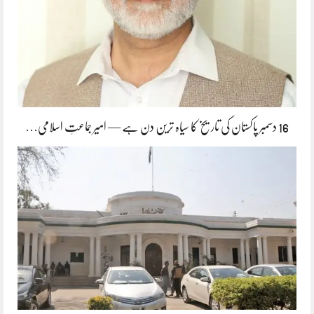
16 دسمبر پاکستان کی تاریخ کا سیاہ ترین دن ہے — امیر جماعتِ اسلامی…