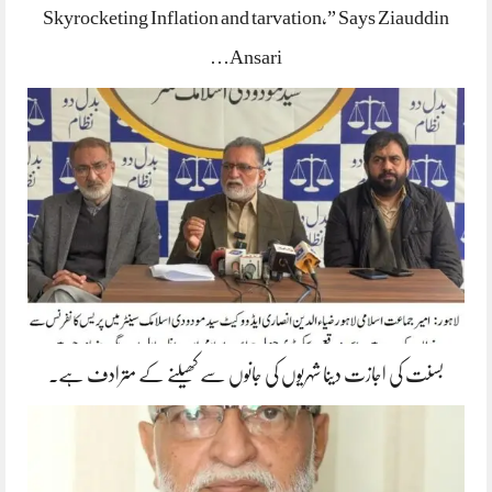
Skyrocketing Inflation and tarvation,” Says Ziauddin
Ansari…
بسنت کی اجازت دینا شہریوں کی جانوں سے کھیلنے کے مترادف ہے۔