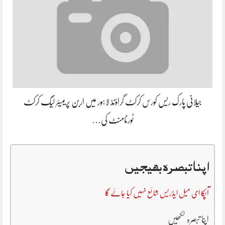
جیلانی پارک ریس کورس کرکٹ گراؤنڈ لاہور میں اربن پریمیئر لیگ کرکٹ
ٹورنامنٹ کی…
اپنا تبصرہ بھیجیں
آپکا ای میل ایڈریس شائع نہیں کیا جائے گا
اپنا تبصرہ لکھیں