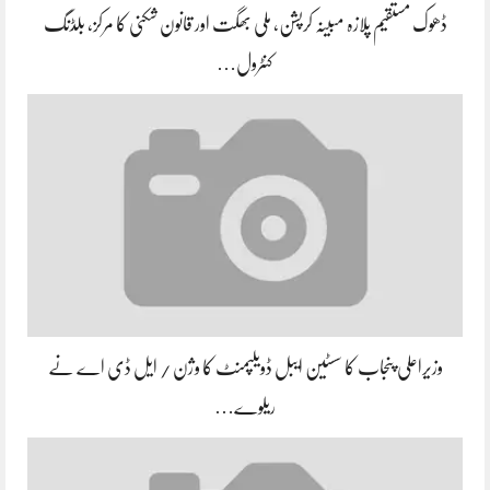
ڈھوک مستقیم پلازہ مبینہ کرپشن، ملی بھگت اور قانون شکنی کا مرکز، بلڈنگ
کنٹرول…
وزیراعلی پنجاب کا سسٹین ایبل ڈویلپمنٹ کا وژن / ایل ڈی اے نے
ریلوے…