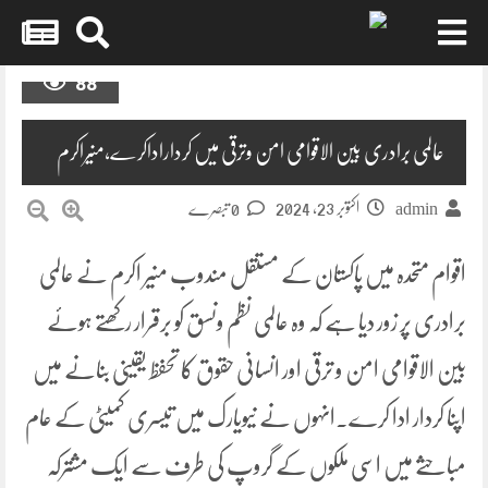
Skip
88
to
content
عالمی برادری بین الاقوامی امن وترقی میں کرداراداکرے،منیراکرم
اکتوبر 23, 2024
admin
0 تبصرے
اقوام متحدہ میں پاکستان کے مستقل مندوب منیر اکرم نے عالمی
برادری پر زور دیا ہے کہ وہ عالمی نظم ونسق کو برقرار رکھتے ہوئے
بین الاقوامی امن و ترقی اور انسانی حقوق کا تحفظ یقینی بنانے میں
اپنا کردار ادا کرے۔انہوں نے نیویارک میں تیسری کمیٹی کے عام
مباحثے میں اسی ملکوں کے گروپ کی طرف سے ایک مشترکہ