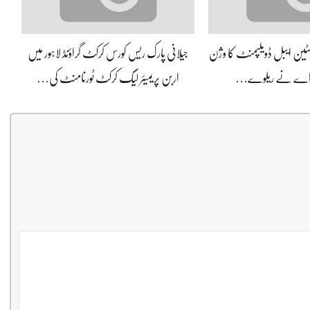
سسٹین ایبل ڈویلپمنٹ کا وژن
جیلانی پارک ریس کورس کرکٹ گراؤنڈ لاہور میں
 اے نے ریلوے…
اربن پریمیئر لیگ کرکٹ ٹورنامنٹ کی…