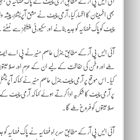
آئی ایس پی آر کے مطابق آرمی چیف نے پاک فضائیہ کی جنگی تی
بھی اطمینان کا اظہار کیا ، آرمی چیف نے مشق آپریشنز، پیشہ وا
چیف کو پاک فضائیہ کو جدید بنانے اور سکیورٹی چیلنجز سے نم
آئی ایس پی آر کے مطابق جنرل عاصم منیر نے پی اے ایف فا
ملے اور وطن کی حفاظت کے لیے ان کے عزم اور صلاحیتوں ک
کیا۔اس موقع پر آرمی چیف جنرل عاصم منیر نے کہا کہ آپریشن
پر آرمی چیف کا شکریہ ادا کرتے ہوئے کہا کہ آرمی چیف ک
صلاحیتوں کو فروغ ملے گا۔
آئی ایس پی آر کے مطابق سربراہ فضائیہ نے پاک فضائیہ کو ج