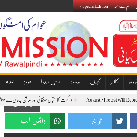
ی
ہم سے رابطہ
Special Edition
روبار
کالمز
کھیل
صحت
ملٹی میڈیا
شوبز
تعلیم
August 7 Protest Will
7 اگست کا احتجاج مہنگائی اور معاشی بدحالی سے متاثرہ عوام کی آواز بنے گا: نذیر جنجوعہ
90
ٹویٹر
واٹس ایپ