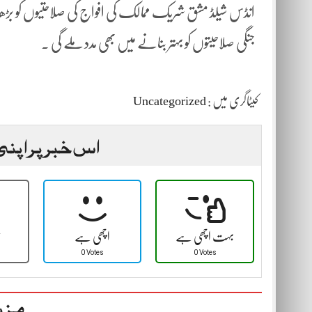
انڈس شیلڈ مشق شریک ممالک کی افواج کی صلاحتیوں کو ب
جنگی صلاحیتوں کو بہتر بنانے میں بھی مدد ملے گی ۔
کیٹاگری میں :
Uncategorized
اس خبر پر اپنی
بہت اچھی ہے
اچھی ہے
ٹ
0 Votes
0 Votes
مزی