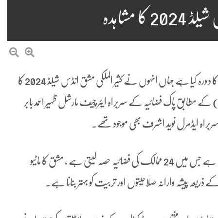
ا مشاہدہ
آرمی چیف جنرل عاصم منیر نے پاک فضائیہ کی آپریشنل بیس کا دورہ کیا ہے جہاں انہوں نے کثیر الملکی مشق انڈس شیلڈ 2024 کا
 کے مطابق پاک فضائیہ کے سربراہ ایئر چیف مارشل ظہیر احمد بابر
سربراہ ایڈمرل نوید اشرف بھی موجود تھے۔
آئی ایس پی آر کے مطابق فوجی مشق خطہ کی کثیر ممالک مشق ہے جس میں 24 ممالک کی فضائیہ حصہ لیتی ہے ، مشق کا ماٹیو
کے ذریعہ پیشہ وارانہ صلاحیتوں اور تربیت کو بہتر بنانا ہے۔