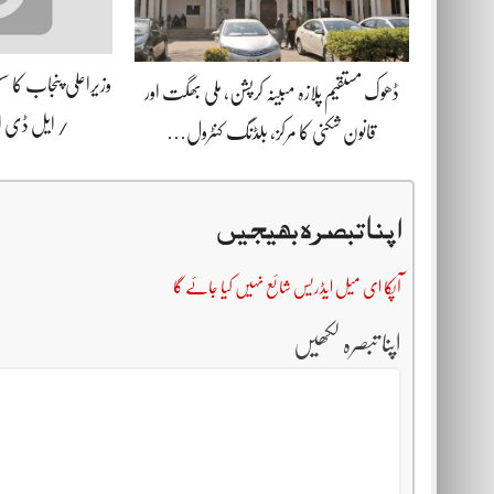
وزیراعلی پنجاب کا 
ڈھوک مستقیم پلازہ مبینہ کرپشن، ملی بھگت اور
/ ایل ڈی
قانون شکنی کا مرکز، بلڈنگ کنٹرول…
اپنا تبصرہ بھیجیں
آپکا ای میل ایڈریس شائع نہیں کیا جائے گا
اپنا تبصرہ لکھیں