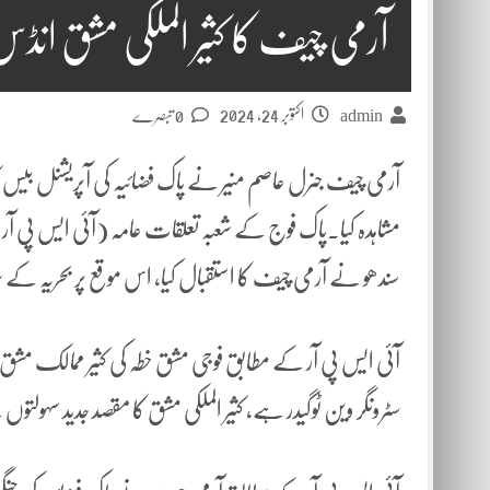
آرمی چیف کا کثیر الملکی مشق انڈس شیلڈ 2024 ک
اکتوبر 24, 2024
admin
0 تبصرے
مشاہدہ کیا۔پاک فوج کے شعبہ تعلقات عامہ (آئی ایس پی آر)
سندھو نے آرمی چیف کا استقبال کیا، اس موقع پر بحریہ کے 
سٹرونگر وین ٹوگیدر ہے، کثیر الملکی مشق کا مقصد جدید سہولتوں 