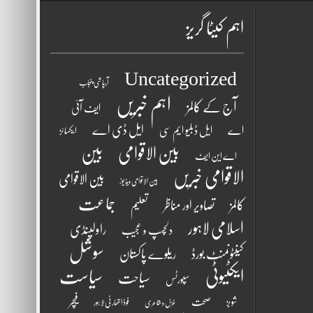
اہم کیٹا گریز
Uncategorized
آبپاشی پنجاب
اہم خبریں
آج کے کالمز
ایف آئی
ایل ڈی اے
اے
ایل ڈبلیو ایم سی
ایکسائز
بین الاقوامی
بین
اے این ایف
الاقوامی خبریں
بین الاقوامی
بین الاقوامی ویڈیوز
جماعت
کالمز
تصاویر اور مناظر
تعلیم
اسلامی لاہور
راولپنڈی
دلچسپ و عجیب
سوشل
کینٹونمنٹ بورڈ
ریلوے پاکستان
ایکٹیوٹی
سیاست
سیاحت
سپورٹس
فیچر
شوبز
صحت
فوڈ اتھارٹی لاہور
غزل و شاعری