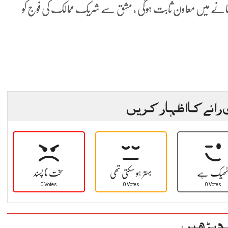
ڑھانے میں معاون ثابت ہوگی ، مشق سے شریک ممالک کی فوج کو
 رائے کا اظہار کریں
ھیک ہے
بہتر ہو سکتی تھی
سخت نا پسند
0 Votes
0 Votes
0 Votes
د پڑھیں