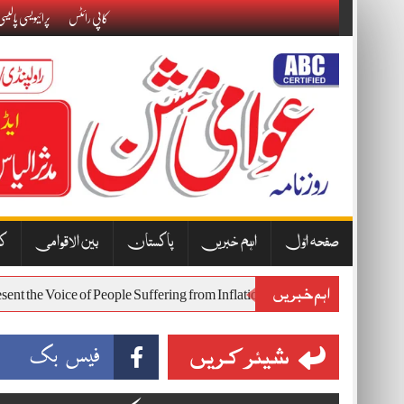
Skip
کاپی رائٹس
پرائیویسی پالیس
to
content
صفحہ اوّل
اہم خبریں
پاکستان
بین الاقوامی
کا
اہم خبریں
 Represent the Voice of People Suffering from Inflation and Economic Har
شیئر کریں
فیس بک