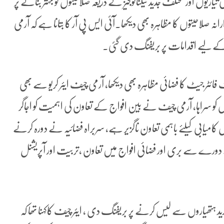
اریوں اور مختلف جدید ٹیکنالوجیز کے ذریعہ صلاحیتوں کو بہتر بنانے پر
رانہ صلاحیتوں کا مظاہرہ بھی دیکھا۔آئی ایس پی آر کا بتانا ہے کہ آرمی
ٹنے کے لیے اقدامات پر بریفنگ دی گئی۔
ئٹر جیٹ کا فضائی مظاہرہ بھی دیکھا، آرمی چیف ایئر کریو سے بھی
و سراہا، آرمی چیف نے بین افواج کے تعاون کی اہمیت کو اجاگر
ل کامیابی کیلئے باہمی تعاون ناگزیر ہے، سربراہ فضائیہ نے دورہ کرنے
ے دورے سے بری اور فضائی افواج میں تعاون ،تربیت اور آپریشنل
دید ہتھیاروں سے لیس کرنے پر بریفنگ دی ، ایئر چیف کاکہنا تھا کہ