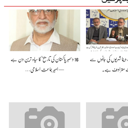
ینا شہریوں کی جانوں سے
16 دسمبر پاکستان کی تاریخ کا سیاہ ترین دن ہے
کے مترادف ہے۔
— امیر جماعتِ اسلامی…