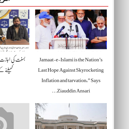
Jamaat-e-Islami is the Nation’s
بسنت کی اجازت د
Last Hope Against Skyrocketing
کھیلنے 
Inflation and tarvation,” Says
Ziauddin Ansari…