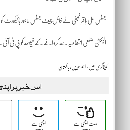
جسٹس علی باقر نجفی نے فائل چیف جسٹس لاہور ہائیکورٹ ک
الیکشن ضلعی انتظامیہ سے کروانے کے فیصلے کو پی ٹی آئی نے 
کیٹاگری میں :
اہم خبریں
،
پاکستان
اس خبر پر اپنی
بہت اچھی ہے
اچھی ہے
ٹ