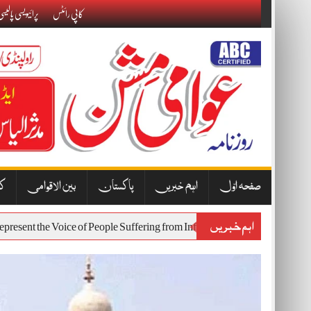
Skip
کاپی رائٹس
پرائیویسی پالیس
to
content
صفحہ اوّل
اہم خبریں
پاکستان
بین الاقوامی
کا
اہم خبریں
st Will Represent the Voice of People Suffering from Inflation and Econom