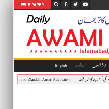
E-PAPER
ٹیکنالوجی
سیاست
English
stitutional and Democratic: Ziauddin Ansari Advocate