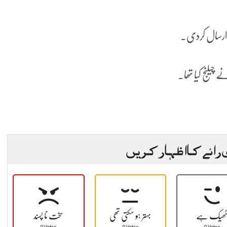
و ارسال کردی۔
چیلنج کیا تھا۔
 رائے کا اظہار کریں
ھیک ہے
بہتر ہو سکتی تھی
سخت نا پسند