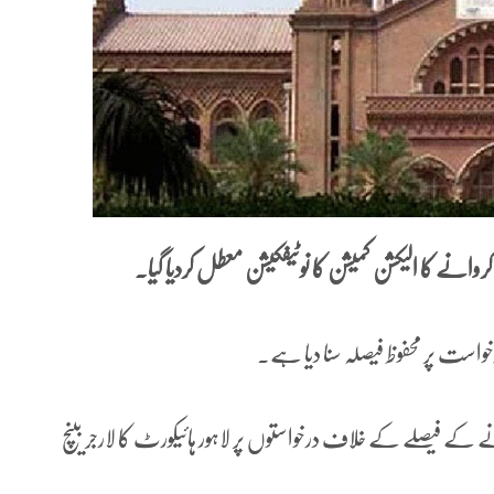
خواست پر محفوظ فیصلہ سنا دیا ہے۔
کے فیصلے کے خلاف درخواستوں پر لاہور ہائیکورٹ کا لارجر بینچ