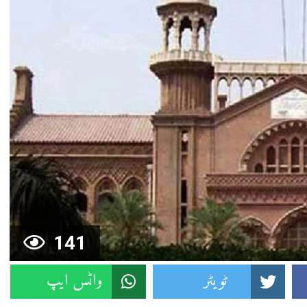
141
ٹویٹر
واٹس ایپ