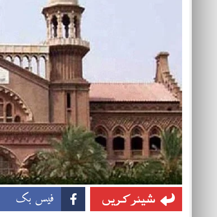
شیئر کریں
فیس بک