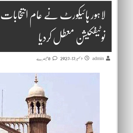
لاہور ہائیکورٹ نے عام انتخابات ا
نوٹیفکیشن معطل کردیا
دسمبر 13, 2023
admin
0 تبصرے