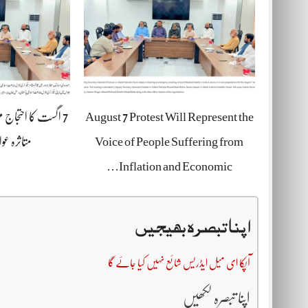
August 7 Protest Will Represent the
7 اگست کا احتجاج م
Voice of People Suffering from
متاثرہ عو
Inflation and Economic…
اپنا تبصرہ بھیجیں
آپکا ای میل ایڈریس شائع نہیں کیا جائے گا
اپنا تبصرہ لکھیں