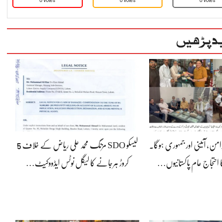
0 Votes
0 Votes
0 Votes
د پڑھیں
رامن، آئینی اور جمہوری ہوگا۔
لیسکو SDO مزنگ محمد علی ریاض کے خلاف 5
 احتجاج عام پاکستانیوں…
کروڑ ہرجانے کا لیگل نوٹس ایڈووکیٹ…