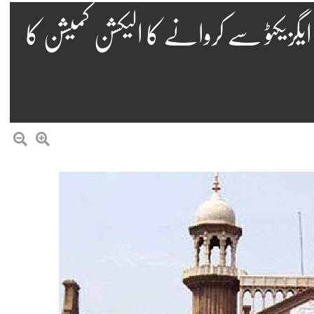
یگزیکٹو سے کروانے کا الیکشن کمیشن کا