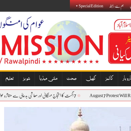
ی
ہم سے رابطہ
Special Edition
روبار
کالمز
کھیل
صحت
ملٹی میڈیا
شوبز
تعلیم
August 7 Prote
7 اگست کا احتجاج مہنگائی اور معاشی بدحالی سے متاثرہ عوام کی آواز بنے گا: نذیر جنجوعہ