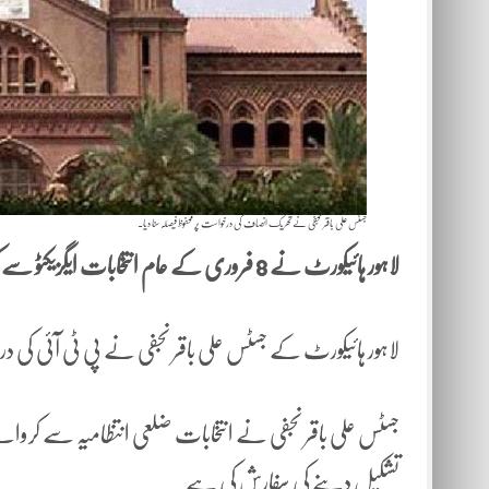
جسٹس علی باقر نجفی نے تحریک انصاف کی درخواست پر محفوظ فیصلہ سنا دیا۔
لاہور ہائیکورٹ نے 8 فروری کے عام انتخابات ایگزیکٹو سے کروانے کا الیکشن کمیشن کا نوٹیفکیشن معطل کردیا گیا۔
لاہور ہائیکورٹ کے جسٹس علی باقر نجفی نے پی ٹی آئی کی در
جسٹس علی باقر نجفی نے انتخابات ضلعی انتظامیہ سے کروانے 
تشکیل دینے کی سفارش کی ہے۔