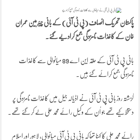
پاکستان تحریک انصاف (پی ٹی آئی) کے بانی چیئرمین عمران
خان کے کاغذات نامزدگی جمع کرادیے گئے۔
بانی پی ٹی آئی کے حلقہ این اے 89 میانوالی سے کاغذات
نامزدگی جمع کرائے گئے ہیں۔
گزشتہ روز بانی پی ٹی آئی نے اڈیالہ جیل میں کاغذات نامزدگی پر
دستخط کیے تھے جو اُن کے وکیل رائے محمد علی لے کر گئے تھے۔
رائے محمد علی کا کہنا تھا کہ بانی پی ٹی آئی میانوالی، لاہور اور اسلام