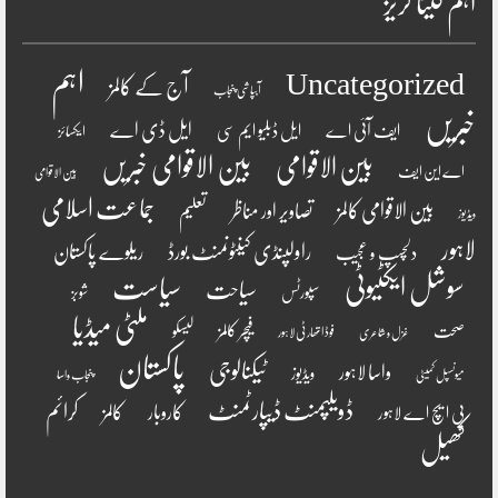
اہم کیٹا گریز
اہم
Uncategorized
آج کے کالمز
آبپاشی پنجاب
خبریں
ایل ڈی اے
ایف آئی اے
ایل ڈبلیو ایم سی
ایکسائز
بین الاقوامی
بین الاقوامی خبریں
اے این ایف
بین الاقوامی
جماعت اسلامی
بین الاقوامی کالمز
تصاویر اور مناظر
تعلیم
ویڈیوز
لاہور
راولپنڈی کینٹونمنٹ بورڈ
ریلوے پاکستان
دلچسپ و عجیب
سوشل ایکٹیوٹی
سیاست
سیاحت
سپورٹس
شوبز
ملٹی میڈیا
فیچر کالمز
صحت
لیسکو
فوڈ اتھارٹی لاہور
غزل و شاعری
پاکستان
ٹیکنالوجی
واسا لاہور
ویڈیوز
میونسپل کمیٹی
پنجاب واسا
ڈویلپمنٹ ڈیپارٹمنٹ
کرائم
کالمز
کاروبار
پی ایچ اے لاہور
کھیل