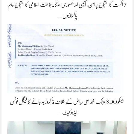
7 اگست کا احتجاج پرامن، آئینی اور جمہوری ہوگا۔جماعت اسلامی کا احتجاج عام
پاکستانیوں…
لیسکو SDO مزنگ محمد علی ریاض کے خلاف 5 کروڑ ہرجانے کا لیگل نوٹس
ایڈووکیٹ…