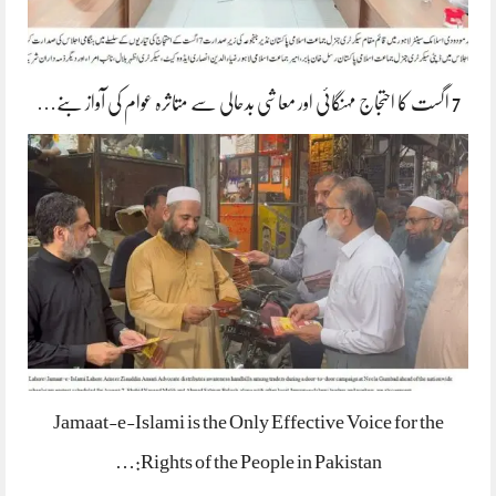
7 اگست کا احتجاج مہنگائی اور معاشی بدحالی سے متاثرہ عوام کی آواز بنے…
Jamaat-e-Islami is the Only Effective Voice for the
Rights of the People in Pakistan:…