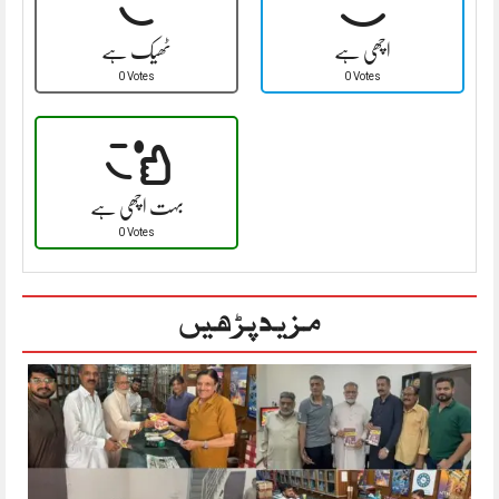
اچھی ہے
ٹھیک ہے
0 Votes
0 Votes
بہت اچھی ہے
0 Votes
مزید پڑھیں