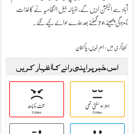
آباد سے الیکشن لڑیں گے، اڈیالہ جیل انتظامیہ نے کاغذات
نامزدگی چھینے جو 7 گھنٹے بعد ہمارے حوالے کیے گئے۔
کیٹاگری میں :
اہم خبریں
،
پاکستان
اس خبر پر اپنی رائے کا اظہار کریں
بہتر ہو سکتی تھی
سخت نا پسند
0 Votes
0 Votes