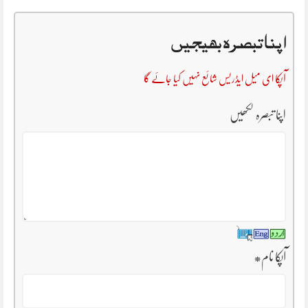
اپنا تبصرہ بھیجیں
آپکا ای میل ایڈریس شائع نہیں کیا جائے گا
اپنا تبصرہ لکھیں
آپکا نام
*