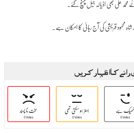
ئے محمد علی بھی اڈیالہ جیل پہنچ گئے۔
 محمود قریشی کی آج رہائی کا امکان ہے۔
 رائے کا اظہار کریں
ھیک ہے
بہتر ہو سکتی تھی
سخت نا پسند
0 Votes
0 Votes
0 Votes