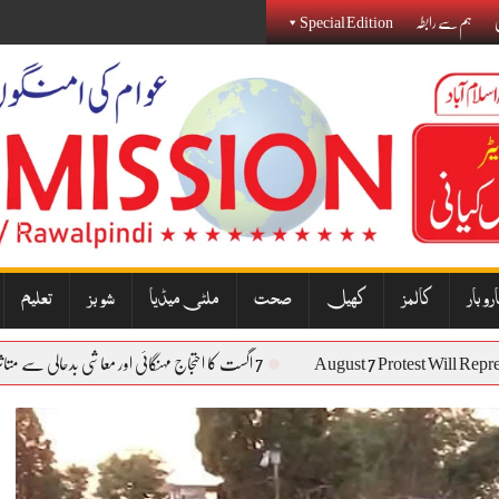
ی
ہم سے رابطہ
Special Edition
روبار
کالمز
کھیل
صحت
ملٹی میڈیا
شوبز
تعلیم
August 7 Protest Wil
7 اگست کا احتجاج مہنگائی اور معاشی بدحالی سے متاثرہ عوام کی آواز بنے گا: نذیر جنجوعہ