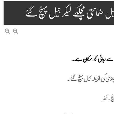
یل ضمانتی مچلکے لیکر جیل پہنچ گئے
یل سے رہائی کا امکان ہے۔
لپنڈی کی اڈیالہ جیل پہنچ گئے۔
نچ گئے۔