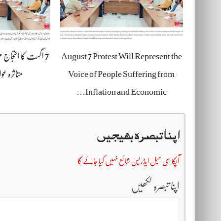
August 7 Protest Will Represent the
7 اگست کا احتجاج م
Voice of People Suffering from
متاثرہ عو
Inflation and Economic…
اپنا تبصرہ بھیجیں
آپکا ای میل ایڈریس شائع نہیں کیا جائے گا
اپنا تبصرہ لکھیں