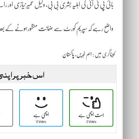
بانیٔ پی ٹی آئی کی اہلیہ بشریٰ بی بی، وکیل عمیر نیازی اور را
واضح رہے کہ سپریم کورٹ سے ضمانت منظورہونے کے بعد شاہ
کیٹاگری میں :
اہم خبریں
،
پاکستان
اس خبر پر اپنی
بہت اچھی ہے
اچھی ہے
ٹ
0 Votes
0 Votes