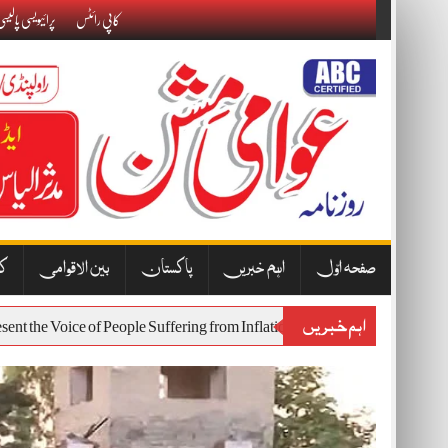
Skip
کاپی رائٹس
پرائیویسی پالیس
to
content
صفحہ اوّل
اہم خبریں
پاکستان
بین الاقوامی
کا
اہم خبریں
l Represent the Voice of People Suffering from Inflation and Economic Ha