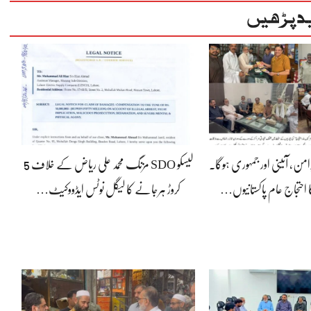
د پڑھیں
رامن، آئینی اور جمہوری ہوگا۔
لیسکو SDO مزنگ محمد علی ریاض کے خلاف 5
 احتجاج عام پاکستانیوں…
کروڑ ہرجانے کا لیگل نوٹس ایڈووکیٹ…