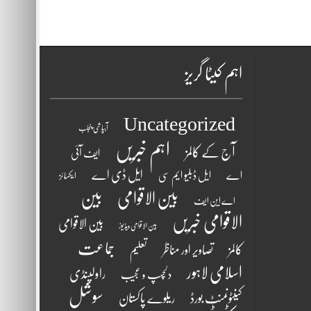
اہم کیٹا گریز
Uncategorized
آبپاشی پنجاب
اہم خبریں
آج کے کالمز
ایف آئی
ایل ڈی اے
اے
ایل ڈبلیو ایم سی
ایکسائز
بین الاقوامی
بین
اے این ایف
الاقوامی خبریں
بین الاقوامی
بین الاقوامی ویڈیوز
جماعت
کالمز
تصاویر اور مناظر
تعلیم
اسلامی لاہور
راولپنڈی
دلچسپ و عجیب
سوشل
کینٹونمنٹ بورڈ
ریلوے پاکستان