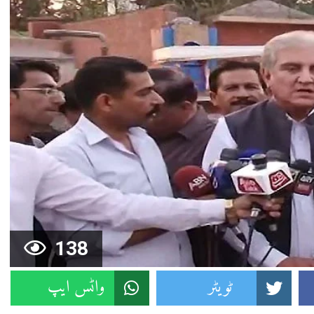
138
ٹویٹر
واٹس ایپ