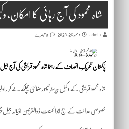
شاہ محمود کی آج رہائی کا امکان، وک
دسمبر 26, 2023
admin
0 تبصرے
شاہ محمود قریشی—فائل فوٹو
پاکستان تحریکِ انصاف کے رہنما شاہ محمود قریشی کی آج ج
شاہ محمود قریشی کے وکیل بیرسٹر تیمور ضمانتی مچلکے لے کر راو
خصوصی عدالت کے جج ابوالحسنات ذوالقرنین اڈیالہ جیل پہ