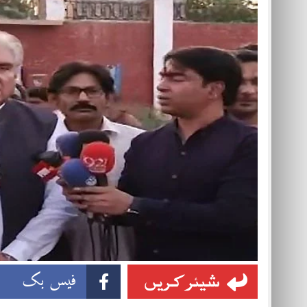
شیئر کریں
فیس بک