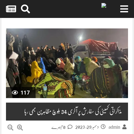
Skip
to
content
117
مذاکراتی کمیٹی کی سفارش پر آخری 34 بلوچ مظاہرین بھی رہا
دسمبر 29, 2023
admin
0 تبصرے