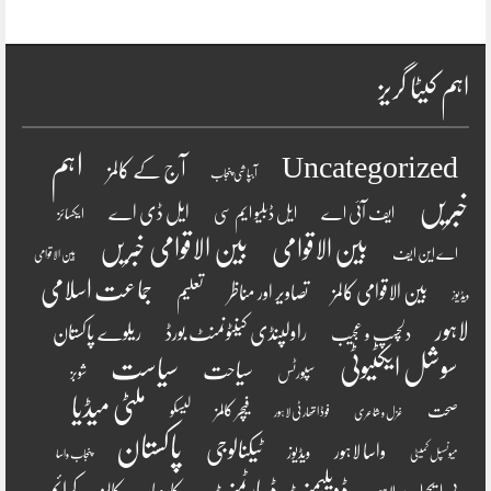
اہم کیٹا گریز
اہم
Uncategorized
آج کے کالمز
آبپاشی پنجاب
خبریں
ایل ڈی اے
ایف آئی اے
ایل ڈبلیو ایم سی
ایکسائز
بین الاقوامی
بین الاقوامی خبریں
اے این ایف
بین الاقوامی
جماعت اسلامی
بین الاقوامی کالمز
تصاویر اور مناظر
تعلیم
ویڈیوز
لاہور
راولپنڈی کینٹونمنٹ بورڈ
ریلوے پاکستان
دلچسپ و عجیب
سوشل ایکٹیوٹی
سیاست
سیاحت
سپورٹس
شوبز
ملٹی میڈیا
فیچر کالمز
صحت
لیسکو
فوڈ اتھارٹی لاہور
غزل و شاعری
پاکستان
ٹیکنالوجی
واسا لاہور
ویڈیوز
میونسپل کمیٹی
پنجاب واسا
ڈویلپمنٹ ڈیپارٹمنٹ
کرائم