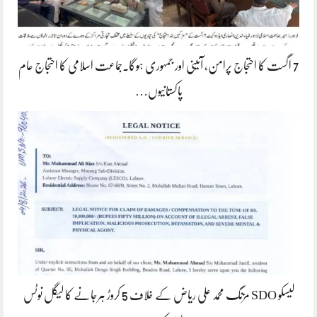
7 اگست کا احتجاج پرامن، آئینی اور جمہوری ہوگا۔جماعت اسلامی کا احتجاج عام
پاکستانیوں…
لیسکو SDO مزنگ محمد علی ریاض کے خلاف 5 کروڑ ہرجانے کا لیگل نوٹس