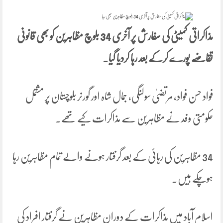
مذاکراتی کمیٹی کی سفارش پر آخری 34 بلوچ مظاہرین کو بھی قانونی
تقاضے پورے کرکے بعد رہا کردیا گیا۔
فواد حسن فواد، مرتضیٰ سولنگی، جمال شاہ اور گورنر بلوچستان پر مشتمل
حکومتی وفد نے مظاہرین سے مذاکرات کیے تھے۔
34 مظاہرین کی رہائی کے بعد گرفتار ہونے والے تمام مظاہرین رہا
ہوچکے ہیں۔
اسلام آباد میں مذاکرات کے دوران مظاہرین نے گرفتار افراد کی