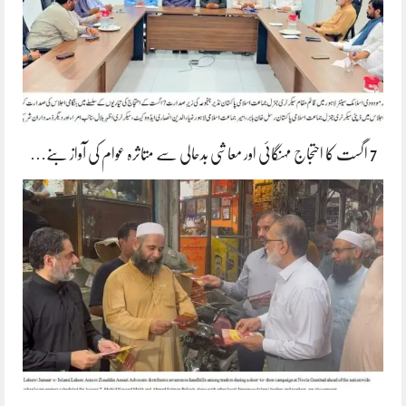
7 اگست کا احتجاج مہنگائی اور معاشی بدحالی سے متاثرہ عوام کی آواز بنے…