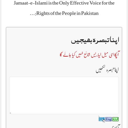
Jamaat-e-Islami is the Only Effective Voice for the
Rights of the People in Pakistan:…
اپنا تبصرہ بھیجیں
آپکا ای میل ایڈریس شائع نہیں کیا جائے گا
اپنا تبصرہ لکھیں