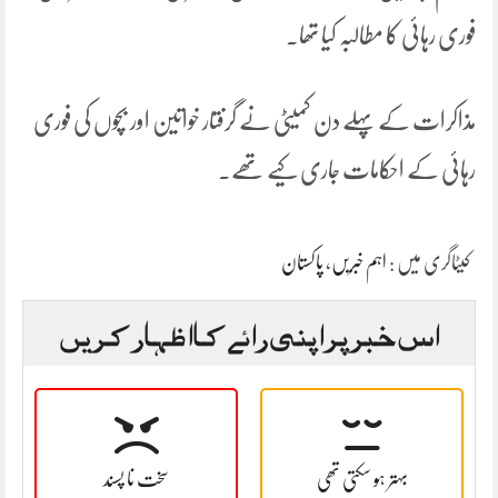
فوری رہائی کا مطالبہ کیا تھا۔
مذاکرات کے پہلے دن کمیٹی نے گرفتار خواتین اور بچوں کی فوری
رہائی کے احکامات جاری کیے تھے۔
کیٹاگری میں :
اہم خبریں
،
پاکستان
اس خبر پر اپنی رائے کا اظہار کریں
بہتر ہو سکتی تھی
سخت نا پسند