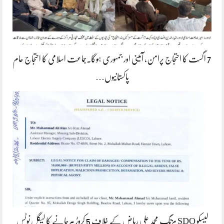
7 اگست کا احتجاج پرامن، آئینی اور جمہوری ہوگا۔جماعت اسلامی کا احتجاج عام
پاکستانیوں…
لیسکو SDO مزنگ محمد علی ریاض کے خلاف 5 کروڑ ہرجانے کا لیگل نوٹس