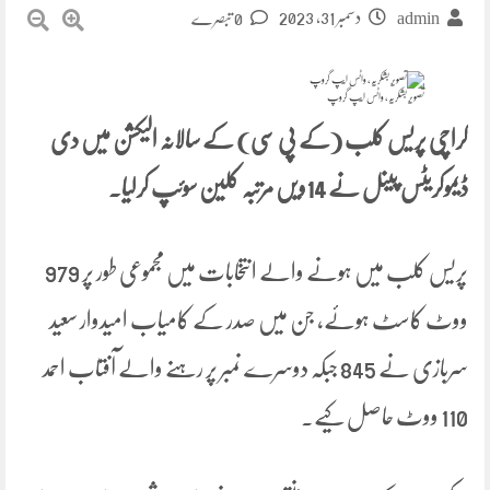
دسمبر 31, 2023
admin
0 تبصرے
تصویر بشکریہ، واٹس ایپ گروپ
کراچی پریس کلب (کے پی سی) کے سالانہ الیکشن میں دی
ڈیموکریٹس پینل نے 14ویں مرتبہ کلین سوئپ کرلیا۔
پریس کلب میں ہونے والے انتخابات میں مجموعی طور پر 979
ووٹ کاسٹ ہوئے، جن میں صدر کے کامیاب امیدوار سعید
سربازی نے 845 جبکہ دوسرے نمبر پر رہنے والے آفتاب احمد
110 ووٹ حاصل کیے۔