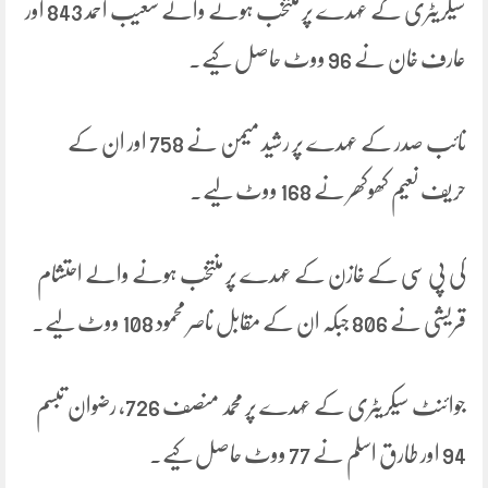
سیکریٹری کے عہدے پر منتخب ہونے والے شعیب احمد 843 اور
عارف خان نے 96 ووٹ حاصل کیے۔
نائب صدر کے عہدے پر رشید میمن نے 758 اور ان کے
حریف نعیم کھوکھر نے 168 ووٹ لیے۔
کی پی سی کے خازن کے عہدے پر منتخب ہونے والے احتشام
قریشی نے 806 جبکہ ان کے مقابل ناصر محمود 108 ووٹ لیے۔
جوائنٹ سیکریٹری کے عہدے پر محمد منصف 726، رضوان تبسم
94 اور طارق اسلم نے 77 ووٹ حاصل کیے۔