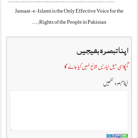
Jamaat-e-Islami is the Only Effective Voice for the
Rights of the People in Pakistan:…
اپنا تبصرہ بھیجیں
آپکا ای میل ایڈریس شائع نہیں کیا جائے گا
اپنا تبصرہ لکھیں