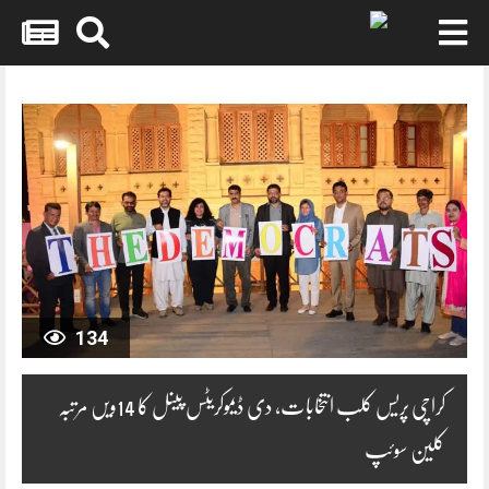
Skip
to
content
134
کراچی پریس کلب انتخابات، دی ڈیموکریٹس پینل کا 14ویں مرتبہ
کلین سوئپ