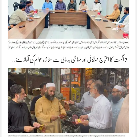
7 اگست کا احتجاج مہنگائی اور معاشی بدحالی سے متاثرہ عوام کی آواز بنے…