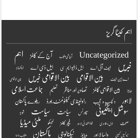
اہم کیٹا گریز
اہم
Uncategorized
آج کے کالمز
آبپاشی پنجاب
خبریں
ایل ڈی اے
ایف آئی اے
ایل ڈبلیو ایم سی
ایکسائز
بین الاقوامی
بین الاقوامی خبریں
اے این ایف
بین الاقوامی
جماعت اسلامی
بین الاقوامی کالمز
تصاویر اور مناظر
تعلیم
ویڈیوز
لاہور
راولپنڈی کینٹونمنٹ بورڈ
ریلوے پاکستان
دلچسپ و عجیب
سوشل ایکٹیوٹی
سیاست
سیاحت
سپورٹس
شوبز
ملٹی میڈیا
فیچر کالمز
صحت
لیسکو
فوڈ اتھارٹی لاہور
غزل و شاعری
پاکستان
ٹیکنالوجی
واسا لاہور
ویڈیوز
میونسپل کمیٹی
پنجاب واسا