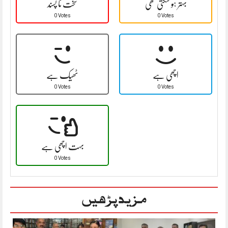
بہتر ہو سکتی تھی
سخت نا پسند
0 Votes
0 Votes
اچھی ہے
ٹھیک ہے
0 Votes
0 Votes
بہت اچھی ہے
0 Votes
مزید پڑھیں