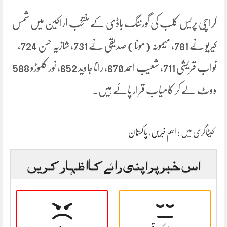
کراچی پریس کلب کی گورننگ باڈی کے منتخب اراکین میں شمس
کیریو نے 781، میمونہ (مونا) صدیقی نے 731، شازیہ حسن 724،
نواب قریشی 711، شعیب احمد 670، رانا جاوید 652، نور کلہوڑو 588
ووٹ لے کر کامیاب قرار پائے ہیں۔
کیٹاگری میں :
اہم خبریں
،
پاکستان
اس خبر پر اپنی رائے کا اظہار کریں