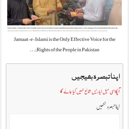
Jamaat-e-Islami is the Only Effective Voice for the
Rights of the People in Pakistan:…
اپنا تبصرہ بھیجیں
آپکا ای میل ایڈریس شائع نہیں کیا جائے گا
اپنا تبصرہ لکھیں