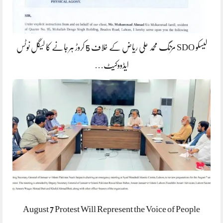
لیسکو SDO مزنگ محمد علی ریاض کے خلاف 5 کروڑ ہرجانے کا لیگل نوٹس
ایڈووکیٹ…
August 7 Protest Will Represent the Voice of People