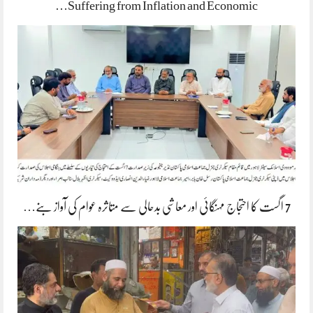
Suffering from Inflation and Economic…
7 اگست کا احتجاج مہنگائی اور معاشی بدحالی سے متاثرہ عوام کی آواز بنے…