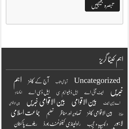
اہم کیٹا گریز
اہم
Uncategorized
آج کے کالمز
آبپاشی پنجاب
خبریں
ایل ڈی اے
ایف آئی اے
ایل ڈبلیو ایم سی
ایکسائز
بین الاقوامی
بین الاقوامی خبریں
اے این ایف
بین الاقوامی
جماعت اسلامی
بین الاقوامی کالمز
تصاویر اور مناظر
تعلیم
ویڈیوز
لاہور
راولپنڈی کینٹونمنٹ بورڈ
ریلوے پاکستان
دلچسپ و عجیب