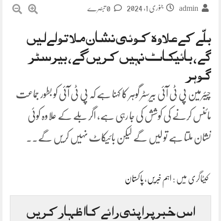
جنوری 1, 2024
admin
0 تبصرے
بلّے کے علاوہ کوئی نشان ملا تو لے لیں
گے، بائیکاٹ نہیں کریں گے، بیرسٹر
گوہر
چیئرمین پی ٹی آئی بیرسٹر گوہر کا کہنا ہے کہ پی ٹی آئی کو بطور جماعت
مائنس کرنے کی کوشش کی جا رہی ہے، اگر بلے کے علاوہ کوئی
نشان ملتا ہے تو لیں گے لیکن بائیکاٹ نہیں کریں گے۔۔
کیٹاگری میں :
اہم خبریں
،
پاکستان
اس خبر پر اپنی رائے کا اظہار کریں