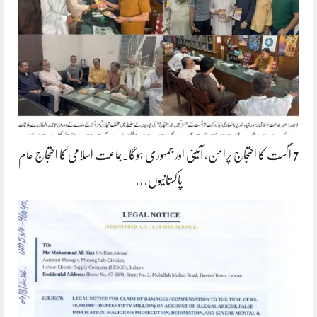
7 اگست کا احتجاج پرامن، آئینی اور جمہوری ہوگا۔جماعت اسلامی کا احتجاج عام
پاکستانیوں…