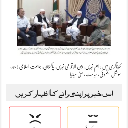
کیٹاگری میں :
اہم خبریں
،
بین الاقوامی خبریں
،
پاکستان
،
جماعت اسلامی لاہور
،
سوشل ایکٹیوٹی
،
سیاست
،
ملٹی میڈیا
اس خبر پر اپنی رائے کا اظہار کریں