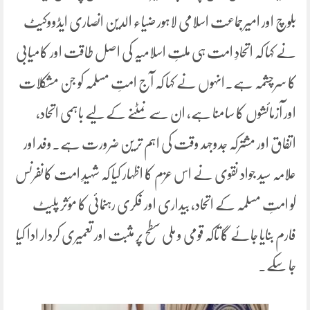
بلوچ اور امیرجماعت اسلامی لاہور ضیاء الدین انصاری ایڈووکیٹ
نے کہا کہ اتحادِ امت ہی ملتِ اسلامیہ کی اصل طاقت اور کامیابی
کا سرچشمہ ہے۔انہوں نے کہا کہ آج امتِ مسلمہ کو جن مشکلات
اور آزمائشوں کا سامنا ہے، ان سے نمٹنے کے لیے باہمی اتحاد،
اتفاق اور مشترکہ جدوجہد وقت کی اہم ترین ضرورت ہے۔وفد اور
علامہ سید جواد نقوی نے اس عزم کا اظہار کیا کہ شہیدِ امت کانفرنس
کو امتِ مسلمہ کے اتحاد، بیداری اور فکری رہنمائی کا مؤثر پلیٹ
فارم بنایا جائے گا تاکہ قومی و ملی سطح پر مثبت اور تعمیری کردار ادا کیا
جا سکے۔