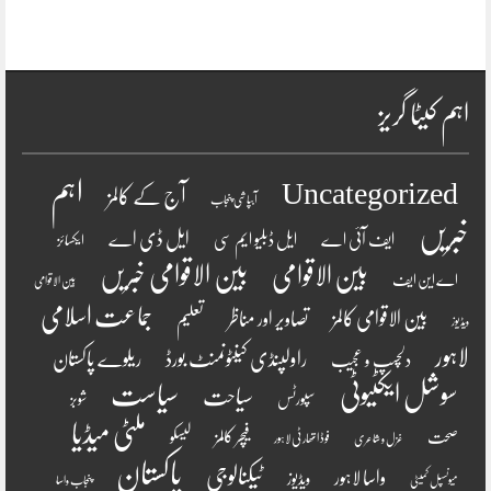
اہم کیٹا گریز
اہم
Uncategorized
آج کے کالمز
آبپاشی پنجاب
خبریں
ایل ڈی اے
ایف آئی اے
ایل ڈبلیو ایم سی
ایکسائز
بین الاقوامی
بین الاقوامی خبریں
اے این ایف
بین الاقوامی
جماعت اسلامی
بین الاقوامی کالمز
تصاویر اور مناظر
تعلیم
ویڈیوز
لاہور
راولپنڈی کینٹونمنٹ بورڈ
ریلوے پاکستان
دلچسپ و عجیب
سوشل ایکٹیوٹی
سیاست
سیاحت
سپورٹس
شوبز
ملٹی میڈیا
فیچر کالمز
صحت
لیسکو
فوڈ اتھارٹی لاہور
غزل و شاعری
پاکستان
ٹیکنالوجی
واسا لاہور
ویڈیوز
میونسپل کمیٹی
پنجاب واسا