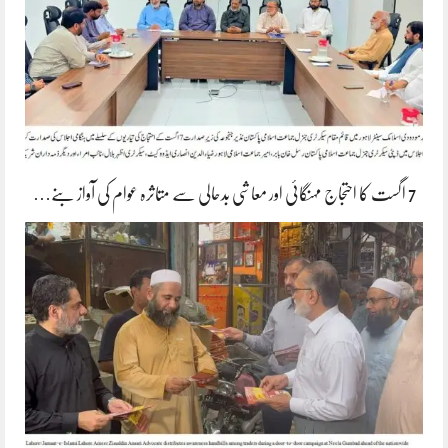
7 اگست کا احتجاج مہنگائی اور معاشی بدحالی سے متاثرہ عوام کی آواز بنے…