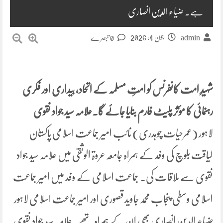
ہے۔ ضیاء الدین انصاری
جون 4, 2026
admin
0 تبصرے
شہیدِ امت کانفرنس کو امتِ مسلمہ کے اتحاد، بیداری اور فکری
رہنمائی کا مؤثر پلیٹ فارم بنایا جائے گا۔علامہ سید جواد نقوی
لاہور (عمرحیات چوہدری) نائب امیر جماعت اسلامی پاکستان
لیاقت بلوچ کی وفد کے ہمراہ جامعہ عروۃ الوثقیٰ میں علامہ سید جواد
نقوی سے ملاقات کی۔ جماعت اسلامی کے وفد میں امیر جماعت
اسلامی وسطی پنجاب محمد جاوید قصوری اور امیر جماعت اسلامی لاہور
ضیاء الدین انصاری بھی ان کے ہمراہ تھے۔علامہ سید جواد نقوی