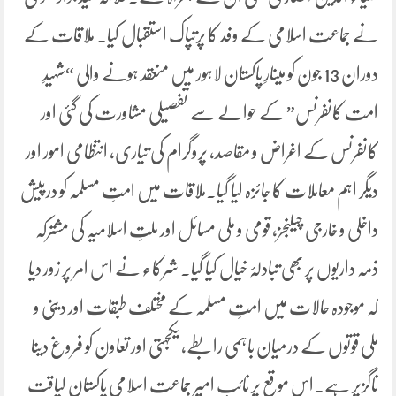
نے جماعت اسلامی کے وفد کا پرتپاک استقبال کیا۔ ملاقات کے
دوران 13 جون کو مینارِ پاکستان لاہور میں منعقد ہونے والی “شہیدِ
امت کانفرنس” کے حوالے سے تفصیلی مشاورت کی گئی اور
کانفرنس کے اغراض و مقاصد، پروگرام کی تیاری، انتظامی امور اور
دیگر اہم معاملات کا جائزہ لیا گیا۔ملاقات میں امتِ مسلمہ کو درپیش
داخلی و خارجی چیلنجز، قومی و ملی مسائل اور ملتِ اسلامیہ کی مشترکہ
ذمہ داریوں پر بھی تبادلۂ خیال کیا گیا۔ شرکاء نے اس امر پر زور دیا
کہ موجودہ حالات میں امتِ مسلمہ کے مختلف طبقات اور دینی و
ملی قوتوں کے درمیان باہمی رابطے، یکجہتی اور تعاون کو فروغ دینا
ناگزیر ہے۔اس موقع پر نائب امیر جماعت اسلامی پاکستان لیاقت