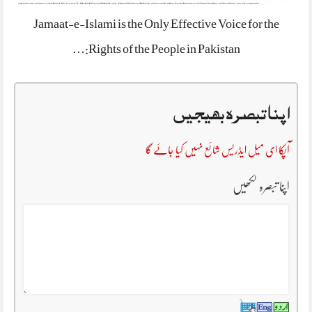
Jamaat-e-Islami is the Only Effective Voice for the
Rights of the People in Pakistan:…
اپنا تبصرہ بھیجیں
آپکا ای میل ایڈریس شائع نہیں کیا جائے گا
اپنا تبصرہ لکھیں