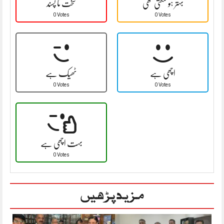
بہتر ہو سکتی تھی
سخت نا پسند
0 Votes
0 Votes
اچھی ہے
ٹھیک ہے
0 Votes
0 Votes
بہت اچھی ہے
0 Votes
مزید پڑھیں