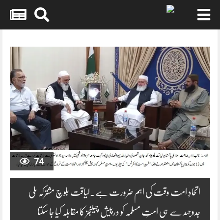
Skip
to
content
74
اتحادِ امت وقت کی اہم ضرورت ہے۔لیاقت بلوچ مشترکہ ملی
جدوجہد سے ہی امتِ مسلمہ کو درپیش چیلنجز کا مقابلہ کیا جا سکتا