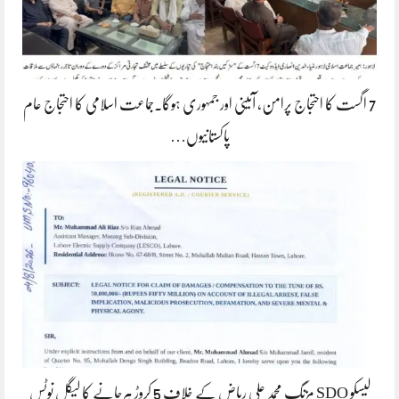
7 اگست کا احتجاج پرامن، آئینی اور جمہوری ہوگا۔جماعت اسلامی کا احتجاج عام
پاکستانیوں…
لیسکو SDO مزنگ محمد علی ریاض کے خلاف 5 کروڑ ہرجانے کا لیگل نوٹس