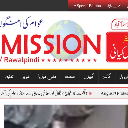
Special Edition
ہم سے رابطہ
ی
روبار
کالمز
کھیل
صحت
ملٹی میڈیا
شوبز
تعلیم
7 اگست کا احتجاج مہنگائی اور معاشی بدحالی سے متاثرہ عوام کی آواز بنے گا: نذیر جنجوعہ
August 