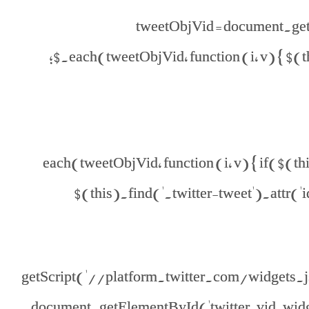
tweetObjVid = document.ge
$.each(tweetObjVid, function (i, v) { $(this
$.each(tweetObjVid, function (i, v) { if($(t
$(this).find('.twitter-tweet').attr('id
} $.getScript('//platform.twitter.com/widgets.js',
document.getElementById('twitter-vid-widget