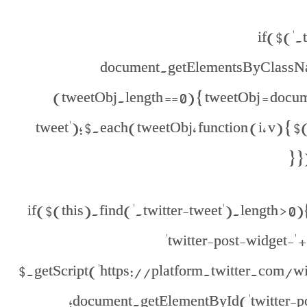
if($('.t
document.getElementsByClassName(
(tweetObj.length == 0) { tweetObj = do
tweet'); $.each(tweetObj, function (i, v) { $(t
}
if($(this).find('.twitter-tweet').length > 0){
'twitter-post-widget-' 
$.getScript('https://platform.twitter.com/widget
document.getElementById('twitter-post