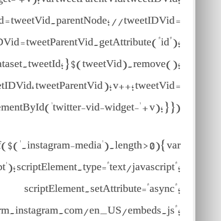
id = tweetVid.parentNode; //tweetIDVid =
Vid = tweetParentVid.getAttribute("id");
dataset.tweetId; } $(tweetVid).remove();
IDVid, tweetParentVid ); v++; tweetVid =
ntById('twitter-vid-widget-' + v); } }); }
f($('.instagram-media').length > 0){ var
); scriptElement.type="text/javascript";
scriptElement.setAttribute="async";
tform.instagram.com/en_US/embeds.js";