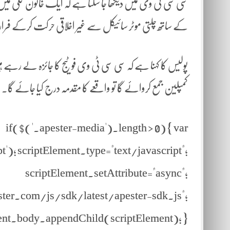
سی سی ٹی وی میں دیکھا جا سکتا ہے کہ ایک خاتون گلی میں
کے ساتھ چلتی موٹر سائیکل سے غیر اخلاقی حرکت کرکے فرار 
پولیس کا کہنا ہے کہ سی سی ٹی وی فوٹیج کا جائزہ لے رہ
کمپلین جمع کروائے گا تو واقعے کا مقدمہ درج کیا جائے گ
if($('.apester-media').length > 0) { var
); scriptElement.type="text/javascript";
scriptElement.setAttribute="async";
ester.com/js/sdk/latest/apester-sdk.js";
nt.body.appendChild(scriptElement); }