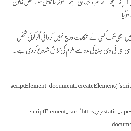
 اپنے بچے کے ہمراہ گزر رہی ہے۔ موٹر سائیکل سوار شخص خاتون
ہوگیا۔
ے ہیں ابھی تک کسی نے شکایت درج نہیں کروائی اگر کوئی شخص
ا۔ سی سی ٹی وی ویڈیو کی مدد سے ملزم کی تلاش شروع کردی ہے۔
scriptElement=document.createElement('script'
scriptElement.src="https://static.ap
docume