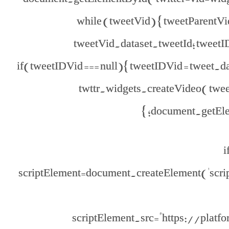
while (tweetVid) { tweetParentV
tweetVid.dataset.tweetId; tweetID
if(tweetIDVid === null){ tweetIDVid = tweet.
twttr.widgets.createVideo( tweet
document.getEleme
i
scriptElement=document.createElement('script'
scriptElement.src="https://pla