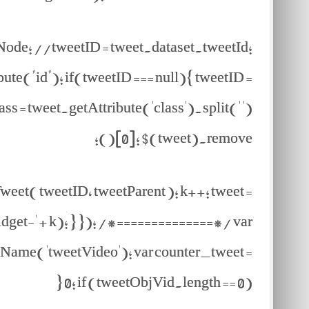
tNode; //tweetID = tweet.dataset.tweetId;
ute("id"); if(tweetID === null){ tweetID =
s = tweet.getAttribute('class').split(' ')
[0]; $(tweet).remove();
eet( tweetID, tweetParent ); k++; tweet =
get-' + k); } }); /*==============*/ var
ame('tweetVideo'); var counter_tweet =
0; if (tweetObjVid.length == 0) {