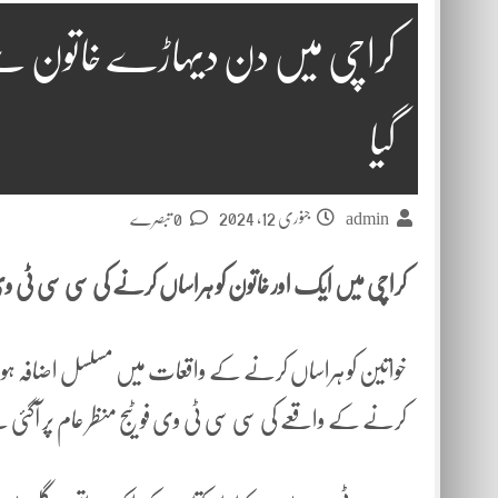
کراچی میں دن دیہاڑے خاتون سے نا
گیا
جنوری 12, 2024
0 تبصرے
admin
کراچی میں ایک اور خاتون کو ہراساں کرنے کی سی سی ٹی وی ویڈ
کرنے کے واقعے کی سی سی ٹی وی فوٹیج منظر عام پر آگئی