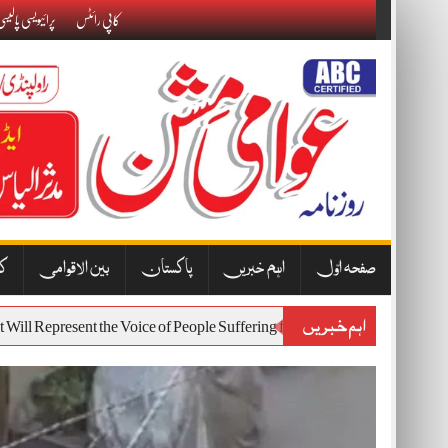
Skip
کاپی رائٹس
پرائیویسی پالیس
to
content
صفحہ اوّل
اہم خبریں
پاکستان
بین الاقوامی
کا
اہم خبریں
7 Protest Will Represent the Voice of People Suffering from Inflation an