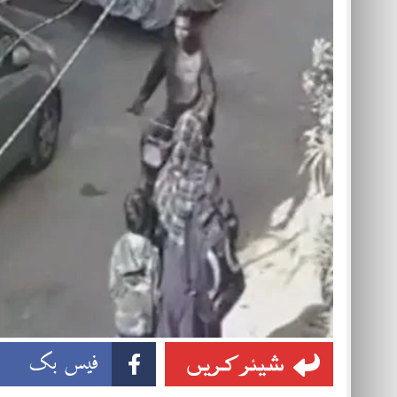
شیئر کریں
فیس بک