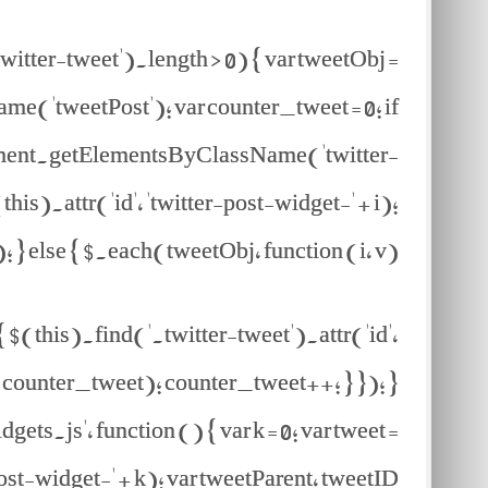
witter-tweet').length > 0) { var tweetObj =
'tweetPost'); var counter_tweet = 0; if
cument.getElementsByClassName('twitter-
his).attr('id', 'twitter-post-widget-' + i);
); } else { $.each(tweetObj, function (i, v) {
 $(this).find('.twitter-tweet').attr('id',
+ counter_tweet); counter_tweet++; } }); }
s.js', function () { var k = 0; var tweet =
-widget-' + k); var tweetParent, tweetID;