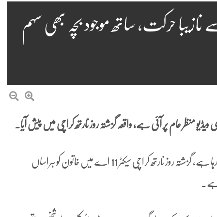
زیبا حرکت، ساتھ موجود بچہ بھی سہم
یو منظر عام پر آئی ہے، واقعہ گزشتہ روز نارتھ کراچی میں پیش آیا۔
خواتین کو ہراساں کرنے کے واقعات میں مسلسل اضافہ ہورہا ہے، گزشتہ روز نارتھ کراچی سیکٹر 11 اے میں خاتون کو ہراساں
 ہے۔