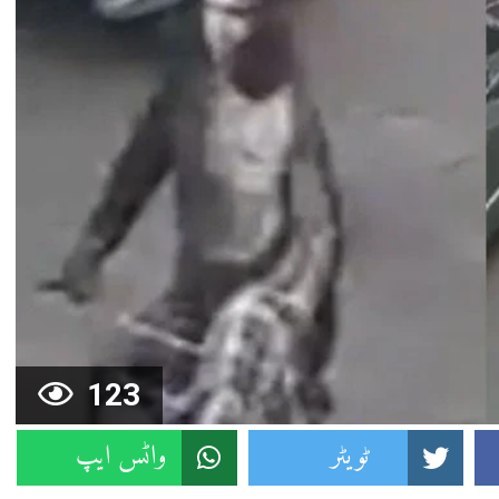
123
ٹویٹر
واٹس ایپ