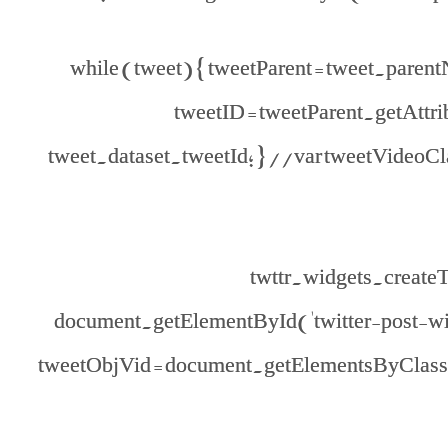
while (tweet) { tweetParent = tweet.paren
tweetID = tweetParent.getAttrib
tweet.dataset.tweetId; } //var tweetVideoClas
twttr.widgets.createTw
document.getElementById('twitter-post-wid
tweetObjVid = document.getElementsByClassN