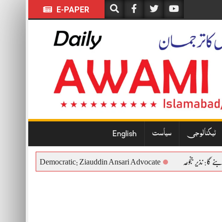
E-PAPER
English
سیاست
ٹیکنالوجی
ful, Constitutional and Democratic: Ziauddin Ansari Advocate