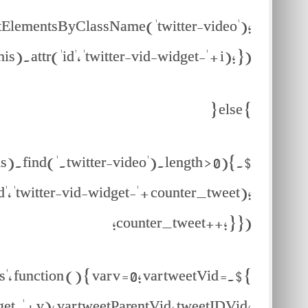
tElementsByClassName('twitter-video');
).attr('id', 'twitter-vid-widget-' + i); });
} else {
his).find('.twitter-video').length > 0){
', 'twitter-vid-widget-' + counter_tweet);
counter_tweet++; } });
 function () { var v = 0; var tweetVid =
-' + v); var tweetParentVid, tweetIDVid;