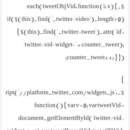
$.each(tweetObjVid, function (i, v) {
if($(this).find('.twitter-video').length > 0)
{ $(this).find('.twitter-tweet').attr('id',
'twitter-vid-widget-' + counter_tweet);
counter_tweet++; } });
}
etScript('//platform.twitter.com/widgets.js',
function () { var v = 0; var tweetVid =
document.getElementById('twitter-vid-