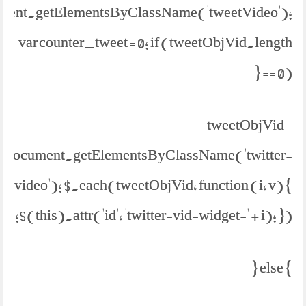
ment.getElementsByClassName('tweetVideo');
var counter_tweet = 0; if (tweetObjVid.length
== 0) {
tweetObjVid =
document.getElementsByClassName('twitter-
video'); $.each(tweetObjVid, function (i, v) {
$(this).attr('id', 'twitter-vid-widget-' + i); });
} else {