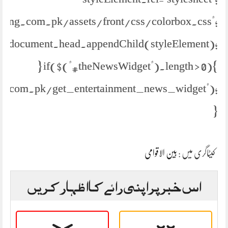
//jang.com.pk/assets/front/css/colorbox.css";
document.head.appendChild(styleElement);
} if($("#theNewsWidget").length > 0){
s.com.pk/get_entertainment_news_widget");
}
کیٹاگری میں :
بین الاقوامی
اس خبر پر اپنی رائے کا اظہار کریں