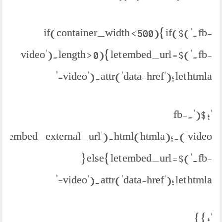
if(container_width < 500){ if($('.fb-
video').length > 0){ let embed_url = $('.fb-
video').attr('data-href'); let htmla="
'; $('.fb-
parent('.embed_external_url').html(htmla);
} else{ let embed_url = $('.fb-
video').attr('data-href'); let htmla="
'; } }