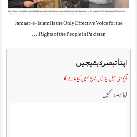
Jamaat-e-Islami is the Only Effective Voice for the
Rights of the People in Pakistan:…
اپنا تبصرہ بھیجیں
آپکا ای میل ایڈریس شائع نہیں کیا جائے گا
اپنا تبصرہ لکھیں