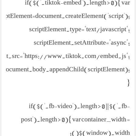
if($('.tiktok-embed').length > 0){ var
criptElement=document.createElement('script');
scriptElement.type="text/javascript";
scriptElement.setAttribute="async";
ment.src="https://www.tiktok.com/embed.js";
document.body.appendChild(scriptElement);
}
if($('.fb-video').length > 0 || $('.fb-
post').length > 0){ var container_width =
$(window).width();