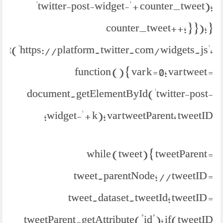
'twitter-post-widget-' + counter_tweet);
counter_tweet++; } }); }
ipt('https://platform.twitter.com/widgets.js',
function () { var k = 0; var tweet =
document.getElementById('twitter-post-
widget-' + k); var tweetParent, tweetID;
while (tweet) { tweetParent =
tweet.parentNode; //tweetID =
tweet.dataset.tweetId; tweetID =
tweetParent.getAttribute("id"); if(tweetID