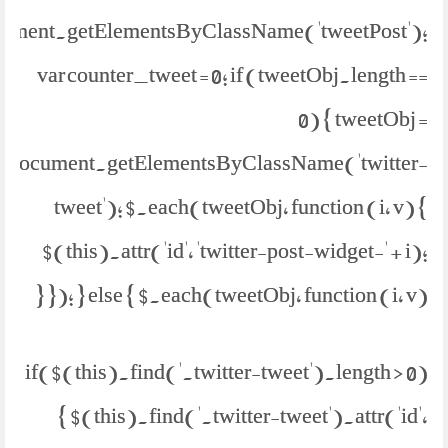
ument.getElementsByClassName('tweetPost');
var counter_tweet = 0; if (tweetObj.length ==
0) { tweetObj =
document.getElementsByClassName('twitter-
tweet'); $.each(tweetObj, function (i, v) {
$(this).attr('id', 'twitter-post-widget-' + i);
}); } else { $.each(tweetObj, function (i, v) {
if($(this).find('.twitter-tweet').length > 0)
{ $(this).find('.twitter-tweet').attr('id',