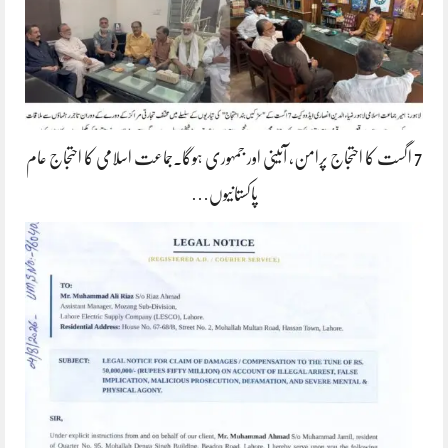
7 اگست کا احتجاج پرامن، آئینی اور جمہوری ہوگا۔جماعت اسلامی کا احتجاج عام
پاکستانیوں…