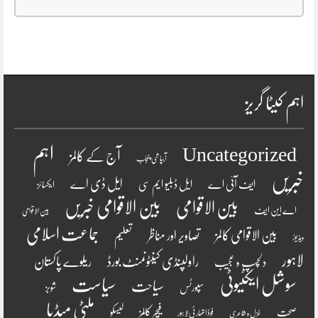
اہم کیٹا گریز
اہم
Uncategorized
آج کے کالمز
آبپاشی پنجاب
خبریں
ایل ڈی اے
ایف آئی اے
ایل ڈبلیو ایم سی
ایکسائز
بین الاقوامی
بین الاقوامی خبریں
اے این ایف
بین الاقوامی
جماعت اسلامی
بین الاقوامی کالمز
تصاویر اور مناظر
تعلیم
ویڈیوز
لاہور
راولپنڈی کینٹونمنٹ بورڈ
ریلوے پاکستان
دلچسپ و عجیب
سوشل ایکٹیوٹی
سیاست
سیاحت
سپورٹس
شوبز
ملٹی میڈیا
فیچر کالمز
صحت
لیسکو
فوڈ اتھارٹی لاہور
غزل و شاعری