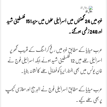
–فائل فوٹو
غزہ میں 24 گھنٹوں میں اسرائیلی حملوں میں مزید 151 فلسطینی شہید
اور 248 زخمی ہوگئے۔
عرب میڈیا کے مطابق غزہ میں رفح کراسنگ کے قریب گھر پر
اسرائیلی حملے میں 12 فلسطینی شہید ہوئے جبکہ اسرائیلی فوج نے
خان یونس میں بھی المنار ایریا کو فضائی حملے کا نشانہ بنایا۔
عرب میڈیا کے مطابق اسرائیلی فوج نے البریج اور مغازی کیمپ
پر بھی حملے کیے۔