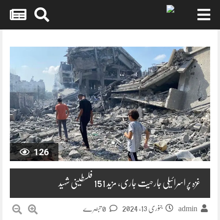
Skip
to
content
126
غزہ پر اسرائیلی جارحیت جاری، مزید 151 فلسطینی شہید
جنوری 13, 2024
0 تبصرے
admin