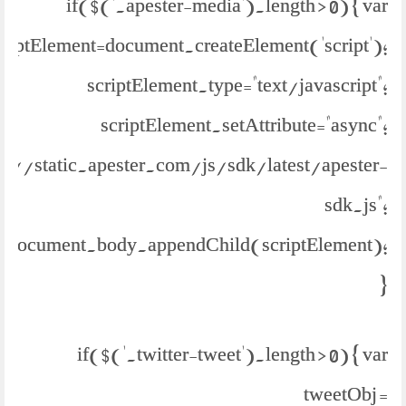
if($('.apester-media').length > 0) { var
criptElement=document.createElement('script');
scriptElement.type="text/javascript";
scriptElement.setAttribute="async";
ps://static.apester.com/js/sdk/latest/apester-
sdk.js";
document.body.appendChild(scriptElement);
}
if($('.twitter-tweet').length > 0) { var
tweetObj =