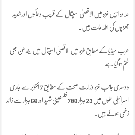
علاوہ ازیں غزہ میں الاقصیٰ اسپتال کے قریب دھماکوں اور شدید
جھڑپوں کی اطلاعات ہیں۔
عرب میڈیا کے مطابق غزہ میں الاقصیٰ اسپتال میں ایندھن بھی
ختم ہوگیا ہے۔
دوسری جانب غزہ وزارت صحت کے مطابق 7 اکتوبر سے جاری
اسرائیلی حملوں میں 23 ہزار 708 فلسطینی شہید اور 60 ہزار سے زائد
زخمی ہوئے ہیں۔