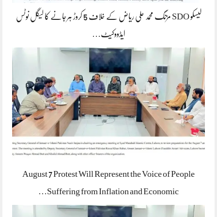
لیسکو SDO مزنگ محمد علی ریاض کے خلاف 5 کروڑ ہرجانے کا لیگل نوٹس
ایڈووکیٹ…
August 7 Protest Will Represent the Voice of People
Suffering from Inflation and Economic…