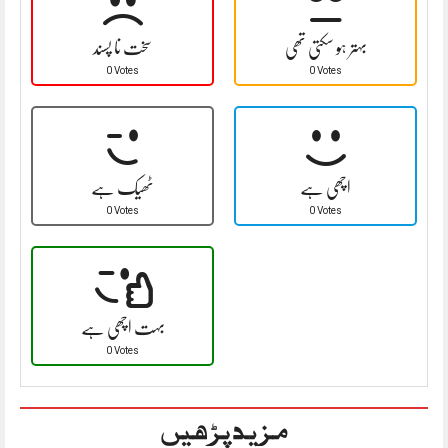
بہتر ہو سکتی تھی
سخت نا پسند
0 Votes
0 Votes
اچھی ہے
ٹھیک ہے
0 Votes
0 Votes
بہت اچھی ہے
0 Votes
مزید پڑھیں