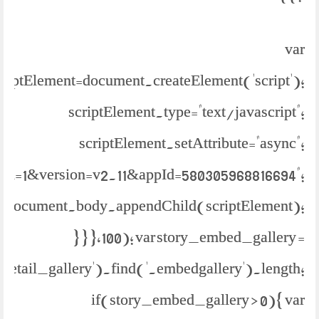
var
criptElement=document.createElement('script');
scriptElement.type="text/javascript";
scriptElement.setAttribute="async";
bml=1&version=v2.11&appId=580305968816694";
document.body.appendChild(scriptElement);
} } },100); var story_embed_gallery =
.detail_gallery').find('.embedgallery').length;
if(story_embed_gallery > 0){ var