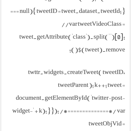
=== null){ tweetID = tweet.dataset.tweetId; }
//var tweetVideoClass =
tweet.getAttribute('class').split(' ')[0];
$(tweet).remove();
twttr.widgets.createTweet( tweetID,
tweetParent ); k++; tweet =
document.getElementById('twitter-post-
widget-' + k); } }); /*==============*/ var
tweetObjVid =