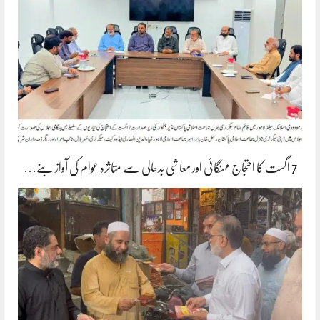
7 اگست کا احتجاج مہنگائی اور معاشی بدحالی سے متاثرہ عوام کی آواز بنے…