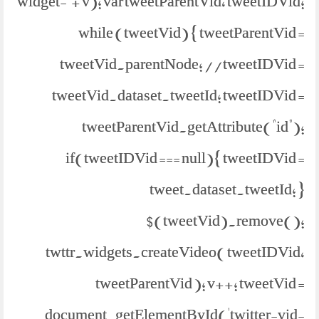
widget-' + v); var tweetParentVid, tweetIDVid;
while (tweetVid) { tweetParentVid =
tweetVid.parentNode; //tweetIDVid =
tweetVid.dataset.tweetId; tweetIDVid =
tweetParentVid.getAttribute("id");
if(tweetIDVid === null){ tweetIDVid =
tweet.dataset.tweetId; }
$(tweetVid).remove();
twttr.widgets.createVideo( tweetIDVid,
tweetParentVid ); v++; tweetVid =
document.getElementById('twitter-vid-