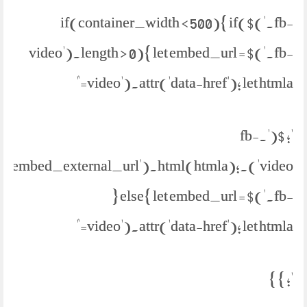
if(container_width < 500){ if($('.fb-
video').length > 0){ let embed_url = $('.fb-
video').attr('data-href'); let htmla="
'; $('.fb-
parent('.embed_external_url').html(htmla);
} else{ let embed_url = $('.fb-
video').attr('data-href'); let htmla="
'; } }