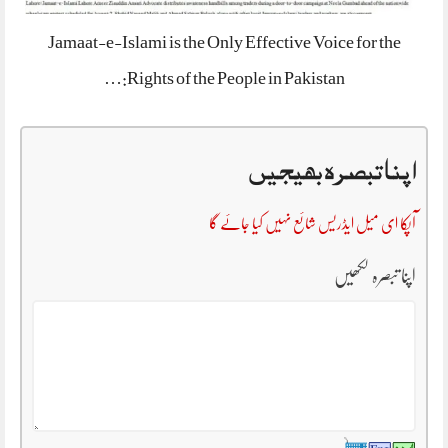
Jamaat-e-Islami is the Only Effective Voice for the
Rights of the People in Pakistan:…
اپنا تبصرہ بھیجیں
آپکا ای میل ایڈریس شائع نہیں کیا جائے گا
اپنا تبصرہ لکھیں