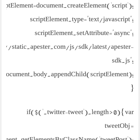
criptElement=document.createElement('script');
scriptElement.type="text/javascript";
scriptElement.setAttribute="async";
ps://static.apester.com/js/sdk/latest/apester-
sdk.js";
document.body.appendChild(scriptElement);
}
if($('.twitter-tweet').length > 0) { var
tweetObj =
ument.getElementsByClassName('tweetPost');