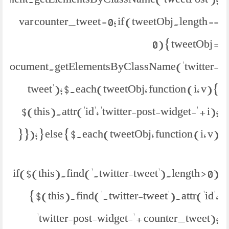
var counter_tweet = 0; if (tweetObj.length ==
0) { tweetObj =
document.getElementsByClassName('twitter-
tweet'); $.each(tweetObj, function (i, v) {
$(this).attr('id', 'twitter-post-widget-' + i);
}); } else { $.each(tweetObj, function (i, v) {
if($(this).find('.twitter-tweet').length > 0)
{ $(this).find('.twitter-tweet').attr('id',
'twitter-post-widget-' + counter_tweet);