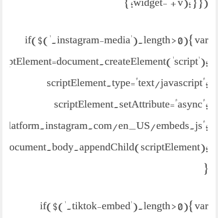
widget-' + v); } }); }
if($('.instagram-media').length > 0){ var
criptElement=document.createElement('script');
scriptElement.type="text/javascript";
scriptElement.setAttribute="async";
://platform.instagram.com/en_US/embeds.js";
document.body.appendChild(scriptElement);
}
if($('.tiktok-embed').length > 0){ var