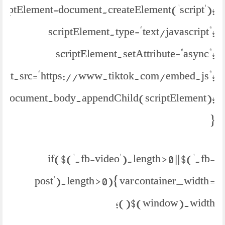
criptElement=document.createElement('script');
scriptElement.type="text/javascript";
scriptElement.setAttribute="async";
ment.src="https://www.tiktok.com/embed.js";
document.body.appendChild(scriptElement);
}
if($('.fb-video').length > 0 || $('.fb-
post').length > 0){ var container_width =
$(window).width();