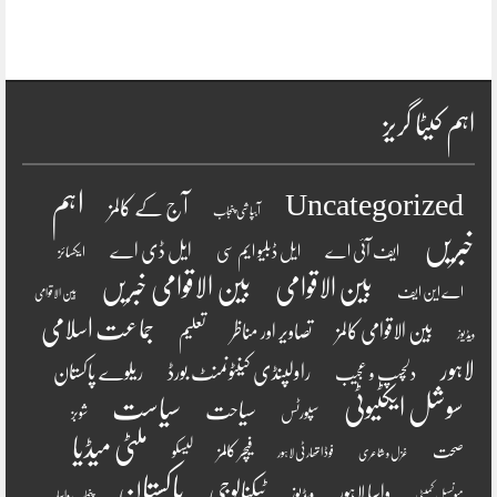
اہم کیٹا گریز
اہم
Uncategorized
آج کے کالمز
آبپاشی پنجاب
خبریں
ایل ڈی اے
ایف آئی اے
ایل ڈبلیو ایم سی
ایکسائز
بین الاقوامی
بین الاقوامی خبریں
اے این ایف
بین الاقوامی
جماعت اسلامی
بین الاقوامی کالمز
تصاویر اور مناظر
تعلیم
ویڈیوز
لاہور
راولپنڈی کینٹونمنٹ بورڈ
ریلوے پاکستان
دلچسپ و عجیب
سوشل ایکٹیوٹی
سیاست
سیاحت
سپورٹس
شوبز
ملٹی میڈیا
فیچر کالمز
صحت
لیسکو
فوڈ اتھارٹی لاہور
غزل و شاعری
پاکستان
ٹیکنالوجی
واسا لاہور
ویڈیوز
میونسپل کمیٹی
پنجاب واسا