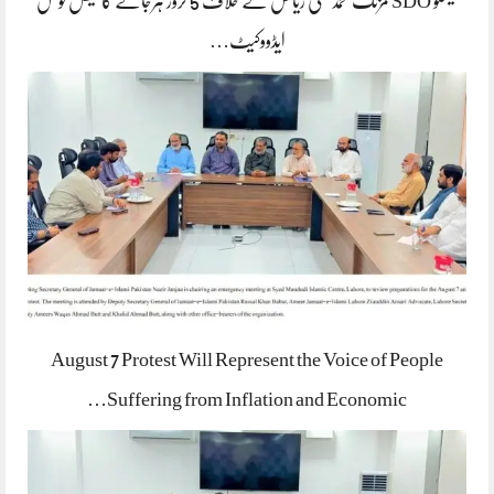
لیسکو SDO مزنگ محمد علی ریاض کے خلاف 5 کروڑ ہرجانے کا لیگل نوٹس
ایڈووکیٹ…
August 7 Protest Will Represent the Voice of People
Suffering from Inflation and Economic…