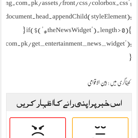
//jang.com.pk/assets/front/css/colorbox.css";
document.head.appendChild(styleElement);
} if($("#theNewsWidget").length > 0){
s.com.pk/get_entertainment_news_widget");
}
کیٹاگری میں :
بین الاقوامی
اس خبر پر اپنی رائے کا اظہار کریں