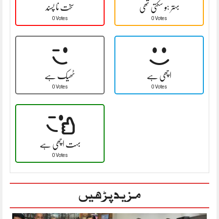
بہتر ہو سکتی تھی
سخت نا پسند
0 Votes
0 Votes
اچھی ہے
ٹھیک ہے
0 Votes
0 Votes
بہت اچھی ہے
0 Votes
مزید پڑھیں