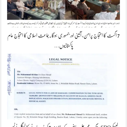
7 اگست کا احتجاج پرامن، آئینی اور جمہوری ہوگا۔جماعت اسلامی کا احتجاج عام
پاکستانیوں…