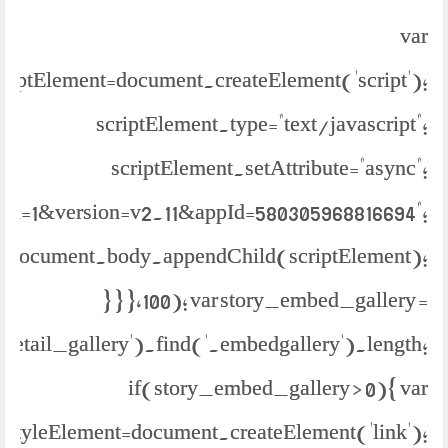
var
criptElement=document.createElement('script');
scriptElement.type="text/javascript";
scriptElement.setAttribute="async";
bml=1&version=v2.11&appId=580305968816694";
document.body.appendChild(scriptElement);
} } },100); var story_embed_gallery =
.detail_gallery').find('.embedgallery').length;
if(story_embed_gallery > 0){ var
styleElement=document.createElement('link');