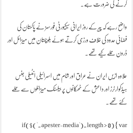
کرنے کی ضرورت ہے۔
واضح رہے کہ پیر کے روز ایرانی سیکیورٹی فورسز نے پاکستان کی
فضائی حدود کی خلاف ورزی کرتے ہوئے بلوچستان میں میزائل اور
ڈرون حملے کیے تھے۔
علاوہ ازیں ایران نے عراق اور شام میں اسرائیلی انٹیلی جنس
ہیڈکوارٹرز اور داعش کے ٹھکانوں پر بیلسٹک میزائلوں سے حملے
کئے تھے۔
if($('.apester-media').length > 0) { var