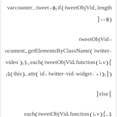
var counter_tweet = 0; if (tweetObjVid.length
== 0) {
tweetObjVid =
document.getElementsByClassName('twitter-
video'); $.each(tweetObjVid, function (i, v) {
$(this).attr('id', 'twitter-vid-widget-' + i); });
} else {
$.each(tweetObjVid, function (i, v) {