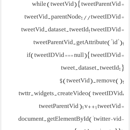
while (tweetVid) { tweetParentVid =
tweetVid.parentNode; //tweetIDVid =
tweetVid.dataset.tweetId; tweetIDVid =
tweetParentVid.getAttribute("id");
if(tweetIDVid === null){ tweetIDVid =
tweet.dataset.tweetId; }
$(tweetVid).remove();
twttr.widgets.createVideo( tweetIDVid,
tweetParentVid ); v++; tweetVid =
document.getElementById('twitter-vid-