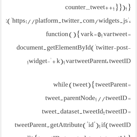
counter_tweet++; } }); }
ipt('https://platform.twitter.com/widgets.js',
function () { var k = 0; var tweet =
document.getElementById('twitter-post-
widget-' + k); var tweetParent, tweetID;
while (tweet) { tweetParent =
tweet.parentNode; //tweetID =
tweet.dataset.tweetId; tweetID =
tweetParent.getAttribute("id"); if(tweetID