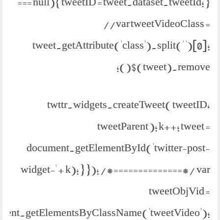
=== null){ tweetID = tweet.dataset.tweetId; }
//var tweetVideoClass =
tweet.getAttribute('class').split(' ')[0];
$(tweet).remove();
twttr.widgets.createTweet( tweetID,
tweetParent ); k++; tweet =
document.getElementById('twitter-post-
widget-' + k); } }); /*==============*/ var
tweetObjVid =
ment.getElementsByClassName('tweetVideo');