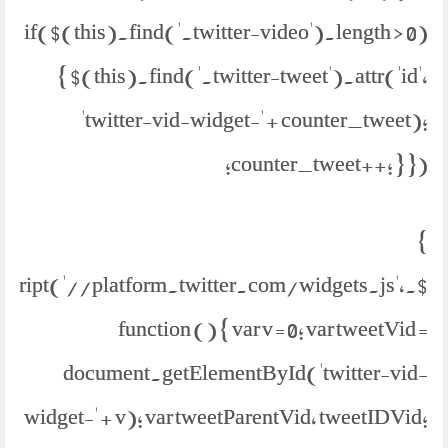
if($(this).find('.twitter-video').length > 0)
{ $(this).find('.twitter-tweet').attr('id',
'twitter-vid-widget-' + counter_tweet);
counter_tweet++; } });
}
etScript('//platform.twitter.com/widgets.js',
function () { var v = 0; var tweetVid =
document.getElementById('twitter-vid-
widget-' + v); var tweetParentVid, tweetIDVid;