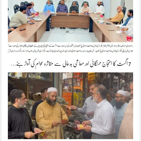
7 اگست کا احتجاج مہنگائی اور معاشی بدحالی سے متاثرہ عوام کی آواز بنے…