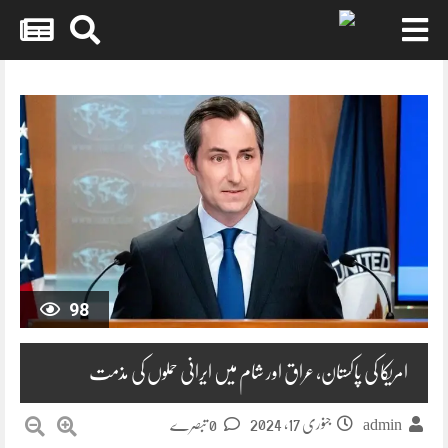
Skip
to
content
98
امریکا کی پاکستان، عراق اور شام میں ایرانی حملوں کی مذمت
جنوری 17, 2024
0 تبصرے
admin