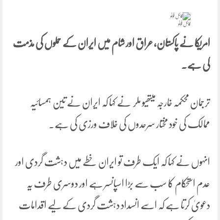
فائل فوٹو
امریکا نے پاکستان، عراق اور شام میں ایران کے حملوں کی مذمت
کی ہے۔
ترجمان محکمہ خارجہ میتھیو ملر نے کہا کہ ایران نے تین ہمسائیہ
ممالک کی خود مختار سرحدوں کی خلاف ورزی کی ہے۔
انہوں نے کہا کہ ایک طرف تو ایران خطے میں دہشت گردی اور
عدم استحکام کا سب سے بڑا اسپانسر ہے اور دوسری طرف یہ
دعویٰ کرتا ہے کہ اسے انسداد دہشت گردی کے لیے اقدامات