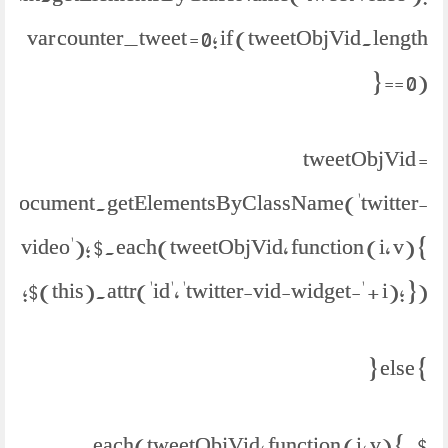
var counter_tweet = 0; if (tweetObjVid.length
== 0) {
tweetObjVid =
document.getElementsByClassName('twitter-
video'); $.each(tweetObjVid, function (i, v) {
$(this).attr('id', 'twitter-vid-widget-' + i); });
} else {
$.each(tweetObjVid, function (i, v) {