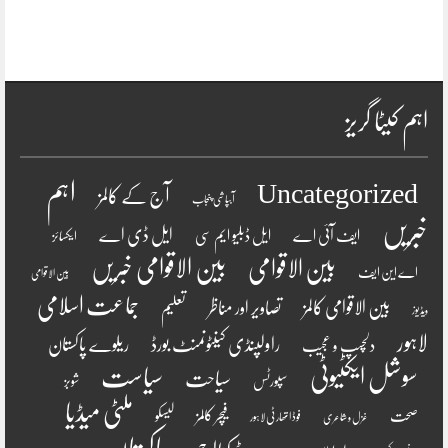
اہم کیٹا گریز
اہم
Uncategorized
آج کے کالمز
آبپاشی پنجاب
خبریں
ایل ڈی اے
ایف آئی اے
ایل ڈبلیو ایم سی
ایکسائز
بین الاقوامی
بین الاقوامی خبریں
اے این ایف
بین الاقوامی
جماعت اسلامی
بین الاقوامی کالمز
تصاویر اور مناظر
تعلیم
ویڈیوز
لاہور
راولپنڈی کینٹونمنٹ بورڈ
ریلوے پاکستان
دلچسپ و عجیب
سوشل ایکٹیوٹی
سیاست
سیاحت
سپورٹس
شوبز
ملٹی میڈیا
فیچر کالمز
صحت
لیسکو
فوڈ اتھارٹی لاہور
غزل و شاعری