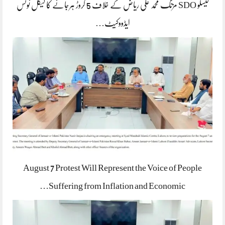
لیسکو SDO مزنگ محمد علی ریاض کے خلاف 5 کروڑ ہرجانے کا لیگل نوٹس
ایڈووکیٹ…
August 7 Protest Will Represent the Voice of People
Suffering from Inflation and Economic…