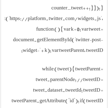
counter_tweet++; } }); }
ipt('https://platform.twitter.com/widgets.js',
function () { var k = 0; var tweet =
document.getElementById('twitter-post-
widget-' + k); var tweetParent, tweetID;
while (tweet) { tweetParent =
tweet.parentNode; //tweetID =
tweet.dataset.tweetId; tweetID =
tweetParent.getAttribute("id"); if(tweetID