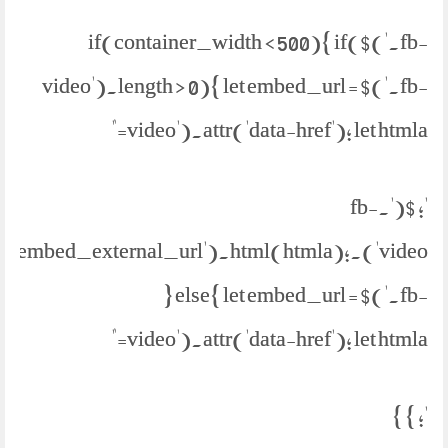
if(container_width < 500){ if($('.fb-
video').length > 0){ let embed_url = $('.fb-
video').attr('data-href'); let htmla="
'; $('.fb-
parent('.embed_external_url').html(htmla);
} else{ let embed_url = $('.fb-
video').attr('data-href'); let htmla="
'; } }