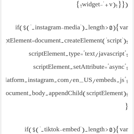
widget-' + v); } }); }
if($('.instagram-media').length > 0){ var
criptElement=document.createElement('script');
scriptElement.type="text/javascript";
scriptElement.setAttribute="async";
://platform.instagram.com/en_US/embeds.js";
document.body.appendChild(scriptElement);
}
if($('.tiktok-embed').length > 0){ var