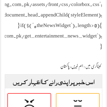
//jang.com.pk/assets/front/css/colorbox.css";
document.head.appendChild(styleElement);
} if($("#theNewsWidget").length > 0){
s.com.pk/get_entertainment_news_widget");
}
پاکستان
،
اہم خبریں
کیٹاگری میں :
اس خبر پر اپنی رائے کا اظہار کریں