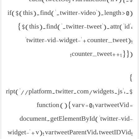
if($(this).find('.twitter-video').length > 0)
{ $(this).find('.twitter-tweet').attr('id',
'twitter-vid-widget-' + counter_tweet);
counter_tweet++; } });
}
etScript('//platform.twitter.com/widgets.js',
function () { var v = 0; var tweetVid =
document.getElementById('twitter-vid-
widget-' + v); var tweetParentVid, tweetIDVid;