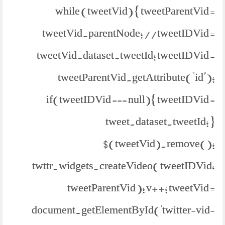
while (tweetVid) { tweetParentVid =
tweetVid.parentNode; //tweetIDVid =
tweetVid.dataset.tweetId; tweetIDVid =
tweetParentVid.getAttribute("id");
if(tweetIDVid === null){ tweetIDVid =
tweet.dataset.tweetId; }
$(tweetVid).remove();
twttr.widgets.createVideo( tweetIDVid,
tweetParentVid ); v++; tweetVid =
document.getElementById('twitter-vid-