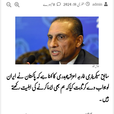
جنوری 18, 2024
0 تبصرے
admin
فائل فوٹو
سابق سیکریٹری خارجہ اعزاز چوہدری کا کہنا ہے کہ پاکستان نے ایران
کو جواب دے کر ثابت کیا کہ ہم بھی ایسا کرنے کی اہلیت رکھتے
ہیں۔