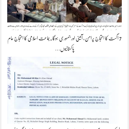
7 اگست کا احتجاج پرامن، آئینی اور جمہوری ہوگا۔جماعت اسلامی کا احتجاج عام
پاکستانیوں…