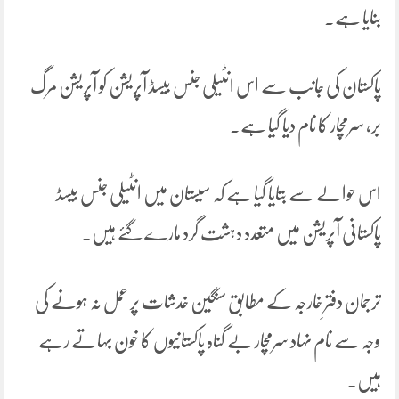
بنایا ہے۔
پاکستان کی جانب سے اس انٹیلی جنس بیسڈ آپریشن کو آپریشن مرگ
بر، سرمچار کا نام دیا گیا ہے۔
اس حوالے سے بتایا گیا ہے کہ سیستان میں انٹیلی جنس بیسڈ
پاکستانی آپریشن میں متعدد دہشت گرد مارے گئے ہیں۔
ترجمان دفترِ خارجہ کے مطابق سنگین خدشات پر عمل نہ ہونے کی
وجہ سے نام نہاد سرمچار بے گناہ پاکستانیوں کا خون بہاتے رہے
ہیں۔