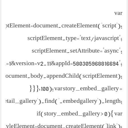
var
criptElement=document.createElement('script');
scriptElement.type="text/javascript";
scriptElement.setAttribute="async";
bml=1&version=v2.11&appId=580305968816694";
document.body.appendChild(scriptElement);
} } },100); var story_embed_gallery =
.detail_gallery').find('.embedgallery').length;
if(story_embed_gallery > 0){ var
styleElement=document.createElement('link');