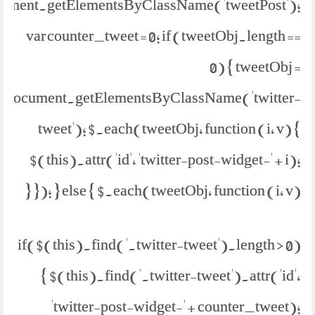
ument.getElementsByClassName('tweetPost');
var counter_tweet = 0; if (tweetObj.length ==
0) { tweetObj =
document.getElementsByClassName('twitter-
tweet'); $.each(tweetObj, function (i, v) {
$(this).attr('id', 'twitter-post-widget-' + i);
}); } else { $.each(tweetObj, function (i, v) {
if($(this).find('.twitter-tweet').length > 0)
{ $(this).find('.twitter-tweet').attr('id',
'twitter-post-widget-' + counter_tweet);