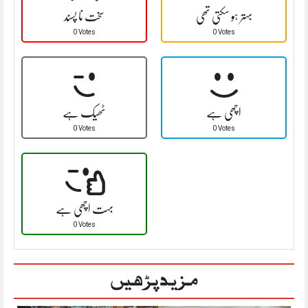
بہتر ہو سکتی تھی
سخت نا پسند
0 Votes
0 Votes
اچھی ہے
ٹھیک ہے
0 Votes
0 Votes
بہت اچھی ہے
0 Votes
مزید پڑھیں