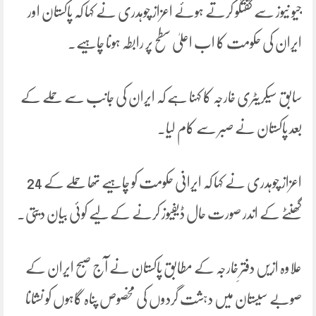
جیو نیوز سے گفتگو کرتے ہوئے اعزاز چوہدری نے کہا کہ پاکستان اور
ایران کی حکومت کا اب اعلیٰ سطح پر رابطہ ہونا چاہیے۔
سابق سیکریٹری خارجہ کا کہنا ہے کہ ایران کی جانب سے حملے کے
بعد پاکستان نے صبر سے کام لیا۔
اعزاز چوہدری نے کہا کہ ایرانی حکومت کو چاہیے تھا حملے کے 24
گھنٹے کے اندر صورت حال ڈیفیوز کرنے کے لیے کوئی بیان دیتی۔
علاوہ ازیں دفترِ خارجہ کے مطابق پاکستان نے آج صبح ایران کے
صوبے سیستان میں دہشت گردوں کی مخصوص پناہ گاہوں کو نشانا