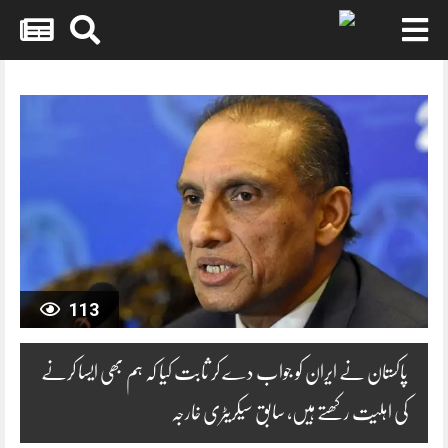
Skip
to
content
113
پاکستان نے ایران کو جواب دے کر ثابت کیا کہ ہم بھی ایسا کرنے
کی اہلیت رکھتے ہیں، سابق سیکریٹری خارجہ