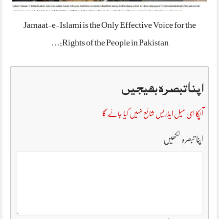
Jamaat-e-Islami is the Only Effective Voice for the
Rights of the People in Pakistan:…
اپنا تبصرہ بھیجیں
آپکا ای میل ایڈریس شائع نہیں کیا جائے گا
اپنا تبصرہ لکھیں