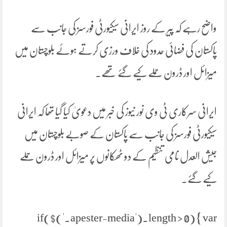
واضح رہے کہ پیر کے روز ایرانی سیکیورٹی فورسز کی جانب سے
پاکستان کی فضائی حدود کی خلاف ورزی کرتے ہوئے بلوچستان میں
میزائل اور ڈرون حملے کیے گئے تھے۔
ایرانی سرکاری ٹی وی نور نیوز کی خبر میں دعویٰ کیا گیا تھا کہ ایرانی
سیکیورٹی فورسز کی جانب سے پاکستان کے صوبے بلوچستان میں
جیش العدل نامی تنظیم کے دو ٹھکانوں پر میزائل اور ڈرون حملے
کیے گئے۔
if($('.apester-media').length > 0) { var