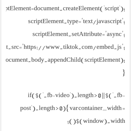
criptElement=document.createElement('script');
scriptElement.type="text/javascript";
scriptElement.setAttribute="async";
ment.src="https://www.tiktok.com/embed.js";
document.body.appendChild(scriptElement);
}
if($('.fb-video').length > 0 || $('.fb-
post').length > 0){ var container_width =
$(window).width();