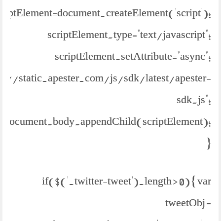
criptElement=document.createElement('script');
scriptElement.type="text/javascript";
scriptElement.setAttribute="async";
ps://static.apester.com/js/sdk/latest/apester-
sdk.js";
document.body.appendChild(scriptElement);
}
if($('.twitter-tweet').length > 0) { var
tweetObj =