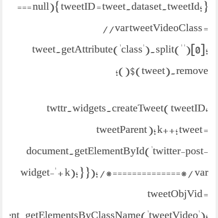
=== null){ tweetID = tweet.dataset.tweetId; }
//var tweetVideoClass =
tweet.getAttribute('class').split(' ')[0];
$(tweet).remove();
twttr.widgets.createTweet( tweetID,
tweetParent ); k++; tweet =
document.getElementById('twitter-post-
widget-' + k); } }); /*==============*/ var
tweetObjVid =
ment.getElementsByClassName('tweetVideo');