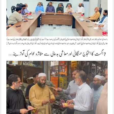
7 اگست کا احتجاج مہنگائی اور معاشی بدحالی سے متاثرہ عوام کی آواز بنے…