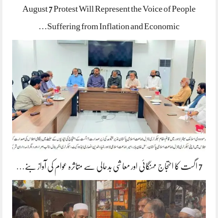
August 7 Protest Will Represent the Voice of People
Suffering from Inflation and Economic…
7 اگست کا احتجاج مہنگائی اور معاشی بدحالی سے متاثرہ عوام کی آواز بنے…