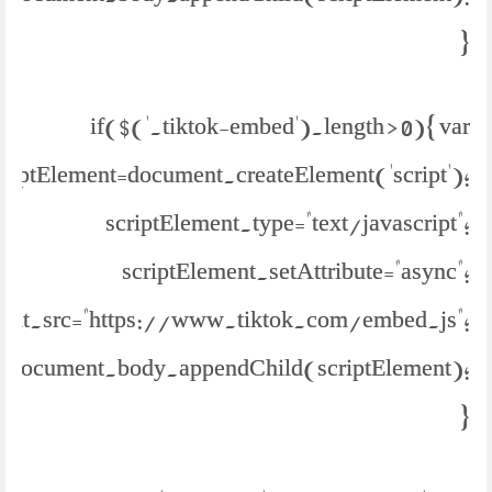
}
if($('.tiktok-embed').length > 0){ var
criptElement=document.createElement('script');
scriptElement.type="text/javascript";
scriptElement.setAttribute="async";
ment.src="https://www.tiktok.com/embed.js";
document.body.appendChild(scriptElement);
}