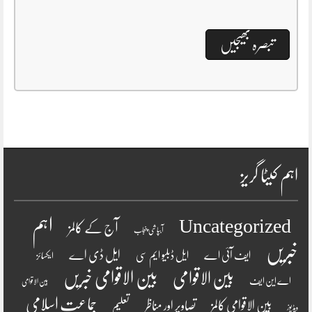
اہم کیٹا گریز
اہم
Uncategorized
آج کے کالمز
آبپاشی پنجاب
خبریں
ایل ڈی اے
ایف آئی اے
ایل ڈبلیو ایم سی
ایکسائز
بین الاقوامی
بین الاقوامی خبریں
اے این ایف
بین الاقوامی
جماعت اسلامی
بین الاقوامی کالمز
تصاویر اور مناظر
تعلیم
ویڈیوز