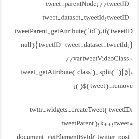
tweet.parentNode; //tweetID =
tweet.dataset.tweetId; tweetID =
tweetParent.getAttribute("id"); if(tweetID
=== null){ tweetID = tweet.dataset.tweetId; }
//var tweetVideoClass =
tweet.getAttribute('class').split(' ')[0];
$(tweet).remove();
twttr.widgets.createTweet( tweetID,
tweetParent ); k++; tweet =
document.getElementById('twitter-post-