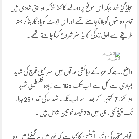
سجایا گیا تھا، جبکہ اس موقع پر دولہے کا کہنا تھا کہ وہ اپنی شادی میں
تمام دوستوں کو بلانا چاہتے تھے اور اس ایونٹ کو یادگار بنا کر بہتر
طریقے سے اپنی زندگی کا نیا سفر شروع کرنا چاہتے تھے۔
فوٹو بشکریہ: رائٹر
واضح رہے کہ غزہ کے رہائشی علاقوں میں اسرائیلی فوج کی شدید
بمباری سے کل سے اب تک 165 سے زیادہ فلسطینی شہید
ہوگئے، 7 اکتوبر کے بعد سے اب تک شہداء کی تعداد 25 ہزار
تک پہنچ گئی، جن میں 70 فیصد خواتین شامل ہیں۔
اقوام متحدہ کی ویمن ایجنسی کا کہنا ہے کہ غزہ میں ہر گھنٹے میں دو