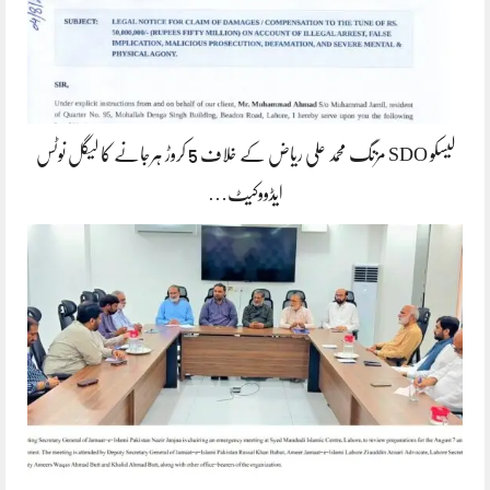
لیسکو SDO مزنگ محمد علی ریاض کے خلاف 5 کروڑ ہرجانے کا لیگل نوٹس
ایڈووکیٹ…