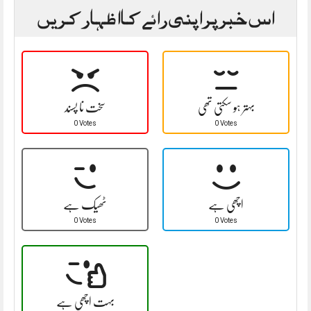
اس خبر پر اپنی رائے کا اظہار کریں
بہتر ہو سکتی تھی
سخت نا پسند
0 Votes
0 Votes
اچھی ہے
ٹھیک ہے
0 Votes
0 Votes
بہت اچھی ہے