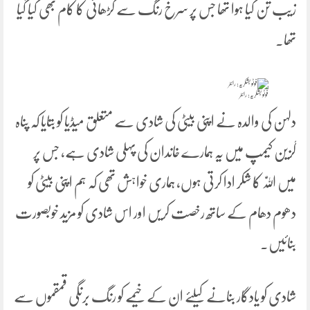
زیب تن کیا ہوا تھا جس پر سرخ رنگ سے کڑھائی کا کام بھی کیا گیا
تھا۔
فوٹو بشکریہ: رائٹر
دلہن کی والدہ نے اپنی بیٹی کی شادی سے متعلق میڈیا کو بتایا کہ پناہ
گزین کیمپ میں یہ ہمارے خاندان کی پہلی شادی ہے، جس پر
میں اللّٰہ کا شکر ادا کرتی ہوں، ہماری خواہش تھی کہ ہم اپنی بیٹی کو
دھوم دھام کے ساتھ رخصت کریں اور اس شادی کو مزید خوبصورت
بنائیں۔
شادی کو یادگار بنانے کیلئے ان کے خیمے کو رنگ برنگی قمقموں سے