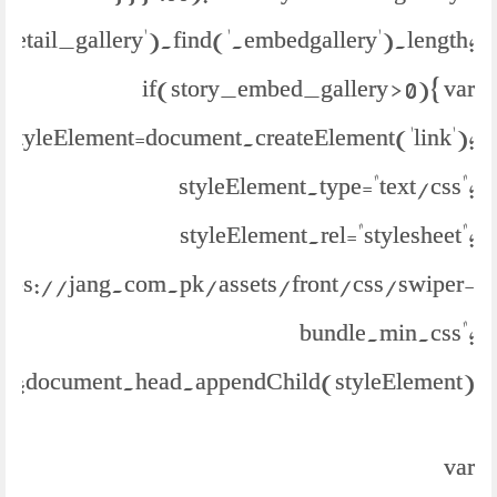
.detail_gallery').find('.embedgallery').length;
if(story_embed_gallery > 0){ var
styleElement=document.createElement('link');
styleElement.type="text/css";
styleElement.rel="stylesheet";
https://jang.com.pk/assets/front/css/swiper-
bundle.min.css";
document.head.appendChild(styleElement);
var