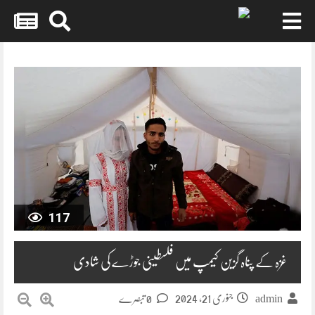
Skip
to
content
117
غزہ کے پناہ گزین کیمپ میں فلسطینی جوڑے کی شادی
جنوری 21, 2024
0 تبصرے
admin