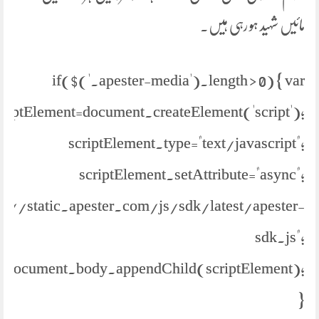
مائیں شہید ہو رہی ہیں۔
if($('.apester-media').length > 0) { var
criptElement=document.createElement('script');
scriptElement.type="text/javascript";
scriptElement.setAttribute="async";
ps://static.apester.com/js/sdk/latest/apester-
sdk.js";
document.body.appendChild(scriptElement);
}