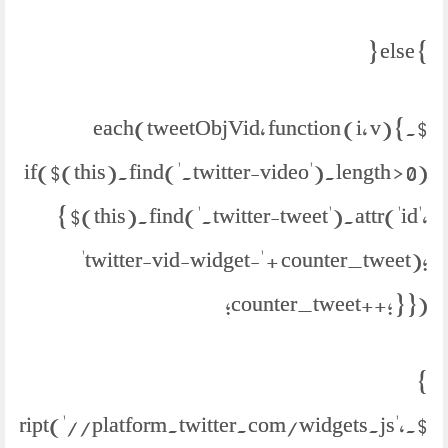
} else {
$.each(tweetObjVid, function (i, v) {
if($(this).find('.twitter-video').length > 0)
{ $(this).find('.twitter-tweet').attr('id',
'twitter-vid-widget-' + counter_tweet);
counter_tweet++; } });
}
etScript('//platform.twitter.com/widgets.js',