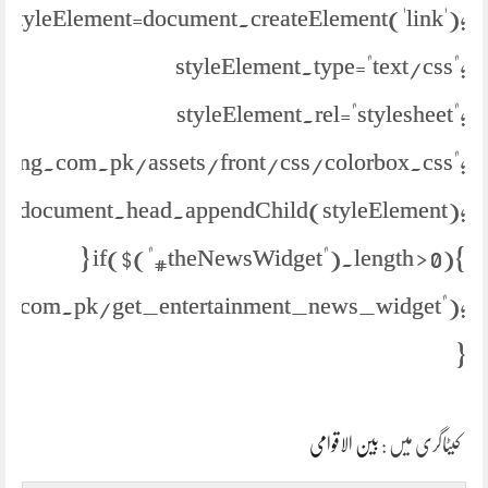
styleElement=document.createElement('link');
styleElement.type="text/css";
styleElement.rel="stylesheet";
//jang.com.pk/assets/front/css/colorbox.css";
document.head.appendChild(styleElement);
} if($("#theNewsWidget").length > 0){
s.com.pk/get_entertainment_news_widget");
}
کیٹاگری میں :
بین الاقوامی