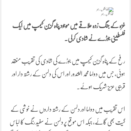
فوٹو بشکریہ: رائٹر
غزہ کے جنگ زدہ علاقے میں موجود پناہ گزین کیمپ میں ایک
فلسطینی جوڑے نے شادی کرلی۔
رفح کے پناہ گزین کیمپ میں جوڑے کی شادی کی تقریب منعقد
ہوئی، جس میں دولہا محمد الغندور اور اس کی دلہن کے رشتہ دار اور
قریبی عزیز شریک ہوئے۔
اس تقریب میں دولہا اور دلہن کے رشتہ داروں نے خوشی کے
گیت بھی گائے، جبکہ اس موقع پر دلہن نے سفید رنگ کا لباس