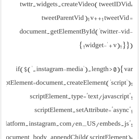
twttr.widgets.createVideo( tweetIDVid,
tweetParentVid ); v++; tweetVid =
document.getElementById('twitter-vid-
widget-' + v); } }); }
if($('.instagram-media').length > 0){ var
criptElement=document.createElement('script');
scriptElement.type="text/javascript";
scriptElement.setAttribute="async";
://platform.instagram.com/en_US/embeds.js";
document.body.appendChild(scriptElement);