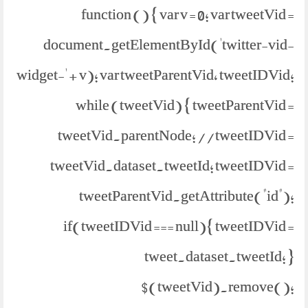
function () { var v = 0; var tweetVid =
document.getElementById('twitter-vid-
widget-' + v); var tweetParentVid, tweetIDVid;
while (tweetVid) { tweetParentVid =
tweetVid.parentNode; //tweetIDVid =
tweetVid.dataset.tweetId; tweetIDVid =
tweetParentVid.getAttribute("id");
if(tweetIDVid === null){ tweetIDVid =
tweet.dataset.tweetId; }
$(tweetVid).remove();