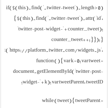
if($(this).find('.twitter-tweet').length > 0)
{ $(this).find('.twitter-tweet').attr('id',
'twitter-post-widget-' + counter_tweet);
counter_tweet++; } }); }
ipt('https://platform.twitter.com/widgets.js',
function () { var k = 0; var tweet =
document.getElementById('twitter-post-
widget-' + k); var tweetParent, tweetID;
while (tweet) { tweetParent =