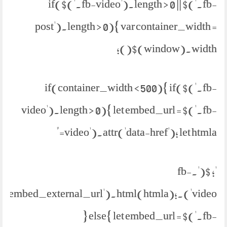
if($('.fb-video').length > 0 || $('.fb-
post').length > 0){ var container_width =
$(window).width();
if(container_width < 500){ if($('.fb-
video').length > 0){ let embed_url = $('.fb-
video').attr('data-href'); let htmla="
'; $('.fb-
parent('.embed_external_url').html(htmla);
} else{ let embed_url = $('.fb-