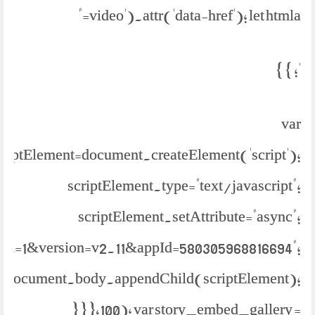
video').attr('data-href'); let htmla="
'; } }
var
criptElement=document.createElement('script');
scriptElement.type="text/javascript";
scriptElement.setAttribute="async";
bml=1&version=v2.11&appId=580305968816694";
document.body.appendChild(scriptElement);
} } },100); var story_embed_gallery =