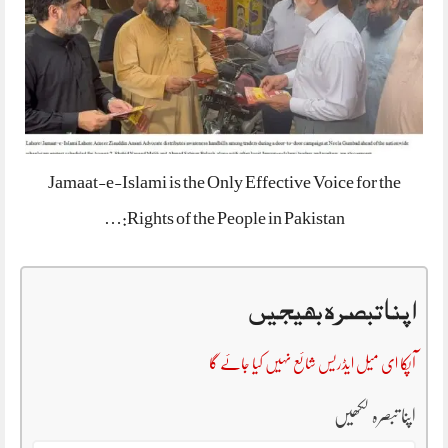
Jamaat-e-Islami is the Only Effective Voice for the
Rights of the People in Pakistan:…
اپنا تبصرہ بھیجیں
آپکا ای میل ایڈریس شائع نہیں کیا جائے گا
اپنا تبصرہ لکھیں