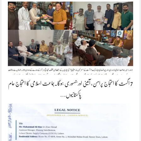
7 اگست کا احتجاج پرامن، آئینی اور جمہوری ہوگا۔جماعت اسلامی کا احتجاج عام
پاکستانیوں…