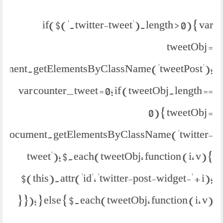
if($('.twitter-tweet').length > 0) { var
tweetObj =
ument.getElementsByClassName('tweetPost');
var counter_tweet = 0; if (tweetObj.length ==
0) { tweetObj =
document.getElementsByClassName('twitter-
tweet'); $.each(tweetObj, function (i, v) {
$(this).attr('id', 'twitter-post-widget-' + i);
}); } else { $.each(tweetObj, function (i, v) {