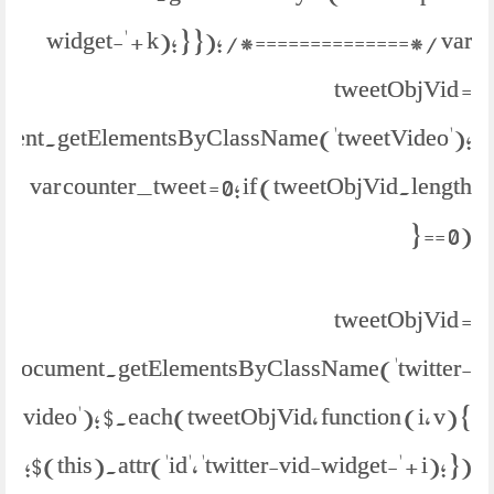
widget-' + k); } }); /*==============*/ var
tweetObjVid =
ment.getElementsByClassName('tweetVideo');
var counter_tweet = 0; if (tweetObjVid.length
== 0) {
tweetObjVid =
document.getElementsByClassName('twitter-
video'); $.each(tweetObjVid, function (i, v) {
$(this).attr('id', 'twitter-vid-widget-' + i); });