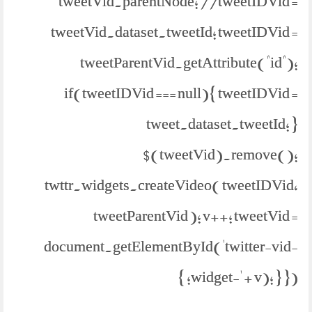
tweetVid.parentNode; //tweetIDVid =
tweetVid.dataset.tweetId; tweetIDVid =
tweetParentVid.getAttribute("id");
if(tweetIDVid === null){ tweetIDVid =
tweet.dataset.tweetId; }
$(tweetVid).remove();
twttr.widgets.createVideo( tweetIDVid,
tweetParentVid ); v++; tweetVid =
document.getElementById('twitter-vid-
widget-' + v); } }); }