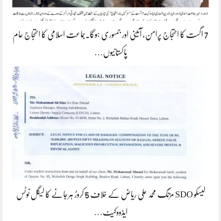
7 اگست کا احتجاج پرامن، آئینی اور جمہوری ہوگا۔جماعت اسلامی کا احتجاج عام
پاکستانیوں…
لیسکو SDO مزنگ محمد علی ریاض کے خلاف 5 کروڑ ہرجانے کا لیگل نوٹس
ایڈووکیٹ…