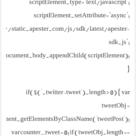
scriptElement.type="text/javascript";
scriptElement.setAttribute="async";
ps://static.apester.com/js/sdk/latest/apester-
sdk.js";
document.body.appendChild(scriptElement);
}
if($('.twitter-tweet').length > 0) { var
tweetObj =
ument.getElementsByClassName('tweetPost');
var counter_tweet = 0; if (tweetObj.length ==