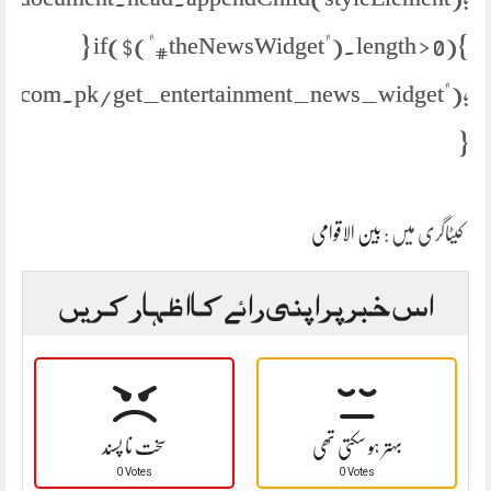
} if($("#theNewsWidget").length > 0){
s.com.pk/get_entertainment_news_widget");
}
کیٹاگری میں :
بین الاقوامی
اس خبر پر اپنی رائے کا اظہار کریں
بہتر ہو سکتی تھی
سخت نا پسند
0 Votes
0 Votes