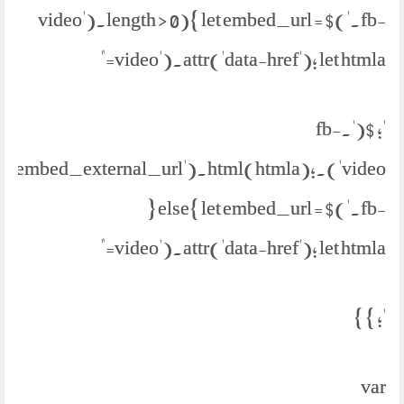
video').length > 0){ let embed_url = $('.fb-
video').attr('data-href'); let htmla="
'; $('.fb-
parent('.embed_external_url').html(htmla);
} else{ let embed_url = $('.fb-
video').attr('data-href'); let htmla="
'; } }
var