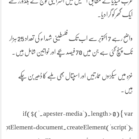
عرب میڈیا کے مطابق الخلیل میں اسرائیلی فوج نے بلڈوزر سے
ایک گھر کو گرا دیا۔
واضح رہے 7 اکتوبر سے اب تک فلسطینی شہداء کی تعداد 25 ہزار
تک پہنچ گئی ہے جن میں 70 فیصد بچے اور خواتین شامل ہیں۔
غزہ میں سیکڑوں عمارتیں اور اسپتال بھی ملبے کا ڈھیر بن چکے
ہیں۔
if($('.apester-media').length > 0) { var
criptElement=document.createElement('script');