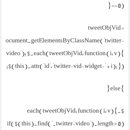
== 0) {
tweetObjVid =
document.getElementsByClassName('twitter-
video'); $.each(tweetObjVid, function (i, v) {
$(this).attr('id', 'twitter-vid-widget-' + i); });
} else {
$.each(tweetObjVid, function (i, v) {
if($(this).find('.twitter-video').length > 0)