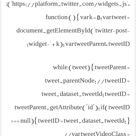
ipt('https://platform.twitter.com/widgets.js',
function () { var k = 0; var tweet =
document.getElementById('twitter-post-
widget-' + k); var tweetParent, tweetID;
while (tweet) { tweetParent =
tweet.parentNode; //tweetID =
tweet.dataset.tweetId; tweetID =
tweetParent.getAttribute("id"); if(tweetID
=== null){ tweetID = tweet.dataset.tweetId; }
//var tweetVideoClass =