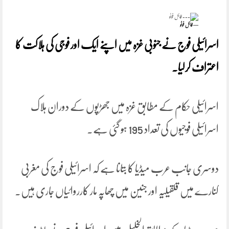
— فائل فوٹو
اسرائیلی فوج نے جنوبی غزہ میں اپنے ایک اور فوجی کی ہلاکت کا
اعتراف کرلیا۔
اسرائیلی حکام کے مطابق غزہ میں جھڑپوں کے دوران ہلاک
اسرائیلی فوجیوں کی تعداد 195 ہو گئی ہے۔
دوسری جانب عرب میڈیا کا بتانا ہے کہ اسرائیلی فوج کی مغربی
کنارے میں قلقیلیہ اور جنین میں چھاپہ مار کارروائیاں جاری ہیں۔