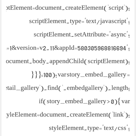
criptElement=document.createElement('script');
scriptElement.type="text/javascript";
scriptElement.setAttribute="async";
bml=1&version=v2.11&appId=580305968816694";
document.body.appendChild(scriptElement);
} } },100); var story_embed_gallery =
.detail_gallery').find('.embedgallery').length;
if(story_embed_gallery > 0){ var
styleElement=document.createElement('link');
styleElement.type="text/css";