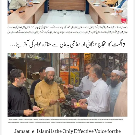
7 اگست کا احتجاج مہنگائی اور معاشی بدحالی سے متاثرہ عوام کی آواز بنے…
Jamaat-e-Islami is the Only Effective Voice for the