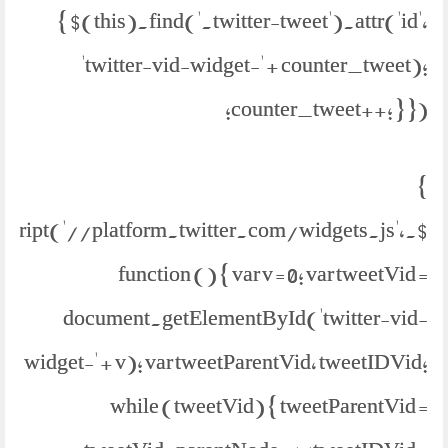
{ $(this).find('.twitter-tweet').attr('id',
'twitter-vid-widget-' + counter_tweet);
counter_tweet++; } });
}
etScript('//platform.twitter.com/widgets.js',
function () { var v = 0; var tweetVid =
document.getElementById('twitter-vid-
widget-' + v); var tweetParentVid, tweetIDVid;
while (tweetVid) { tweetParentVid =