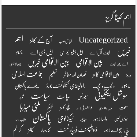
اہم کیٹا گریز
اہم
Uncategorized
آج کے کالمز
آبپاشی پنجاب
خبریں
ایل ڈی اے
ایف آئی اے
ایل ڈبلیو ایم سی
ایکسائز
بین الاقوامی
بین الاقوامی خبریں
اے این ایف
بین الاقوامی
جماعت اسلامی
بین الاقوامی کالمز
تصاویر اور مناظر
تعلیم
ویڈیوز
لاہور
راولپنڈی کینٹونمنٹ بورڈ
ریلوے پاکستان
دلچسپ و عجیب
سوشل ایکٹیوٹی
سیاست
سیاحت
سپورٹس
شوبز
ملٹی میڈیا
فیچر کالمز
صحت
لیسکو
فوڈ اتھارٹی لاہور
غزل و شاعری
پاکستان
ٹیکنالوجی
واسا لاہور
ویڈیوز
میونسپل کمیٹی
پنجاب واسا
ڈویلپمنٹ ڈیپارٹمنٹ
کرائم
کالمز
کاروبار
پی ایچ اے لاہور