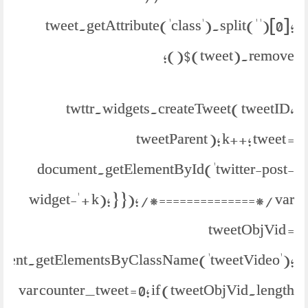
tweet.getAttribute('class').split(' ')[0];
$(tweet).remove();
twttr.widgets.createTweet( tweetID,
tweetParent ); k++; tweet =
document.getElementById('twitter-post-
widget-' + k); } }); /*==============*/ var
tweetObjVid =
ment.getElementsByClassName('tweetVideo');
var counter_tweet = 0; if (tweetObjVid.length