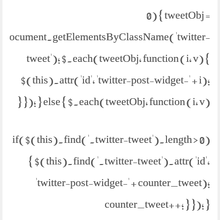
0) { tweetObj =
document.getElementsByClassName('twitter-
tweet'); $.each(tweetObj, function (i, v) {
$(this).attr('id', 'twitter-post-widget-' + i);
}); } else { $.each(tweetObj, function (i, v) {
if($(this).find('.twitter-tweet').length > 0)
{ $(this).find('.twitter-tweet').attr('id',
'twitter-post-widget-' + counter_tweet);
counter_tweet++; } }); }