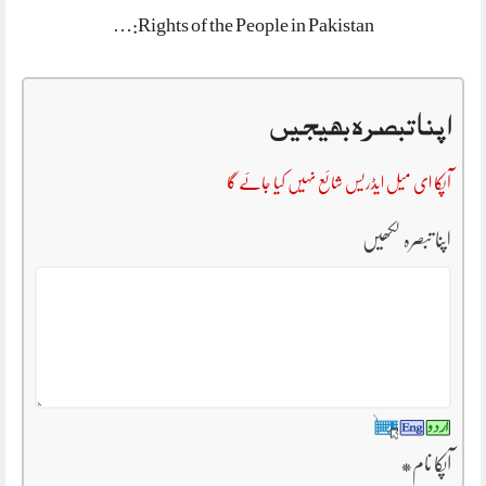
Rights of the People in Pakistan:…
اپنا تبصرہ بھیجیں
آپکا ای میل ایڈریس شائع نہیں کیا جائے گا
اپنا تبصرہ لکھیں
*
آپکا نام