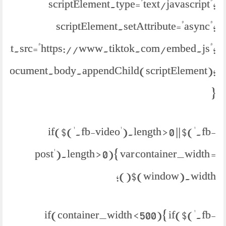
scriptElement.type="text/javascript";
scriptElement.setAttribute="async";
ment.src="https://www.tiktok.com/embed.js";
document.body.appendChild(scriptElement);
}
if($('.fb-video').length > 0 || $('.fb-
post').length > 0){ var container_width =
$(window).width();
if(container_width < 500){ if($('.fb-