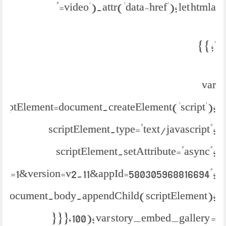
video').attr('data-href'); let htmla="
'; } }
var
criptElement=document.createElement('script');
scriptElement.type="text/javascript";
scriptElement.setAttribute="async";
bml=1&version=v2.11&appId=580305968816694";
document.body.appendChild(scriptElement);
} } },100); var story_embed_gallery =