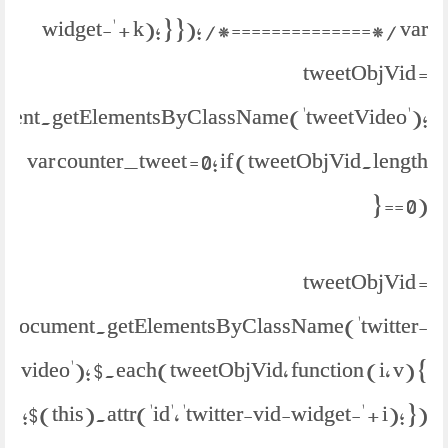
widget-' + k); } }); /*==============*/ var
tweetObjVid =
ment.getElementsByClassName('tweetVideo');
var counter_tweet = 0; if (tweetObjVid.length
== 0) {
tweetObjVid =
document.getElementsByClassName('twitter-
video'); $.each(tweetObjVid, function (i, v) {
$(this).attr('id', 'twitter-vid-widget-' + i); });