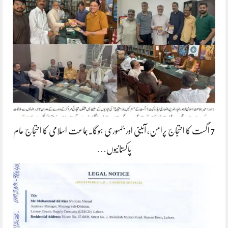
7 اگست کا احتجاج پرامن، آئینی اور جمہوری ہوگا۔جماعت اسلامی کا احتجاج عام
پاکستانیوں…