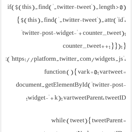
if($(this).find('.twitter-tweet').length > 0)
{ $(this).find('.twitter-tweet').attr('id',
'twitter-post-widget-' + counter_tweet);
counter_tweet++; } }); }
ipt('https://platform.twitter.com/widgets.js',
function () { var k = 0; var tweet =
document.getElementById('twitter-post-
widget-' + k); var tweetParent, tweetID;
while (tweet) { tweetParent =