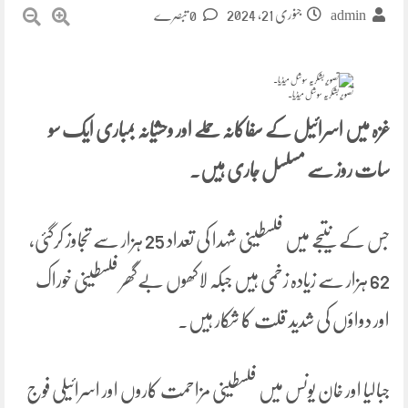
جنوری 21, 2024
0 تبصرے
admin
تصویر بشکریہ سوشل میڈیا۔
غزہ میں اسرائیل کے سفاکانہ حملے اور وحشیانہ بمباری ایک سو
سات روز سے مسلسل جاری ہیں۔
جس کے نتیجے میں فلسطینی شہدا کی تعداد 25 ہزار سے تجاوز کرگئی،
62 ہزار سے زیادہ زخمی ہیں جبکہ لاکھوں بےگھر فلسطینی خوراک
اور دواؤں کی شدید قلت کا شکار ہیں۔
جبالیا اور خان یونس میں فلسطینی مزاحمت کاروں اور اسرائیلی فوج