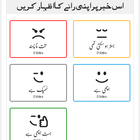
اس خبر پر اپنی رائے کا اظہار کریں
بہتر ہو سکتی تھی
سخت نا پسند
0 Votes
0 Votes
اچھی ہے
ٹھیک ہے
0 Votes
0 Votes
بہت اچھی ہے