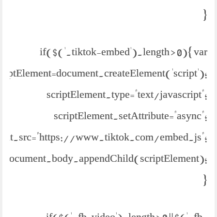
}
if($('.tiktok-embed').length > 0){ var
criptElement=document.createElement('script');
scriptElement.type="text/javascript";
scriptElement.setAttribute="async";
ment.src="https://www.tiktok.com/embed.js";
document.body.appendChild(scriptElement);
}
if($('.fb-video').length > 0 || $('.fb-