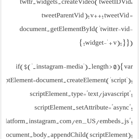
twttr.widgets.createVideo( tweetIDVid,
tweetParentVid ); v++; tweetVid =
document.getElementById('twitter-vid-
widget-' + v); } }); }
if($('.instagram-media').length > 0){ var
criptElement=document.createElement('script');
scriptElement.type="text/javascript";
scriptElement.setAttribute="async";
://platform.instagram.com/en_US/embeds.js";
document.body.appendChild(scriptElement);