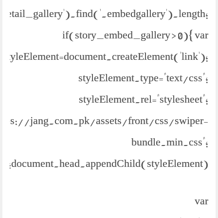
.detail_gallery').find('.embedgallery').length;
if(story_embed_gallery > 0){ var
styleElement=document.createElement('link');
styleElement.type="text/css";
styleElement.rel="stylesheet";
https://jang.com.pk/assets/front/css/swiper-
bundle.min.css";
document.head.appendChild(styleElement);
var