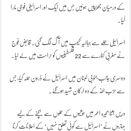
کے درمیان جھڑپیں ہوئیں جس میں ایک اور اسرائیلی فوجی مارا
گیا۔
اسرائیلی حملے سے جبالیہ کیمپ میں آگ لگ گئی۔ قابض فوج
نے مغربی کنارے سے 22 فلسطینیوں کو حراست میں لے لیا۔
دوسری جانب جنوبی لبنان میں اسرائیل نے ڈرون حملہ کیا، جس
سے حزب اللّٰہ کے دو ارکان شہید ہوگئے۔
دریں اثنا بحیرہ احمر میں حوثیوں کے حملوں سے بچنے کے لیے
جہازوں نے ’اسرائیل سے کوئی تعلق نہیں‘ کے اعلانات کرنا