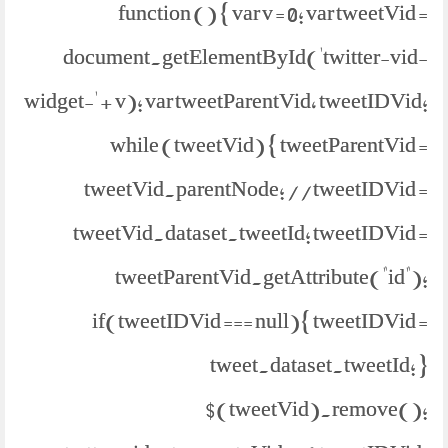
function () { var v = 0; var tweetVid =
document.getElementById('twitter-vid-
widget-' + v); var tweetParentVid, tweetIDVid;
while (tweetVid) { tweetParentVid =
tweetVid.parentNode; //tweetIDVid =
tweetVid.dataset.tweetId; tweetIDVid =
tweetParentVid.getAttribute("id");
if(tweetIDVid === null){ tweetIDVid =
tweet.dataset.tweetId; }
$(tweetVid).remove();