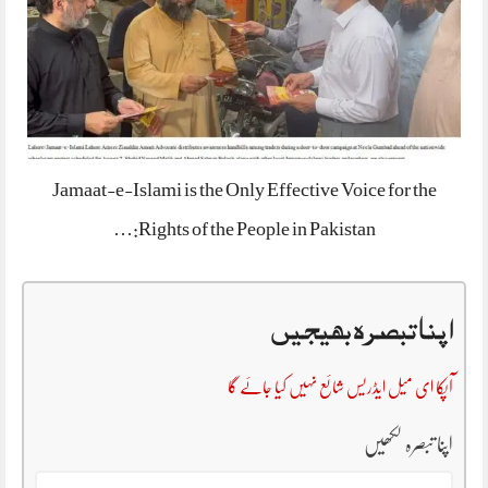
Jamaat-e-Islami is the Only Effective Voice for the
Rights of the People in Pakistan:…
اپنا تبصرہ بھیجیں
آپکا ای میل ایڈریس شائع نہیں کیا جائے گا
اپنا تبصرہ لکھیں