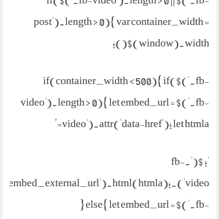
post').length > 0){ var container_width =
$(window).width();
if(container_width < 500){ if($('.fb-
video').length > 0){ let embed_url = $('.fb-
video').attr('data-href'); let htmla="
'; $('.fb-
parent('.embed_external_url').html(htmla);
} else{ let embed_url = $('.fb-