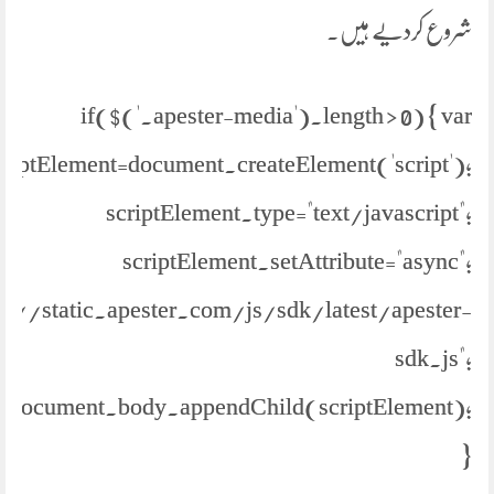
شروع کردیے ہیں۔
if($('.apester-media').length > 0) { var
criptElement=document.createElement('script');
scriptElement.type="text/javascript";
scriptElement.setAttribute="async";
ps://static.apester.com/js/sdk/latest/apester-
sdk.js";
document.body.appendChild(scriptElement);
}