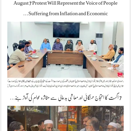
August 7 Protest Will Represent the Voice of People
Suffering from Inflation and Economic…
7 اگست کا احتجاج مہنگائی اور معاشی بدحالی سے متاثرہ عوام کی آواز بنے…