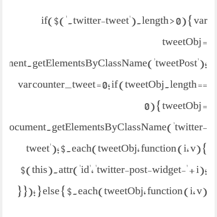
if($('.twitter-tweet').length > 0) { var
tweetObj =
ument.getElementsByClassName('tweetPost');
var counter_tweet = 0; if (tweetObj.length ==
0) { tweetObj =
document.getElementsByClassName('twitter-
tweet'); $.each(tweetObj, function (i, v) {
$(this).attr('id', 'twitter-post-widget-' + i);
}); } else { $.each(tweetObj, function (i, v) {