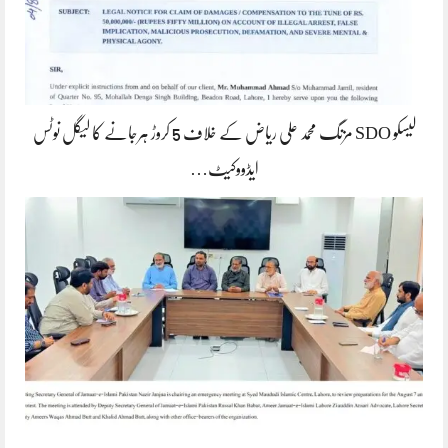
لیسکو SDO مزنگ محمد علی ریاض کے خلاف 5 کروڑ ہرجانے کا لیگل نوٹس
ایڈووکیٹ…