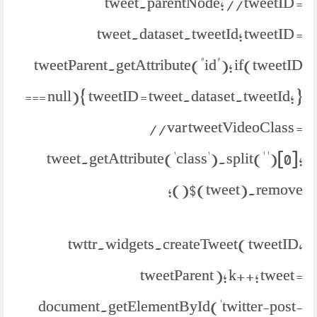
tweet.parentNode; //tweetID =
tweet.dataset.tweetId; tweetID =
tweetParent.getAttribute("id"); if(tweetID
=== null){ tweetID = tweet.dataset.tweetId; }
//var tweetVideoClass =
tweet.getAttribute('class').split(' ')[0];
$(tweet).remove();
twttr.widgets.createTweet( tweetID,
tweetParent ); k++; tweet =
document.getElementById('twitter-post-