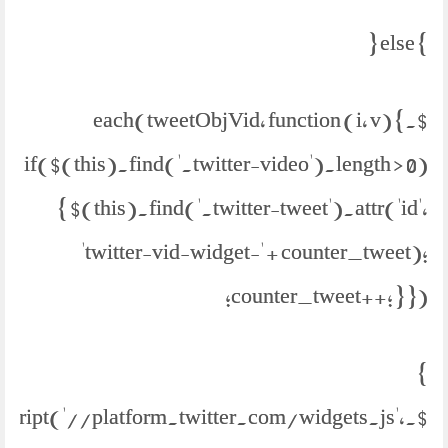
} else {
$.each(tweetObjVid, function (i, v) {
if($(this).find('.twitter-video').length > 0)
{ $(this).find('.twitter-tweet').attr('id',
'twitter-vid-widget-' + counter_tweet);
counter_tweet++; } });
}
etScript('//platform.twitter.com/widgets.js',