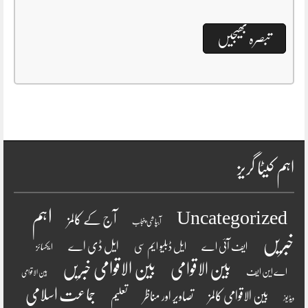
اہم کیٹا گریز
اہم
Uncategorized
آج کے کالمز
آبپاشی پنجاب
خبریں
ایل ڈی اے
ایف آئی اے
ایل ڈبلیو ایم سی
ایکسائز
بین الاقوامی
بین الاقوامی خبریں
اے این ایف
بین الاقوامی
جماعت اسلامی
بین الاقوامی کالمز
تصاویر اور مناظر
تعلیم
ویڈیوز