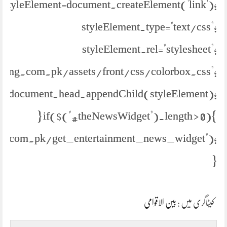
styleElement=document.createElement('link');
styleElement.type="text/css";
styleElement.rel="stylesheet";
//jang.com.pk/assets/front/css/colorbox.css";
document.head.appendChild(styleElement);
} if($("#theNewsWidget").length > 0){
s.com.pk/get_entertainment_news_widget");
}
کیٹاگری میں :
بین الاقوامی