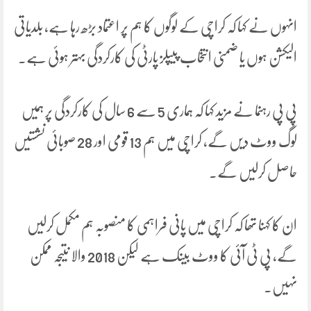
انہوں نے کہا کہ کراچی کے لوگوں کا ہم پر اعتماد بڑھ رہا ہے، بلدیاتی
الیکشن ہوں یا ضمنی انتخاب پیپلز پارٹی کی کارکردگی بہتر ہوئی ہے۔
پی پی رہنما نے مزید کہا کہ ہماری 5 سے 6 سال کی کارکردگی پر ہمیں
لوگ ووٹ دیں گے، کراچی میں ہم 13 قومی اور 28 صوبائی نشستیں
حاصل کرلیں گے۔
ان کا کہنا تھا کہ کراچی میں پانی فراہمی کا منصوبہ ہم مکمل کرلیں
گے، پی ٹی آئی کا ووٹ بینک ہے لیکن 2018 والا نتیجہ ممکن
نہیں۔