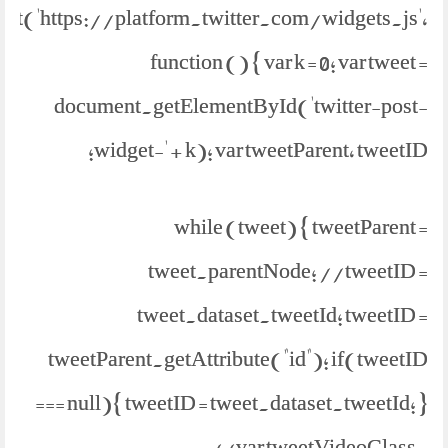
ipt('https://platform.twitter.com/widgets.js',
function () { var k = 0; var tweet =
document.getElementById('twitter-post-
widget-' + k); var tweetParent, tweetID;
while (tweet) { tweetParent =
tweet.parentNode; //tweetID =
tweet.dataset.tweetId; tweetID =
tweetParent.getAttribute("id"); if(tweetID
=== null){ tweetID = tweet.dataset.tweetId; }
//var tweetVideoClass =