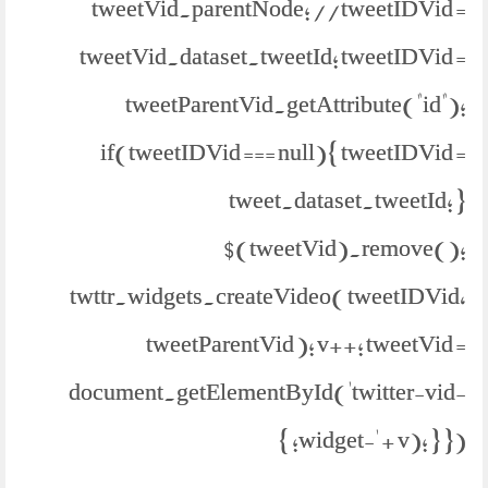
tweetVid.parentNode; //tweetIDVid =
tweetVid.dataset.tweetId; tweetIDVid =
tweetParentVid.getAttribute("id");
if(tweetIDVid === null){ tweetIDVid =
tweet.dataset.tweetId; }
$(tweetVid).remove();
twttr.widgets.createVideo( tweetIDVid,
tweetParentVid ); v++; tweetVid =
document.getElementById('twitter-vid-
widget-' + v); } }); }