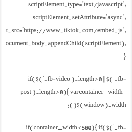
scriptElement.type="text/javascript";
scriptElement.setAttribute="async";
ment.src="https://www.tiktok.com/embed.js";
document.body.appendChild(scriptElement);
}
if($('.fb-video').length > 0 || $('.fb-
post').length > 0){ var container_width =
$(window).width();
if(container_width < 500){ if($('.fb-