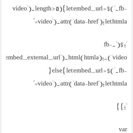
video').length > 0){ let embed_url = $('.fb-
video').attr('data-href'); let htmla="
'; $('.fb-
parent('.embed_external_url').html(htmla);
} else{ let embed_url = $('.fb-
video').attr('data-href'); let htmla="
'; } }
var