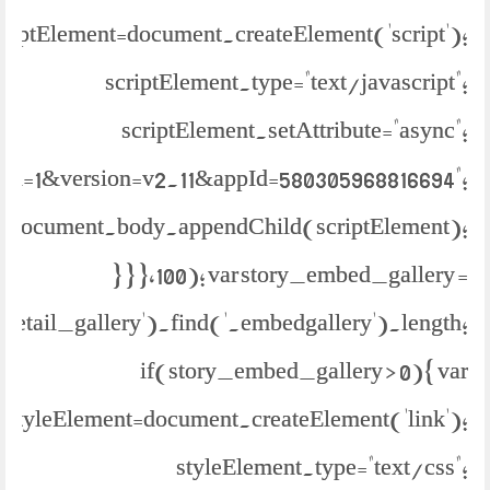
criptElement=document.createElement('script');
scriptElement.type="text/javascript";
scriptElement.setAttribute="async";
bml=1&version=v2.11&appId=580305968816694";
document.body.appendChild(scriptElement);
} } },100); var story_embed_gallery =
.detail_gallery').find('.embedgallery').length;
if(story_embed_gallery > 0){ var
styleElement=document.createElement('link');
styleElement.type="text/css";