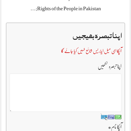
Rights of the People in Pakistan:…
اپنا تبصرہ بھیجیں
آپکا ای میل ایڈریس شائع نہیں کیا جائے گا
اپنا تبصرہ لکھیں
*
آپکا نام