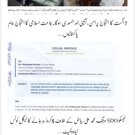
7 اگست کا احتجاج پرامن، آئینی اور جمہوری ہوگا۔جماعت اسلامی کا احتجاج عام
پاکستانیوں…
لیسکو SDO مزنگ محمد علی ریاض کے خلاف 5 کروڑ ہرجانے کا لیگل نوٹس
ایڈووکیٹ…