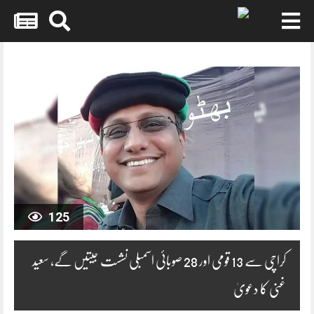
Skip
to
content
125
کراچی سے 13 قومی اور 28 صوبائی اسمبلی نشست جیتیں گے، سعید
غنی کا دعویٰ