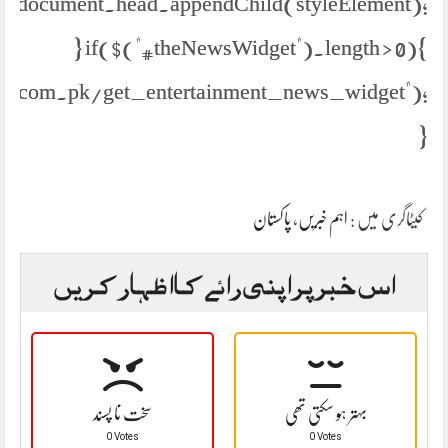
document.head.appendChild(styleElement);
} if($("#theNewsWidget").length > 0){
s.com.pk/get_entertainment_news_widget");
}
پاکستان
،
اہم خبریں
کیٹاگری میں :
اس خبر پر اپنی رائے کا اظہار کریں
بہتر ہو سکتی تھی
سخت نا پسند
0 Votes
0 Votes