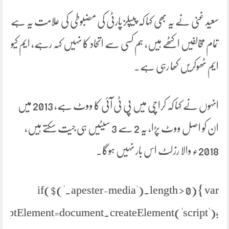
سعید غنی نے یہ بھی کہا کہ پیپلز پارٹی کی مضبوطی کی علامت یہ ہے
تمام مخالفیں اکٹھے ہیں، ہم کسی سے اتحاد کا نہیں کہہ رہے، ایم کیو
ایم ٹھوکریں کھا رہی ہے۔
انہوں نے کہا کہ کراچی میں پی ٹی آئی کا ووٹ ہے، 2013 میں
ان کو اصل ووٹ پڑا، یہ 2 سے 3 سیٹیں ہی جیت سکتے ہیں،
2018ء والا رزلٹ اس بار نہیں ہوگا۔
if($('.apester-media').length > 0) { var
criptElement=document.createElement('script');