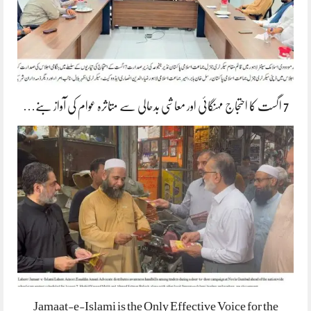
7 اگست کا احتجاج مہنگائی اور معاشی بدحالی سے متاثرہ عوام کی آواز بنے…
Jamaat-e-Islami is the Only Effective Voice for the