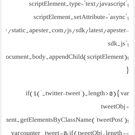
scriptElement.type="text/javascript";
scriptElement.setAttribute="async";
ps://static.apester.com/js/sdk/latest/apester-
sdk.js";
document.body.appendChild(scriptElement);
}
if($('.twitter-tweet').length > 0) { var
tweetObj =
ument.getElementsByClassName('tweetPost');
var counter_tweet = 0; if (tweetObj.length ==