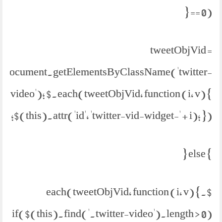
== 0) {
tweetObjVid =
document.getElementsByClassName('twitter-
video'); $.each(tweetObjVid, function (i, v) {
$(this).attr('id', 'twitter-vid-widget-' + i); });
} else {
$.each(tweetObjVid, function (i, v) {
if($(this).find('.twitter-video').length > 0)