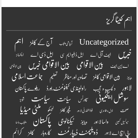
اہم کیٹا گریز
اہم
Uncategorized
آج کے کالمز
آبپاشی پنجاب
خبریں
ایل ڈی اے
ایف آئی اے
ایل ڈبلیو ایم سی
ایکسائز
بین الاقوامی
بین الاقوامی خبریں
اے این ایف
بین الاقوامی
جماعت اسلامی
بین الاقوامی کالمز
تصاویر اور مناظر
تعلیم
ویڈیوز
لاہور
راولپنڈی کینٹونمنٹ بورڈ
ریلوے پاکستان
دلچسپ و عجیب
سوشل ایکٹیوٹی
سیاست
سیاحت
سپورٹس
شوبز
ملٹی میڈیا
فیچر کالمز
صحت
لیسکو
فوڈ اتھارٹی لاہور
غزل و شاعری
پاکستان
ٹیکنالوجی
واسا لاہور
ویڈیوز
میونسپل کمیٹی
پنجاب واسا
ڈویلپمنٹ ڈیپارٹمنٹ
کرائم
کالمز
کاروبار
پی ایچ اے لاہور