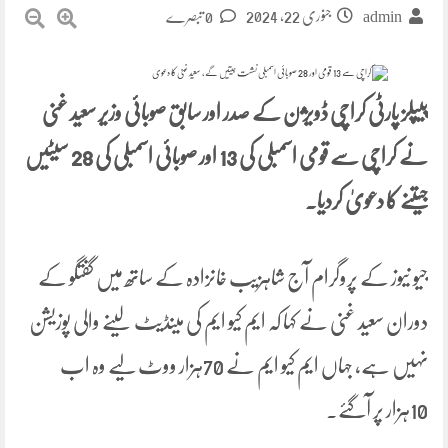
جنوری 22, 2024
0 تبصرے
admin
پیپلز پارٹی کراچی ڈویژن کے صدر اور سابق صوبائی وزیر سعید غنی
نے کراچی سے قومی اسمبلی کی 13 اور صوبائی اسمبلی کی 28 سیٹیں
جیتنے کا دعویٰ کردیا۔
جیو نیوز کے پروگرام آج شاہزیب خانزادہ کے ساتھ میں گفتگو کے
دوران سعید غنی نے کہا کہ ایم کیو ایم کی مینڈیٹ لینے والی پوزیشن
نہیں ہے، جہاں ایم کیو ایم نے 70ہزار ووٹ لیے وہ اب
10ہزار پر آگئے۔