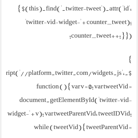
{ $(this).find('.twitter-tweet').attr('id',
'twitter-vid-widget-' + counter_tweet);
counter_tweet++; } });
}
etScript('//platform.twitter.com/widgets.js',
function () { var v = 0; var tweetVid =
document.getElementById('twitter-vid-
widget-' + v); var tweetParentVid, tweetIDVid;
while (tweetVid) { tweetParentVid =