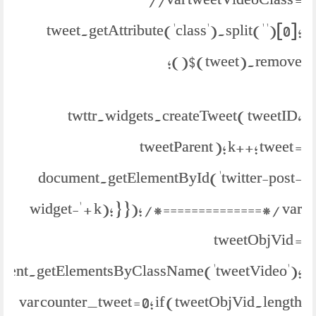
tweet.getAttribute('class').split(' ')[0];
$(tweet).remove();
twttr.widgets.createTweet( tweetID,
tweetParent ); k++; tweet =
document.getElementById('twitter-post-
widget-' + k); } }); /*==============*/ var
tweetObjVid =
ment.getElementsByClassName('tweetVideo');
var counter_tweet = 0; if (tweetObjVid.length