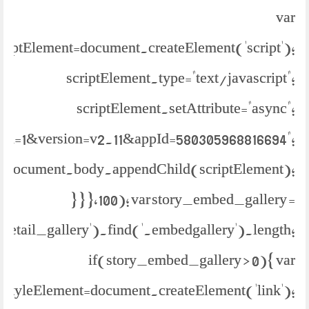
var
criptElement=document.createElement('script');
scriptElement.type="text/javascript";
scriptElement.setAttribute="async";
bml=1&version=v2.11&appId=580305968816694";
document.body.appendChild(scriptElement);
} } },100); var story_embed_gallery =
.detail_gallery').find('.embedgallery').length;
if(story_embed_gallery > 0){ var
styleElement=document.createElement('link');