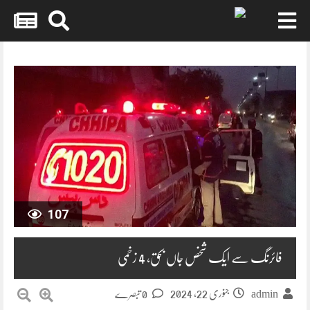
Skip
to
content
107
فائرنگ سے ایک شخص جاں بحق، 4 زخمی
جنوری 22, 2024
0 تبصرے
admin