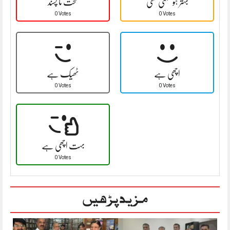
بہتر ہو سکتی تھی
سخت نا پسند
0 Votes
0 Votes
اچھی ہے
ٹھیک ہے
0 Votes
0 Votes
بہت اچھی ہے
0 Votes
مزید پڑھیں