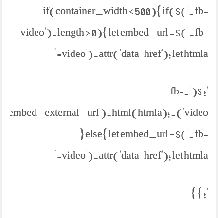
if(container_width < 500){ if($('.fb-
video').length > 0){ let embed_url = $('.fb-
video').attr('data-href'); let htmla="
'; $('.fb-
parent('.embed_external_url').html(htmla);
} else{ let embed_url = $('.fb-
video').attr('data-href'); let htmla="
'; } }