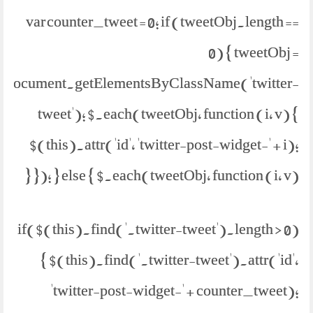
var counter_tweet = 0; if (tweetObj.length ==
0) { tweetObj =
document.getElementsByClassName('twitter-
tweet'); $.each(tweetObj, function (i, v) {
$(this).attr('id', 'twitter-post-widget-' + i);
}); } else { $.each(tweetObj, function (i, v) {
if($(this).find('.twitter-tweet').length > 0)
{ $(this).find('.twitter-tweet').attr('id',
'twitter-post-widget-' + counter_tweet);