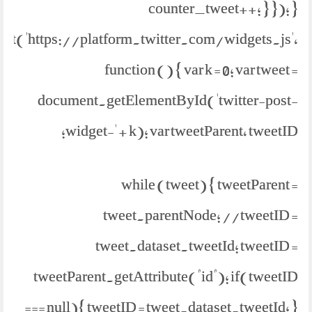
counter_tweet++; } }); }
ipt('https://platform.twitter.com/widgets.js',
function () { var k = 0; var tweet =
document.getElementById('twitter-post-
widget-' + k); var tweetParent, tweetID;
while (tweet) { tweetParent =
tweet.parentNode; //tweetID =
tweet.dataset.tweetId; tweetID =
tweetParent.getAttribute("id"); if(tweetID
=== null){ tweetID = tweet.dataset.tweetId; }