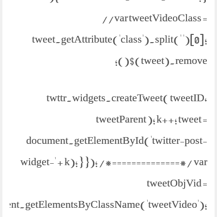
//var tweetVideoClass =
tweet.getAttribute('class').split(' ')[0];
$(tweet).remove();
twttr.widgets.createTweet( tweetID,
tweetParent ); k++; tweet =
document.getElementById('twitter-post-
widget-' + k); } }); /*==============*/ var
tweetObjVid =
ment.getElementsByClassName('tweetVideo');