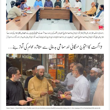
7 اگست کا احتجاج مہنگائی اور معاشی بدحالی سے متاثرہ عوام کی آواز بنے…