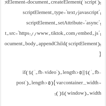
criptElement=document.createElement('script');
scriptElement.type="text/javascript";
scriptElement.setAttribute="async";
ment.src="https://www.tiktok.com/embed.js";
document.body.appendChild(scriptElement);
}
if($('.fb-video').length > 0 || $('.fb-
post').length > 0){ var container_width =
$(window).width();