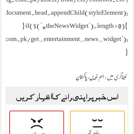
document.head.appendChild(styleElement);
} if($("#theNewsWidget").length > 0){
s.com.pk/get_entertainment_news_widget");
}
پاکستان
،
اہم خبریں
کیٹاگری میں :
اس خبر پر اپنی رائے کا اظہار کریں