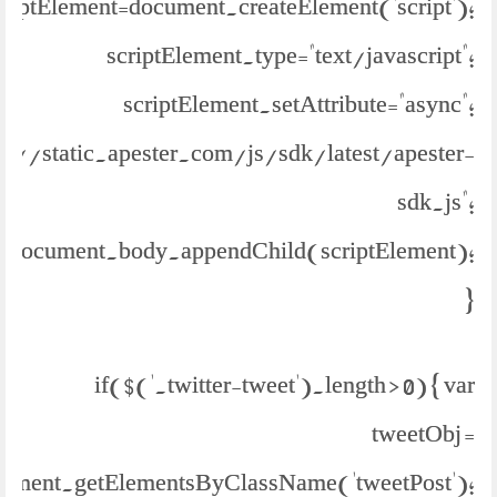
criptElement=document.createElement('script');
scriptElement.type="text/javascript";
scriptElement.setAttribute="async";
ps://static.apester.com/js/sdk/latest/apester-
sdk.js";
document.body.appendChild(scriptElement);
}
if($('.twitter-tweet').length > 0) { var
tweetObj =
ument.getElementsByClassName('tweetPost');