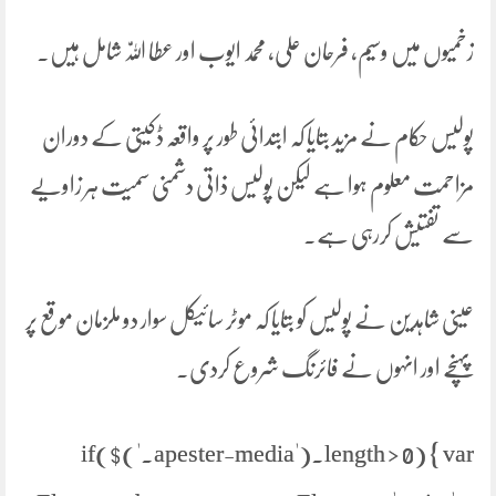
زخمیوں میں وسیم، فرحان علی، محمد ایوب اور عطا اللّٰہ شامل ہیں۔
پولیس حکام نے مزید بتایا کہ ابتدائی طور پر واقعہ ڈکیتی کے دوران
مزاحمت معلوم ہوا ہے لیکن پولیس ذاتی دشمنی سمیت ہر زاویے
سے تفتیش کررہی ہے۔
عینی شاہدین نے پولیس کو بتایا کہ موٹر سائیکل سوار دو ملزمان موقع پر
پہنچے اور انہوں نے فائرنگ شروع کردی۔
if($('.apester-media').length > 0) { var