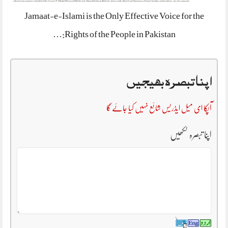
Jamaat-e-Islami is the Only Effective Voice for the
Rights of the People in Pakistan:…
اپنا تبصرہ بھیجیں
آپکا ای میل ایڈریس شائع نہیں کیا جائے گا
اپنا تبصرہ لکھیں