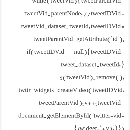
while (tweetVid) { tweetParentVid =
tweetVid.parentNode; //tweetIDVid =
tweetVid.dataset.tweetId; tweetIDVid =
tweetParentVid.getAttribute("id");
if(tweetIDVid === null){ tweetIDVid =
tweet.dataset.tweetId; }
$(tweetVid).remove();
twttr.widgets.createVideo( tweetIDVid,
tweetParentVid ); v++; tweetVid =
document.getElementById('twitter-vid-
widget-' + v); } }); }