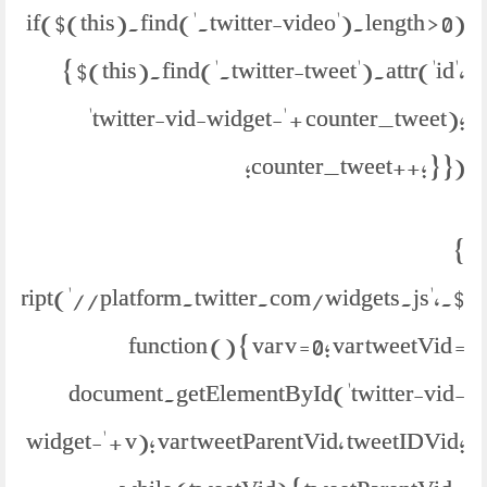
if($(this).find('.twitter-video').length > 0)
{ $(this).find('.twitter-tweet').attr('id',
'twitter-vid-widget-' + counter_tweet);
counter_tweet++; } });
}
etScript('//platform.twitter.com/widgets.js',
function () { var v = 0; var tweetVid =
document.getElementById('twitter-vid-
widget-' + v); var tweetParentVid, tweetIDVid;