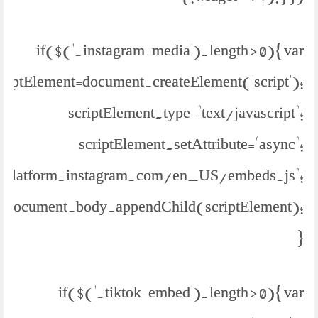
if($('.instagram-media').length > 0){ var
criptElement=document.createElement('script');
scriptElement.type="text/javascript";
scriptElement.setAttribute="async";
://platform.instagram.com/en_US/embeds.js";
document.body.appendChild(scriptElement);
}
if($('.tiktok-embed').length > 0){ var