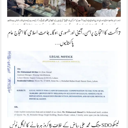
7 اگست کا احتجاج پرامن، آئینی اور جمہوری ہوگا۔جماعت اسلامی کا احتجاج عام
پاکستانیوں…
لیسکو SDO مزنگ محمد علی ریاض کے خلاف 5 کروڑ ہرجانے کا لیگل نوٹس