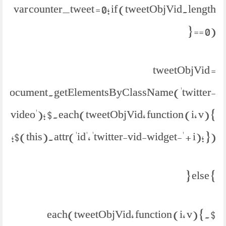
var counter_tweet = 0; if (tweetObjVid.length
== 0) {
tweetObjVid =
document.getElementsByClassName('twitter-
video'); $.each(tweetObjVid, function (i, v) {
$(this).attr('id', 'twitter-vid-widget-' + i); });
} else {
$.each(tweetObjVid, function (i, v) {