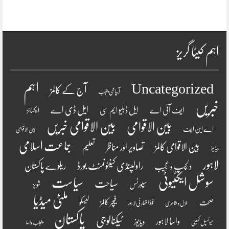
اہم کیٹا گریز
اہم
Uncategorized
آج کے کالمز
آبپاشی پنجاب
خبریں
ایل ڈی اے
ایف آئی اے
ایل ڈبلیو ایم سی
ایکسائز
بین الاقوامی
بین الاقوامی خبریں
اے این ایف
بین الاقوامی
جماعت اسلامی
بین الاقوامی کالمز
تصاویر اور مناظر
تعلیم
ویڈیوز
لاہور
راولپنڈی کینٹونمنٹ بورڈ
ریلوے پاکستان
دلچسپ و عجیب
سوشل ایکٹیوٹی
سیاست
سیاحت
سپورٹس
شوبز
ملٹی میڈیا
فیچر کالمز
صحت
لیسکو
فوڈ اتھارٹی لاہور
غزل و شاعری
پاکستان
ٹیکنالوجی
واسا لاہور
ویڈیوز
میونسپل کمیٹی
پنجاب واسا