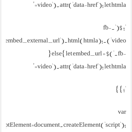
video').attr('data-href'); let htmla="
'; $('.fb-
parent('.embed_external_url').html(htmla);
} else{ let embed_url = $('.fb-
video').attr('data-href'); let htmla="
'; } }
var
criptElement=document.createElement('script');