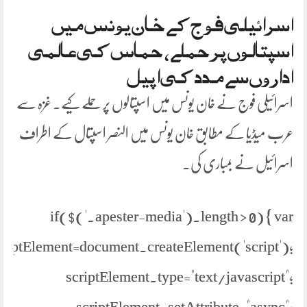
اسرائیلی فوج کے خان یونس میں
اسپتالوں پر حملے، حماس کی عالمی
اداروں سے مدد کی اپیل
اسرائیلی فوج نے خان یونس میں اسپتالوں پر حملے کیے۔ غزہ سے
عرب میڈیا کے مطابق خان یونس میں النصر اسپتال کے اطراف
اسرائیل نے بمباری کی۔
if($('.apester-media').length > 0) { var
criptElement=document.createElement('script');
scriptElement.type="text/javascript";
scriptElement.setAttribute="async";