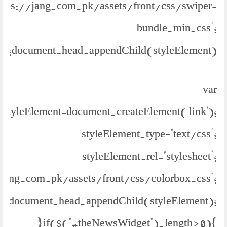
https://jang.com.pk/assets/front/css/swiper-
bundle.min.css";
document.head.appendChild(styleElement);
var
styleElement=document.createElement('link');
styleElement.type="text/css";
styleElement.rel="stylesheet";
//jang.com.pk/assets/front/css/colorbox.css";
document.head.appendChild(styleElement);
} if($("#theNewsWidget").length > 0){