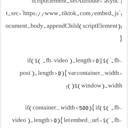
scriptElement.setAttribute="async";
ment.src="https://www.tiktok.com/embed.js";
document.body.appendChild(scriptElement);
}
if($('.fb-video').length > 0 || $('.fb-
post').length > 0){ var container_width =
$(window).width();
if(container_width < 500){ if($('.fb-
video').length > 0){ let embed_url = $('.fb-