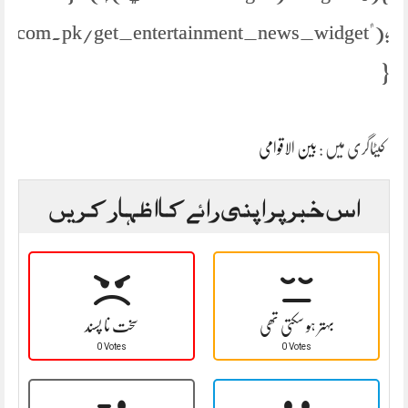
s.com.pk/get_entertainment_news_widget");
}
کیٹاگری میں :
بین الاقوامی
اس خبر پر اپنی رائے کا اظہار کریں
بہتر ہو سکتی تھی
سخت نا پسند
0 Votes
0 Votes