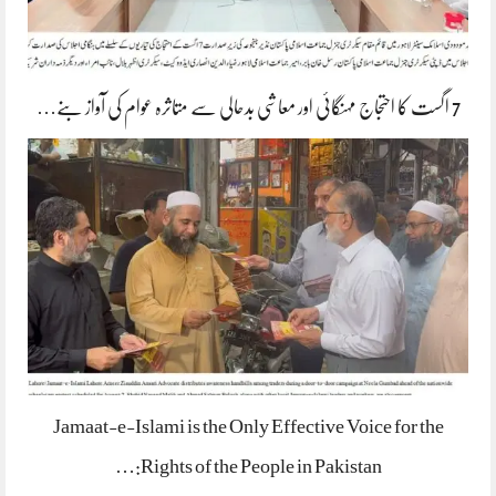
7 اگست کا احتجاج مہنگائی اور معاشی بدحالی سے متاثرہ عوام کی آواز بنے…
Jamaat-e-Islami is the Only Effective Voice for the
Rights of the People in Pakistan:…