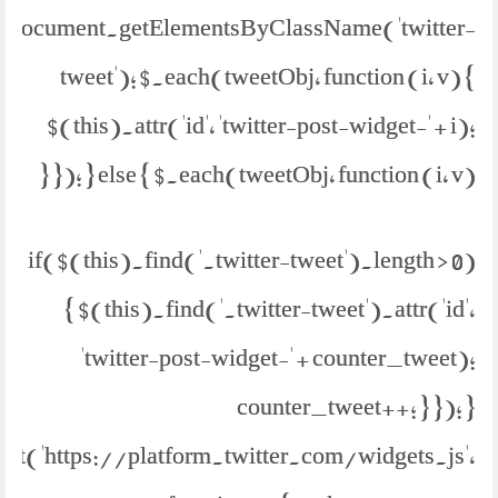
document.getElementsByClassName('twitter-
tweet'); $.each(tweetObj, function (i, v) {
$(this).attr('id', 'twitter-post-widget-' + i);
}); } else { $.each(tweetObj, function (i, v) {
if($(this).find('.twitter-tweet').length > 0)
{ $(this).find('.twitter-tweet').attr('id',
'twitter-post-widget-' + counter_tweet);
counter_tweet++; } }); }
ipt('https://platform.twitter.com/widgets.js',