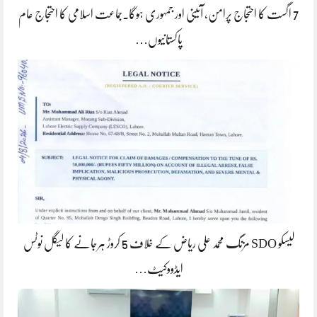
7 اگست کا احتجاج پرامن، آئینی اور جمہوری ہوگا۔جماعت اسلامی کا احتجاج عام
پاکستانیوں…
لیسکو SDO مزنگ محمد علی ریاض کے خلاف 5 کروڑ ہرجانے کا لیگل نوٹس
ایڈووکیٹ…