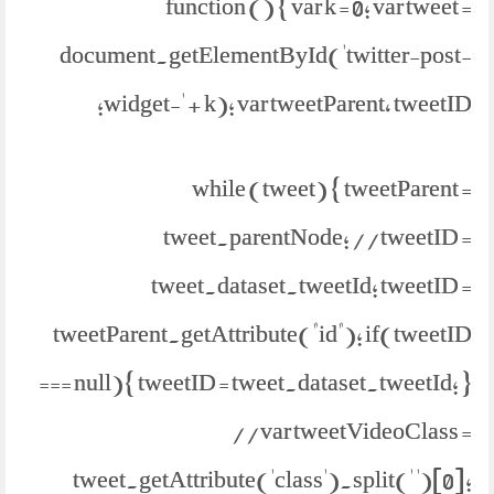
function () { var k = 0; var tweet =
document.getElementById('twitter-post-
widget-' + k); var tweetParent, tweetID;
while (tweet) { tweetParent =
tweet.parentNode; //tweetID =
tweet.dataset.tweetId; tweetID =
tweetParent.getAttribute("id"); if(tweetID
=== null){ tweetID = tweet.dataset.tweetId; }
//var tweetVideoClass =
tweet.getAttribute('class').split(' ')[0];