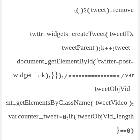
$(tweet).remove();
twttr.widgets.createTweet( tweetID,
tweetParent ); k++; tweet =
document.getElementById('twitter-post-
widget-' + k); } }); /*==============*/ var
tweetObjVid =
ment.getElementsByClassName('tweetVideo');
var counter_tweet = 0; if (tweetObjVid.length
== 0) {