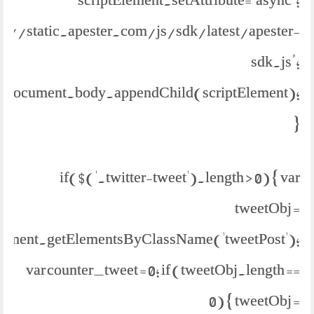
ps://static.apester.com/js/sdk/latest/apester-
sdk.js";
document.body.appendChild(scriptElement);
}
if($('.twitter-tweet').length > 0) { var
tweetObj =
ument.getElementsByClassName('tweetPost');
var counter_tweet = 0; if (tweetObj.length ==
0) { tweetObj =