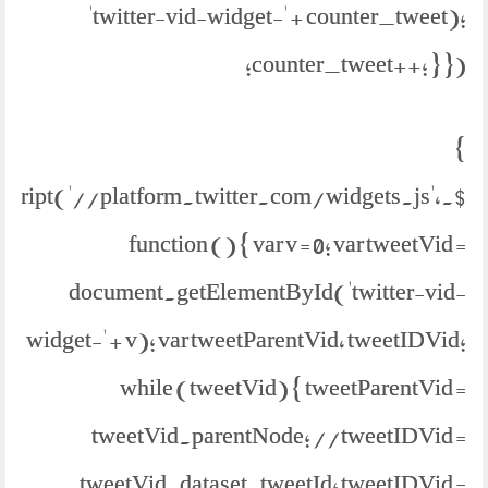
'twitter-vid-widget-' + counter_tweet);
counter_tweet++; } });
}
etScript('//platform.twitter.com/widgets.js',
function () { var v = 0; var tweetVid =
document.getElementById('twitter-vid-
widget-' + v); var tweetParentVid, tweetIDVid;
while (tweetVid) { tweetParentVid =
tweetVid.parentNode; //tweetIDVid =
tweetVid.dataset.tweetId; tweetIDVid =