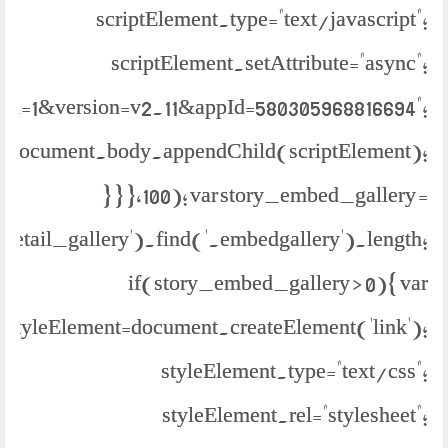
scriptElement.type="text/javascript";
scriptElement.setAttribute="async";
bml=1&version=v2.11&appId=580305968816694";
document.body.appendChild(scriptElement);
} } },100); var story_embed_gallery =
.detail_gallery').find('.embedgallery').length;
if(story_embed_gallery > 0){ var
styleElement=document.createElement('link');
styleElement.type="text/css";
styleElement.rel="stylesheet";