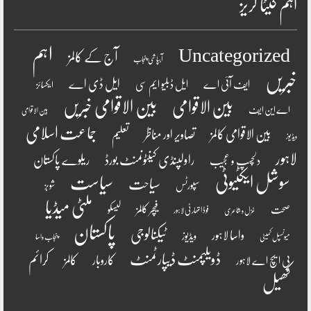
اہم کیٹا گریز
اہم
Uncategorized
آج کے کالمز
آبپاشی پنجاب
خبریں
ایل ڈی اے
ایف آئی اے
ایل ڈبلیو ایم سی
ایکسائز
بین الاقوامی
بین الاقوامی خبریں
اے این ایف
بین الاقوامی
جماعت اسلامی
بین الاقوامی کالمز
تصاویر اور مناظر
تعلیم
ویڈیوز
لاہور
راولپنڈی کینٹونمنٹ بورڈ
ریلوے پاکستان
دلچسپ و عجیب
سوشل ایکٹیوٹی
سیاست
سیاحت
سپورٹس
شوبز
ملٹی میڈیا
فیچر کالمز
صحت
لیسکو
فوڈ اتھارٹی لاہور
غزل و شاعری
پاکستان
ٹیکنالوجی
واسا لاہور
ویڈیوز
میونسپل کمیٹی
پنجاب واسا
ڈویلپمنٹ ڈیپارٹمنٹ
کرائم
کالمز
کاروبار
پی ایچ اے لاہور
کھیل