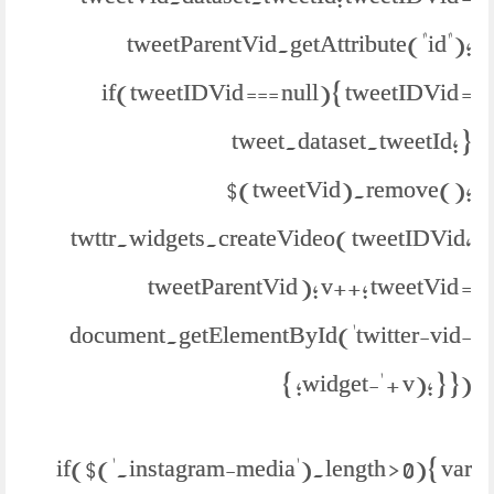
tweetParentVid.getAttribute("id");
if(tweetIDVid === null){ tweetIDVid =
tweet.dataset.tweetId; }
$(tweetVid).remove();
twttr.widgets.createVideo( tweetIDVid,
tweetParentVid ); v++; tweetVid =
document.getElementById('twitter-vid-
widget-' + v); } }); }
if($('.instagram-media').length > 0){ var