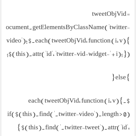
tweetObjVid =
document.getElementsByClassName('twitter-
video'); $.each(tweetObjVid, function (i, v) {
$(this).attr('id', 'twitter-vid-widget-' + i); });
} else {
$.each(tweetObjVid, function (i, v) {
if($(this).find('.twitter-video').length > 0)
{ $(this).find('.twitter-tweet').attr('id',