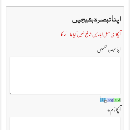
اپنا تبصرہ بھیجیں
آپکا ای میل ایڈریس شائع نہیں کیا جائے گا
اپنا تبصرہ لکھیں
*
آپکا نام