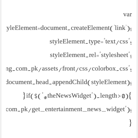
var
styleElement=document.createElement('link');
styleElement.type="text/css";
styleElement.rel="stylesheet";
//jang.com.pk/assets/front/css/colorbox.css";
document.head.appendChild(styleElement);
} if($("#theNewsWidget").length > 0){
s.com.pk/get_entertainment_news_widget");
}