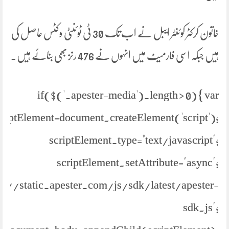
خاتون کرکٹر کوئنٹر ایبل نے اب تک 30 ٹی ٹوئنٹی وکٹس حاصل کی
ہیں جبکہ اسی فارمیٹ میں انہوں نے 476 رنز بھی بنائے ہیں۔
if($('.apester-media').length > 0) { var
criptElement=document.createElement('script');
scriptElement.type="text/javascript";
scriptElement.setAttribute="async";
ps://static.apester.com/js/sdk/latest/apester-
sdk.js";