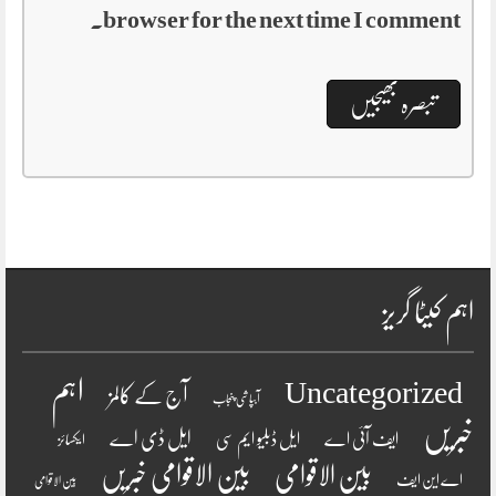
browser for the next time I comment.
اہم کیٹا گریز
اہم
Uncategorized
آج کے کالمز
آبپاشی پنجاب
خبریں
ایل ڈی اے
ایف آئی اے
ایل ڈبلیو ایم سی
ایکسائز
بین الاقوامی
بین الاقوامی خبریں
اے این ایف
بین الاقوامی