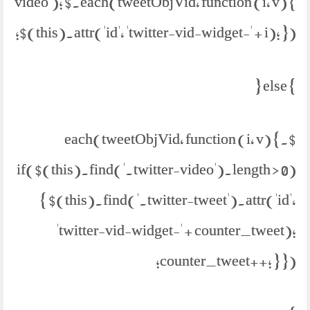
video'); $.each(tweetObjVid, function (i, v) {
$(this).attr('id', 'twitter-vid-widget-' + i); });
} else {
$.each(tweetObjVid, function (i, v) {
if($(this).find('.twitter-video').length > 0)
{ $(this).find('.twitter-tweet').attr('id',
'twitter-vid-widget-' + counter_tweet);
counter_tweet++; } });