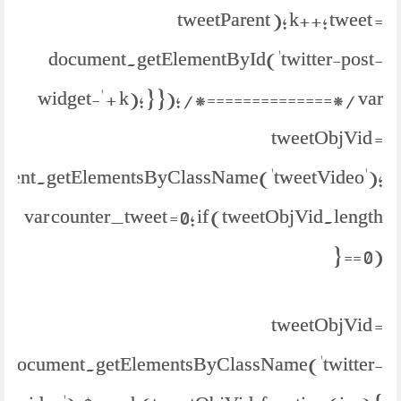
tweetParent ); k++; tweet =
document.getElementById('twitter-post-
widget-' + k); } }); /*==============*/ var
tweetObjVid =
ment.getElementsByClassName('tweetVideo');
var counter_tweet = 0; if (tweetObjVid.length
== 0) {
tweetObjVid =
document.getElementsByClassName('twitter-