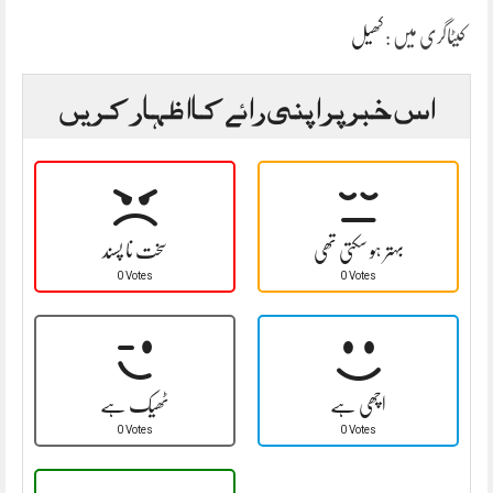
کیٹاگری میں :
کھیل
اس خبر پر اپنی رائے کا اظہار کریں
بہتر ہو سکتی تھی
سخت نا پسند
0 Votes
0 Votes
اچھی ہے
ٹھیک ہے
0 Votes
0 Votes