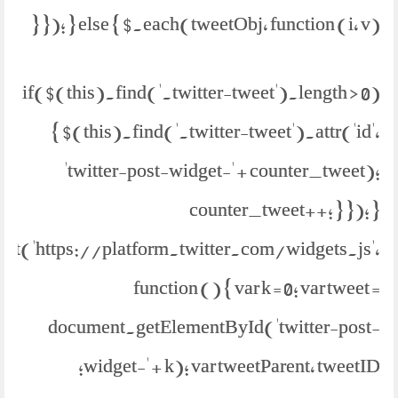
}); } else { $.each(tweetObj, function (i, v) {
if($(this).find('.twitter-tweet').length > 0)
{ $(this).find('.twitter-tweet').attr('id',
'twitter-post-widget-' + counter_tweet);
counter_tweet++; } }); }
ipt('https://platform.twitter.com/widgets.js',
function () { var k = 0; var tweet =
document.getElementById('twitter-post-
widget-' + k); var tweetParent, tweetID;