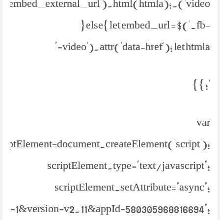
parent('.embed_external_url').html(htmla);
} else{ let embed_url = $('.fb-
video').attr('data-href'); let htmla="
'; } }
var
criptElement=document.createElement('script');
scriptElement.type="text/javascript";
scriptElement.setAttribute="async";
bml=1&version=v2.11&appId=580305968816694";