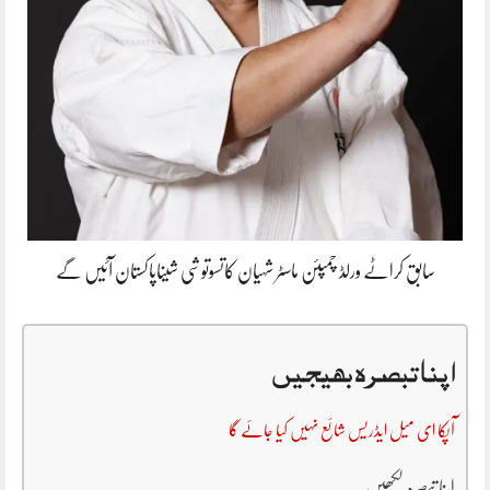
سابق کراٹے ورلڈ چمپئن ماسٹر شہیان کاتسوتوشی شیناپاکستان آئیں گے
اپنا تبصرہ بھیجیں
آپکا ای میل ایڈریس شائع نہیں کیا جائے گا
اپنا تبصرہ لکھیں