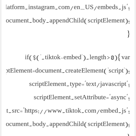
://platform.instagram.com/en_US/embeds.js";
document.body.appendChild(scriptElement);
}
if($('.tiktok-embed').length > 0){ var
criptElement=document.createElement('script');
scriptElement.type="text/javascript";
scriptElement.setAttribute="async";
ment.src="https://www.tiktok.com/embed.js";
document.body.appendChild(scriptElement);