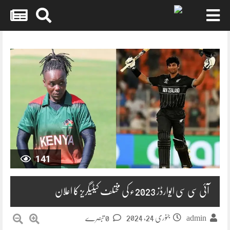
Skip
to
content
141
آئی سی سی ایوارڈز 2023ء کی مختلف کیٹیگریز کا اعلان
جنوری 24, 2024
0 تبصرے
admin