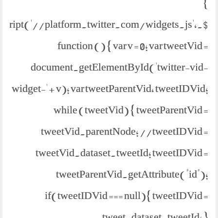
}
etScript('//platform.twitter.com/widgets.js',
function () { var v = 0; var tweetVid =
document.getElementById('twitter-vid-
widget-' + v); var tweetParentVid, tweetIDVid;
while (tweetVid) { tweetParentVid =
tweetVid.parentNode; //tweetIDVid =
tweetVid.dataset.tweetId; tweetIDVid =
tweetParentVid.getAttribute("id");
if(tweetIDVid === null){ tweetIDVid =
tweet.dataset.tweetId; }