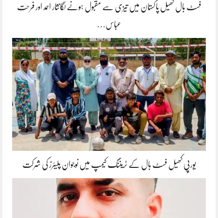
فسٹ بال کھیل پاکستان میں تیزی سے مقبول ہونے لگانثار احمد اور فرحت
عباس…
یورپی کھیل فسٹ بال کے ٹریننگ کیمپ میں نوجوان پلیئرز کی شرکت