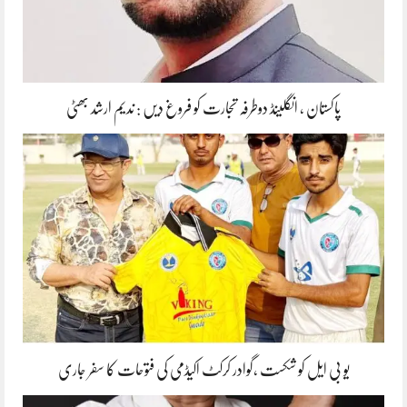
پاکستان ، انگلینڈ دوطرفہ تجارت کو فروغ دیں : ندیم ارشد بھٹی
یو بی ایل کو شکست ،گوادر کرکٹ اکیڈمی کی فتوحات کا سفر جاری