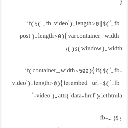
}
if($('.fb-video').length > 0 || $('.fb-
post').length > 0){ var container_width =
$(window).width();
if(container_width < 500){ if($('.fb-
video').length > 0){ let embed_url = $('.fb-
video').attr('data-href'); let htmla="
'; $('.fb-