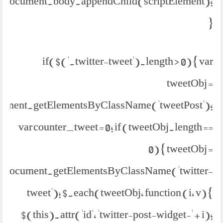
document.body.appendChild(scriptElement);
}
if($('.twitter-tweet').length > 0) { var
tweetObj =
ument.getElementsByClassName('tweetPost');
var counter_tweet = 0; if (tweetObj.length ==
0) { tweetObj =
document.getElementsByClassName('twitter-
tweet'); $.each(tweetObj, function (i, v) {
$(this).attr('id', 'twitter-post-widget-' + i);