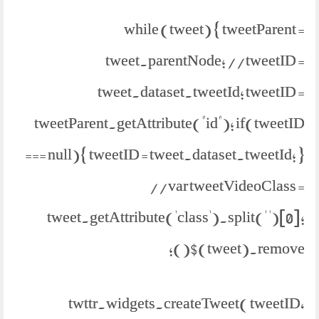
while (tweet) { tweetParent =
tweet.parentNode; //tweetID =
tweet.dataset.tweetId; tweetID =
tweetParent.getAttribute("id"); if(tweetID
=== null){ tweetID = tweet.dataset.tweetId; }
//var tweetVideoClass =
tweet.getAttribute('class').split(' ')[0];
$(tweet).remove();
twttr.widgets.createTweet( tweetID,