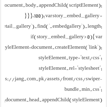
document.body.appendChild(scriptElement);
} } },100); var story_embed_gallery =
.detail_gallery').find('.embedgallery').length;
if(story_embed_gallery > 0){ var
styleElement=document.createElement('link');
styleElement.type="text/css";
styleElement.rel="stylesheet";
https://jang.com.pk/assets/front/css/swiper-
bundle.min.css";
document.head.appendChild(styleElement);