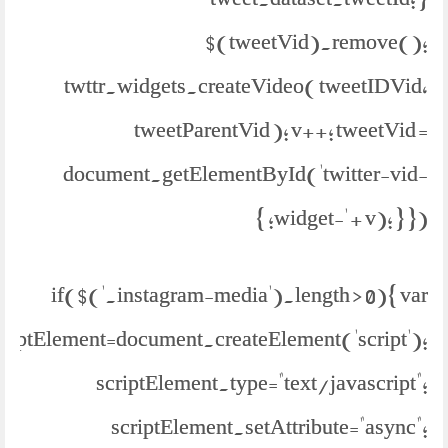
$(tweetVid).remove();
twttr.widgets.createVideo( tweetIDVid,
tweetParentVid ); v++; tweetVid =
document.getElementById('twitter-vid-
widget-' + v); } }); }
if($('.instagram-media').length > 0){ var
criptElement=document.createElement('script');
scriptElement.type="text/javascript";
scriptElement.setAttribute="async";