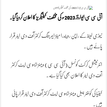
آئی سی سی ایوارڈز 2023ء کی مختلف کیٹیگریز کا اعلان کردیا گیا۔
نیوزی لینڈ کے راچن رویندرا مینز ایمرجنگ کرکٹر آف دی ایئر قرار
پائے ہیں۔
انٹرنیشنل کرکٹ کونسل (آئی سی سی) ویمنز ایسوسی ایٹ کرکٹر
آف دی ایئر کا اعلان بھی کیا گیا ہے۔
کینیا کی کوئنٹر ایبل ویمنز ایسوسی ایٹ کرکٹر آف دی ایئر قرار پائی
ہیں۔