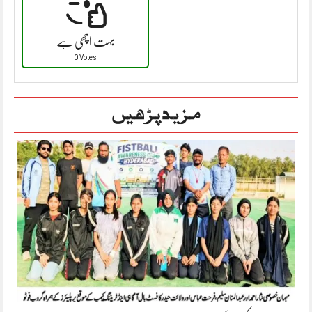
بہت اچھی ہے
0 Votes
مزید پڑھیں