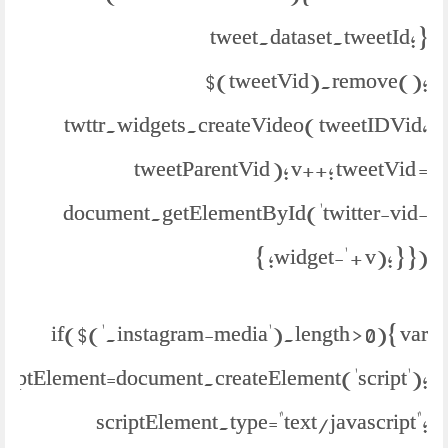
tweet.dataset.tweetId; }
$(tweetVid).remove();
twttr.widgets.createVideo( tweetIDVid,
tweetParentVid ); v++; tweetVid =
document.getElementById('twitter-vid-
widget-' + v); } }); }
if($('.instagram-media').length > 0){ var
criptElement=document.createElement('script');
scriptElement.type="text/javascript";