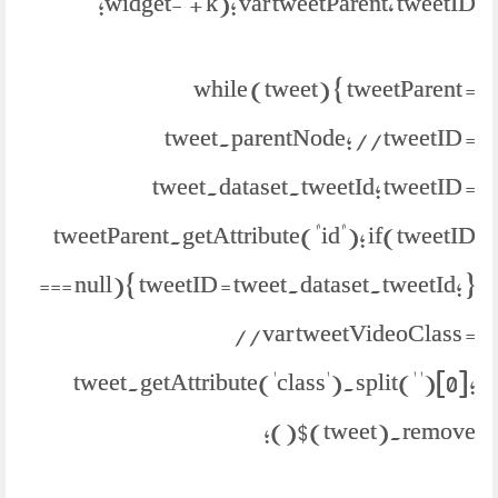
widget-' + k); var tweetParent, tweetID;
while (tweet) { tweetParent =
tweet.parentNode; //tweetID =
tweet.dataset.tweetId; tweetID =
tweetParent.getAttribute("id"); if(tweetID
=== null){ tweetID = tweet.dataset.tweetId; }
//var tweetVideoClass =
tweet.getAttribute('class').split(' ')[0];
$(tweet).remove();