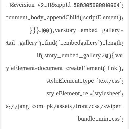
bml=1&version=v2.11&appId=580305968816694";
document.body.appendChild(scriptElement);
} } },100); var story_embed_gallery =
.detail_gallery').find('.embedgallery').length;
if(story_embed_gallery > 0){ var
styleElement=document.createElement('link');
styleElement.type="text/css";
styleElement.rel="stylesheet";
https://jang.com.pk/assets/front/css/swiper-
bundle.min.css";