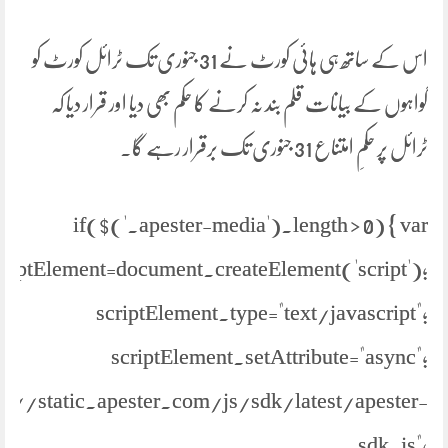
اس کے ساتھ ہی ہائی کورٹ نے 31 جنوری تک ٹرائل کورٹ کو
گواہوں کے بیانات قلم بند نہ کرنے کا حکم بھی دیا اور قرار دیا کہ
ٹرائل پر حکمِ امتناع 31 جنوری تک برقرار رہے گا۔
if($('.apester-media').length > 0) { var
criptElement=document.createElement('script');
scriptElement.type="text/javascript";
scriptElement.setAttribute="async";
ps://static.apester.com/js/sdk/latest/apester-
sdk.js";