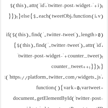
$(this).attr('id', 'twitter-post-widget-' + i);
}); } else { $.each(tweetObj, function (i, v) {
if($(this).find('.twitter-tweet').length > 0)
{ $(this).find('.twitter-tweet').attr('id',
'twitter-post-widget-' + counter_tweet);
counter_tweet++; } }); }
ipt('https://platform.twitter.com/widgets.js',
function () { var k = 0; var tweet =
document.getElementById('twitter-post-