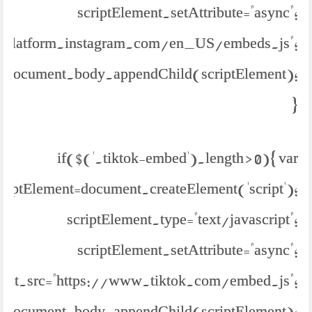
scriptElement.setAttribute="async";
://platform.instagram.com/en_US/embeds.js";
document.body.appendChild(scriptElement);
}
if($('.tiktok-embed').length > 0){ var
criptElement=document.createElement('script');
scriptElement.type="text/javascript";
scriptElement.setAttribute="async";
ment.src="https://www.tiktok.com/embed.js";
document.body.appendChild(scriptElement);