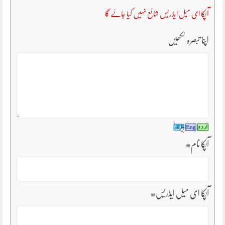
آپکا ای میل ایڈریس شائع نہیں کیا جائے گا
اپنا تبصرہ لکھیں
*
آپکا نام
*
آپکا ای میل ایڈریس