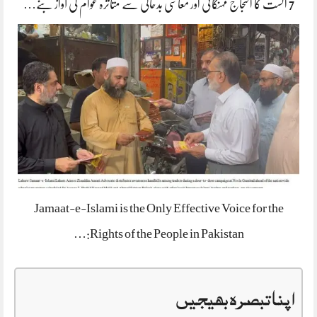
7 اگست کا احتجاج مہنگائی اور معاشی بدحالی سے متاثرہ عوام کی آواز بنے…
Jamaat-e-Islami is the Only Effective Voice for the
Rights of the People in Pakistan:…
اپنا تبصرہ بھیجیں