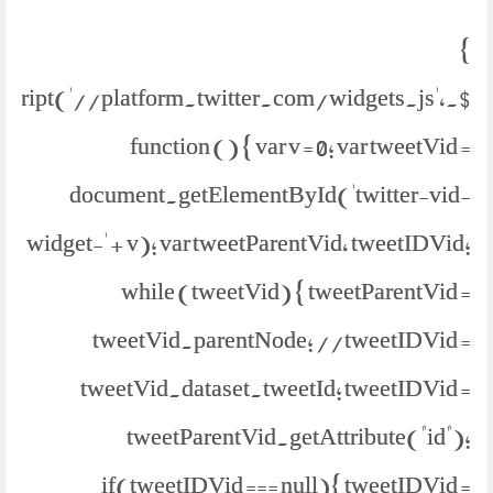
}
etScript('//platform.twitter.com/widgets.js',
function () { var v = 0; var tweetVid =
document.getElementById('twitter-vid-
widget-' + v); var tweetParentVid, tweetIDVid;
while (tweetVid) { tweetParentVid =
tweetVid.parentNode; //tweetIDVid =
tweetVid.dataset.tweetId; tweetIDVid =
tweetParentVid.getAttribute("id");
if(tweetIDVid === null){ tweetIDVid =