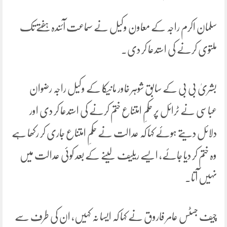
سلمان اکرم راجہ کے معاون وکیل نے سماعت آئندہ ہفتے تک
ملتوی کرنے کی استدعا کر دی۔
بشریٰ بی بی کے سابق شوہر خاور مانیکا کے وکیل راجہ رضوان
عباسی نے ٹرائل پر حکمِ امتناع ختم کرنے کی استدعا کر دی اور
دلائل دیتے ہوئے کہا کہ عدالت نے حکمِ امتناع جاری کر رکھا ہے
وہ ختم کر دیا جائے، ایسے ریلیف لینے کے بعد کوئی عدالت میں
نہیں آتا۔
چیف جسٹس عامر فاروق نے کہا کہ ایسا نہ کہیں، ان کی طرف سے