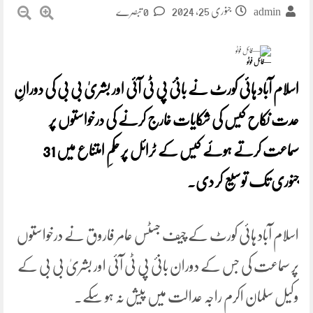
جنوری 25, 2024
0 تبصرے
admin
—فائل فوٹو
اسلام آباد ہائی کورٹ نے بانیٔ پی ٹی آئی اور بشریٰ بی بی کی دورانِ
عدت نکاح کیس کی شکایات خارج کرنے کی درخواستوں پر
سماعت کرتے ہوئے کیس کے ٹرائل پر حکمِ امتناع میں 31
جنوری تک توسیع کر دی۔
اسلام آباد ہائی کورٹ کے چیف جسٹس عامر فاروق نے درخواستوں
پر سماعت کی جس کے دوران بانیٔ پی ٹی آئی اور بشریٰ بی بی کے
وکیل سلمان اکرم راجہ عدالت میں پیش نہ ہو سکے۔