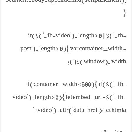
}
if($('.fb-video').length > 0 || $('.fb-
post').length > 0){ var container_width =
$(window).width();
if(container_width < 500){ if($('.fb-
video').length > 0){ let embed_url = $('.fb-
video').attr('data-href'); let htmla="