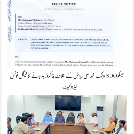
لیسکو SDO مزنگ محمد علی ریاض کے خلاف 5 کروڑ ہرجانے کا لیگل نوٹس
ایڈووکیٹ…