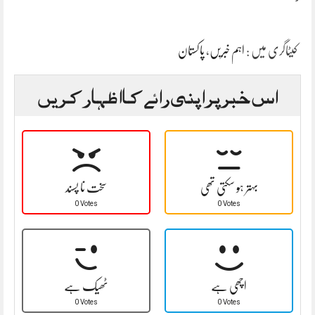
پاکستان
،
اہم خبریں
کیٹاگری میں :
اس خبر پر اپنی رائے کا اظہار کریں
بہتر ہو سکتی تھی
سخت نا پسند
0 Votes
0 Votes
اچھی ہے
ٹھیک ہے
0 Votes
0 Votes