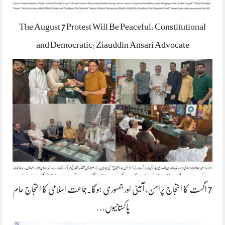
The August 7 Protest Will Be Peaceful, Constitutional
and Democratic: Ziauddin Ansari Advocate
7 اگست کا احتجاج پرامن، آئینی اور جمہوری ہوگا۔جماعت اسلامی کا احتجاج عام
پاکستانیوں…