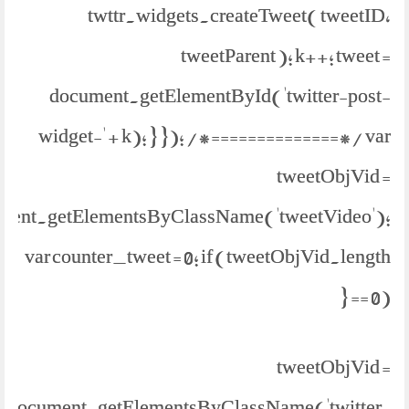
twttr.widgets.createTweet( tweetID,
tweetParent ); k++; tweet =
document.getElementById('twitter-post-
widget-' + k); } }); /*==============*/ var
tweetObjVid =
ment.getElementsByClassName('tweetVideo');
var counter_tweet = 0; if (tweetObjVid.length
== 0) {
tweetObjVid =
document.getElementsByClassName('twitter-