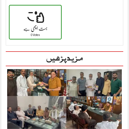
بہت اچھی ہے
0 Votes
مزید پڑھیں