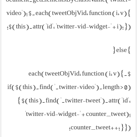
video'); $.each(tweetObjVid, function (i, v) {
$(this).attr('id', 'twitter-vid-widget-' + i); });
} else {
$.each(tweetObjVid, function (i, v) {
if($(this).find('.twitter-video').length > 0)
{ $(this).find('.twitter-tweet').attr('id',
'twitter-vid-widget-' + counter_tweet);
counter_tweet++; } });