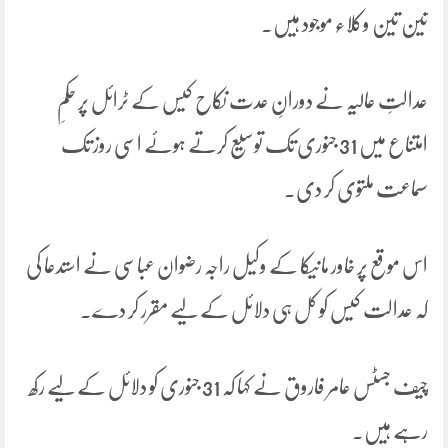
تین تین وکلاء موجود ہیں۔
عدالتِ عالیہ نے دورانِ عدت نکاح کیس کے ٹرائل پر حکمِ
امتناع میں 31 جنوری تک توسیع کرتے ہوئے اسی روز تک
سماعت ملتوی کر دی۔
اس موقع پر خاور مانیکا کے وکیل راجہ رضوان عباسی نے استدعا کی
کہ عدالت کیس کو کل ہی دلائل کے لیے مقرر کر دے۔
چیف جسٹس عامر فاروق نے کہا کہ 31 جنوری کو دلائل کے لیے رکھ
رہے ہیں۔