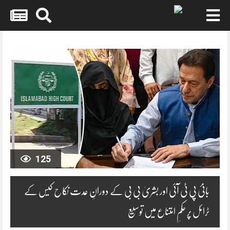
Skip
to
content
125
بانیٔ پی ٹی آئی اور بشریٰ بی بی کے دورانِ عدت نکاح کیس کے
ٹرائل پر حکمِ امتناع میں توسیع