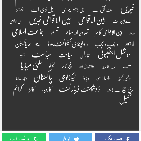
خبریں
ایل ڈی اے
ایف آئی اے
ایل ڈبلیو ایم سی
ایکسائز
بین الاقوامی
بین الاقوامی خبریں
اے این ایف
بین الاقوامی
جماعت اسلامی
بین الاقوامی کالمز
تصاویر اور مناظر
تعلیم
ویڈیوز
لاہور
راولپنڈی کینٹونمنٹ بورڈ
ریلوے پاکستان
دلچسپ و عجیب
سوشل ایکٹیوٹی
سیاست
سیاحت
سپورٹس
شوبز
ملٹی میڈیا
فیچر کالمز
صحت
لیسکو
فوڈ اتھارٹی لاہور
غزل و شاعری
پاکستان
ٹیکنالوجی
واسا لاہور
ویڈیوز
میونسپل کمیٹی
پنجاب واسا
ڈویلپمنٹ ڈیپارٹمنٹ
کرائم
کالمز
کاروبار
پی ایچ اے لاہور
کھیل
فیس بک
ٹویٹر
واٹس ایپ