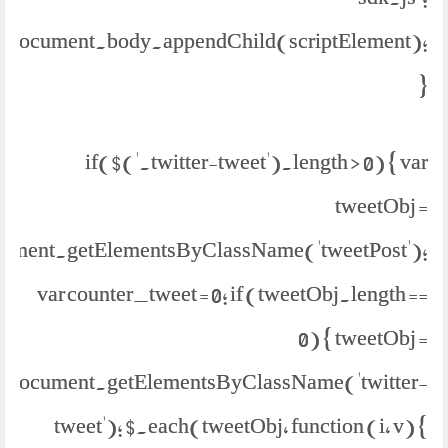
document.body.appendChild(scriptElement);
}
if($('.twitter-tweet').length > 0) { var
tweetObj =
ument.getElementsByClassName('tweetPost');
var counter_tweet = 0; if (tweetObj.length ==
0) { tweetObj =
document.getElementsByClassName('twitter-
tweet'); $.each(tweetObj, function (i, v) {