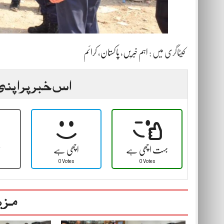
کیٹاگری میں :
اہم خبریں
،
پاکستان
،
کرائم
اس خبر پر اپنی
بہت اچھی ہے
اچھی ہے
ٹ
0 Votes
0 Votes
مزی