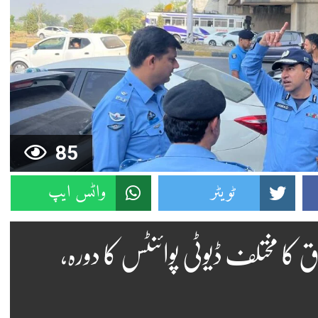
85
ٹویٹر
واٹس ایپ
ق کا مختلف ڈیوٹی پوائنٹس کا دورہ،