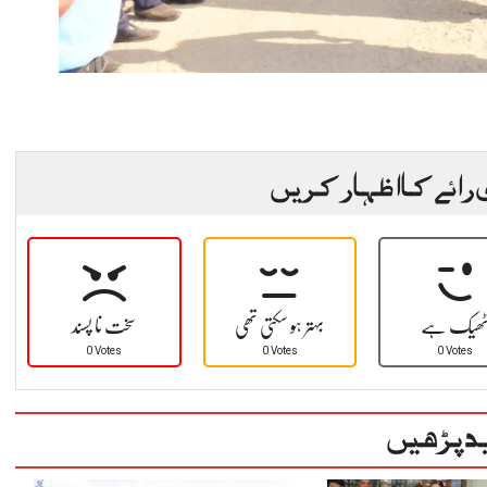
 رائے کا اظہار کریں
ھیک ہے
بہتر ہو سکتی تھی
سخت نا پسند
0 Votes
0 Votes
0 Votes
د پڑھیں