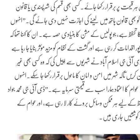
 قیمت پر برقرار رکھا جائے۔ کسی بھی قسم کی شرپسندی یا قانون
 کو بھی قانون ہاتھ میں لینے کی اجازت نہیں دی جائے گی۔”انہوں
کا تحفظ ہے، جو پولیس کے مشن کا بنیادی حصہ ہے۔ ان کا کہنا تھا کہ
 اقدامات کر رہی ہے اور گشت کے نظام کو مزید مؤثر بنایا جا رہا ہے
ڈی آئی جی اسلام آباد نے شہریوں سے اپیل کی کہ وہ کسی بھی غیر
ریں تاکہ شہر میں امن و امان کا ماحول برقرار رکھا جا سکے۔انہوں
عوام کا اعتماد ہمارا سب سے قیمتی سرمایہ ہے۔”ڈی آئی جی محمد جواد
ظ کے لیے ہر ممکن وسائل بروئے کار لا رہی ہے، اور عوام کے
ے کوششیں جاری ہیں۔