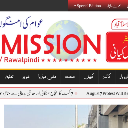
ی
ہم سے رابطہ
Special Edition
روبار
کالمز
کھیل
صحت
ملٹی میڈیا
شوبز
تعلیم
August 7 Prote
7 اگست کا احتجاج مہنگائی اور معاشی بدحالی سے متاثرہ عوام کی آواز بنے گا: نذیر جنجوعہ