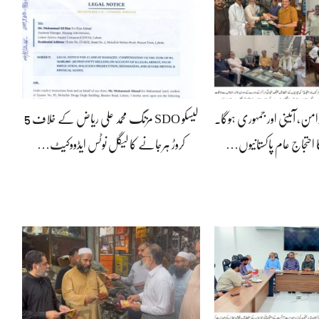
رامن، آئینی اور جمہوری ہوگا۔
لیسکو SDO مزنگ محمد علی ریاض کے خلاف 5
 احتجاج عام پاکستانیوں…
کروڑ ہرجانے کا لیگل نوٹس ایڈووکیٹ…