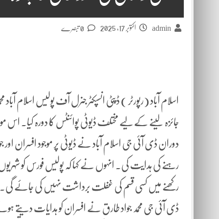
اکتوبر 17, 2025
admin
0 تبصرے
اسلام آباد (رپورٹر ) ڈپٹی انسپکٹر جنرل آف پولیس اسلام آباد
جائزہ لینے کے لیے مختلف ڈیوٹی پوائنٹس کا دورہ کیا۔ اس
دوران ڈی آئی جی اسلام آباد نے ڈیوٹی پر موجود افسران اور جو
رہنے کی ہدایت کی۔ انہوں نے کہا کہ پولیس فورس کو شہریوں 
رکھنے میں کسی قسم کی غفلت برداشت نہیں کی جائے گی۔
ڈی آئی جی محمد جواد طارق نے افسران کو ہدایات دیتے ہوئے