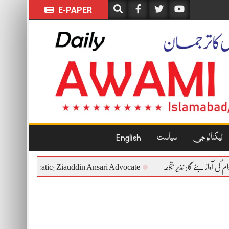
E-PAPER
ٹیکنالوجی
سیاست
English
nstitutional and Democratic: Ziauddin Ansari Advocate