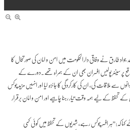
 محمد جواد طارق نے وفاقی دارالحکومت میں امن و امان کی صورتحال کا
 موقع پر سینئر پولیس افسران بھی ان کے ہمراہ تھے۔دورے کے
انوں سے ملاقات کی، ان کی کارکردگی کا جائزہ لیا اور انہیں مزید چوکس
کے تحفظ کے لیے ہمہ وقت تیار رہنا چاہیے اور امن و امان برقرار
 کہا کہ:”ہر افسر چوکس رہے، شہریوں کے تحفظ میں کوئی کمی