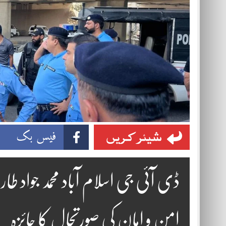
شیئر کریں
فیس بک
ڈی آئی جی اسلام آباد محمد جواد طار
امن و امان کی صورتحال کا جائزہ