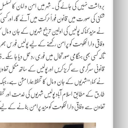
برداشت نہیں کی جائے گی۔ شہر میں امن و امان کا تسلسل ہر
شکنی کی صورت میں قانون فوراً حرکت میں آئے گا، اور کسی
نے مزید کہا کہ پولیس کی اولین ترجیح شہریوں کے جان و مال 
وفاقی دارالحکومت کو پرامن رکھنے کے لیے پولیس فورس بھرپور
تاکہ کسی بھی ہنگامی صورتحال میں فوری ردِعمل دیا جا سکے۔
قانونی سرگرمی سے گریز کریں اور پولیس کے ساتھ مکمل تعاون ک
نے کہا:”شہریوں کے جان و مال کا تحفظ ہمارا مشن ہے، جبکہ 
طارق کے مطابق اسلام آباد پولیس شہریوں کی خدمت اور تحف
تعاون سے وفاقی دارالحکومت کو مزید پرامن بنانے کے لی