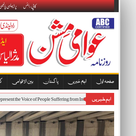
Skip
کاپی رائٹس
پرائیویسی پالیس
to
content
صفحہ اوّل
اہم خبریں
پاکستان
بین الاقوامی
کا
اہم خبریں
st Will Represent the Voice of People Suffering from Inflation and Econo