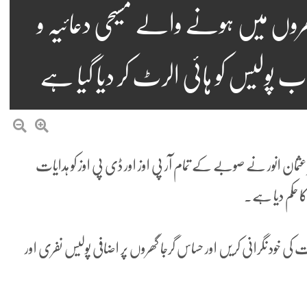
ھروں میں ہونے والے مسیحی دعائیہ و
اب پولیس کو ہائی الرٹ کر دیا گیا ہے
عثمان انور نے صوبے کے تمام آر پی اوز اور ڈی پی اوز کو ہدایات
ا حکم دیا ہے۔
ی خود نگرانی کریں اور حساس گرجا گھروں پر اضافی پولیس نفری اور