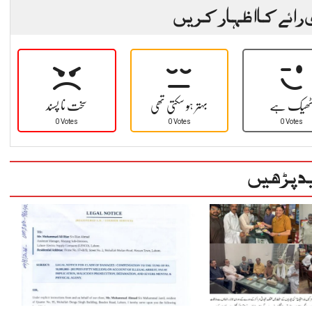
 رائے کا اظہار کریں
ھیک ہے
بہتر ہو سکتی تھی
سخت نا پسند
0 Votes
0 Votes
0 Votes
د پڑھیں