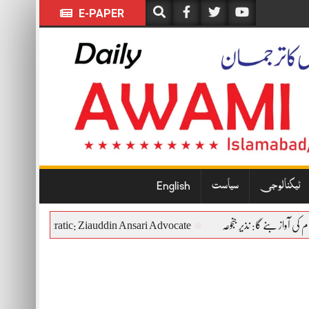
E-PAPER
ٹیکنالوجی
سیاست
English
itutional and Democratic: Ziauddin Ansari Advocate