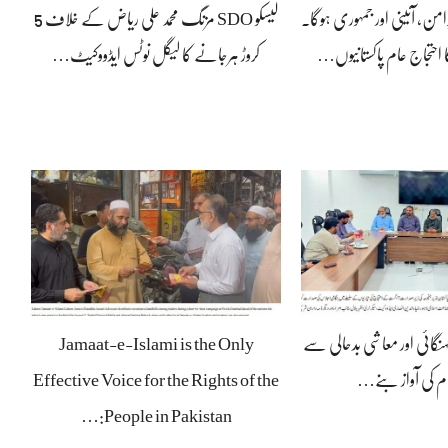
رامن، آئینی اور جمہوری ہوگا۔
لیسکو SDO مزنگ محمد علی ریاض کے خلاف 5
 احتجاج عام پاکستانیوں…
کروڑ ہرجانے کا لیگل نوٹس ایڈووکیٹ…
ہنگائی اور معاشی بدحالی سے
Jamaat-e-Islami is the Only
ام کی آواز بنے…
Effective Voice for the Rights of the
People in Pakistan:…