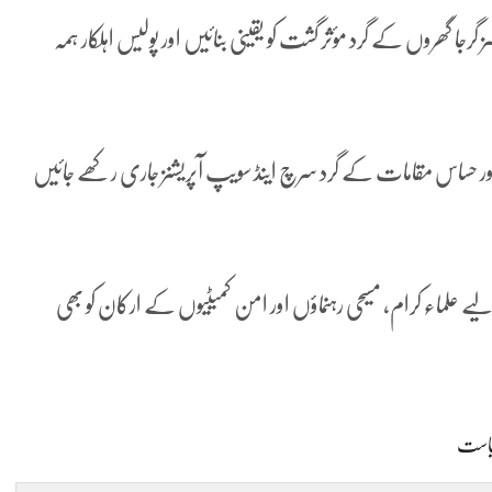
گرجا گھروں کے گرد مؤثر گشت کو یقینی بنائیں اور پولیس اہلکار ہمہ
وں اور حساس مقامات کے گرد سرچ اینڈ سویپ آپریشنز جاری رکھے جائیں
لماء کرام، مسیحی رہنماؤں اور امن کمیٹیوں کے ارکان کو بھی
است