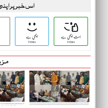
اس خبر پر اپنی
بہت اچھی ہے
اچھی ہے
ٹ
0 Votes
0 Votes
مزی