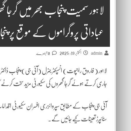
لاہور سمیت پنجاب بھر میں گرجا گ
عباداتی پروگراموں کے موقع پر پنج
اکتوبر 19, 2025
admin
0 تبصرے
لاہور ( فاروق راجپوت) انسپکٹر جنرل (آئی جی) پنجاب ڈاکٹر 
جاری کرتے ہوئے گرجا گھروں کی سکیورٹی مزید سخت کرنے ک
آئی جی پنجاب کے مطابق سپروائزری افسران سکیورٹی اقدامات ک
سنائپرز تعینات کیے جائیں گے۔