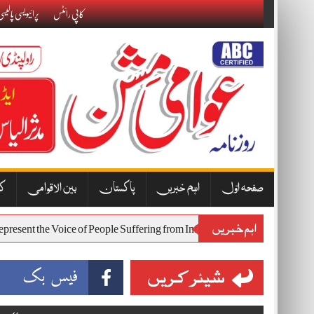
Skip
کاپی رائٹس
پرائیویسی پالیس
to
content
صفحہ اوّل
اہم خبریں
پاکستان
بین الاقوامی
کا
اہم خبریں
Will Represent the Voice of People Suffering from Inflation and Economic
شیئر کریں
فیس بک