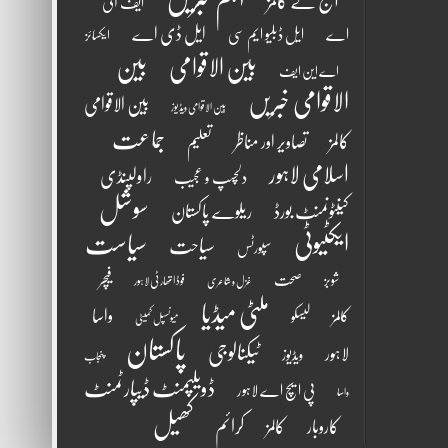
آج کے کالمز
ایف آئی
ایل ڈی اے
اے
ایل ڈبلیو ایم سی
ایکسائز
بین الاقوامی
بین
اے این ایف
الاقوامی خبریں
بین الاقوامی
بین الاقوامی ویڈیوز
جماعت
کالمز
تصاویر اور مناظر
تعلیم
اسلامی لاہور
راولپنڈی
دلچسپ و عجیب
سوشل
کینٹونمنٹ بورڈ
ریلوے پاکستان
ایکٹیوٹی
سیاست
سیاحت
سپورٹس
فیچر
شوبز
صحت
فوڈ اتھارٹی لاہور
غزل و شاعری
ملٹی میڈیا
واسا
کالمز
لیسکو
میونسپل کمیٹی
پاکستان
ٹیکنالوجی
لاہور
ویڈیوز
پنجاب
ڈویلپمنٹ ڈیپارٹمنٹ
پی ایچ اے لاہور
واسا
کھیل
کرائم
کالمز
کاروبار