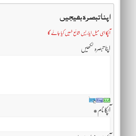
اپنا تبصرہ بھیجیں
آپکا ای میل ایڈریس شائع نہیں کیا جائے گا
اپنا تبصرہ لکھیں
آپکا نام
*