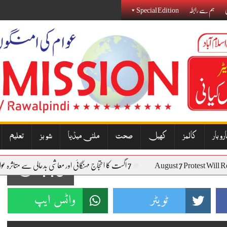
ی
ہم سے رابطہ
Special Edition
روبار
کالمز
کھیل
صحت
ملٹی میڈیا
شوبز
تعلیم
August 7 Protest 
7 اگست کا احتجاج مہنگائی اور معاشی بدحالی سے متاثرہ عوام کی آواز بنے گا: نذیر جنجوعہ
113
ٹویٹر
واٹس ایپ