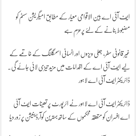
ایف آئی اے بین الاقوامی معیار کے مطابق امیگریشن سسٹم کو
مضبوط بنانے کے لئے پرعزم ہے
غیر قانونی سفر، جعلی ویزوں اور انسانی اسمگلنگ کے خاتمے کے
لیے ایف آئی اے کے اقدامات میں مزید تیزی لائی جائے گی۔
ڈائریکٹر ایف آئی اے لاہور
ڈائریکٹر ایف آئی اے لاہور نے ائرپورٹ پر تعینات ایف آئی
اے افسران کو متعلقہ محکموں کے ساتھ بہترین کوآرڈینیشن پر زور دیا