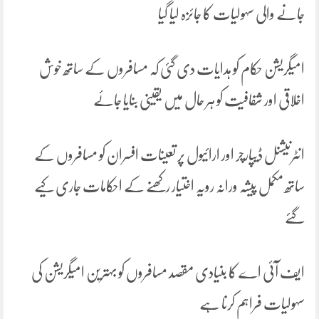
جانے والی سہولیات کا جائزہ لیا گیا
امیگریشن حکام کو ہدایات دی گئی کہ مسافروں کے ساتھ خوش
اخلاقی اور شفافیت کو ہر حال میں یقینی بنایا جائے
انٹرنیشنل ڈیپارچر اور ارائیول پر تعینات افسران کو مسافروں کے
ساتھ مکمل پیشہ ورانہ رویہ اختیار رکھنے کے احکامات جاری کیے
گئے
ایف آئی اے کا بنیادی مقصد مسافروں کو بہترین امیگریشن کی
سہولیات فراہم کرنا ہے