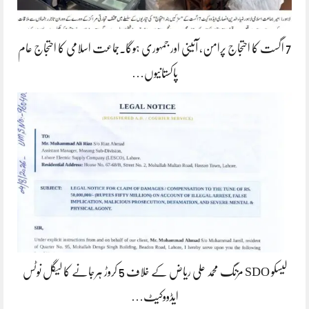
7 اگست کا احتجاج پرامن، آئینی اور جمہوری ہوگا۔جماعت اسلامی کا احتجاج عام
پاکستانیوں…
لیسکو SDO مزنگ محمد علی ریاض کے خلاف 5 کروڑ ہرجانے کا لیگل نوٹس
ایڈووکیٹ…