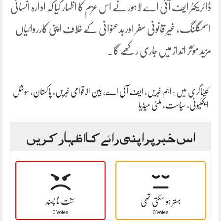
ڈائریکٹر ایف آئی اے لاہور نے اس عزم کا اظہار کیا کہ ادارہ انسانی
اسمگلنگ، غیر قانونی سفر اور بدعنوانی کے خلاف اپنی کارروائیاں
مزید مؤثر انداز میں جاری رکھے گا۔
کیٹاگری میں :
اہم خبریں
،
ایف آئی اے
،
بین الاقوامی خبریں
،
پاکستان
،
سوشل
ایکٹیوٹی
،
سیاست
،
ملٹی میڈیا
اس خبر پر اپنی رائے کا اظہار کریں
بہتر ہو سکتی تھی
سخت نا پسند
0 Votes
0 Votes