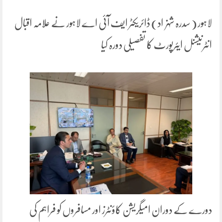
لاہور ( سدرہ شہزاد) ڈائریکٹر ایف آئی اے لاہور نے علامہ اقبال
انٹرنیشنل ایئرپورٹ کا تفصیلی دورہ کیا
دورے کے دوران امیگریشن کاؤنٹرز اور مسافروں کو فراہم کی