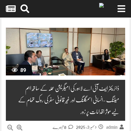
Skip
to
content
89
ڈائریکٹر ایف آئی اے لاہور کی امیگریشن عملہ کے ساتھ اہم
میٹنگ -انسانی اسمگلنگ اور غیر قانونی سفر کی روک تھام کے
لیے موثر اقدامات پر زور
دسمبر 3, 2025
admin
0 تبصرے