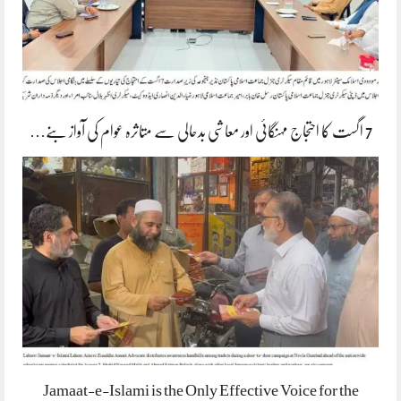
7 اگست کا احتجاج مہنگائی اور معاشی بدحالی سے متاثرہ عوام کی آواز بنے…
Jamaat-e-Islami is the Only Effective Voice for the