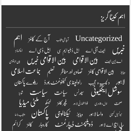
اہم کیٹا گریز
اہم
Uncategorized
آج کے کالمز
آبپاشی پنجاب
خبریں
ایل ڈی اے
ایف آئی اے
ایل ڈبلیو ایم سی
ایکسائز
بین الاقوامی
بین الاقوامی خبریں
اے این ایف
بین الاقوامی
جماعت اسلامی
بین الاقوامی کالمز
تصاویر اور مناظر
تعلیم
ویڈیوز
لاہور
راولپنڈی کینٹونمنٹ بورڈ
ریلوے پاکستان
دلچسپ و عجیب
سوشل ایکٹیوٹی
سیاست
سیاحت
سپورٹس
شوبز
ملٹی میڈیا
فیچر کالمز
صحت
لیسکو
فوڈ اتھارٹی لاہور
غزل و شاعری
پاکستان
ٹیکنالوجی
واسا لاہور
ویڈیوز
میونسپل کمیٹی
پنجاب واسا
ڈویلپمنٹ ڈیپارٹمنٹ
کرائم
کالمز
کاروبار
پی ایچ اے لاہور