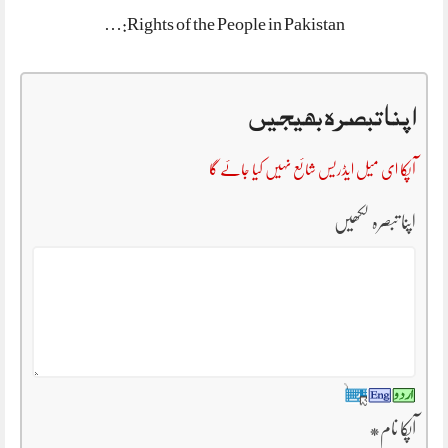
Rights of the People in Pakistan:…
اپنا تبصرہ بھیجیں
آپکا ای میل ایڈریس شائع نہیں کیا جائے گا
اپنا تبصرہ لکھیں
آپکا نام
*