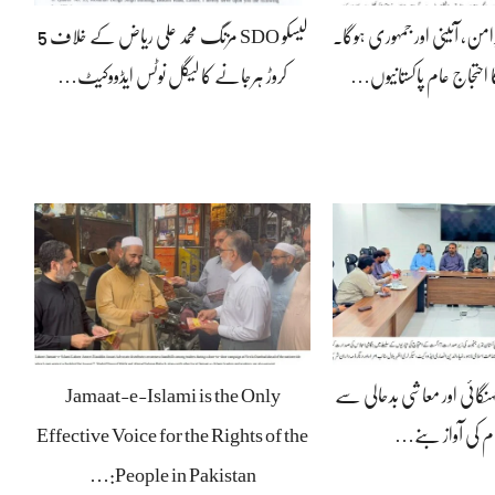
رامن، آئینی اور جمہوری ہوگا۔
لیسکو SDO مزنگ محمد علی ریاض کے خلاف 5
 احتجاج عام پاکستانیوں…
کروڑ ہرجانے کا لیگل نوٹس ایڈووکیٹ…
ہنگائی اور معاشی بدحالی سے
Jamaat-e-Islami is the Only
ام کی آواز بنے…
Effective Voice for the Rights of the
People in Pakistan:…