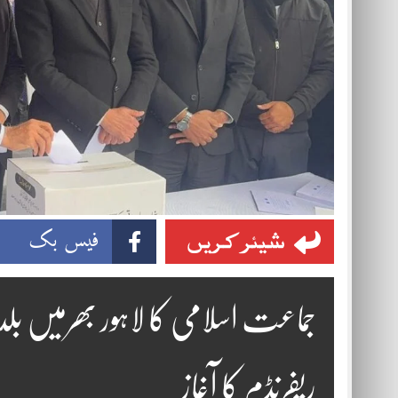
شیئر کریں
فیس بک
ریفرنڈم کا آغاز