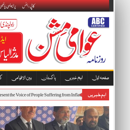
Skip
کاپی رائٹس
پرائیویسی پالیس
to
content
صفحہ اوّل
اہم خبریں
پاکستان
بین الاقوامی
کا
اہم خبریں
Will Represent the Voice of People Suffering from Inflation and Economic 