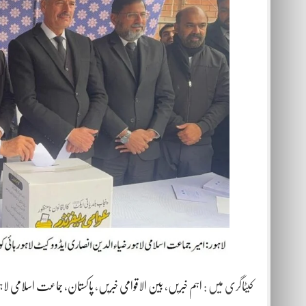
کیٹاگری میں :
اہم خبریں
،
بین الاقوامی خبریں
،
پاکستان
،
جماعت اسلامی لاہو