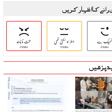
 رائے کا اظہار کریں
ھیک ہے
بہتر ہو سکتی تھی
سخت نا پسند
0 Votes
0 Votes
0 Votes
د پڑھیں