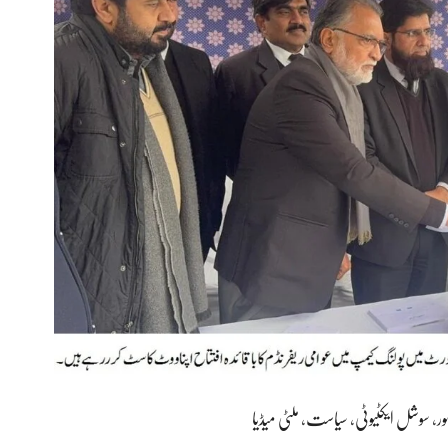
ر
،
سوشل ایکٹیوٹی
،
سیاست
،
ملٹی میڈیا