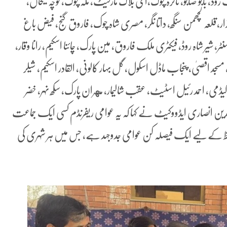
رک، رستم پارک، اچھرہ سٹاپ، شالیمار کالونی، 60 فٹ روڈ، بابو صابو، ناگرہ چوک،ای بلاک مارکیٹ، مکہ چوک، کوچہ شیخاں،
بازار،قلعہ لچھمن سنگھ، داتا نگر، مصری شاہ چوک، فاروق گنج، فیض باغ
 سنٹر، شیر شاہ روڈ، فیکٹری ملک فاروق، مین پارک، چائنا اسکیم، رانا وقار،
جد اقصیٰ، پنجاب ماڈل اسکول، گل بہار کالونی، القادر اسکیم، شیلر
ڈمی، احمد رئیل اسٹیٹ، عقب شالیمار، مهران پارک، سکھ نہر، خضر
 الدین انصاری ایڈووکیٹ نے کہا کہ یہ عوامی ریفرنڈم کسی ایک جماعت
حفظ کے لیے ایک فیصلہ کن عوامی جدوجہد ہے، جس میں ہر شہری کی