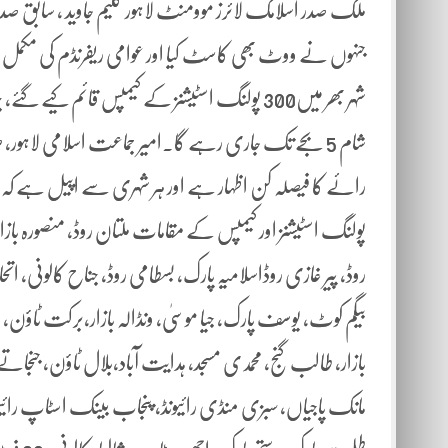
ملک صدر اسلامک لائرز موومنٹ لاہور کلیم جاوید ، سابق صدر 
جنہوں نے ووٹ بھی کاسٹ کیا اور عوامی ریفرنڈم کی مکمل ح
شہر بھر میں300 پولنگ اسٹیشنز کے کیمپس قائم ک
شام 5 بجے تک جاری رہے گا۔امیر جماعت اسلامی لاہور،
رائے کا فیصلہ کن اظہار ہے اور ہر شہری سے اپیل ہے کہ وہ 
پولنگ اسٹیشنز اور کیمپس کے مقامات ملتان روڈ، منصورہ بازار
روڈ، پیر غازی روڈاسلامیہ پارک، بسطامی روڈ، جناح کالونی، ا
بیگم کوٹ، یوسف پارک، جیا موسیٰ، ونڈالہ بازار،برکت ٹاؤن، 
بازار، طالب گنج، محمدی مسجد، ہدایت آباد،بلال ٹاؤن، جنجاتے، 
مانک پاجیاں، سبزی منڈی رائیونڈ، پنجاب بینک اسٹاپ رائیونڈ، 