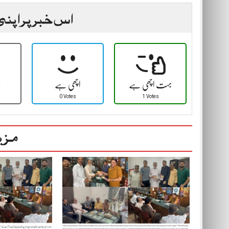
اس خبر پر اپنی
بہت اچھی ہے
اچھی ہے
ٹ
0 Votes
1 Votes
مزی