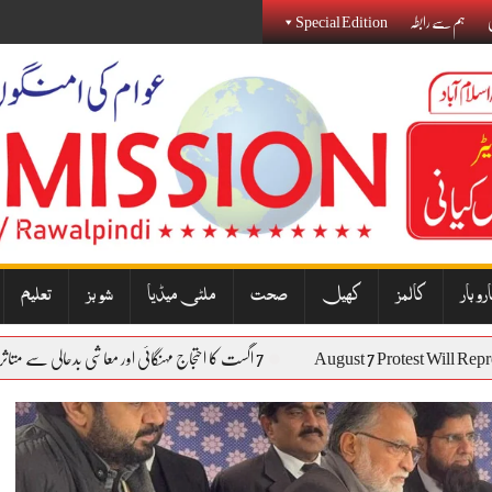
ی
ہم سے رابطہ
Special Edition
روبار
کالمز
کھیل
صحت
ملٹی میڈیا
شوبز
تعلیم
August 7 Protest 
7 اگست کا احتجاج مہنگائی اور معاشی بدحالی سے متاثرہ عوام کی آواز بنے گا: نذیر جنجوعہ