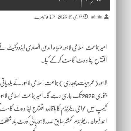
جنوری 15, 2026
admin
0 تبصرے
امیر جماعت اسلامی لاہور ضیاء الدین انصاری ایڈووکیٹ نے ل
افتتاح اپنا و وٹ کاسٹ کرکے کیا۔
جنوری 2026 تک جاری رہے گا۔امیر جماعت اسلامی
کیمپ میں عوامی ریفرنڈم کا باقائدہ افتتاح اپنا و وٹ کاس
احمد نِسوانہ ، ریفرنڈم کمشنر سابق صدر لاہورہائی کورٹ بار شفق