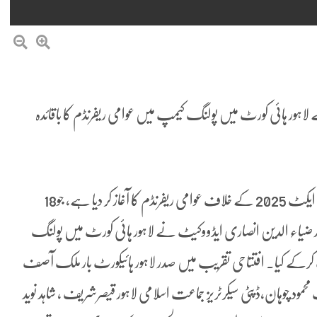
اہور ہائی کورٹ میں پولنگ کیمپ میں عوامی ریفرنڈم کا باقائدہ
لاہور (عمرحیات چوہدری ) جماعت اسلامی لاہور نے بلدیاتی ایکٹ 2025 کے خلاف عوامی ریفرنڈم کا آغاز کر دیا ہے، جو18
 لاہور ضیاء الدین انصاری ایڈووکیٹ نے لاہور ہائی کورٹ میں پولنگ
ٹ کرکے کیا۔ افتتاحی تقریب میں صدر لاہور ہائیکورٹ بار ملک آصف
ت محمود چوہان،ڈپٹی سیکرٹریز جماعت اسلامی لاہور قیصرشریف ، شاہد نوید