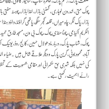
طلعت پا
چوک متی، اندرون لوہاری، گمنٹی بازار، لنڈا بازار، چوہٹہ مفتی 
بازار، پاک نگر، چاہ میراں، قلعہ گجر سنگھ، پاتھی گراؤنڈ،داؤد ہنڈا
الکریم اکیڈمی، چونا منڈی چوک، چوک بی ون،مسجد طارق حمید، مس
چوک، شہاب پارک، دربار مادھو لال حسین،کالج روڈ، یونیک اکی
آباد، محمود بوٹی، گرین پارک و دیگر علاقے شامل ہیں ۔ضیاء
کی نہیں بلکہ شہری حقِ حکمرانی اور مقامی جمہوریت کے ت
رائے اہمیت رکھتی ہے۔