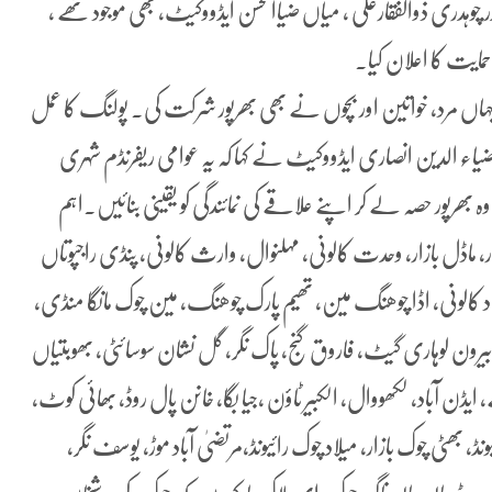
چوہدری ذوالفقارعلی ، میاں ضیاالحسن ایڈووکیٹ، بھی موجود تھے ،
مایت کا اعلان کیا۔
یے گئے، جہاں مرد، خواتین اور بچوں نے بھی بھرپور شرکت کی۔ پولنگ کا عمل
 ضیاء الدین انصاری ایڈووکیٹ نے کہا کہ یہ عوامی ریفرنڈم شہری
بھرپور حصہ لے کر اپنے علاقے کی نمائندگی کو یقینی بنائیں۔اہم
، ماڈل بازار، وحدت کالونی، مہلنوال، وارث کالونی، پنڈی راجپوتاں
تحاد کالونی، اڈا چوھنگ مین، تھیم پارک چوھنگ، مین چوک مانگا منڈی،
بیرون لوہاری گیٹ، فاروق گنج، پاک نگر، گل نشان سوسائٹی، بھوبتیاں
ایڈن آباد، لکھووال، الکبیر ٹاؤن ،جیا بگا، خانن پال روڈ، بھائی کوٹ،
بھٹی چوک بازار، میلاد چوک رائیونڈ،مرتضیٰ آباد موڑ، یوسف نگر،