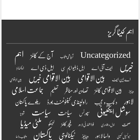
اہم کیٹا گریز
اہم
Uncategorized
آج کے کالمز
آبپاشی پنجاب
خبریں
ایل ڈی اے
ایف آئی اے
ایل ڈبلیو ایم سی
ایکسائز
بین الاقوامی
بین الاقوامی خبریں
اے این ایف
بین الاقوامی
جماعت اسلامی
بین الاقوامی کالمز
تصاویر اور مناظر
تعلیم
ویڈیوز
لاہور
راولپنڈی کینٹونمنٹ بورڈ
ریلوے پاکستان
دلچسپ و عجیب
سوشل ایکٹیوٹی
سیاست
سیاحت
سپورٹس
شوبز
ملٹی میڈیا
فیچر کالمز
صحت
لیسکو
فوڈ اتھارٹی لاہور
غزل و شاعری
پاکستان
ٹیکنالوجی
واسا لاہور
ویڈیوز
میونسپل کمیٹی
پنجاب واسا