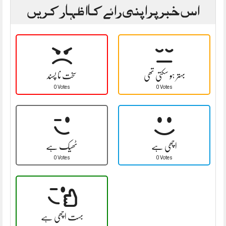
اس خبر پر اپنی رائے کا اظہار کریں
بہتر ہو سکتی تھی
سخت نا پسند
0 Votes
0 Votes
اچھی ہے
ٹھیک ہے
0 Votes
0 Votes
بہت اچھی ہے