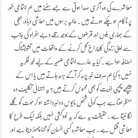
معاشرے کی وہ آخری صدا ہوتی ہے جسے سننے میں ہم اجتماعی طور
پر ناکام ہو چکے ہوتے ہیں۔ حالیہ برسوں میں معاشی دباؤ، بجلی
کے بھاری بلوں اور قرضوں کے بوجھ تلے دبے افراد کی جانب
سے اپنی زندگی کا چراغ گل کرنے کے واقعات میں تشویشناک
اضافہ ہوا ہے۔ کیا یہ ہمارے اجتماعی ضمیر کے لیے لمحۂ فکریہ
نہیں؟ کیا ہم صرف خبر پڑھ کر آگے بڑھ جاتے ہیں یا اس کے
پیچھے چھپی اذیت کو بھی محسوس کرتے ہیں؟ یہ انتہائی تکلیف دہ
منظر ہوتا ہے جب کوئی شخص مایوس و دلبرداشتہ ہو کر موت کو گلے
لگا لیتا ہے۔ حقیقت یہ ہے کہ یہ خودکشی نہیں بلکہ ایک طرح کا
معاشی قتل ہے۔ جب معاشرہ کسی انسان کو تنہا چھوڑ دیتا ہے اور