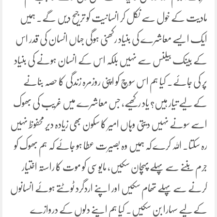
مادیت کے خول سے نکل کر انسانیت کو ترجیح دیں گے۔ ہمیں
ایک ایسے معاشرے کی بنیاد رکھنی ہوگی جہاں انسان کی قدر اس
کے بینک بیلنس سے نہیں بلکہ اس کے انسان ہونے کی بنیاد
پر کی جائے۔ کیا ہم اس سوچ کو اپنی روزمرہ زندگی کا حصہ بنانے
کے لیے تیار ہیں؟ یاد رکھیے، جس معاشرے میں غریب کی بھوک
اسے سونے نہیں دیتی وہاں امیر کا سکون بھی زیادہ دیر محفوظ نہیں
رہ سکتا۔ اللہ کرے کہ ہمیں وہ بصیرت عطا ہو جائے کہ ہم بھوک کو
جرم بننے سے پہلے پہچان سکیں، مایوسی کو موت کا راستہ اختیار
کرنے سے پہلے تھام سکیں اور اپنے اردگرد ٹوٹتے ہوئے انسانوں
کے لیے سہارا بن سکیں۔ کیا ہم اپنے دلوں کے دروازے