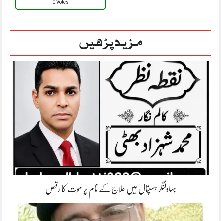
0 Votes
مزید پڑھیں
بہاولنگر ہسپتال میں علاج کے نام پر موت کا رقص