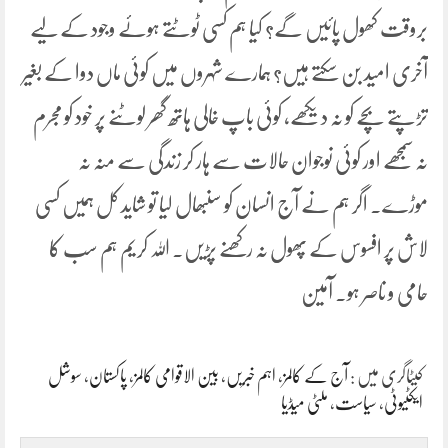
بروقت کھول پائیں گے؟ کیا ہم کسی ٹوٹتے ہوئے وجود کے لیے
آخری امید بن سکتے ہیں؟ ہمارے شہروں میں کوئی ماں دوا کے بغیر
تڑپتے بچے کو نہ دیکھے، کوئی باپ خالی ہاتھ گھر لوٹنے پر خود کو مجرم
نہ سمجھے اور کوئی نوجوان حالات سے ہار کر زندگی سے منہ نہ
موڑے۔ اگر ہم نے آج انسان کو سنبھال لیا تو شاید کل ہمیں کسی
لاش پر افسوس کے پھول نہ رکھنے پڑیں۔ اللہ کریم ہم سب کا
حامی و ناصر ہو۔ آمین
کیٹاگری میں :
آج کے کالمز
،
اہم خبریں
،
بین الاقوامی کالمز
،
پاکستان
،
سوشل
ایکٹیوٹی
،
سیاست
،
ملٹی میڈیا