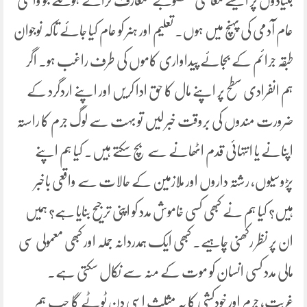
بنیادوں پر ایسے معاشی منصوبے متعارف کرانے ہونگے جو واقعی
عام آدمی کی پہنچ میں ہوں۔ تعلیم اور ہنر کو عام کیا جائے تاکہ نوجوان
طبقہ جرائم کے بجائے پیداواری کاموں کی طرف راغب ہو۔ اگر
ہم انفرادی سطح پر اپنے مال کا حق ادا کریں اور اپنے اردگرد کے
ضرورت مندوں کی بروقت خبر لیں تو بہت سے لوگ جرم کا راستہ
اپنانے یا انتہائی قدم اٹھانے سے بچ سکتے ہیں۔ کیا ہم اپنے
پڑوسیوں، رشتہ داروں اور ملازمین کے حالات سے واقعی باخبر
ہیں؟ کیا ہم نے کبھی کسی خاموش مدد کو اپنی ترجیح بنایا ہے؟ ہمیں
ان پر نظر رکھنی چاہیے۔ کبھی ایک ہمدردانہ جملہ اور کبھی معمولی سی
مالی مدد کسی انسان کو موت کے منہ سے نکال سکتی ہے۔
غربت، جرم اور خودکشی کا یہ مثلث اسی دن ٹوٹے گا جب ہم