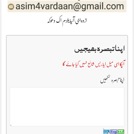
ازدواجی آئیڈیلزم اک دھوکہ
اپنا تبصرہ بھیجیں
آپکا ای میل ایڈریس شائع نہیں کیا جائے گا
اپنا تبصرہ لکھیں