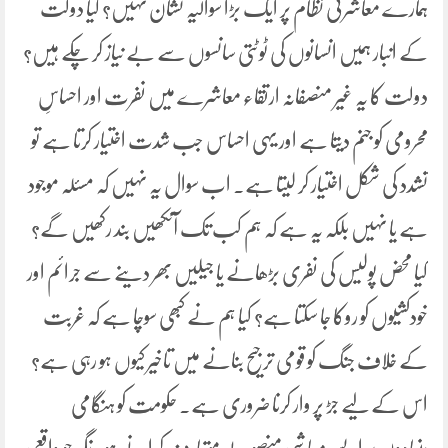
ہمارے معاشرتی نظام پر ایک بڑا سوالیہ نشان نہیں؟ کیا دولت
کے انبار ہمیں انسانوں کی ٹوٹتی سانسوں سے بے نیاز کر چکے ہیں؟
دولت کا یہ غیر منصفانہ ارتقاء معاشرے میں نفرت اور احساسِ
محرومی کو جنم دیتا ہے اور یہی احساس جب شدت اختیار کرتا ہے تو
تشدد کی شکل اختیار کر لیتا ہے۔ اب سوال یہ نہیں کہ مسئلہ موجود
ہے یا نہیں بلکہ یہ ہے کہ ہم کب تک آنکھیں بند رکھیں گے؟
کیا محض پولیس کی نفری بڑھانے یا جیلیں بھر دینے سے جرائم اور
خودکشیوں کو روکا جا سکتا ہے؟ کیا ہم نے کبھی سوچا ہے کہ غربت
کے خلاف جنگ کو قومی ترجیح بنانے میں تاخیر کیوں ہو رہی ہے؟
اس کے لیے جڑ پر وار کرنا ضروری ہے۔ حکومت کو ہنگامی