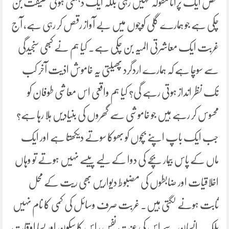
محض ایک پرانا مقولہ نہیں رہی بلکہ ایک دہکتی ہوئی حقیقت بن
چکی ہے جو ہمارے گلی کوچوں میں بے آواز رقص کر رہی ہے، آج
غربت ایک معاشرتی المیہ بن چکی ہے۔ کیا ہم نے کبھی سنجیدگی
سے سوچا ہے کہ ہمارے اردگرد پھیلتی یہ خاموش اذیت آخر کب
تک نظر انداز ہوتی رہے گی؟ کیا ہم واقعی اس معاشی طوفان کو
محسوس کر رہے ہیں جو خاموشی سے گھروں کی بنیادیں ہلا رہا ہے؟
جب ایک باپ اپنے بچوں کو بھوکا سوتے دیکھتا ہے اور ایک
ماں کے پاس بیمار بچے کی دوا کے لیے پیسے نہیں ہوتے تو وہاں
اخلاقیات اور ضابطوں کی مضبوط دیواریں بھی ریت کے محل
ثابت ہونے لگتی ہیں۔ غربت صرف وسائل کی کمی کا نام نہیں
بلکہ یہ انسان سے اس کی عزتِ نفس، اس کا سکون اور بسا اوقات