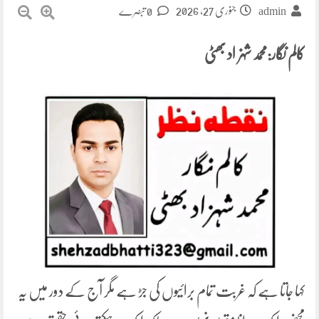
جنوری 27, 2026
admin
0 تبصرے
کالم نگار:محمد شہزاد بھٹی
کہا جاتا ہے کہ غربت تمام برائیوں کی جڑ ہے مگر آج کے دور میں یہ