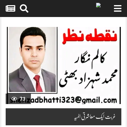
Skip
to
content
73
غربت ایک معاشرتی المیہ