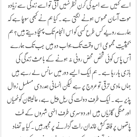
اسے کہیں سے امید کی کرن نظر نہیں آتی تو اسے زندگی سے زیادہ
موت آسان محسوس ہونے لگتی ہے۔ کیا ہم نے کبھی سوچا ہے کہ
ہمارے رویے کس طرح کسی کو اس انجام تک پہنچا دیتے ہیں؟ ہم
بحیثیتِ مجموعی اس وقت تک جواب دہ ہیں جب تک ہمارے
آس پاس کوئی شخص محض روٹی نہ ہونے کے باعث زندگی کی
بازی ہار رہا ہے۔ ہم ایک ایسے دور میں سانس لے رہے ہیں
جہاں مادی ترقی تو عروج پر ہے لیکن انسانی ہمدردی مسلسل زوال
پذیر ہے۔ ایک طرف دولت کی ریل پیل ہے، عالیشان کوٹھیاں
اور مہنگی گاڑیاں ہیں اور دوسری طرف انہی شہروں کے فٹ
پاتھوں پر فاقہ کش خاندان رات گزارنے پر مجبور ہیں۔ کیا یہ تضاد