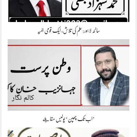
سانحہ لاہور: علم کی تلاش، ایک قومی المیہ
’اب تک چھپن‘ پولیس مقابلے