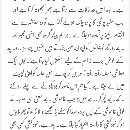
ہے۔ ابتدا میں وہ حالات سے لڑتا ہے پھر سمجھوتہ کرتا ہے اور
جب سفید پوشی کا پردہ چاک ہونے لگتا ہے تو وہ معاشرے سے
انتقام لینے پر آمادہ ہو جاتا ہے۔ جرائم پیشہ گروہ بھی انہی مجبور اور
بے روزگار نوجوانوں کو اپنا ایندھن بناتے ہیں جنہیں چند ہزار روپے
کے عوض بڑے جرائم کے لیے استعمال کیا جاتا ہے۔ یوں ایک
معاشی مسئلہ رفتہ رفتہ ناسور بن کر پورے امنِ عامہ کو اپنی لپیٹ
میں لے لیتا ہے۔ کیا ہم اس ناسور کو جڑ پکڑنے سے پہلے روکنے
کے لیے کچھ کر رہے ہیں؟ جب خاموشی بے معنی سی ہو جائے
کوئی خاموشی کے پس پردہ صدا کو سننے یا سمجھنے والا نا ہو تو پھر مایوس
ہو کر خودکشی کا راستہ اختیار کیا جاتا ہے۔ یاد رہے، خود کشی کسی بھی