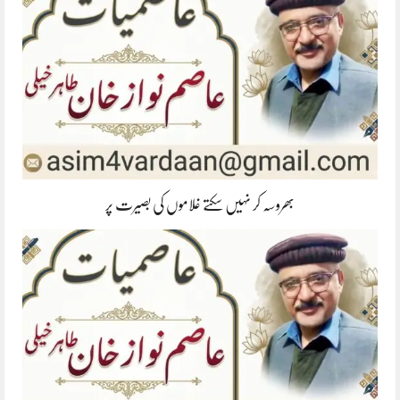
بھروسہ کر نہیں سکتے غلاموں کی بصیرت پر