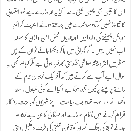
اس کا یقین بھی چھین لیتی ہے۔ کیا یہ لمحہ ہمارے لیے خود احتسابی
کا تقاضا نہیں کرتا؟معاشرے میں بڑھتے ہوئے اسٹریٹ کرائمز،
موبائل چھیننے کی وارداتیں اور چوریاں محض امن و امان کا مسئلہ
اب نہیں رہیں۔ اگر گہرائی میں جا کر دیکھا جائے تو ان کے پس
منظر میں اکثر و بیشتر معاشی تنگدستی کارفرما ہوتی ہے مگر کیا ہم کبھی یہ
سوال اپنے آپ سے کرتے ہیں کہ آخر ایک نوجوان جرم کے
راستے پر چلنے پر کیوں مجبور ہوتا ہے؟ کیا اسے کوئی متبادل راستہ
دکھانے والا موجود تھا؟ جب ریاست اپنے شہریوں کو باعزت روزگار
فراہم کرنے میں ناکام ہو جائے اور مہنگائی کا جن بے قابو ہو
جائے تو بقا کی جنگ انسان کو قانون شکنی کی طرف دھکیل دیتی