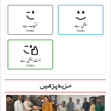
اچھی ہے
ٹھیک ہے
0 Votes
0 Votes
بہت اچھی ہے
0 Votes
مزید پڑھیں