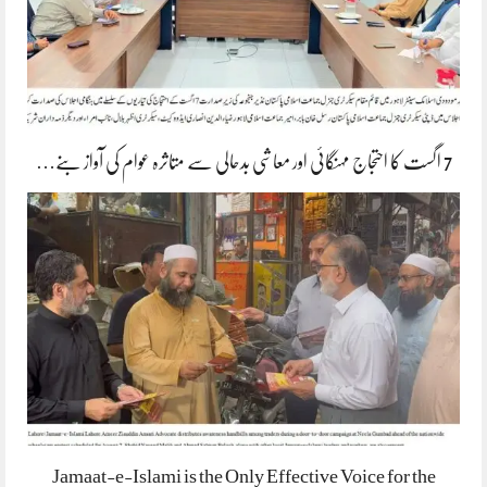
7 اگست کا احتجاج مہنگائی اور معاشی بدحالی سے متاثرہ عوام کی آواز بنے…
Jamaat-e-Islami is the Only Effective Voice for the