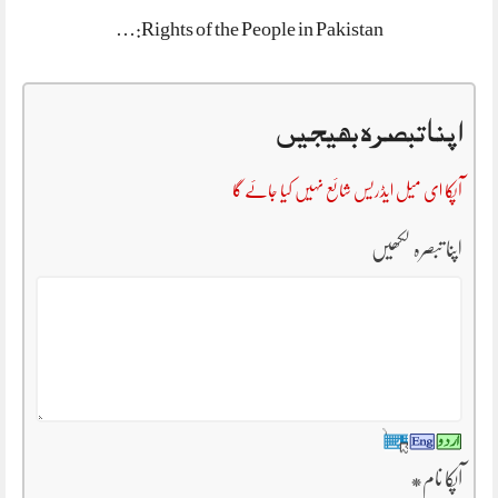
Rights of the People in Pakistan:…
اپنا تبصرہ بھیجیں
آپکا ای میل ایڈریس شائع نہیں کیا جائے گا
اپنا تبصرہ لکھیں
آپکا نام
*