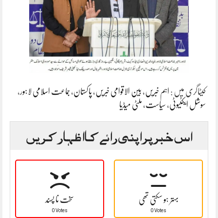
کیٹاگری میں :
اہم خبریں
،
بین الاقوامی خبریں
،
پاکستان
،
جماعت اسلامی لاہور
،
سوشل ایکٹیوٹی
،
سیاست
،
ملٹی میڈیا
اس خبر پر اپنی رائے کا اظہار کریں
بہتر ہو سکتی تھی
سخت نا پسند
0 Votes
0 Votes