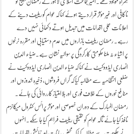
ہمراہ موجود تھے۔امیر جماعت اسلامی لاہور نے رمضان پیکیج کو
ناکافی اور غیر مؤثر قرار دیتے ہوئے کہا کہ عوام کو ریلیف دینے کے
اعلانات عملی اقدامات میں تبدیل ہوتے دکھائی نہیں دے
رہے۔ رمضان ریلیف بازاروں میں عدم دستیابی اور مقررہ نرخوں
پر اشیاء نہ ملنا حکومتی کارکردگی پر سوالیہ نشان ہے۔ضیاء الدین
انصاری ایڈووکیٹ نے کہا کہ ضیاء الدین انصاری ایڈووکیٹ نے
ضلعی انتظامیہ سے مطالبہ کیا کہ گراں فروشوں، ذخیرہ اندوزوں اور
منافع خوروں کے خلاف فوری اور بلاامتیاز کارروائی کی جائے۔
رمضان المبارک کے دوران خصوصی اور مؤثر پرائس کنٹرول میکانزم
نافذ کیا جائے تاکہ عوام کو حقیقی ریلیف فراہم کیا جا سکے۔انہوں
نے حکومت سے مطالبہ کیا کہ محض بیانات اور نمائشی اقدامات