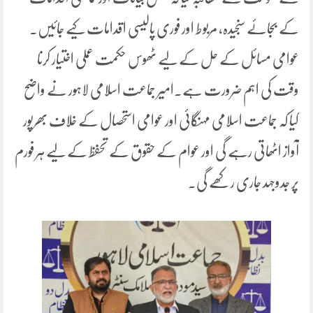
کے بجائے سنجیدہ، مربوط اور فوری پالیسی اقدامات کیے جائیں۔
عوامی مسائل کے حل کے لیے ٹھوس حکمت عملی اختیار کرنا
وقت کی اہم ضرورت ہے۔امیر جماعت اسلامی لاہور نے واضح
کیا کہ جماعت اسلامی مہنگائی اور عوامی استحصال کے خلاف بھرپور
آواز اٹھاتی رہے گی اور عوام کے حقوق کے تحفظ کے لیے ہر فورم
پر جدوجہد جاری رکھے گی۔