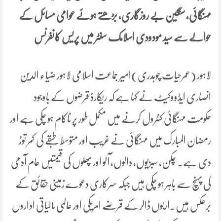
مہنگائی، سنگین بے روزگاری، بڑھتے ہوئے عوامی مسائل کے
حوالے سے سید مودودی اسلامک سنٹر میں پریس کانفرنس
لاہور (عمرحیات چوہدری)امیر جماعت اسلامی لاہور ضیاء الدین
انصاری ایڈووکیٹ نے کہا ہے کہ ریکارڈ قرضوں کے باوجود
حکومت مہنگائی کنٹرول کرنے میں مکمل طور پر ناکام ہو چکی ہے اور
رمضان المبارک میں مہنگائی نے غریب اور متوسط طبقے کی کمر توڑ
دی ہے۔ چکن، سبزیوں، دالوں، آلو اور پھلوں کی قیمتیں عام آدمی
کی پہنچ سے باہر ہو چکی ہیں جبکہ سرکاری دعوے زمینی حقائق کے
برعکس ہیں۔اربوں ڈالر کے قرضے امریکی اور عالمی مالیاتی اداروں