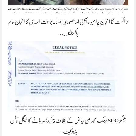
7 اگست کا احتجاج پرامن، آئینی اور جمہوری ہوگا۔جماعت اسلامی کا احتجاج عام
پاکستانیوں…
لیسکو SDO مزنگ محمد علی ریاض کے خلاف 5 کروڑ ہرجانے کا لیگل نوٹس
ایڈووکیٹ…