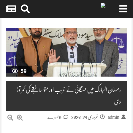
Skip
to
content
59
رمضان المبارک میں مہنگائی نے غریب اور متوسط طبقے کی کمر توڑ
دی
فروری 24, 2026
admin
0 تبصرے