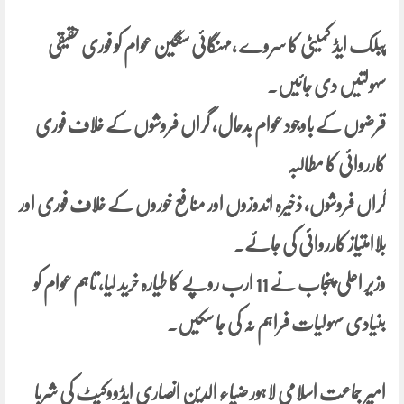
پبلک ایڈ کمیٹی کا سروے ،مہنگائی سنگین عوام کو فوری حقیقی
سہولتیں دی جائیں۔
قرضوں کے باوجود عوام بدحال، گراں فروشوں کے خلاف فوری
کارروائی کا مطالبہ
گراں فروشوں، ذخیرہ اندوزوں اور منافع خوروں کے خلاف فوری اور
بلاامتیاز کارروائی کی جائے۔
وزیر اعلی پنجاب نے 11 ارب روپے کا طیارہ خرید لیا، تاہم عوام کو
بنیادی سہولیات فراہم نہ کی جا سکیں۔
امیر جماعت اسلامی لاہور ضیاء الدین انصاری ایڈووکیٹ کی شربا