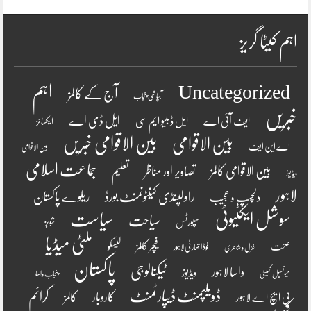
اہم کیٹا گریز
اہم
Uncategorized
آج کے کالمز
آبپاشی پنجاب
خبریں
ایل ڈی اے
ایف آئی اے
ایل ڈبلیو ایم سی
ایکسائز
بین الاقوامی
بین الاقوامی خبریں
اے این ایف
بین الاقوامی
جماعت اسلامی
بین الاقوامی کالمز
تصاویر اور مناظر
تعلیم
ویڈیوز
لاہور
راولپنڈی کینٹونمنٹ بورڈ
ریلوے پاکستان
دلچسپ و عجیب
سوشل ایکٹیوٹی
سیاست
سیاحت
سپورٹس
شوبز
ملٹی میڈیا
فیچر کالمز
صحت
لیسکو
فوڈ اتھارٹی لاہور
غزل و شاعری
پاکستان
ٹیکنالوجی
واسا لاہور
ویڈیوز
میونسپل کمیٹی
پنجاب واسا
ڈویلپمنٹ ڈیپارٹمنٹ
کرائم
کالمز
کاروبار
پی ایچ اے لاہور