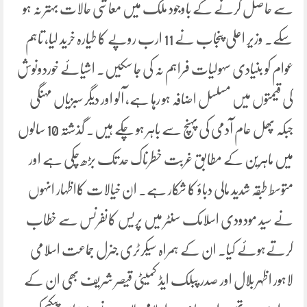
سے حاصل کرنے کے باوجود ملک میں معاشی حالات بہتر نہ ہو
سکے۔ وزیر اعلی پنجاب نے 11 ارب روپے کا طیارہ خرید لیا، تاہم
عوام کو بنیادی سہولیات فراہم نہ کی جا سکیں۔ اشیائے خوردونوش
کی قیمتوں میں مسلسل اضافہ ہو رہا ہے، آلو اور دیگر سبزیاں مہنگی
جبکہ پھل عام آدمی کی پہنچ سے باہر ہو چکے ہیں۔ گذشتہ 10 سالوں
میں ماہرین کے مطابق غربت خطرناک حد تک بڑھ چکی ہے اور
متوسط طبقہ شدید مالی دباؤ کا شکار ہے۔ ان خیالات کااظہار انہوں
نے سید مودودی اسلامک سنٹر میں پریس کانفرنس سے خطاب
کرتےہوئے کیا۔ ان کے ہمراہ سیکرٹری جنرل جماعت اسلامی
لاہور اظہر بلال اور صدر پبلک ایڈ کمیٹی قیصر شریف بھی ان کے