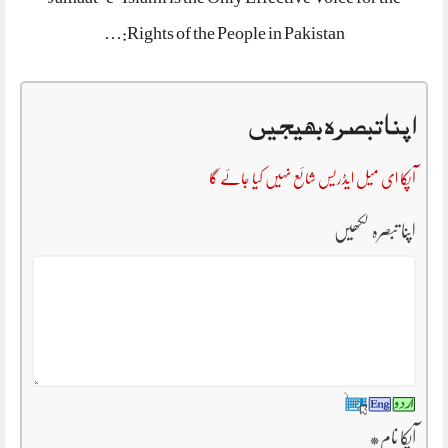
Rights of the People in Pakistan:…
اپنا تبصرہ بھیجیں
آپکا ای میل ایڈریس شائع نہیں کیا جائے گا
اپنا تبصرہ لکھیں
آپکا نام
*