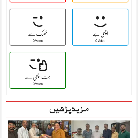
اچھی ہے
ٹھیک ہے
0 Votes
0 Votes
بہت اچھی ہے
0 Votes
مزید پڑھیں