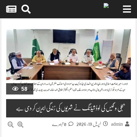
Skip
to
content
58
بجلی و گیس کی لوڈشیڈنگ نے شہریوں کی زندگی اجیرن کر دی ہے
اپریل 19, 2026
admin
0 تبصرے