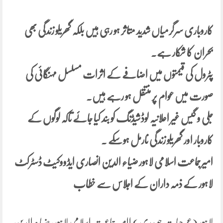
کاروباری سرگرمیاں شدید متاثر ہو رہی ہیں بلکہ گھریلو زندگی بھی
بحران کا شکار ہے۔
پٹرول کی قیمتوں میں اضافے کے اثرات مسلسل مہنگائی کی
صورت میں عوام پر منتقل ہو رہے ہیں۔
جلی و گیس غیر اعلانیہ لوڈشیڈنگ کو بند کیا جائے تاکہ لوگوں کے
کاروبار اور گھریلو زندگی نارمل ہوسکے ۔
امیرجماعت اسلامی لاہور ضیاء الدین انصاری ایڈووکیٹ ڈسٹرکٹ
لاہور کے ذمہ داران کے اجلاس سے خطاب
لاہور (عمرحیات چوہدری) اامیر جماعت اسلامی لاہور، ضیاء الدین