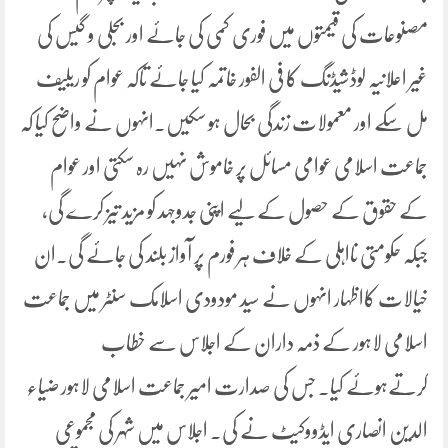
مصنوعات کی قیمتوں میں فوری کمی کی جائے اور بجلی و گیس کی
غیر اعلانیہ لوڈشیڈنگ کا فی الفور خاتمہ کیا جائے تاکہ عوام کو ریلیف
مل سکے اور معمولات زندگی بحال ہو سکیں۔انہوں نے واضح کیا کہ
جماعت اسلامی عوامی مسائل پر خاموش نہیں رہ سکتی اور عوام
کے حقوق کے حصول کے لیے اپنی جدوجہد کو مزید تیز کرے گی،
جبکہ حکومتی نااہلی کے خلاف ہر فورم پر آواز بلند کی جائے گی۔ان
خیالات کااظہار انہوں نے سید مودودی اسلامک سنٹر میں جماعت
اسلامی لاہور کے ذمہ داران کے اجلاس سے خطاب
کرتےہوئے کیا۔ جس کی صدارت امیر جماعت اسلامی لاہور ضیاء
الدین انصاری ایڈووکیٹ نے کی۔ اجلاس میں شہر کی مجموعی