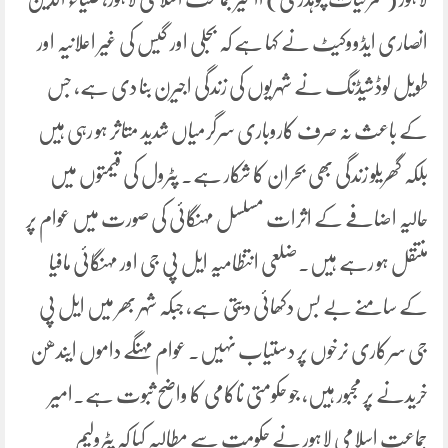
انصاری ایڈووکیٹ نے کہا ہے کہ بجلی اور گیس کی غیر اعلانیہ اور
طویل لوڈشیڈنگ نے شہریوں کی زندگی اجیرن بنا دی ہے، جس
کے باعث نہ صرف کاروباری سرگرمیاں شدید متاثر ہو رہی ہیں
بلکہ گھریلو زندگی بھی بحران کا شکار ہے۔ پٹرول کی قیمتوں میں
حالیہ اضافے کے اثرات مسلسل مہنگائی کی صورت میں عوام پر
منتقل ہو رہے ہیں۔ضلعی انتظامیہ ایل پی جی اور مہنگائی مافیا
کے سامنے بے بس دکھائی دیتی ہے، جبکہ شہر بھر میں ایل پی
جی سرکاری نرخوں پر دستیاب نہیں۔ عوام مہنگے داموں ایندھن
خریدنے پر مجبور ہیں، جو حکومتی ناکامی کا واضح ثبوت ہے۔امیر
جماعت اسلامی لاہور نے حکومت سے مطالبہ کیا کہ پٹرولیم