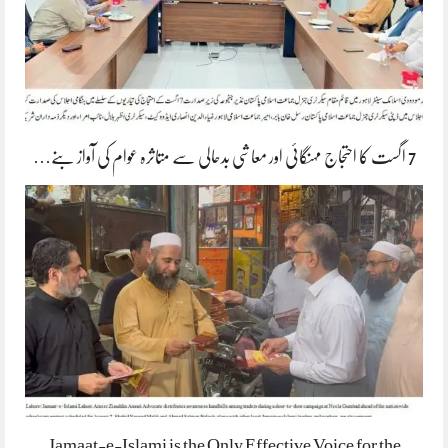
7 اگست کا احتجاج مہنگائی اور معاشی بدحالی سے متاثرہ عوام کی آواز بنے…
Jamaat-e-Islami is the Only Effective Voice for the