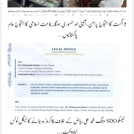
7 اگست کا احتجاج پرامن، آئینی اور جمہوری ہوگا۔جماعت اسلامی کا احتجاج عام
پاکستانیوں…
لیسکو SDO مزنگ محمد علی ریاض کے خلاف 5 کروڑ ہرجانے کا لیگل نوٹس
ایڈووکیٹ…