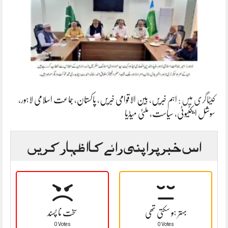
کیٹاگری میں :
اہم خبریں
،
بین الاقوامی خبریں
،
پاکستان
،
جماعت اسلامی لاہور
،
سوشل ایکٹیوٹی
،
سیاست
،
ملٹی میڈیا
اس خبر پر اپنی رائے کا اظہار کریں
بہتر ہو سکتی تھی
سخت نا پسند
0 Votes
0 Votes