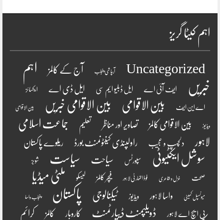
اہم کیٹا گریز
اہم
Uncategorized
آج کے کالمز
آبپاشی پنجاب
خبریں
ایل ڈی اے
ایف آئی اے
ایل ڈبلیو ایم سی
ایکسائز
بین الاقوامی
بین الاقوامی خبریں
اے این ایف
بین الاقوامی
جماعت اسلامی
بین الاقوامی کالمز
تصاویر اور مناظر
تعلیم
ویڈیوز
لاہور
راولپنڈی کینٹونمنٹ بورڈ
ریلوے پاکستان
دلچسپ و عجیب
سوشل ایکٹیوٹی
سیاست
سیاحت
سپورٹس
شوبز
ملٹی میڈیا
فیچر کالمز
صحت
لیسکو
فوڈ اتھارٹی لاہور
غزل و شاعری
پاکستان
ٹیکنالوجی
واسا لاہور
ویڈیوز
میونسپل کمیٹی
پنجاب واسا
ڈویلپمنٹ ڈیپارٹمنٹ
کرائم
کالمز
کاروبار
پی ایچ اے لاہور