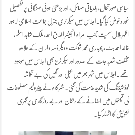
سیاسی صورتحال، بلدیاتی مسائل، اور بڑھتی ہوئی مہنگائی پر تفصیلی
غور و خوض کیا گیا۔اجلاس میں سیکرٹری جنرل جماعت اسلامی لاہور
اظہر بلال سمیت نائب امراء انجینئر اخلاق احمد، ملک شاہد اسلم،
خالد احمد بٹ، چوہدری محمد شوکت و دیگر ذمہ داران کے علاوہ
مختلف شعبہ جات کے صدور اور سیکرٹریز بھی اجلاس میں موجود
تھے۔اجلاس میں شہر بھر میں بجلی اور گیس کی بے تحاشہ
لوڈشیڈنگ کی شدید مذمت کی گئی۔ شرکاء نے پیٹرولیم مصنوعات
کی قیمتوں میں اضافے کے رجحان اور بے روزگاری پر گہری
تشویش کا اظہار کیا۔