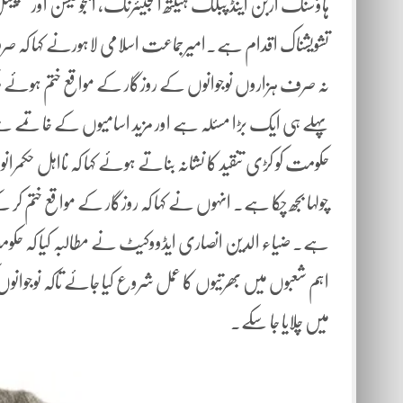
ہاؤسنگ اربن اینڈ پبلک ہیلتھ انجینئرنگ، ایجوکیشن اور سپیشل 
نہ صرف ہزاروں نوجوانوں کے روزگار کے مواقع ختم ہوئے بلکہ تع
پہلے ہی ایک بڑا مسئلہ ہے اور مزید اسامیوں کے خاتمے س
حکومت کو کڑی تنقید کا نشانہ بناتے ہوئے کہا کہ نااہل حک
چولہا بجھ چکا ہے۔ انہوں نے کہا کہ روزگار کے مواقع ختم کر کے
ہے۔ ضیاء الدین انصاری ایڈووکیٹ نے مطالبہ کیا کہ حکومت ف
اہم شعبوں میں بھرتیوں کا عمل شروع کیا جائے تاکہ نوجوانوں 
میں چلایا جا سکے۔