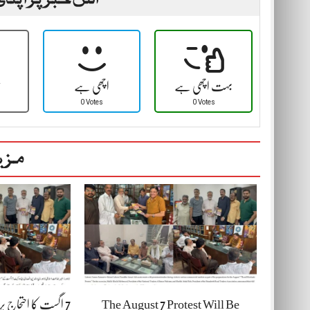
بہت اچھی ہے
اچھی ہے
ٹ
0 Votes
0 Votes
مزی
The August 7 Protest Will Be
7 اگست کا احتجاج پ