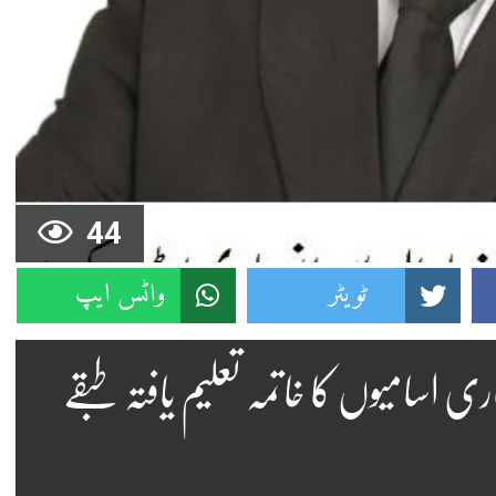
44
ٹویٹر
واٹس ایپ
ائد سرکاری اسامیوں کا خاتمہ تعلیم یافتہ طبقے