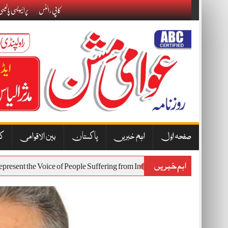
Skip
کاپی رائٹس
پرائیویسی پالیس
to
content
صفحہ اوّل
اہم خبریں
پاکستان
بین الاقوامی
کا
اہم خبریں
t Will Represent the Voice of People Suffering from Inflation and Econom