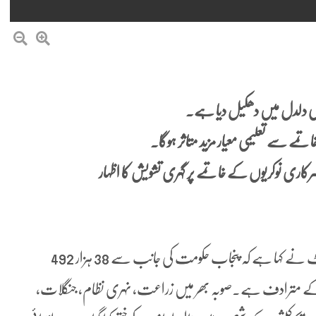
 کی دلدل میں دھکیل دیا ہے۔
مے سے تعلیمی معیار مزید متاثر ہوگا۔
رکاری نوکریوں کے خاتمے پر گہری تشویش کا اظہار
لاہور:امیر جماعت اسلامی لاہور ضیاء الدین انصاری ایڈووکیٹ نے کہا ہے کہ پنجاب حکومت کی جانب سے 38 ہزار 492
تل کے مترادف ہے۔صوبہ بھر میں زراعت، نہری نظام، جنگلات،