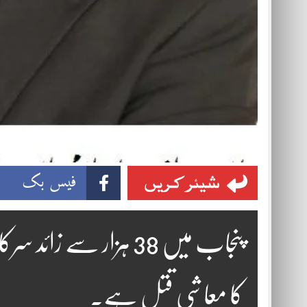
شیئر کریں
فیس بک
پنجاب میں 38 ہزار سے ز
کا معاشی قتل ہے۔