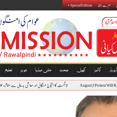
ی
ہم سے رابطہ
Special Edition
روبار
کالمز
کھیل
صحت
ملٹی میڈیا
شوبز
تعلیم
August 7 Protes
7 اگست کا احتجاج مہنگائی اور معاشی بدحالی سے متاثرہ عوام کی آواز بنے گا: نذیر جنجوعہ