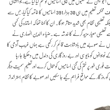
ایجوکیشن کے شعبوں میں خالی اسامیوں کو ختم کیا گیا ہے، جو انتہائی
تشویشناک اقدام ہے۔امیرجماعت اسلامی لاہورنے کہا کہ صرف محکمہ تعلیم میں ہی 30 ہزار 391 اسامیوں کا خاتمہ کیا گیا، جس سے
لیمی نظام بھی شدید متاثر ہوگا۔ ان کا کہنا تھا کہ اساتذہ کی کمی
ے تعلیمی معیار مزید گرنے کا خدشہ ہے۔ضیاء الدین انصاری نے
مرانوں نے صوبے میں بادشاہت قائم کر رکھی ہے جہاں غریب آدمی کا
 نوجوانوں کو مایوسی اور بے روزگاری کی دلدل میں دھکیلا جا رہا
وری طور پر ختم کی گئی اسامیوں کو بحال کرے اور تعلیم سمیت دیگر
کو روزگار کے مواقع فراہم کیے جا سکیں اور صوبے کا نظام بہتر انداز