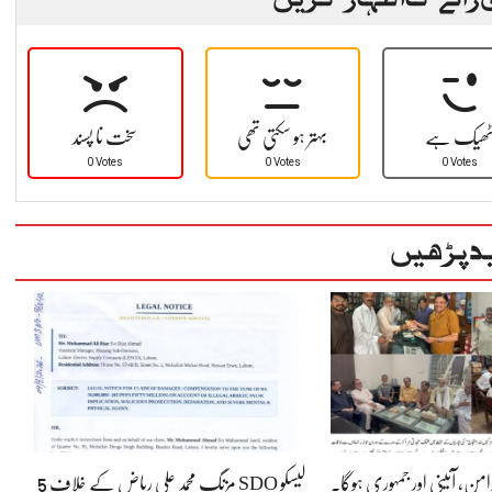
ھیک ہے
بہتر ہو سکتی تھی
سخت نا پسند
0 Votes
0 Votes
0 Votes
د پڑھیں
رامن، آئینی اور جمہوری ہوگا۔
لیسکو SDO مزنگ محمد علی ریاض کے خلاف 5