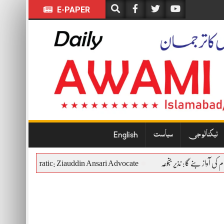
E-PAPER
ٹیکنالوجی
سیاست
English
titutional and Democratic: Ziauddin Ansari Advocate