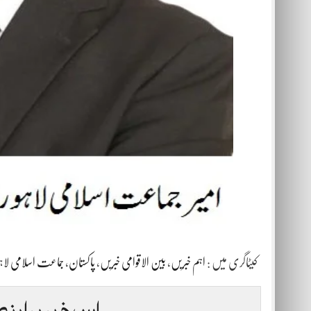
کیٹاگری میں :
اہم خبریں
،
بین الاقوامی خبریں
،
پاکستان
،
جماعت اسلامی لاہو
اس خبر پر اپنی