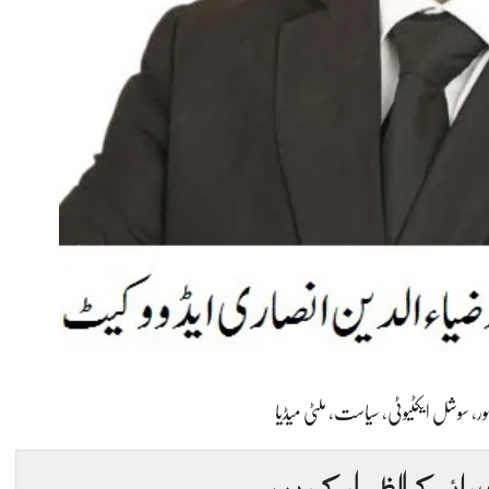
ر
،
سوشل ایکٹیوٹی
،
سیاست
،
ملٹی میڈیا
 رائے کا اظہار کریں