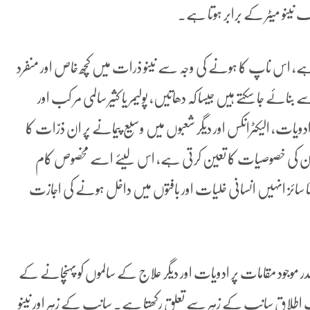
ینو میٹر کے برابر ہوتا ہے۔
ا ہے، اس ناپ کا ہونے کی وجہ سے نینو ذرات میں کچھ خاص اور منفرد
ائے جا سکتے ہیں جیسا کہ دھاتیں، پولیمر یا کثیر سالمی مر کب اور
دویات، الیکٹرانکس اور دیگر شعبوں میں وسیع پیمانے پر ان ذرّات کا
خت ان کی خصوصیات کا تعین کرتی ہے، اس لیئے اسے مخصوص کام
وٹا سائز انہیں انسانی خلیات اور بافتوں میں داخل ہونے کی اجازت
جود مقامات پر ادویات اور دیگر علاج کے سالموں کو پہنچانے کے
سپ اطلاق سانپ کے زہر سے تعلق رکھتا ہے۔ سانپ کے زہر اور نینو