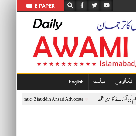
E-PAPER
ٹیکنالوجی
سیاست
English
itutional and Democratic: Ziauddin Ansari Advocate