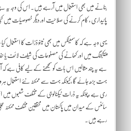
بنانے میں بھی استعمال میں آرہے ہیں۔ اس کی وجہ یہ ہ
پائیداری ، کام کرنے کی صلاحیت اور دیگر خصوصیات میں کئی
یہی وجہ ہے کہ کاسمیٹکس میں بھی نینو ذرّات کا استعمال کیا 
پیکیجنگ میں اور کھانے کی مصنوعات کی شیلف لائف یا حفاظت 
ہے یہ چند مثالیں اس بات کو سمجھنے کے لیے کافی ہے کہ آ
بہت بڑھ جائے گا ،کیونکہ بہت سے ممکنہ نئے استعمال ہر وق
ری ہے ،چونکہ یہ ذرات ٹیکنالوجی کے مختلف شعبوں میں اہم
سائنس کے میدان میں پاکستان میں محققین مختلف ممکنہ عملی
رہے ہیں۔