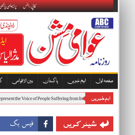
Skip
کاپی رائٹس
پرائیویسی پالیس
to
content
صفحہ اوّل
اہم خبریں
پاکستان
بین الاقوامی
کا
اہم خبریں
Will Represent the Voice of People Suffering from Inflation and Economic
شیئر کریں
فیس بک