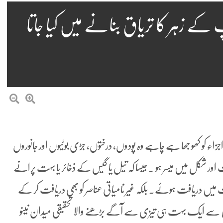
کے زہر کا تریاق بنانے میں کیا جاتا
اجزاء کو کھو جھا ہے چاہے وہ پودوں، درختوں، جڑی بوٹیوں اور جانوروں
ور شکل میں میسر ہو ۔ جیسا کہ تیل یا گیس کے ذخائر یا بہت پرانے
رت میں دریافت ہوئے۔ بلکہ غیر نامیاتی عناصر کو بھی دریافت کر کے
 سے ایک بہت ہی تیزی سے آگے بڑھنے والا تحقیقی میدان نینو