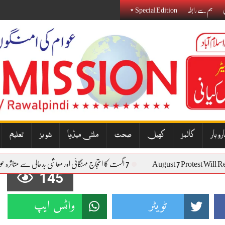
ی
ہم سے رابطہ
Special Edition
روبار
کالمز
کھیل
صحت
ملٹی میڈیا
شوبز
تعلیم
August 7 Protest 
7 اگست کا احتجاج مہنگائی اور معاشی بدحالی سے متاثرہ عوام کی آواز بنے گا: نذیر جنجوعہ
145
ٹویٹر
واٹس ایپ