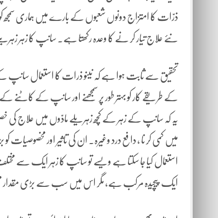
ذرّات کا امتزاج دونوں شعبوں کے بارے میں ہماری سمجھ ک
نئے علاج تیار کر نے کا وعدہ رکھتا ہے۔ سانپ کا زہر زہری
تحقیق سے ثابت ہوا ہے کہ نینو ذرات کا استعمال سانپ کے 
کے طریقے کار کو بہتر طور پر سمجھنے اور سانپ کے کاٹنے کے ش
یہ کہ سانپ کے زہر کے کچھ زہریلے مادّوں میں علاج کی خصوصیات
میں کمی کر نا ، دافع درد وغیرہ۔ ان کی تاثیر اور مخصوصیات 
استعمال کیا جا سکتا ہے ویسے تو سانپ کا زہر ایک سے مختلف م
ایک پیچیدہ مرکب ہے، مگر اس میں سب سے بڑی مقدار مختل