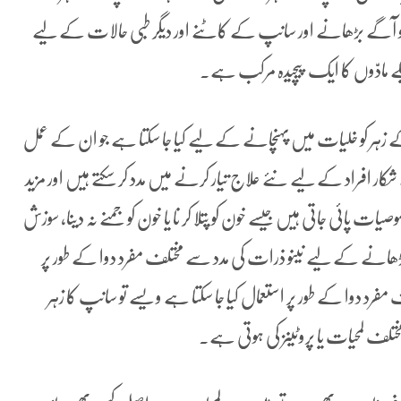
و آگے بڑھانے اور سانپ کے کاٹنے اور دیگر طبی حالات کے لیے
لے مادّوں کا ایک پیچیدہ مرکب ہے۔
زہر کو خلیات میں پہنچانے کے لیے کیا جا سکتا ہے جو ان کے عمل
کار افراد کے لیے نئے علاج تیار کرنے میں مدد کر سکتے ہیں اور مزید
 پائی جاتی ہیں جیسے خون کو پتلا کر نا یا خون کو جمنے نہ دینا، سوزش
کو بڑھانے کے لیے نینو ذرات کی مدد سے مختلف مفرد دوا کے طور پر
فرد دوا کے طور پر استعمال کیا جا سکتا ہے ویسے تو سانپ کا زہر
ف لمحیات یا پروٹینز کی ہوتی ہے۔