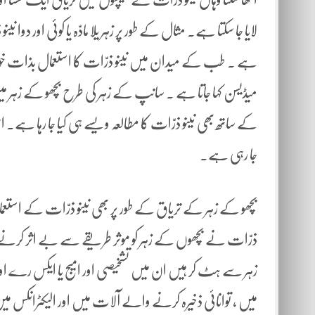
لایا جا سکتا ہے۔ مثال کے طور پر زہر یلا مادّہ یا کوئی اور دوا نی
ہے ۔ طب کے میدان میں نینو ذرّات کا استعمال بذات خود 
میڈیسن کہا جاتا ہے ۔ سانپ کے زہر کی طرح بچھو کے زہر می
کے ساتھ بھی نینو ذرّات کا مطالعہ ویسے ہی کیا جا رہا ہے۔
جا رہی ہے۔
بچھو کے زہر کے تریاق کے طور پر بھی نینو ذرّات کے استعم
ذرّات نے بچھوں کے زہر کو موثر طریقے سے بے اثر کرنے کی
زہر سے ہٹ کر ہیں ان میں تشخیصی اور امیج یا ایکس رے اور ایم
میں ، توانائی ذخیرہ کرنے والے آلات میں اور الیکٹرانکس میں 