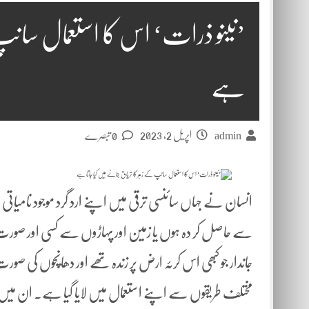
’نینو ذرات‘ اس کا استعمال سانپ 
ہے
اپریل 2, 2023
admin
0 تبصرے
انسان نے جہاں سائنسی ترقی میں اپنے ارد گرد موجود نامیاتی 
سے حاصل کر دہ ہوں یا زمین اور پہاڑوں سے کسی اور صورت ا
جاندار جو کبھی اس کرئہ ارض پر زندہ تھے اور دھانچوں کی صو
مختلف طریقوں سے اپنے استعمال میں لایا گیا ہے۔ ان میں