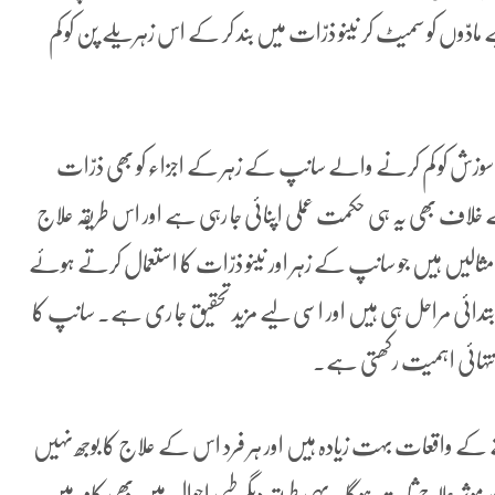
ّوں کو سمیٹ کر نینو ذرّات میں بند کر کے اس زہریلے پن کو کم
ونی سوزش کو کم کرنے والے سانپ کے زہر کے اجزاء کو بھی ذرّات
 خلاف بھی یہ ہی حکمت عملی اپنائی جا رہی ہے اور اس طریقہ علاج
ند مثالیں ہیں جو سانپ کے زہر اور نینو ذرّات کا استعمال کرتے ہوئے
ابتدائی مراحل ہی ہیں اور اسی لیے مزید تحقیق جا ری ہے۔ سانپ کا
 انتہائی اہمیت رکھتی ہے۔
کے واقعات بہت زیادہ ہیں اور ہر فرد اس کے علاج کا بوجھ نہیں
ر موثر علاج ثابت ہوگا۔ یہی طریقہ دیگر طبی احوال میں بھی کام میں