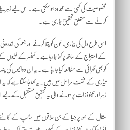
مخصوصیت کی کمی سے محدود ہو سکتی ہے۔ اس لیے زہریلے ماد
کرنے سے متعلق تحقیق جاری ہے۔
اسی طرح دل کی بیماری، خون کو پتلا کرنے اور جسم کی اندر
کے امتزاج کے ساتھ پرکھا جا رہا ہے ۔ کینسر کے خلیوں کے
کو بھی گہرائی سے مطالعہ کیا جا رہا ہے۔ یہ ان دوائیوں کی چ
تیاری کے مختلف مراحل میں ہیں۔ یہ کہا جا سکتا ہے کہ یہ 
زہر اور نینو ذرّات پر ہونے والی یہ تحقیق مستقبل کے لیے
مثال کے طور پر دنیا کے جن علاقوں میں سانپ کے کاٹنے 
اُٹھا سکتا وہاں نینو ذرّات کے کیپسول میں تریاق ایک سستا او