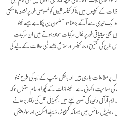
نو ذرّات کے کیپسول میں بنا کر کینسر خلیوں کو خصوصی طور پر نشانہ بنا سکتی
ایک تیزی سے آگے بڑھتا ہوا مضمون بن چکا ہے جیسے نینو
ں بھی حیاتیاتی طور پر فعال مرکبات موجود ہوتے ہیں ان مرکبات
 اس طرح کی تحقیق درد، کینسر اور سوزش جیسے طبی حالات کے لیے کی
ال پر مطالعات جا ری ہیں اور بالکل سانپ کے زہر کی طرح نینو
 صلاحیت دکھائی ہے۔ نینو ذرّات کے کچھ اور عام استعمال جو کہ
 آر آئی وغیرہ کی تصویر لینے میں ، کیمیائی عمل کی رفتار بڑھانے
، میٹیریل سائنس میں جیسا کہ کمپیوٹر ، ڈسپلےاسکرین اور سولر پینل