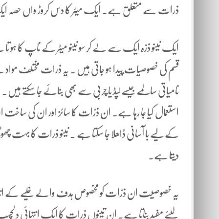
ذرات سے متعلق ہے۔ ایک میٹر کا دس کروڑ واں حصہ ایک ن
ایک نینو ذرّہ ایک سے لے کر سو نینو میٹر کے ناپ کا ہو ت
قسم کی خصوصیات پیدا ہو جاتی ہیں ۔ یہ ذرات مختلف مواد سے بن
نامیاتی سالمے جیسےلپڈ یا چربی سے بھی بنائے جا سکتے ہیں۔ ا
استعمال کیا جا رہا ہے۔ ان ذرّات کا سائز اور ان کی سا
کے لیے با آسانی ڈاھلا جا سکتا ہے ۔ نینو ذرات کا بہت چھ
دیتا ہے۔
یہ خصوصیت ان ذرّات کو مخصوص ہدف والے خلیے کے اندر مو
لیئے مفید بناتا ہے۔ ان تینوں ذرات کا ایک انتہائی دلچ