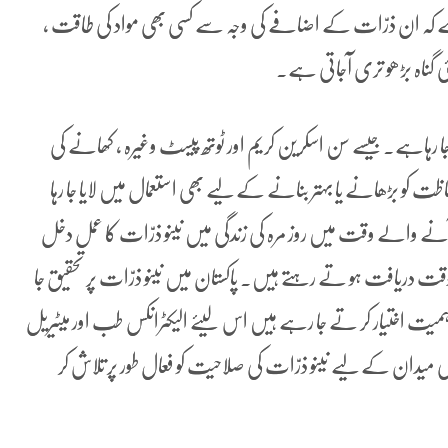
ے کہ ان ذرّات کے اضافے کی وجہ سے کسی بھی مواد کی طاقت ،
 گناہ بڑھو تری آجاتی ہے۔
جا رہاہے۔ جیسے سن اسکرین کریم اور ٹوتھ پیسٹ وغیرہ ، کھانے کی
کو بڑھانے یا بہتر بنانے کے لیے بھی استعمال میں لایا جا رہا
نے والے وقت میں روز مرہ کی زندگی میں نینو ذرّات کا عمل دخل
ت دریافت ہو تے رہتے ہیں۔ پاکستان میں نینو ذرّات پر تحقیق جا
یت اختیار کر تے جا رہے ہیں اس لیئے الیکٹرانکس طب اور میٹیریل
 میدان کے لیے نینو ذرّات کی صلاحیت کو فعال طور پر تلاش کر