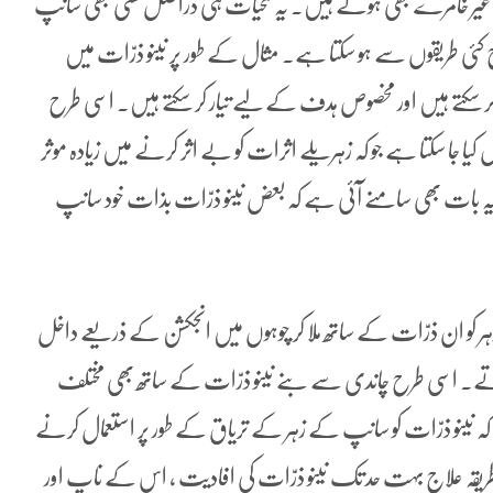
ر غیر خامرے بھی ہوتے ہیں۔ یہ لمحیات ہی دراصل کسی بھی سانپ
ج کئی طریقوں سے ہو سکتا ہے۔ مثال کے طور پر نینو ذرّات میں
بو کر سکتے ہیں اور مخصوص ہدف کے لیے تیار کر سکتے ہیں۔ اسی طرح
کیا جا سکتا ہے جو کہ زہریلے اثرات کو بے اثر کرنے میں زیادہ موثر
ہ بات بھی سامنے آئی ہے کہ بعض نینو ذرّات بذات خود سانپ
گر زہر کو ان ذرّات کے ساتھ ملا کر چوہوں میں انجکشن کے ذریعے داخل
رتے۔ اسی طرح چاندی سے بنے نینو ذرّات کے ساتھ بھی مختلف
ے کہ نینو ذرّات کو سانپ کے زہر کے تریاق کے طور پر استعمال کرنے
یقہ علاج بہت حد تک نینو ذرّات کی افادیت ، اس کے ناپ اور