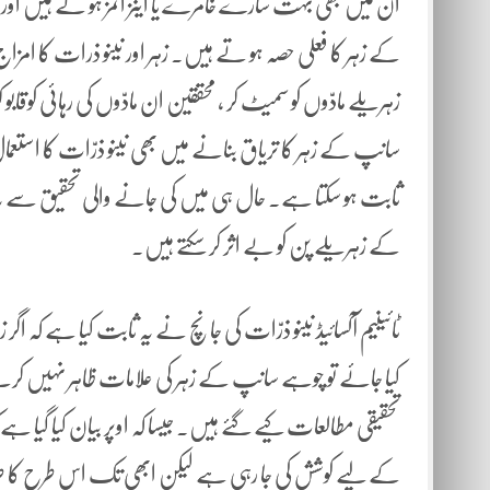
ان میں بھی بہت سارے خامرے یا اینز ائمز ہو تے ہیں او
کے زہر کا فعلی حصہ ہو تے ہیں۔ زہر اور نینو ذرات کا امزا
زہریلے مادّوں کو سمیٹ کر ، محققین ان مادّوں کی رہائی کوقا
سانپ کے زہر کا تریاق بنانے میں بھی نینو ذرّات کا استعمال 
ثابت ہو سکتا ہے۔ حال ہی میں کی جانے والی تحقیق سے ی
کے زہریلے پن کو بے اثر کر سکتے ہیں۔
ٹائینیم آکسائیڈ نینو ذرّات کی جانچ نے یہ ثابت کیا ہے کہ ا
کیا جائے تو چوہے سانپ کے زہر کی علامات ظاہر نہیں ک
تحقیقی مطالعات کیے گئے ہیں۔ جیسا کہ اوپر بیان کیا گیا ہ
کے لیے کوشش کی جا رہی ہے لیکن ابھی تک اس طرح کا طر