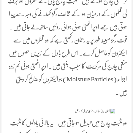
تر منفی چارج ہوتے ہیں۔ مثبت چارج پانی کے قطروں اور برف
کی قلموں کے درمیان ہوا کے مخالف رگڑ کھانے کی وجہ سے پیدا
ہوتی ہیں جسے اوپر اٹھتی ہوئی ہوائی روئیں ساتھ لے جاتی ہیں۔
قوت رگڑ مبینہ طور پر یہ رجحان رکھتی ہے کہ وہ قطروں میں سے
الیکٹرون کو حاصل کرے۔ اس طرح بادل کے زیریں حصوں میں
منقی چارج کی مرکزیت کا سبب بنتی ہیں۔ اوپر اٹھتی ہوئی نم زدہ
اجزاء (Moisture Particles) جو الیکٹروں کو ضائع کر دیتی
ہیں۔
وہ مثبت چارج میں تبدیل ہو جاتی ہیں۔ یہ بالائی بادلوں کا مثبت