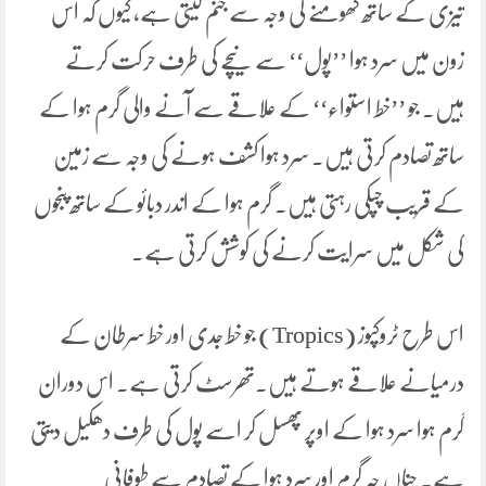
تیزی کے ساتھ گھومنے کی وجہ سے جنم لیتی ہے، کیوں کہ اس
زون میں سرد ہوا ’’پول‘‘ سے نیچے کی طرف حرکت کرتے
ہیں۔ جو ’’خط استواء‘‘ کے علاقے سے آنے والی گرم ہوا کے
ساتھ تصادم کرتی ہیں۔ سرد ہوا کشف ہونے کی وجہ سے زمین
کے قریب چپکی رہتی ہیں۔ گرم ہوا کے اندر دبائو کے ساتھ پنجوں
کی شکل میں سرایت کرنے کی کوشش کرتی ہے۔
اس طرح ٹروکپوز (Tropics) جو خط جدی اور خط سرطان کے
درمیانے علاقے ہوتے ہیں۔تھرسٹ کرتی ہے۔ اس دوران
گرم ہوا سرد ہوا کے اوپر پھسل کر اسے پول کی طرف دھکیل دیتی
ہے۔ چناں چہ گرم اور سرد ہوا کے تصادم سے طوفانی