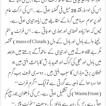
اس کی اوسط رفتار 20 میل فی گھنٹہ ہوتی ہے۔ اس کی حرکت عام
طور پر موسم سرما میں گرما کے مقابلے میں زیادہ تیزی ہوتی ہے،
کیوں کہ ہوا زیادہ ٹھنڈی اور بھاری ہو جاتی ہے۔ اس فرنٹ پہ جنم
لینے والے بادل اور بادل کے دل (mass of Clouds) مختصر
مگر بے قابو ہوتے ہیں اور تیزی کے ساتھ آگے بڑھتے ہیں جو بعد
میں بادل اور بجلی کی کڑک اور شدید بارش کا باعث بنتی ہیں جو
طوفان برق و باراں کا سبب بنتی ہیں۔ دوسری طرف جب گرم
ہوا سرد ہوا کے ڈھیر سے گزرتی ہے تو ایک ’’گرم فرنٹ‘‘
(Warm Front) کی تشکیل ہوتی ہے، جس کی ڈھلوان بتدریج کم
ہوتی ہے ،جس کی وجہ سے بادلوں کی وسعت ’’فرنٹ پیس‘‘