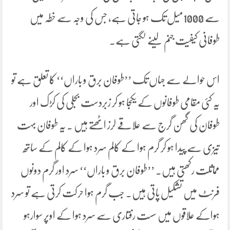
سے 1000میل تک ہو جاتی ہے، جس کی وجہ سے خطہ میں
طوفانی کیفیت جنم لینے لگتی ہے۔
اس حوالے سے جہاں تک ’’طوفان برق و باراں‘‘ کا تعلق ہے تو
یہ کئی مقامی طوفانوں کے یکجا ہو کر زبردست بجلی کی کڑک اور
طوفان کی گھن گرج سے علاقے لرز اٹھتے ہیں ۔ یہ طوفان بہت
تیزی سے پیدا ہو کر گرم ہوا کے کالم سرد ہوا کے کالم کے ساتھ
مماثلت رکھتی ہیں۔ ’’طوفان برق و باراں‘‘ سرد اور گرم دونوں
فرنٹ میں تشکیل پاتی ہیں۔ جب گرم ہوا حرکت کرتی ہے تو سرد
ہواکے علاقوں میں سست رفتاری سے سرد ہوا کے اوپر سوارہو