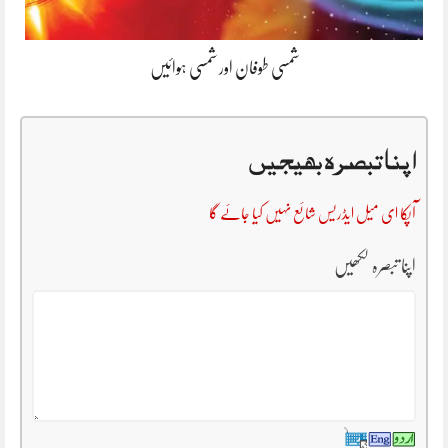
شمسی طوفان اور شمسی ہوائیں
اپنا تبصرہ بھیجیں
آپکا ای میل ایڈریس شائع نہیں کیا جائے گا
اپنا تبصرہ لکھیں