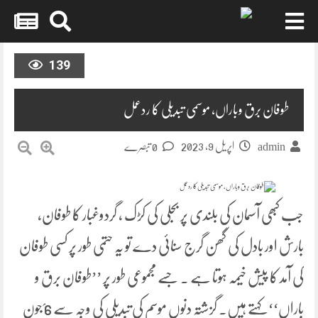
Skip
to
139
content
طوفان برق وباراں، موسمی تبدیلی کا ردعمل
اپریل 9, 2023
admin
0 تبصرے
جب کبھی آسمان کی بلندی پر بجلی کی کڑک ، گردوغبار کا طوفان،
بارش اور بادل کی گھن گرج سنائی دے تو یہ حتمی طور پر کسی طوفان
کی آمد کا پیش خیمہ ہوتا ہے ۔ جسے مجموعی طور پر ’’طوفان برق و
باراں‘‘ کہتے ہیں۔ گزشتہ دنوں موسم کی تبدیلی کی وجہ سے 6؍جون