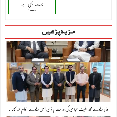
بہت اچھی ہے
0 Votes
مزید پڑھیں
وزیر ریلوے محمد حنیف عباسی کی ہدایت پر ڈی ایس ریلوے انعام اللہ کا…