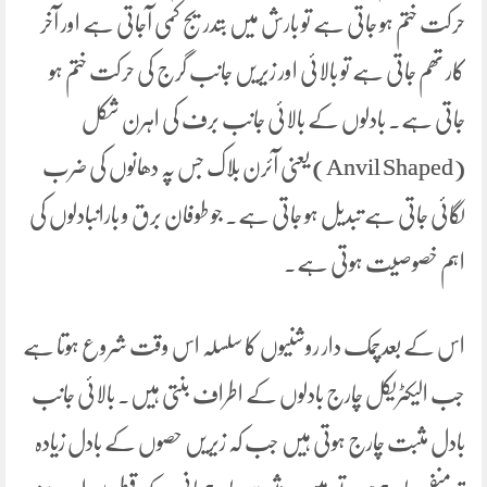
حرکت ختم ہو جاتی ہے تو بارش میں بتدریج کمی آجاتی ہے اور آخر
کار تھم جاتی ہے تو بالائی اور زیریں جانب گرج کی حرکت ختم ہو
جاتی ہے۔ بادلوں کے بالائی جانب برف کی اہرن شکل
(Anvil Shaped) یعنی آئرن بلاک جس پہ دھانوں کی ضرب
لگائی جاتی ہے تبدیل ہو جاتی ہے۔ جو طوفان برق و باراںبادلوں کی
اہم خصوصیت ہوتی ہے۔
اس کے بعدچمک دار روشنیوں کا سلسلہ اس وقت شروع ہوتا ہے
جب الیکٹریکل چارج بادلوں کے اطراف بنتی ہیں۔ بالائی جانب
بادل مثبت چارج ہوتی ہیں جب کہ زیریں حصوں کے بادل زیادہ