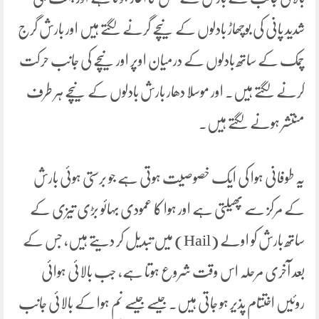
شدید پانی کی بوچھاڑ بادلوں کے نیچے گرنے لگتے ہیں اور بارش گرج
چمک کے ساتھ بادلوں کے درمیان اوپر اور نیچے کی جانب حرکت
کرنے لگتے ہیں۔ اور موسلا دھار بارش بادلوں کے نیچے ہر طرف
منتشر ہونے لگتے ہیں۔
یہ طوفانی ہوا کی ایک خصوصیت ہوتی ہے جو برستی ہوئی بارش
کے مرکز سے پھیلتی ہے اور ہوا کا عمودی بہائو بڑی تیزی کے
ساتھ بارش کو اولے (Hail) میں تبدیل کر دیتے ہیں، جس کے
بعد آخری مرحلہ اس وقت شروع ہوتا ہے، جب بالائی ہوائی
روئیں اختتام پذیر ہو جاتی ہیں۔ جیسے جیسے نم ہوا کے بالائی جانب