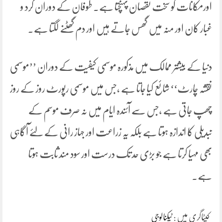
اورمکانات کو سخت نقصان پہنچتا ہے۔ طوفان کے دوران گرد و
غبار کان اور منہ میں گھس جاتے ہیں اور دم گھٹنے لگتا ہے۔
دنیا کے بیشتر ممالک میں مذکورہ موسمی کیفیت کے دوران ’’موسمی
نقشہ چارٹ‘‘ شائع کیا جاتا ہے ،جس میں موسمی رپورٹ روز کے روز
چھپ جاتی ہے ،جس سے آئندہ ایام میں نہ صرف موسم کے
تبدیلی کا اندازہ ہوتا ہے بلکہ یہ زراعت اور جہاز رانی کے لئے آگاہی
بھی مہیا کرتا ہے جو بڑی حد تک درست اور سود مند ثابت ہوتا
ہے۔
کیٹاگری میں :
ٹیکنالوجی