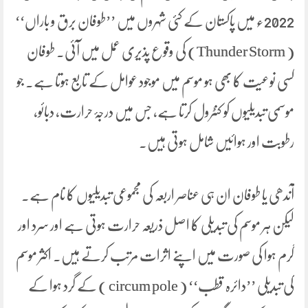
2022ء میں پاکستان کے کئی شہروں میں ’’طوفان برق و باراں‘‘
( Thunder Storm) کی وقوع پذیری عمل میں آئی۔ طوفان
کسی نوعیت کا بھی ہو موسم میں موجود عوامل کے تابع ہوتا ہے۔ جو
موسمی تبدیلیوں کو کنٹرول کرتا ہے، جس میں درجۂ حرارت، دبائو،
رطوبت اور ہوائیں شامل ہوتی ہیں۔
آندھی یا طوفان ان ہی عناصر اربعہ کی مجموعی تبدیلیوں کا نام ہے۔
لیکن ہر موسم کی تبدیلی کا اصل ذریعہ حرارت ہوتی ہے اور سرد اور
گرم ہوا کی صورت میں اپنے اثرات مرتب کرتے ہیں۔ اکثر موسم
کی تبدیلی ’’دائرہ قطب‘‘ ( circum pole ) کے گرد ہوا کے