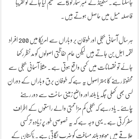
جاسکتا ہے۔ سکینڈ کے نمبر شمار کو 5سے تقسیم کیا جائے تو تقریباً
فاصلہ میل میں حاصل ہوتے ہیں۔
ہر سال آسمانی بجلی اور طوفانِ بر و باراں سے امریکا میں 200 افراد
لقمہ اجل بن جاتے ہیں لیکن عام حفاظتی اصولوں کو مد نظر رکھا
جائے تو نقصانات میں کمی واقع ہوتی ہے۔ مثلاً آسمانی بجلی سے
محفوظ رہنے کا بہتر اصول یہ ہے کہ طوفان برق و باراں کے دوران
کسی بھی کھلی جگہ یا بلند اور واضح زمینی ساخت سے دور رہنے
چاہئے۔ یاد رہے کہ بجلی کم مزاحمتی والے راستوں کے اطراف
سفر کرتی ہے۔ یہی وجہ ہے کہ یہ خصوصی طور پر زیادہ تر کسی
علاقے میں موجود بلند مسافت کو ضرب لگاتی ہے۔ پاکستان کے