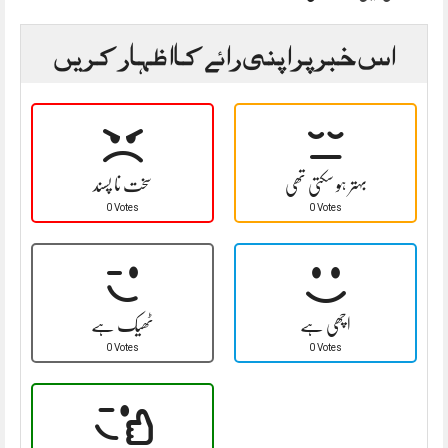
اس خبر پر اپنی رائے کا اظہار کریں
بہتر ہو سکتی تھی
سخت نا پسند
0 Votes
0 Votes
اچھی ہے
ٹھیک ہے
0 Votes
0 Votes