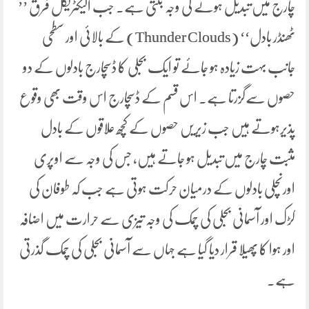
چارج میں تبدیل ہونے کی وجہ بنتی ہے۔ جب الیکٹریکل فرق ’’
ٹھنڈر بادل‘‘ (Thunder Clouds) کے بالائی اور سطحی
جانب بہت زیادہ ہو جائے تو ایک بجلی کا ڈسچارج بادلوں کے دو
حصوں سےگزرتا ہے۔ اس قسم کے ڈسچارج اس وقت بھی وقوع
پذیرہوتے ہیں جب زیریں حصوں کے کچھ علاقوں کے بادل
مثبت چارج میں تبدیل ہو جاتے ہیں، جس کی وجہ سے اوپری
اورنچلی بادلوں کے درمیان حرکت ہوتی ہے جب کہ طوفان کی
کڑک اور آسمانی بجلی کی چمک کی وجہ تیزی سے حرارت میں اضافہ
اور ہوا کا پھیلا قرار دیا گیا ہے جہاں سے آسمانی بجلی کی چمک گذرتی
ہے۔