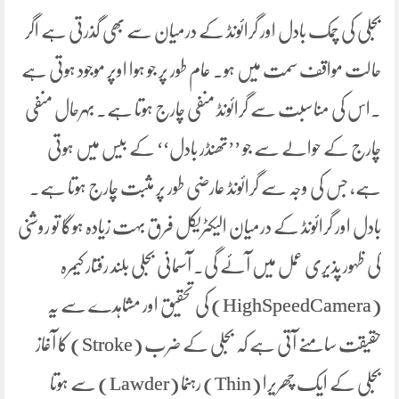
بجلی کی چمک بادل اور گرائونڈ کے درمیان سے بھی گذرتی ہے اگر
حالت مواقف سمت میں ہو۔ عام طور پر جو ہوا اوپر موجود ہوتی ہے
۔اس کی مناسبت سے گرائونڈ منفی چارج ہوتا ہے۔ بہرحال منفی
چارج کے حوالے سے جو ’’تھنڈر بادل‘‘ کے بیس میں ہوتی
ہے، جس کی وجہ سے گرائونڈ عارضی طور پر مثبت چارج ہوتا ہے۔
بادل اور گرائونڈ کے درمیان الیکٹریکل فرق بہت زیادہ ہوگا تو روشنی
کی ظہور پذیری عمل میں آئے گی۔ آسمانی بجلی بلند رفتار کیمرہ
(HighSpeedCamera) کی تحقیق اور مشاہدے سے یہ
حقیقت سامنے آتی ہے کہ بجلی کے ضرب (Stroke) کا آغاز
بجلی کے ایک چھریرا (Thin) رہنما (Lawder) سے ہوتا