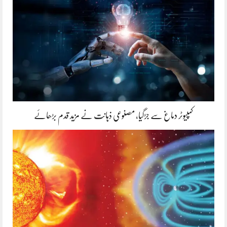
کمپیوٹر دماغ سے جڑگیا، مصنوعی ذہانت نے مزید قدم بڑھائے