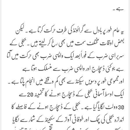
ہے۔
یہ عام طور پر بادل سے گرائونڈ کی طرف حرکت کرتا ہے۔ لیکن
بعض اوقات مختلف سمت میں بھی رخ کرلیتے ہیں۔ بجلی کے
سربراہی ضرب کے فوراً بعد ایک واپسی ضرب بھی حرکت میں آتا
ہے جو کئی ڈسچارج اور واپسی ضرب سے منسلک ہوتا ہے
اورمجموعی طور پر دسویں سیکنڈ سے بھی کم وقفے میں انجام پاتا ہے۔
ایک اوسط آسمانی بجلی کے ڈسچارج ہونے کا تخمینہ 20سے
30وولٹ لگایا گیا ہے۔ بجلی کے ڈسچارج ہونے کے فاصلے کا
اندازہ بجلی کی چمک اور طوفانی آواز کے سکینڈ کے شمار سے لگایا