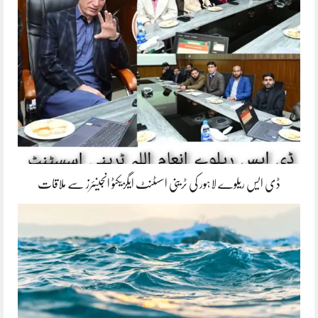
ڈی ایس ریلوے لاہور کی ٹرینی اسسٹنٹ ایگزیکٹو انجینئرز سے ملاقات