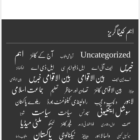
اہم کیٹا گریز
اہم
Uncategorized
آج کے کالمز
آبپاشی پنجاب
خبریں
ایل ڈی اے
ایف آئی اے
ایل ڈبلیو ایم سی
ایکسائز
بین الاقوامی
بین الاقوامی خبریں
اے این ایف
بین الاقوامی
جماعت اسلامی
بین الاقوامی کالمز
تصاویر اور مناظر
تعلیم
ویڈیوز
لاہور
راولپنڈی کینٹونمنٹ بورڈ
ریلوے پاکستان
دلچسپ و عجیب
سوشل ایکٹیوٹی
سیاست
سیاحت
سپورٹس
شوبز
ملٹی میڈیا
فیچر کالمز
صحت
لیسکو
فوڈ اتھارٹی لاہور
غزل و شاعری
پاکستان
ٹیکنالوجی
واسا لاہور
ویڈیوز
میونسپل کمیٹی
پنجاب واسا