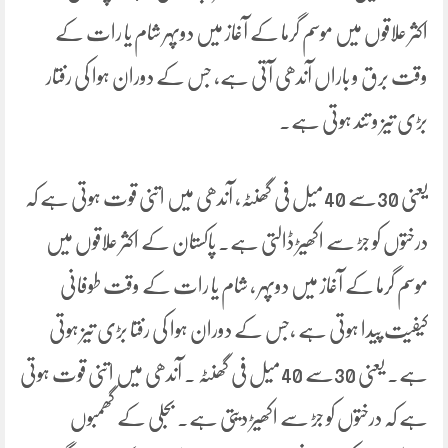
اکثر علاقوں میں موسم گرما کے آغاز میں دوپہر شام یا رات کے
وقت برق و باراں آندھی آتی ہے، جس کے دوران ہوا کی رفتار
بڑی تیز و تند ہوتی ہے۔
یعنی 30سے 40میل فی گھنٹہ، آندھی میں اتنی قوت ہوتی ہے کہ
درختوں کو جڑ سے اکھیڑ ڈالتی ہے۔ پاکستان کے اکثر علاقوں میں
موسم گرما کے آغاز میں دوپہر ، شام یا رات کے وقت طوفانی
کیفیت پیدا ہوتی ہے ،جس کے دوران ہوا کی رفتا بڑی تیز ہوتی
ہے۔ یعنی 30سے 40میل فی گھنٹہ ۔ آندھی میں اتنی قوت ہوتی
ہے کہ درختوں کو جڑ سے اکھیڑ دیتی ہے۔ بجلی کے گھمبوں