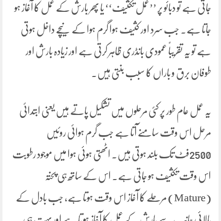
جاتی ہے تو دبائو پر ’’عمل تکثیف‘‘ یا پھر بارش کے عمل کا آغاز ہو
جاتا ہے۔ جب سرد اور کثیف ہوا گرم ہوا کے نیچے داخل ہوتی
ہے تو یہ تقریباً عمودی بانڈری ظاہر کرتی ہے اور زیادہ بارش اور
طوفان برق و باراں کا سبب بنتی ہیں۔
یہ عمل عام طور پر کئی مرحلوں میں تشکیل پاتے ہیں یعنی ابتدائی
مرحل اس وقت سامنے آتا ہے جب گرم ہوائی روئیں
2500فٹ تک بلند ہوتی ہیں۔ اٹھتی ہوئی ہوا میں موجود رطوبت
اس وقت تکثیف ہو جاتی ہے۔ اس کے ساتھ ہی پختہ
(Mature) مرحلے کا آغاز اس وقت ہوتا ہے، جب بادل کے
بالائی جانب سے بارش کے عمل کا آغاز ہو تا ہے اور بہت ہی