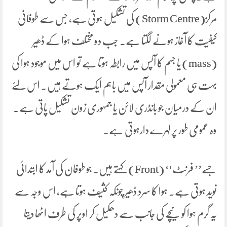
مرکز(Storm Centre) کی تشکیل ہوتی ہے، جس سے طوفانی
کیفیت کا آغاز ہونے لگتا ہے۔ جب دو مختلف ہوا کے ڈھیر
(mass) یا جسم کا آپس میں رابطہ ہوتا ہے تو اس میں موجود ہوا کی
بہت ہی معمولی مقدار آپس میں باہم ایک ہوتے ہیں۔ اس لئے
ان کے درمیان جو بانڈری لائن یا جمہوری زون تشکیل پاتی ہے۔
وہ عمومی طور پر لہرے دارہوتی ہے۔
جسے’’ فرنٹ‘‘ (Front) کہتے ہیں۔ جو طوفان کی آمد کا ابتدائی
نوید ہوتی ہے۔ ہوا کا سرد ڈھیر چونکہ کثیف ہوتا ہے، اس وجہ سے
یہ گرم ہوا کو نیچے کی جانب سے دھکیل کر اوپر کی طرف اٹھا دیتا