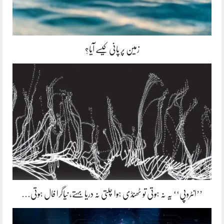
زمین پر پانی کیسے آیا؟
’’انٹروپی‘‘ یہ نہ ہوتی تو ٹھنڈی ہوا چلتی نہ دریا بہتے، نیاگرا فال ہوتی…