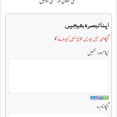
شمسی طوفان اور شمسی ہوائیں
اپنا تبصرہ بھیجیں
آپکا ای میل ایڈریس شائع نہیں کیا جائے گا
اپنا تبصرہ لکھیں
آپکا نام
*