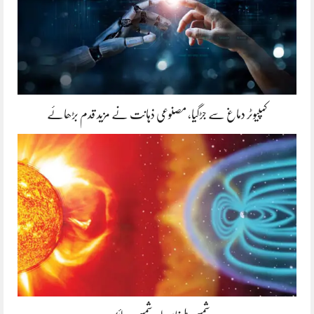
کمپیوٹر دماغ سے جڑگیا، مصنوعی ذہانت نے مزید قدم بڑھائے