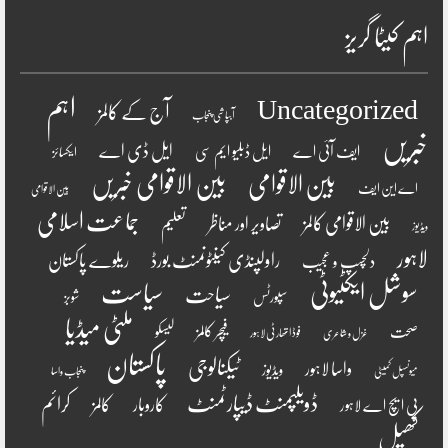
اہم کیٹا گریز
اہم
Uncategorized
آج کے کالمز
آبپاشی پنجاب
خبریں
ایل ڈی اے
ایف آئی اے
ایل ڈبلیو ایم سی
ایکسائز
بین الاقوامی
بین الاقوامی خبریں
اے این ایف
بین الاقوامی
جماعت اسلامی
بین الاقوامی کالمز
تصاویر اور مناظر
تعلیم
ویڈیوز
لاہور
راولپنڈی کینٹونمنٹ بورڈ
ریلوے پاکستان
دلچسپ و عجیب
سوشل ایکٹیوٹی
سیاست
سیاحت
سپورٹس
شوبز
ملٹی میڈیا
فیچر کالمز
صحت
لیسکو
فوڈ اتھارٹی لاہور
غزل و شاعری
پاکستان
ٹیکنالوجی
واسا لاہور
ویڈیوز
میونسپل کمیٹی
پنجاب واسا
ڈویلپمنٹ ڈیپارٹمنٹ
کرائم
کالمز
کاروبار
پی ایچ اے لاہور
کھیل