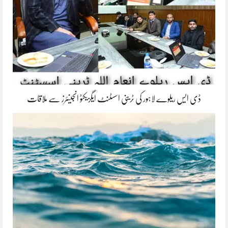
ڈی ایس ریلوے لاہور کی ٹرینی اسسٹنٹ ایگزیکٹو انجینئرز سے ملاقات