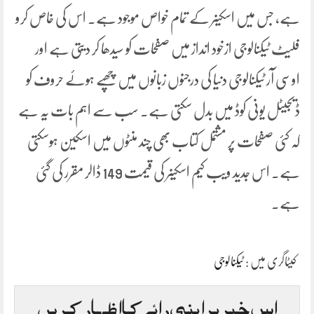
ہے، جس میں اسکینر کے تمام خواص موجود ہے۔ اس کی خاص کرو
فلیٹ ٹیکنالوجی ازخود انداز میں صفحات کو سیدھا کر دیتی ہے اور
اوسی آر ٹیکنالوجی دنیا کی درجنوں زبانوں میں چھپے ہوئے حروف کو
ڈیجیٹل یونی کوڈ میں بدل سکتی ہے۔ سب سے اہم بات یہ ہے
کہ کئی صفحات پر مشتمل کتاب بھی چند منٹوں میں اسکین ہوسکتی
ہے۔ اس جدید ویب کیم اسکینر کی قیمت 149 ڈالر مقرر کی گئی
ہے۔
کیٹاگری میں :
ٹیکنالوجی
اس خبر پر اپنی رائے کا اظہار کریں