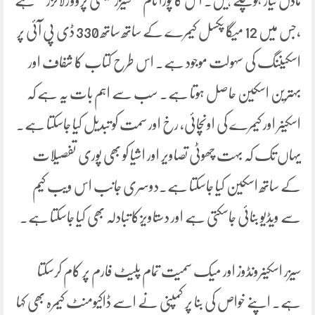
ماڈل تیار ہوچکے ہیں۔ اس کا پورا نام’ ’سیزرفینسی پرووژلائزر‘ ‘ہے
،جس میں 12 میگا پکسل کیمرے کے ساتھ ساتھ 330 ڈی پی آئی پر
اسکیننگ کی سہولت موجود ہے۔ اس طرح کتاب کا شفاف اور
بہترین اسکین حاصل ہوتا ہے۔ سب سے اہم بات یہ ہے کہ
اسکینر اور کیمرے کی اونچائی، رخ اور سمت کو تبدیل کیا جاسکتا ہے۔
یہاں تک کہ بہت چھوٹی تصاویر اور اشیا کو بھی پوری تفصیلات
کے ساتھ اسکین کیا جاسکتا ہے۔دوسری جانب اس ویب کیم
سے ویڈیو بنائی جاسکتی ہے اور دستاویزکا تبادلہ بھی کیا جاسکتا ہے۔
سیزر اسکینرونڈوز اور میک سمیت تمام پلیٹ فارم پر کام کرسکتا
ہے۔ اپنے خواص کی بنا پر کمپنی نے اسے ڈاکیومنٹ کیمرہ بھی کہا