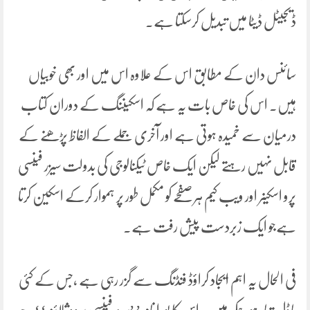
ڈیجیٹل ڈیٹا میں تبدیل کرسکتا ہے۔
سائنس دان کے مطابق اس کے علاوہ اس میں اور بھی خوبیاں
ہیں۔ اس کی خاص بات یہ ہے کہ اسکیننگ کے دوران کتاب
درمیان سے خمیدہ ہوتی ہے اور آخری جملے کے الفاظ پڑھنے کے
قابل نہیں رہتے لیکن ایک خاص ٹیکنالوجی کی بدولت سیزر فینسی
پرو اسکینر اور ویب کیم ہر صفحے کو مکمل طور پر ہموار کرکے اسکین کرتا
ہےجو ایک زبردست پیش رفت ہے۔
فی الحال یہ اہم ایجاد کراؤڈ فنڈنگ سے گزر رہی ہے ،جس کے کئی