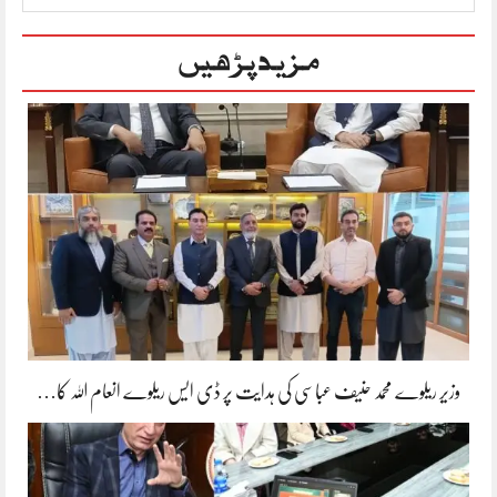
مزید پڑھیں
وزیر ریلوے محمد حنیف عباسی کی ہدایت پر ڈی ایس ریلوے انعام اللہ کا…