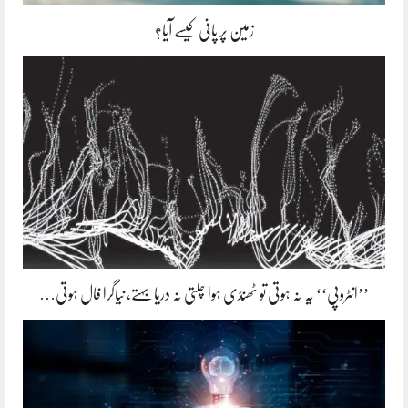
زمین پر پانی کیسے آیا؟
’’انٹروپی‘‘ یہ نہ ہوتی تو ٹھنڈی ہوا چلتی نہ دریا بہتے، نیاگرا فال ہوتی…