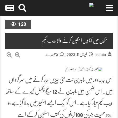
Skip
to
120
content
منٹوں میں کتابیں اسکین کرنے والا ویب کیم
اپریل 11, 2023
admin
0 تبصرے
اس جدید دور میں ماہرین نت نئی چیزیں تیار کرنے میں سر گرداں
ہیں۔ اس ضمن میں ماہرین نے 12 میگا پکسل کیمرے کے ساتھ
ویب کیم تیار کیا ہے ۔اس کو ایک ایسے اسکینر میں بدلا گیا ہے جو
اردو سمیت دنیا کی 180 زبانوں کی کتب اسکین کرکے اسے