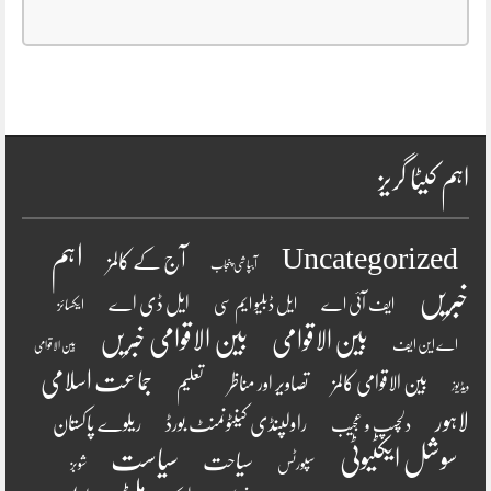
اہم کیٹا گریز
اہم
Uncategorized
آج کے کالمز
آبپاشی پنجاب
خبریں
ایل ڈی اے
ایف آئی اے
ایل ڈبلیو ایم سی
ایکسائز
بین الاقوامی
بین الاقوامی خبریں
اے این ایف
بین الاقوامی
جماعت اسلامی
بین الاقوامی کالمز
تصاویر اور مناظر
تعلیم
ویڈیوز
لاہور
راولپنڈی کینٹونمنٹ بورڈ
ریلوے پاکستان
دلچسپ و عجیب
سوشل ایکٹیوٹی
سیاست
سیاحت
سپورٹس
شوبز