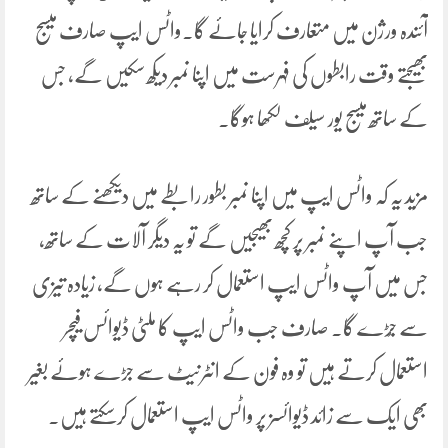
آئندہ ورژن میں متعارف کرایا جائے گا۔واٹس ایپ صارف میسج
بھیجتے وقت رابطوں کی فہرست میں اپنا نمبر دیکھ سکیں گے، جس
کے ساتھ میسج یور سیلف لکھا ہوگا۔
مزید یہ کہ واٹس ایپ میں اپنا نمبر بطور رابطے میں دیکھنے کے ساتھ
جب آپ اپنے نمبر پر کچھ بھیجیں گے تو یہ دیگر آلات کے ساتھ،
جس میں آپ واٹس ایپ استعمال کر رہے ہوں گے، زیادہ تیزی
سے جُڑے گا۔ صارف جب واٹس ایپ کا ملٹی ڈیوائس فیچر
استعمال کرتے ہیں تو وہ فون کے انٹرنیٹ سے جڑے ہوئے بغیر
بھی ایک سے زائد ڈیوائسز پر واٹس ایپ استعمال کرسکتے ہیں۔