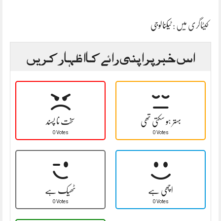
کیٹاگری میں :
ٹیکنالوجی
اس خبر پر اپنی رائے کا اظہار کریں
بہتر ہو سکتی تھی
سخت نا پسند
0 Votes
0 Votes
اچھی ہے
ٹھیک ہے
0 Votes
0 Votes