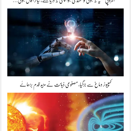
’’انٹروپی‘‘ یہ نہ ہوتی تو ٹھنڈی ہوا چلتی نہ دریا بہتے، نیاگرا فال ہوتی…
کمپیوٹر دماغ سے جڑگیا، مصنوعی ذہانت نے مزید قدم بڑھائے