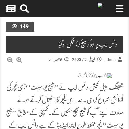
Skip
to
149
content
واٹس ایپ پر خود کو میسج کرنا ممکن ہو گیا
اپریل 12, 2023
admin
0 تبصرے
میسیجنگ ایپلی کیشن واٹس ایپ نے ’’میسج یور سیلف‘ ‘نامی فیچر کی
آزمائش شروع کردی ہے۔ اس فیچر کا استعمال کرتے ہوئے
صارف اپنے آپ کو میسج بھیج سکیں گے۔کمپنی کے مطابق ’’میسج
یور سیلف‘‘ فیچر ممکنہ طور پر اینڈرائیڈ بیٹا کے لیے واٹس ایپ کے