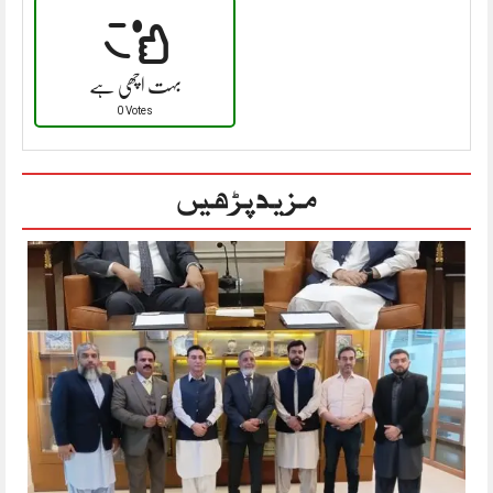
بہت اچھی ہے
0 Votes
مزید پڑھیں