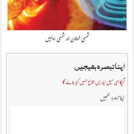
شمسی طوفان اور شمسی ہوائیں
اپنا تبصرہ بھیجیں
آپکا ای میل ایڈریس شائع نہیں کیا جائے گا
اپنا تبصرہ لکھیں