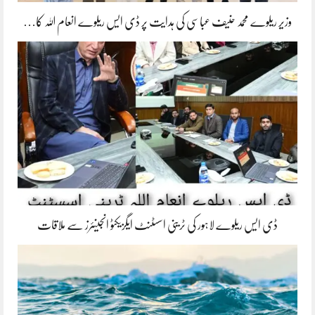
وزیر ریلوے محمد حنیف عباسی کی ہدایت پر ڈی ایس ریلوے انعام اللہ کا…
ڈی ایس ریلوے لاہور کی ٹرینی اسسٹنٹ ایگزیکٹو انجینئرز سے ملاقات